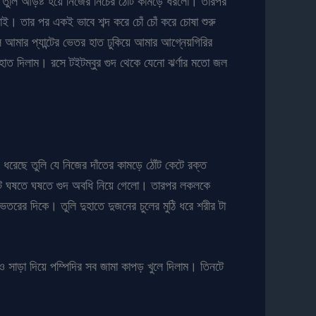
। তুলি আড়ষ্ট হয়ে নিজের নিচের ঠোঁট কামড়ে ধরলো। তারপর
ই। তার পর একই ভাবে শব্দ করে চোঁ চোঁ করে চোষা শুরু
ি আমার প্যান্টের ভেতর হাত ঢুকিয়ে আমার আগ্নেয়গিরির
হাত দিলাম। রসে টইটম্বুর গুদ থেকে যেনো ঝর্ণার মতো জল
েছে তুলি যে নিজের দাঁতের কামড়ে ঠোঁট কেটে রক্ত
 পেটে ঘষতে ঘষতে গুদ অবধি নিয়ে গেলো। তারপর লকলকে
তরের দিকে। তুলি দুহাতে দুজনের চুলের মুঠি ধরে শরীর টা
 সাড়া দিয়ে পম্পিদির সব জামা কাপড় খুলে দিলাম। তিনটে