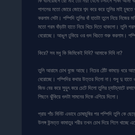
কি বানিয়েছিস রে! মাই তো নয়! যেনো টসটসে পাকা আম! বল
পাগলের মতো জোরে জোরে শব্দ করে করে তুলির মাই চুষতে 
করলাম সেটা। পম্পিদি তুলির বাঁ হাতটা তুলে নিয়ে নিজের
মতো গরম বাঁড়াটা হাতে নিয়ে খিচে দিতে থাকলো। তুলি গর
বেরোচ্ছে। আঙুল ঢুকিয়ে ওর গুদ খিচতে শুরু করলাম। পম্প
কিরে? সব মধু কি জিমিকেই দিবি? আমাকে দিবি না?
তুলি আরামে চোখ বুজে আছে। নিচের ঠোঁট কামড়ে ধরে আছে
বেরোচ্ছে। পম্পিদির কথার উত্তর দিলো না। শুধু দু হাত
জিভ বের করে সুড়ুৎ করে চেটে দিলো তুলির চ্যাটচ্যাটে র
পিছনে ঝুঁকিয়ে গুদটা সামনের দিকে এগিয়ে দিলো।
প্রায় পাঁচ মিনিট এভাবে চোষাচুষির পর পম্পিদি তুলি ক
উলঙ্গ উন্মত্ত কামাতুর শরীর তখন চোখ দিয়ে গিলে খাচ্ছে