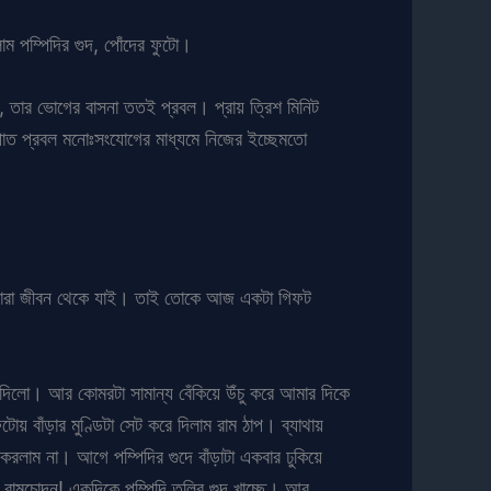
ম পম্পিদির গুদ, পোঁদের ফুটো।
 তার ভোগের বাসনা ততই প্রবল। প্রায় ত্রিশ মিনিট
াত প্রবল মনোঃসংযোগের মাধ্যমে নিজের ইচ্ছেমতো
 সারা জীবন থেকে যাই। তাই তোকে আজ একটা গিফট
জে দিলো। আর কোমরটা সামান্য বেঁকিয়ে উঁচু করে আমার দিকে
য় বাঁড়ার মুণ্ডিটা সেট করে দিলাম রাম ঠাপ। ব্যাথায়
লাম না। আগে পম্পিদির গুদে বাঁড়াটা একবার ঢুকিয়ে
ু রামচোদন! একদিকে পম্পিদি তুলির গুদ খাচ্ছে। আর