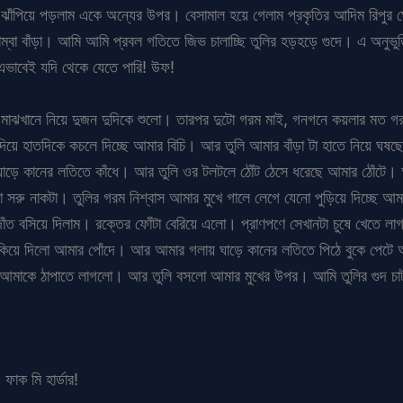
ঝাঁপিয়ে পড়লাম একে অন্যের উপর। বেসামাল হয়ে গেলাম প্রকৃতির আদিম রিপুর 
খাম্বা বাঁড়া। আমি আমি প্রবল গতিতে জিভ চালাচ্ছি তুলির হড়হড়ে গুদে। এ অন
এভাবেই যদি থেকে যেতে পারি! উফ!
াকে মাঝখানে নিয়ে দুজন দুদিকে শুলো। তারপর দুটো গরম মাই, গনগনে কয়লার মত গ
দিয়ে হাতদিকে কচলে দিচ্ছে আমার বিচি। আর তুলি আমার বাঁড়া টা হাতে নিয়ে ঘষ
মার ঘাড়ে কানের লতিতে কাঁধে। আর তুলি ওর টলটলে ঠোঁট ঠেসে ধরেছে আমার ঠোঁটে
 সরু নাকটা। তুলির গরম নিশ্বাস আমার মুখে গালে লেগে যেনো পুড়িয়ে দিচ্ছে 
 দাঁত বসিয়ে দিলাম। রক্তের ফোঁটা বেরিয়ে এলো। প্রাণপণে সেখানটা চুষে খেতে ল
িয়ে দিলো আমার পোঁদে। আর আমার গলায় ঘাড়ে কানের লতিতে পিঠে বুকে পেটে আ
ে আমাকে ঠাপাতে লাগলো। আর তুলি বসলো আমার মুখের উপর। আমি তুলির গুদ চ
াক মি হার্ডার!