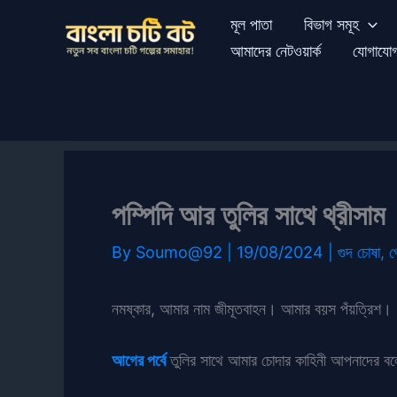
Skip
মূল পাতা
বিভাগ সমূহ
to
আমাদের নেটওয়ার্ক
যোগাযো
content
পম্পিদি আর তুলির সাথে থ্রীসাম
By
Soumo@92
|
19/08/2024
|
গুদ চোষা
,
প
নমষ্কার, আমার নাম জীমূতবাহন। আমার বয়স পঁয়ত্রিশ।
আগের পর্বে
তুলির সাথে আমার চোদার কাহিনী আপনাদের বল