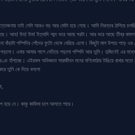
। উত্তেজনায় তাই সেটা আরও বড় আর মোটা হয়ে গেছে। আমি নিরন্তর ঠাপিয়ে চলছ
করছে। আহ! উহ! উম! ইত্যাদি শব্দে ভরে আছে ঘরটা। আর ভরে আছে তীব্র কামগ
ো বাঁড়াটা পম্পিদির পোঁদের ফুটো থেকে বেরিয়ে এলো। কিছুটা মাল উপচে পড়ে 
ভোঁ পড়লো। এবার আমার পাশে নেতিয়ে পড়লো পম্পিদি আর তুলি। দুজিনেই এর মধ্
রচণ্ড হাঁপাচ্ছে। এইরকম অভিজ্ঞতা সারাজীবন মনের মণিকোঠায় টাঙিয়ে রাখার মত
করে তুলি কে দিয়ে বললো
ো,
্রেশ হয়ে নে। কাকু কাকিমা চলে আসতে পারে।