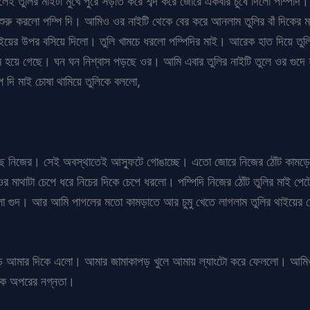
েই তুলির মাইটা মুখে পুরে সড়াত করে শব্দ করে জোরে একবার চুষে দিলো পম্পিদি
শুরু করলো পম্পি দি। আমিও ওর নাইটি থেকে বের করে আনলাম তুলির বাঁ দিকের মা
 মাইয়ের উপর বসিয়ে দিলো। তুলি খামচে ধরলো পম্পিদির মাই। আরেক হাত দিয়ে তুল
ম হয়ে গেছে। ঘন ঘন নিশ্বাস পড়ছে ওর। আমি এবার তুলির নাইটি তুলে ওর গুদে 
ি দি মাই চোষা থামিয়ে তুলিকে বললো,
 নিজের। সেই অবস্থাতেই আস্ফুটে গোঙাচ্ছে। এতো জোরে নিজের ঠোঁট কামড়ে ধর
ে ওর মাথাটা চেপে ধরে নিচের দিকে চেপে ধরলো। পম্পিদি নিজের ঠোঁট তুলির মাই
সালো গুদ। আর আমি পাগলের মতো কামড়াতে আর চুমু খেতে লাগলাম তুলির থাইয়ের ভে
ে ছেড়ে আমার দিকে এলো। আমার জামাকাপড় খুলে আমায় ল্যাংটো করে ফেললো। আমিও
 একে অপরের নগ্নতা।