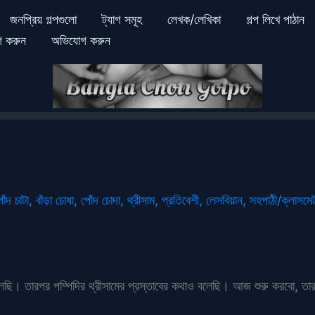
জনপ্রিয় গল্পগুলো
ট্যাগ সমূহ
লেখক/লেখিকা
গল্প লিখে পাঠান
গ করুন
অভিযোগ করুন
োঁদ চাটা
,
বাঁড়া চোষা
,
পোঁদ চোদা
,
থ্রীসাম
,
প্রতিবেশী
,
লেসবিয়ান
,
সহপাঠী/ক্লাসমে
েছি। তারপর পম্পিদির থ্রীসামের প্রস্তাবের কথাও বলেছি। আজ শুরু করবো, ত