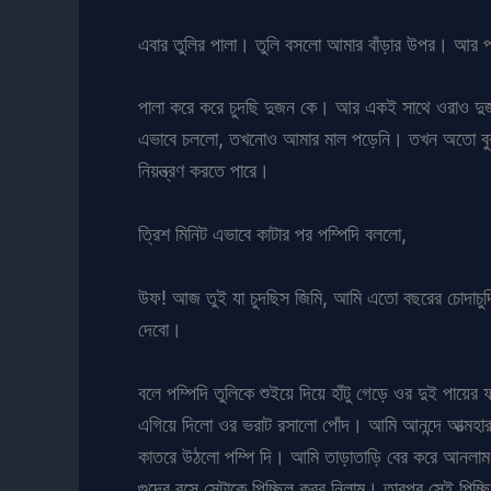
এবার তুলির পালা। তুলি বসলো আমার বাঁড়ার উপর। আর পম্
পালা করে করে চুদছি দুজন কে। আর একই সাথে ওরাও দুজ
এভাবে চললো, তখনোও আমার মাল পড়েনি। তখন অতো বুঝতাম 
নিয়ন্ত্রণ করতে পারে।
ত্রিশ মিনিট এভাবে কাটার পর পম্পিদি বললো,
উফ! আজ তুই যা চুদছিস জিমি, আমি এতো বছরের চোদাচ
দেবো।
বলে পম্পিদি তুলিকে শুইয়ে দিয়ে হাঁটু গেড়ে ওর দুই পায়ে
এগিয়ে দিলো ওর ভরাট রসালো পোঁদ। আমি আনন্দে আত্মহারা 
কাতরে উঠলো পম্পি দি। আমি তাড়াতাড়ি বের করে আনলাম আ
গুদের রসে সেটাকে পিচ্ছিল করর নিলাম। তারপর সেই পিচ্ছি