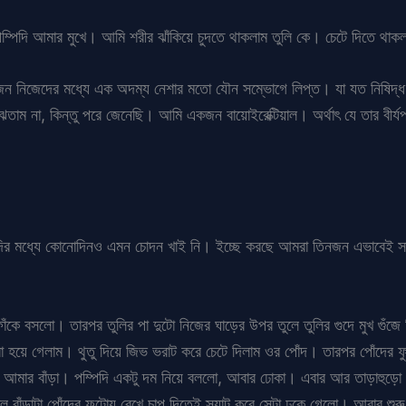
পিদি আমার মুখে। আমি শরীর ঝাঁকিয়ে চুদতে থাকলাম তুলি কে। চেটে দিতে থাকলা
ন নিজেদের মধ্যে এক অদম্য নেশার মতো যৌন সম্ভোগে লিপ্ত। যা যত নিষিদ্ধ,
না, কিন্তু পরে জেনেছি। আমি একজন বায়োইরেক্টিয়াল। অর্থাৎ যে তার বীর্যপ
ুদির মধ্যে কোনোদিনও এমন চোদন খাই নি। ইচ্ছে করছে আমরা তিনজন এভাবেই
র ফাঁকে বসলো। তারপর তুলির পা দুটো নিজের ঘাড়ের উপর তুলে তুলির গুদে মুখ গুঁ
হয়ে গেলাম। থুতু দিয়ে জিভ ভরাট করে চেটে দিলাম ওর পোঁদ। তারপর পোঁদের ফুটো
মার বাঁড়া। পম্পিদি একটু দম নিয়ে বললো, আবার ঢোকা। এবার আর তাড়াহুড়ো কর
ল বাঁড়াটা পোঁদের ফুটোয় রেখে চাপ দিতেই স্যাট করে সেটা ঢুকে গেলো। আবার শুর