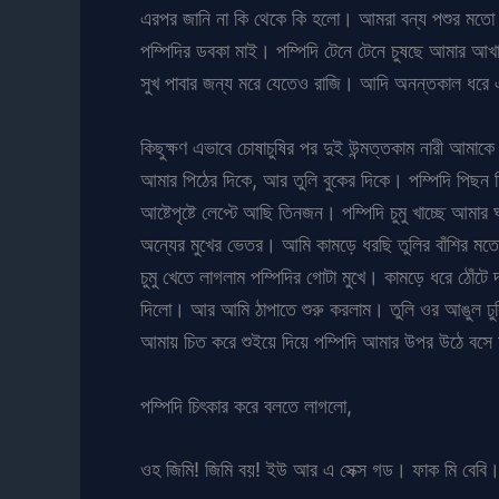
এরপর জানি না কি থেকে কি হলো। আমরা বন্য পশুর মতো 
পম্পিদির ডবকা মাই। পম্পিদি টেনে টেনে চুষছে আমার আ
সুখ পাবার জন্য মরে যেতেও রাজি। আদি অনন্তকাল ধরে 
কিছুক্ষণ এভাবে চোষাচুষির পর দুই উন্মত্তকাম নারী আম
আমার পিঠের দিকে, আর তুলি বুকের দিকে। পম্পিদি পিছন 
আষ্টেপৃষ্টে লেপ্টে আছি তিনজন। পম্পিদি চুমু খাচ্ছে আ
অন্যের মুখের ভেতর। আমি কামড়ে ধরছি তুলির বাঁশির মতো
চুমু খেতে লাগলাম পম্পিদির গোটা মুখে। কামড়ে ধরে ঠোঁটে
দিলো। আর আমি ঠাপাতে শুরু করলাম। তুলি ওর আঙুল ঢুক
আমায় চিত করে শুইয়ে দিয়ে পম্পিদি আমার উপর উঠে বস
পম্পিদি চিৎকার করে বলতে লাগলো,
ওহ জিমি! জিমি বয়! ইউ আর এ সেক্স গড। ফাক মি বেবি। ফ