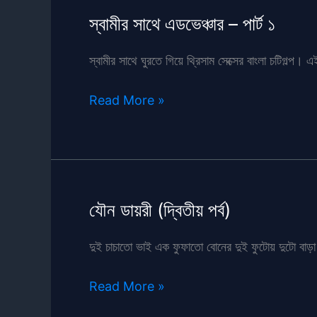
০৬
স্বামীর সাথে এডভেঞ্চার – পার্ট ১
স্বামীর সাথে ঘুরতে গিয়ে থ্রিসাম সেক্সের বাংলা চটিগল্প
স্বামীর
Read More »
সাথে
এডভেঞ্চার
–
পার্ট
১
যৌন ডায়রী (দ্বিতীয় পর্ব)
দুই চাচাতো ভাই এক ফুফাতো বোনের দুই ফুটোয় দুটো বাড়া 
যৌন
Read More »
ডায়রী