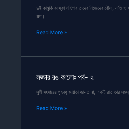
দুই কামুকি বয়স্কা মহিলার তাদের নিজেদের বৌমা, নাতি ও 
গল্প।
শেষে
Read More »
এসে
শুরু
(৬৫
পর্ব)
লজ্জার রঙ কালোঃ পর্ব- ২
সুখী সংসারের গৃহবধূ জয়িতা জানত না, একটি রাত তার সম
লজ্জার
Read More »
রঙ
কালোঃ