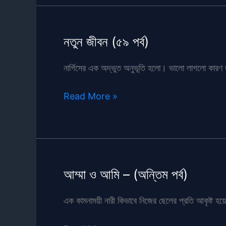
পর্ব-
৫
নতুন জীবন (৫৯ পর্ব)
নার্গিসের এক অদ্ভুত অনুভূতি হলো। ভালো লাগলো কারণ
নতুন
Read More »
জীবন
(৫৯
পর্ব)
আম্মা ও আমি – (অন্তিম পর্ব)
এক কামনাময়ী নারী কিভাবে নিজের ছেলের প্রতি আকৃষ্ট হয়