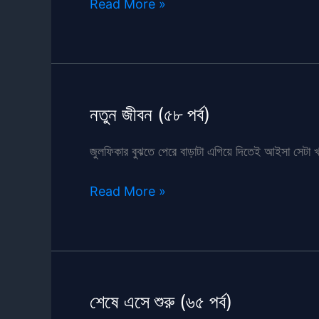
আম্মা
Read More »
ও
আমি
–
(অন্তিম
পর্ব)
নতুন জীবন (৫৮ পর্ব)
জুলফিকার বুঝতে পেরে বাড়াটা এগিয়ে দিতেই আইসা সেটা খ
নতুন
Read More »
জীবন
(৫৮
পর্ব)
শেষে এসে শুরু (৬৫ পর্ব)