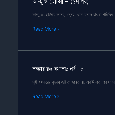
আম্মু ও ছোটমা – (৫ম পর্ব)
আম্মু ও ছোটমার আদর, স্নেহ থেকে বদলে যাওয়া শারীরিক ম
আম্মু
Read More »
ও
ছোটমা
–
(৫ম
পর্ব)
লজ্জার রঙ কালোঃ পর্ব- ৫
সুখী সংসারের গৃহবধূ জয়িতা জানত না, একটি রাত তার সম
লজ্জার
Read More »
রঙ
কালোঃ