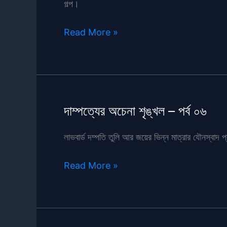
গল্প।
শেষে
Read More »
এসে
শুরু
(৬২
পর্ব)
দাম্পত্যের অচেনা শৃঙ্খল – পর্ব ০৬
লাভবার্ড দম্পতি তুলি আর জয়ের ভিন্ন মাত্রার যৌনস্বাদ 
দাম্পত্যের
Read More »
অচেনা
শৃঙ্খল
–
পর্ব