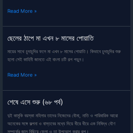
শেষে
Read More »
এসে
শুরু
(৬৯
ছেলের ঠাপে মা এখন ৮ মাসের পোয়াতি
পর্ব)
মায়ের সাথে চুদাচুদির ফলে মা এখন ৮ মাসের পোয়াতি। কিভাবে চুদাচুদির শুরু
হলো সেই কাহিনী জানতে এই বাংলা চটি গল্প পড়ুন।
ছেলের
Read More »
ঠাপে
মা
এখন
শেষে এসে শুরু (৬৮ পর্ব)
৮
মাসের
দুই কামুকি বয়স্কা মহিলার তাদের নিজেদের বৌমা, নাতি ও পারিবারিক আরো
পোয়াতি
অনেকের সঙ্গে কল্পনা ও বাস্তবের মধ্যে দিয়ে ধীরে ধীরে এক নিষিদ্ধ যৌণ
সম্পর্কের জাল বিছিয়ে ফেলা ও তা উপভোগ করার গল্প।