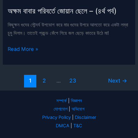
(৫১
অক্ষম বাবার পরিবর্তে জোয়ান ছেলে – (৪র্থ পর্ব)
পর্ব)
কিছুক্ষন গুদের সৌন্দর্য উপভোগ করে মার গুদের উপরে আলতো করে একটা লম্বা
চুমু দিলাম। তাতেই প্রচন্ড কেঁপে গিয়ে জল ছেড়ে কাতরে উঠে মা!
অক্ষম
Read More »
বাবার
পরিবর্তে
জোয়ান
1
2
…
23
Next
→
ছেলে
–
(৪র্থ
সম্পর্কে
|
বিজ্ঞাপন
পর্ব)
যোগাযোগ
|
অভিযোগ
Privacy Policy
|
Disclaimer
DMCA
|
T&C