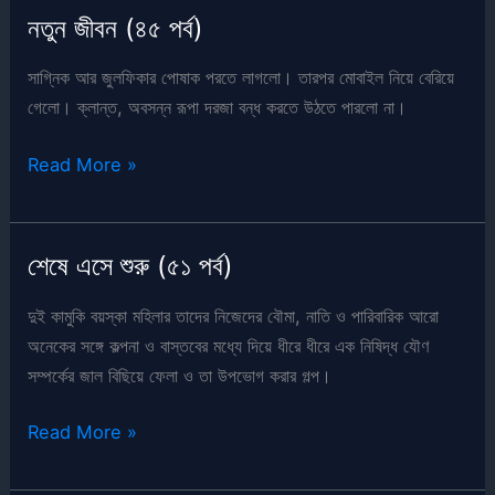
(৫২
নতুন জীবন (৪৫ পর্ব)
পর্ব)
সাগ্নিক আর জুলফিকার পোষাক পরতে লাগলো। তারপর মোবাইল নিয়ে বেরিয়ে
গেলো। ক্লান্ত, অবসন্ন রূপা দরজা বন্ধ করতে উঠতে পারলো না।
নতুন
Read More »
জীবন
(৪৫
পর্ব)
শেষে এসে শুরু (৫১ পর্ব)
দুই কামুকি বয়স্কা মহিলার তাদের নিজেদের বৌমা, নাতি ও পারিবারিক আরো
অনেকের সঙ্গে কল্পনা ও বাস্তবের মধ্যে দিয়ে ধীরে ধীরে এক নিষিদ্ধ যৌণ
সম্পর্কের জাল বিছিয়ে ফেলা ও তা উপভোগ করার গল্প।
শেষে
Read More »
এসে
শুরু