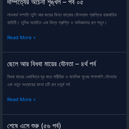
দাম্পত্যের অচেনা শৃঙ্খল – পর্ব ০৫
পর্ব)
লাভবার্ড দম্পতি তুলি আর জয়ের ভিন্ন মাত্রার যৌনস্বাদ প্রাপ্তির ধারাবাহিক
কাহিনী। তুলির অযাচিত এক ভিন্ন প্রাপ্তি ও অভিজ্ঞতার গল্প পড়ুন।
দাম্পত্যের
Read More »
অচেনা
শৃঙ্খল
–
ছেলে আর বিধবা মায়ের যৌনতা – ৪র্থ পর্ব
পর্ব
০৫
বিধবা মায়ের একাকিত্ব দূর করে শারীরিক ও মানসিক সুখের পাশাপাশি যৌনতার
এক নতুন অধ্যায়ের বাংলা চটি গল্প চতুর্থ পর্ব
ছেলে
Read More »
আর
বিধবা
মায়ের
শেষে এসে শুরু (৫৬ পর্ব)