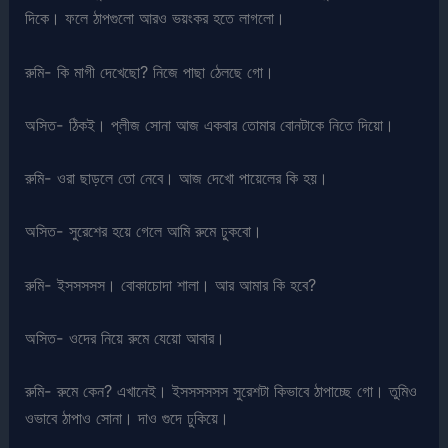
দিকে। ফলে ঠাপগুলো আরও ভয়ংকর হতে লাগলো।
রুমি- কি মাগী দেখেছো? নিজে পাছা ঠেলছে গো।
অসিত- ঠিকই। প্লীজ সোনা আজ একবার তোমার বোনটাকে নিতে দিয়ো।
রুমি- ওরা ছাড়লে তো নেবে। আজ দেখো পায়েলের কি হয়।
অসিত- সুরেশের হয়ে গেলে আমি রুমে ঢুকবো।
রুমি- ইসসসসস। বোকাচোদা শালা। আর আমার কি হবে?
অসিত- ওদের নিয়ে রুমে যেয়ো আবার।
রুমি- রুমে কেন? এখানেই। ইসসসসসস সুরেশটা কিভাবে ঠাপাচ্ছে গো। তুমিও
ওভাবে ঠাপাও সোনা। দাও গুদে ঢুকিয়ে।