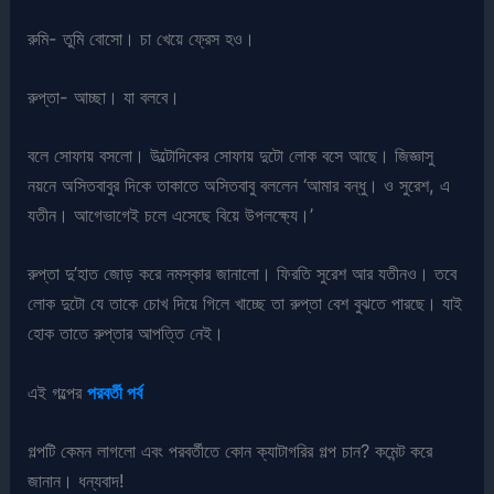
রুমি- তুমি বোসো। চা খেয়ে ফ্রেস হও।
রুপ্তা- আচ্ছা। যা বলবে।
বলে সোফায় বসলো। উল্টোদিকের সোফায় দুটো লোক বসে আছে। জিজ্ঞাসু
নয়নে অসিতবাবুর দিকে তাকাতে অসিতবাবু বললেন ‘আমার বন্ধু। ও সুরেশ, এ
যতীন। আগেভাগেই চলে এসেছে বিয়ে উপলক্ষ্যে।’
রুপ্তা দু’হাত জোড় করে নমস্কার জানালো। ফিরতি সুরেশ আর যতীনও। তবে
লোক দুটো যে তাকে চোখ দিয়ে গিলে খাচ্ছে তা রুপ্তা বেশ বুঝতে পারছে। যাই
হোক তাতে রুপ্তার আপত্তি নেই।
এই গল্পের
পরবর্তী পর্ব
গল্পটি কেমন লাগলো এবং পরবর্তীতে কোন ক্যাটাগরির গল্প চান? কমেন্ট করে
জানান। ধন্যবাদ!