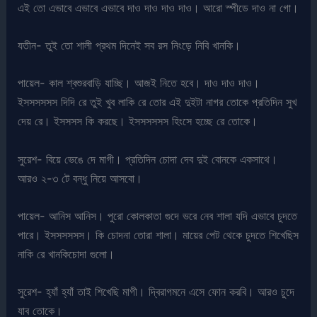
এই তো এভাবে এভাবে এভাবে দাও দাও দাও দাও। আরো স্পীডে দাও না গো।
যতীন- তুই তো শালী প্রথম দিনেই সব রস নিংড়ে নিবি খানকি।
পায়েল- কাল শ্বশুরবাড়ি যাচ্ছি। আজই নিতে হবে। দাও দাও দাও।
ইসসসসসস দিদি রে তুই খুব লাকি রে তোর এই দুইটা নাগর তোকে প্রতিদিন সুখ
দেয় রে। ইসসসস কি করছে। ইসসসসসস হিংসে হচ্ছে রে তোকে।
সুরেশ- বিয়ে ভেঙে দে মাগী। প্রতিদিন চোদা দেব দুই বোনকে একসাথে।
আরও ২-৩ টে বন্ধু নিয়ে আসবো।
পায়েল- আনিস আনিস। পুরো কোলকাতা গুদে ভরে নেব শালা যদি এভাবে চুদতে
পারে। ইসসসসসস। কি চোদনা তোরা শালা। মায়ের পেট থেকে চুদতে শিখেছিস
নাকি রে খানকিচোদা গুলো।
সুরেশ- হ্যাঁ হ্যাঁ তাই শিখেছি মাগী। দ্বিরাগমনে এসে ফোন করবি। আরও চুদে
যাব তোকে।