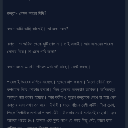
রুপ্তা- কেমন আছো দিদি?
রুমা- আমি আছি ভালোই। তা একা কেন?
রুপ্তা- ও অফিস থেকে ছুটি পেল না। তাই একাই। আর আমাদের পায়েল
সোনার বিয়ে। না এসে পারি বলো?
রুমা- এসো এসো। পায়েল এখানেই আছে। রেস্ট করছে।
পায়েল ইতিমধ্যে এগিয়ে এসেছে। দুজনে হাগ করলো। ‘এসো বৌদি’ বলে
রুপ্তাকে নিয়ে সোফায় বসলো। তিন পুরুষের অবস্থাই তথৈবচ। অসিতবাবুর
অবস্থা নাম শুনেই হয়েছে। আর যতীন ও সুরেশ রুপ্তাকে দেখে হা হয়ে গেল।
রুপ্তার বয়স এখন ৩০ হবে। দীর্ঘাঙ্গী। সাড়ে পাঁচের বেশী হাইট। টানা চোখ,
পিঙ্ক লিপস্টিক লাগানো পাতলা ঠোঁট। উচ্চতার সাথে মানানসই চেহারা। দুধে
আলতা গায়ের রঙ। হাসলে এত সুন্দর লাগে যে বলার কিছু নেই, কারণ ভাষা