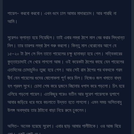
পায়েল- করবো করবো। এখন গুদে ঢাল আমার মাদারচোদ। আর পারছি না
আমি।
সুরেশও ক্লান্ত হয়ে গিয়েছিল। তাই এবার লম্বা ঠাপে মাল বের করার সিদ্ধান্ত
নিল। তার তারপর লম্বা ঠাপ শুরু করলো। কিন্তু মাল বেরোনোর আগে যে
১৫-২০ টা ঠাপ সে দিল তাতে পায়েলের চক্ষু ছানাবড়া হয়ে গেল। সত্যিকারের
কুত্তাচোদাই সে খেয়ে লাগলো আজ। ওই কয়েকটা ঠাপের কাছে যেন পায়েলের
এতদিনের চোদাচুদিও তুচ্ছ হয়ে গেল। আর সেই রাম ঠাপের পর থকথকে গরম
বীর্য যেন পায়েলের গুদের ষোলোকলা পূর্ণ করে দিল। নিজেও জল খসাতে বাধ্য
হল প্রবল সুখে। চোদা শেষ করে দুজনে বিছানায় ধপাস করে পড়লো। চিৎ হয়ে
এলিয়ে পড়লো পায়েল। এতকিছুর পরেও যতীন আর সুরেশ পায়েলকে দুপাশে
আবার জড়িয়ে ধরে শুয়ে কচলাতে উদ্যত হতে লাগলো। এমন সময় অসিতবাবু
উলঙ্গ অবস্থায় তার ঠাটানো বাড়া নিয়ে রুমে ঢুকলেন।
অসিত- অনেক হয়েছে সুরেশ। এবার ছাড় আমার শালীটাকে। ওর আজ বিয়ে
তো। একটু রেস্ট দে।