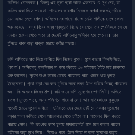
অসিতও চোদনবাজ। কিন্তু এই লুচ্চা দুটো তাকে একসাথে যে সুখ দেয়, তা
অসিত একা দিতে পারে না।পায়েলের জায়গায় নিজেকে কল্পনা করতেই শরীরে
যেন আগুন লেগে গেল। অসিতের ন্যাতানো বাড়াও সেক্সি শালীকে দেখে ফোলা
শুরু করেছে। সদ্য বিয়ের জন্য প্রস্তুতি নিচ্ছে যে মেয়ে তার প্রেমিককে সে যে
এভাবে চোদন খেতে পারে তা দেখেই অসিতবাবু অস্থির হয়ে গেলেন। তার
ফুঁসতে থাকা বাড়া ধাক্কা মারছে রুমির পাছায়।
রুমি অসিতের হাত নিয়ে লাগিয়ে দিল নিজের বুকে। মুখে বললো ফিসফিসিয়ে,
‘টেপো’। অসিতবাবু কালবিলম্ব না করে বউয়ের ৩৬ সাইজের টাইট মাই চটকাতে
শুরু করলেন। সুরেশ তখন রুমের ভেতর পায়েলের পাছা খামচে ধরে ধুনছে
ইচ্ছেমতো। পুরো বাড়া বের করে ঢুকিয়ে লম্বা লম্বা ঠাপে ভরিয়ে দিচ্ছে পায়েলের
গুদ। কি অসভ্য হিংস্র ঠাপ। রুমি জানে ডগি সুরেশের স্পেশালিটি। ডগিতে
যতক্ষণ চুদতে পারে, অন্য পজিশনে পারে না সে। আর সত্যিকারের কুকুরের
মতোই চোদে সুরেশ ডগিতে। দুনিয়াতে হেন মেয়ে নেই যে একবার সুরেশের
বাড়ার গাদন ডগিতে খেলে আরেকবার খেতে চাইবে না। পায়েলও ফিল করতে
পারছে সেটা। ‘কি ভয়ংকর ভাবে চুদছে মাদারচোদটা’ মনে মনে বললো পায়েল
যতীনের বাড়া মুখে নিয়ে। নিজেও পাছা ঠেলে দিতে লাগলো সুরেশের বাড়ার