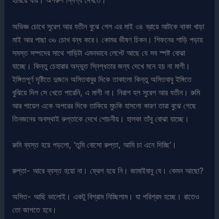
হারিয়ে যায়। অপরুপ স্নিগ্ধ দেখতে।
অভিজ্ঞ চোখে সুরেশ আর যতীন বুঝে গেল এর মাই ৩৪ ব্রায়ে আটকে থাকা খাড়া
মাই আর পাছা ৩৬ চোখ বন্ধ করে। কোমর ভীষণ চিকন। শিফনের শাড়ি পড়ায়
সমস্ত সম্পদের সাথে শাড়িটা এমনভাবে লেপ্টে আছে যে সব স্পষ্ট বোঝা
যাচ্ছে। কিন্তু চেহারার অদ্ভুত স্নিগ্ধতার জন্য দেখে মনে হয় না মাগী।
ইঙ্গিতপূর্ণ দৃষ্টিতে দুজনে অসিতবাবুর দিকে তাকালো কিন্তু অসিতবাবু ইঙ্গিতে
বুঝিয়ে দিল সে খেতে পারেনি, এ মাগী না। নিরাশ হল সুরেশ আর যতীন। রুমি
আর পায়েল একে অপরের দিকে তাকিয়ে মুচকি হাসলো কারণ তারা বুঝে গেছে
তিনজনের অবস্থাই রুপ্তাকে দেখে শোচনীয়। হালকা তাঁবু বোঝা যাচ্ছে।
রুমি ব্যস্ত হয়ে পড়লো, ‘তুমি বোসো রুপ্তা, আমি চা এনে দিচ্ছি’।
রুপ্তা- আরে ব্যস্ত হয়ো না। ফ্রেশ হয়ে নি। জামাইবাবু যে। কেমন আছো?
অসিত- আছি ভালোই। একটু বিশ্রাম নিচ্ছিলাম। যা পরিশ্রম হচ্ছে। রাতেও
তো জাগতে হবে।