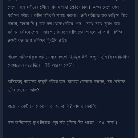
গেছো’ বলে যতীনের ঠাটানো বাড়ায় পাছা ঠেকিয়ে দিল। আগুন লেগে গেল
যতীনের শরীরে। রুমির মাইগুলি খামচে ধরলো। রুমি যতীনের হাত ছাড়িয়ে নিয়ে
বললো, ‘ফলো মি’। বলে রুম থেকে বেরিয়ে গেল। সাথে সাথে সুরেশ আর
যতীনও বেরিয়ে গেল। আর পাশের রুমে পৌছাতেও পারলো না তারা। লিভিং
রুমেই শুরু হলো রুমিদের দ্বিতীয় রাউন্ড।
পায়েল অসিতবাবুকে জড়িয়ে ধরে বললো ‘থ্যাঙ্ক ইউ জিজু। তুমি বিয়ের দিনটাও
মেমোরেবল করে দিলে। ইউ আর দা বেস্ট’।
অসিতবাবু পায়েলের কামুকী শরীরে হাত বোলাতে বোলাতে বললেন, ‘তা বেস্টকে
এন্ট্রি দেবে না আজ?’
পায়েল- বেস্ট কে দেবো না তা হয় না কি? কাম ওন ডার্লিং।
বলে অসিতবাবুর মুখে নিজের খাড়া মাই ঢুকিয়ে দিল পায়েল, ‘খাও সোনা’।