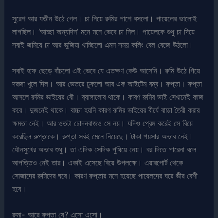
সুরেশ আর যতীন উঠে গেল। চা নিয়ে রুমির পাশে বসলো। পায়েলের ভালোই
লাগছিল। ‘আচ্ছা অন্যদিন’ মনে মনে ভেবে চা নিল। পায়েলকে শুধু চা দিয়ে
সবাই জমিয়ে চা আর ভুজিয়া খাচ্ছিলো এমন সময় কলিং বেল বেজে উঠলো।
সবাই হাফ ছেড়ে বাঁচলো এই ভেবে যে এতক্ষণ কেউ আসেনি। রুমি উঠে গিয়ে
দরজা খুলে দিল। আর ভেতরে ঢুকলো আর এক আইটেম বম্ব। রুপ্তা। রুপ্তা
আসলে রুমির ভাইয়ের বৌ। ব্যাঙ্গালোর থাকে। কারণ রুমির ভাই সেখানেই কাজ
করে। দুজনেই থাকে। বাচ্চা হয়নি কারণ রুমির ভাইয়ের বীর্যে বাচ্চা তৈরী করার
ক্ষমতা নেই। আর ওতটা চোদনবাজও সে নয়। যদিও প্রেম করেই সে বিয়ে
করেছিল রুপ্তাকে। রুপ্তা সবই মেনে নিয়েছে। টাকা পয়সার অভাব নেই।
যৌনসুখের অভাব শুধু। তা এদিক সেদিক পুষিয়ে নেয়। বর দিতে পারেনা বলে
আপত্তিও নেই তার। একাই এসেছে বিয়ে উপলক্ষে। এয়ারপোর্ট থেকে
সোজাদের রুমিদের ঘরে। কারণ রুপ্তার মনে হয়েছে পায়েলদের ঘরে ভীর বেশী
হবে।
রুমা- আরে রুপ্তা যে? এসো এসো।