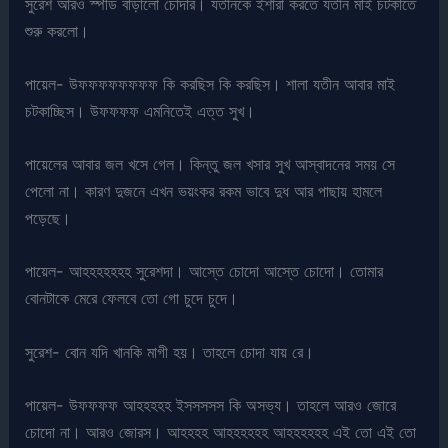
সুরেশ আরও স্পীড বাড়ালো চোদার। যতীনকে ইশারা করতে যতীন মাই চটকাতে
শুরু করলো।
পায়েল- উফফফফফফফফ কি করছিস কি করছিস। শালা যতীন আবার মাই
চটকাচ্ছিস। উফফফফ এমনিতেই এত্ত সুখ।
পায়েলের আবার জল খসে গেল। কিন্তু জল খসার সুখ আস্বাদনের সময় সে
পেলো না। কারণ দুজনে এখন ভয়ংকর রকম ভাবে দুধ আর পাছায় হামলে
পড়েছে।
পায়েল- আহহহহহহহ সুরেশদা। আস্তে চোদো আস্তে চোদো। তোমার
বোনটাকে মেরে ফেলবে তো গো চুদে চুদে।
সুরেশ- বোন যদি খানকি মাগী হয়। তাহলে চোদা যায় রে।
পায়েল- উফফফফ আহহহহহ ইসসসসস কি অসভ্য। তাহলে আরও জোরে
চোদো না। আরও জোরস। আহহহহ আহহহহহহ আহহহহহহ এই তো এই তো