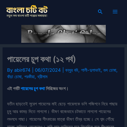
Skip
Search
to
content
পায়েলের চুপ কথা (১২ পর্ব)
By
abir674
|
06/07/2024
|
বন্ধুর বউ
,
শালী-দুলাভাই
,
গুদ চোষা
,
বাঁড়া চোষা
,
পরকীয়া
,
থ্রীসাম
এই পর্বটি
পায়েলের চুপ কথা
সিরিজের অংশ।
যতীন ছাড়তেই সুরেশ পায়েলের মাই ছেড়ে পায়েলকে ডগি পজিশনে নিয়ে পাছায়
চুমু আর কামড় দিতে লাগলো। ভীষণ বাজেভাবে চটকাতে লাগলো পায়েলের
লদলদে পাছা। পায়েলের শীৎকারের মাত্রা ভীষণ তীব্র হচ্ছে। সে শব্দ পৌঁছে
যাচ্ছে রুমিদের বেডরুমেও। রুমি আর অসিতের হয়ে গিয়েছিল বলে শীৎকারের