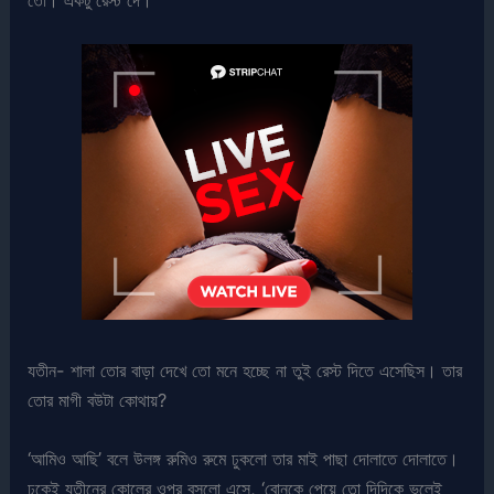
যতীন- শালা তোর বাড়া দেখে তো মনে হচ্ছে না তুই রেস্ট দিতে এসেছিস। তার
তোর মাগী বউটা কোথায়?
‘আমিও আছি’ বলে উলঙ্গ রুমিও রুমে ঢুকলো তার মাই পাছা দোলাতে দোলাতে।
ঢুকেই যতীনের কোলের ওপর বসলো এসে, ‘বোনকে পেয়ে তো দিদিকে ভুলেই