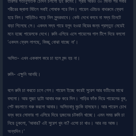
তারপর গতানুগতিক চোদন চললো দুই রুমেই। প্রায় আরও ৩০ মিনিট পর সবার
শরীরের জ্বালা মিটলে সবাই পোষাক পরে নিল। পায়েল এটাচড বাথরুমে ফ্রেশ
হয়ে নিল। শাড়িটাও পড়ে নিল সুন্দরভাবে। কেউ দেখে বলবে না সদ্য তিনটে
বাড়া গিলেছে সে। একদম সদ্য গায়ে হলুদ হওয়া বিয়ের জন্য প্রস্তুত মেয়েই
মনে হচ্ছে পায়েলকে দেখে। রুমি এগিয়ে এসে পায়েলের গাল টিপে দিয়ে বললো
‘একদম ফ্রেস লাগছে, কিচ্ছু বোঝা যাচ্ছে না’।
অসিত- এখন এককাপ করে চা হলে মন্দ হয় না।
রুমি- এক্ষুনি আনছি।
বলে রুমি চা করতে চলে গেল। পায়েল ইচ্ছে করেই সুরেশ আর যতীনের মাঝে
বসলো। আর লুচ্চা দুটো আবার শুরু করে দিল। শাড়ির ফাঁক দিয়ে পায়েলের বুক,
পেট কচলাতে শুরু করলো আবার। অসিতবাবু মুচকি হাসছেন। আর পায়েল চোখ
বন্ধ করে সোফায় গা এলিয়ে দিয়ে দুজনের চটকানি খাচ্ছে। এমন সময় রুমি চা
নিয়ে ঢুকলো, ‘আবার? এই সুরেশ খুব না? এসো চা খাও। আর নয় আজ।
অন্যদিন।’