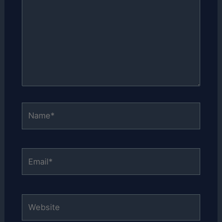
Name*
Email*
Website