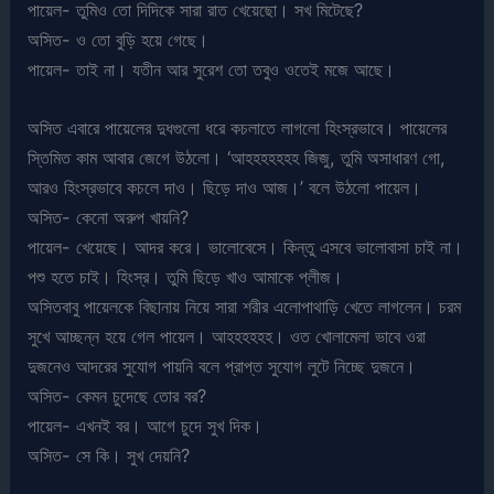
পায়েল- তুমিও তো দিদিকে সারা রাত খেয়েছো। সখ মিটেছে?
অসিত- ও তো বুড়ি হয়ে গেছে।
পায়েল- তাই না। যতীন আর সুরেশ তো তবুও ওতেই মজে আছে।
অসিত এবারে পায়েলের দুধগুলো ধরে কচলাতে লাগলো হিংস্রভাবে। পায়েলের
স্তিমিত কাম আবার জেগে উঠলো। ‘আহহহহহহহ জিজু, তুমি অসাধারণ গো,
আরও হিংস্রভাবে কচলে দাও। ছিড়ে দাও আজ।’ বলে উঠলো পায়েল।
অসিত- কেনো অরুপ খায়নি?
পায়েল- খেয়েছে। আদর করে। ভালোবেসে। কিন্তু এসবে ভালোবাসা চাই না।
পশু হতে চাই। হিংস্র। তুমি ছিড়ে খাও আমাকে প্লীজ।
অসিতবাবু পায়েলকে বিছানায় নিয়ে সারা শরীর এলোপাথাড়ি খেতে লাগলেন। চরম
সুখে আচ্ছন্ন হয়ে গেল পায়েল। আহহহহহহ। ওত খোলামেলা ভাবে ওরা
দুজনেও আদরের সুযোগ পায়নি বলে প্রাপ্ত সুযোগ লুটে নিচ্ছে দুজনে।
অসিত- কেমন চুদেছে তোর বর?
পায়েল- এখনই বর। আগে চুদে সুখ দিক।
অসিত- সে কি। সুখ দেয়নি?