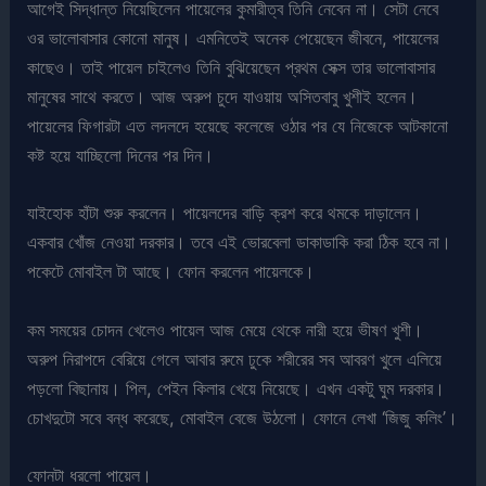
আগেই সিদ্ধান্ত নিয়েছিলেন পায়েলের কুমারীত্ব তিনি নেবেন না। সেটা নেবে
ওর ভালোবাসার কোনো মানুষ। এমনিতেই অনেক পেয়েছেন জীবনে, পায়েলের
কাছেও। তাই পায়েল চাইলেও তিনি বুঝিয়েছেন প্রথম সেক্স তার ভালোবাসার
মানুষের সাথে করতে। আজ অরুপ চুদে যাওয়ায় অসিতবাবু খুশীই হলেন।
পায়েলের ফিগারটা এত লদলদে হয়েছে কলেজে ওঠার পর যে নিজেকে আটকানো
কষ্ট হয়ে যাচ্ছিলো দিনের পর দিন।
যাইহোক হাঁটা শুরু করলেন। পায়েলদের বাড়ি ক্রশ করে থমকে দাড়ালেন।
একবার খোঁজ নেওয়া দরকার। তবে এই ভোরবেলা ডাকাডাকি করা ঠিক হবে না।
পকেটে মোবাইল টা আছে। ফোন করলেন পায়েলকে।
কম সময়ের চোদন খেলেও পায়েল আজ মেয়ে থেকে নারী হয়ে ভীষণ খুশী।
অরুপ নিরাপদে বেরিয়ে গেলে আবার রুমে ঢুকে শরীরের সব আবরণ খুলে এলিয়ে
পড়লো বিছানায়। পিল, পেইন কিলার খেয়ে নিয়েছে। এখন একটু ঘুম দরকার।
চোখদুটো সবে বন্ধ করেছে, মোবাইল বেজে উঠলো। ফোনে লেখা ‘জিজু কলিং’।
ফোনটা ধরলো পায়েল।