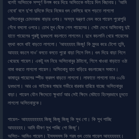
বলেই অসিতকে সম্পূর্ণ উলঙ্গ করে দিয়ে অসিতকে শুইয়ে দিল বিছানায়। ‘আমি
নেবো’ বলে দু’পা দুদিকে দিয়ে নিজের গুদ কেলিয়ে বসে পড়তে লাগলো
অসিতবাবুর চোদনবাজ বাড়ার ওপর। অসহ্য যন্ত্রণা ভেদ করে পায়েল পুরোপুরি
গেঁথে বসলো ওপরে। চোখ মুখ বেঁকে গেল পায়েলের। সেটা দেখে অসিতবাবু দুই
হাতে পায়েলের পুরুষ্টু দুধগুলো কচলাতে লাগলেন। দুধে কচলানি খেয়ে পায়েলের
ব্যথা কমে খাই বাড়তে লাগলো। ‘আহহহহহ জিজু! কি সুন্দর করে টেপো তুমি,
আহহহ কচলে দাও’ বলতে বলতে পুরো বাড়া গিলে নিল। গুদ দিয়ে বাড়া গিলে
খেয়েছে পায়েল। একটু দম নিয়ে অসিতবাবুর ঠাটানো, গিলে খাওয়া বাড়াতে ওঠা
নামা করতে লাগলো পায়েল। অসিতবাবু হাত বাড়িয়ে কচলাচ্ছেন সমানে।
কামাতুর পায়েলের স্পীড ক্রমশ বাড়তে লাগলো। লাফাতে লাগলো তার ৩২ডি
দুধগুলো। আর ৩৪ সাইজের পাছার গভীরে বারবার হারিয়ে যাচ্ছে অসিতবাবুর
বাড়া। পায়েল যৌন ক্ষিদেতে ক্ষুধার্ত আর সেই ক্ষিদে মেটাতে হিংস্রভাবে চুদতে
লাগলো অসিতবাবুকে।
পায়েল- আহহহহহহহহ জিজু জিজু জিজু কি সুখ গো। কি সুখ পাচ্ছি
আহহহহহ। আমি ভীষণ সুখ পাচ্ছি গো জিজু’।
অসিত- আমিও পায়েল। ইসসসসস কি গরম গুদ তোর পায়েল আহহহহহহ।