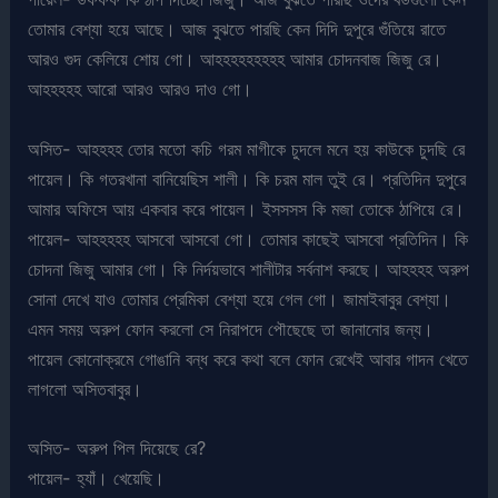
তোমার বেশ্যা হয়ে আছে। আজ বুঝতে পারছি কেন দিদি দুপুরে গুঁতিয়ে রাতে
আরও গুদ কেলিয়ে শোয় গো। আহহহহহহহহহ আমার চোদনবাজ জিজু রে।
আহহহহহ আরো আরও আরও দাও গো।
অসিত- আহহহহ তোর মতো কচি গরম মাগীকে চুদলে মনে হয় কাউকে চুদছি রে
পায়েল। কি গতরখানা বানিয়েছিস শালী। কি চরম মাল তুই রে। প্রতিদিন দুপুরে
আমার অফিসে আয় একবার করে পায়েল। ইসসসস কি মজা তোকে ঠাপিয়ে রে।
পায়েল- আহহহহহ আসবো আসবো গো। তোমার কাছেই আসবো প্রতিদিন। কি
চোদনা জিজু আমার গো। কি নির্দয়ভাবে শালীটার সর্বনাশ করছে। আহহহহ অরুপ
সোনা দেখে যাও তোমার প্রেমিকা বেশ্যা হয়ে গেল গো। জামাইবাবুর বেশ্যা।
এমন সময় অরুপ ফোন করলো সে নিরাপদে পৌছেছে তা জানানোর জন্য।
পায়েল কোনোক্রমে গোঙানি বন্ধ করে কথা বলে ফোন রেখেই আবার গাদন খেতে
লাগলো অসিতবাবুর।
অসিত- অরুপ পিল দিয়েছে রে?
পায়েল- হ্যাঁ। খেয়েছি।