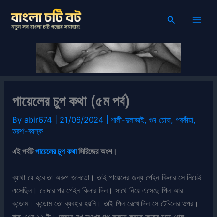
Skip
Search
to
content
পায়েলের চুপ কথা (৫ম পর্ব)
By
abir674
|
21/06/2024
|
শালী-দুলাভাই
,
গুদ চোষা
,
পরকীয়া
,
তরুণ-বয়স্ক
এই পর্বটি
পায়েলের চুপ কথা
সিরিজের অংশ।
ব্যাথা যে হবে তা অরুপ জানতো। তাই পায়েলের জন্য পেইন কিলার সে নিয়েই
এসেছিল। চোদার পর পেইন কিলার দিল। সাথে নিয়ে এসেছে পিল আর
কন্ডোম। কন্ডোম তো ব্যবহার হয়নি। তাই পিল রেখে দিল সে টেবিলের ওপর।
রাত এখন ১২ টা। দুজনে সুখ দুঃখের গল্প করতে করতে আবার চড়ে গেল