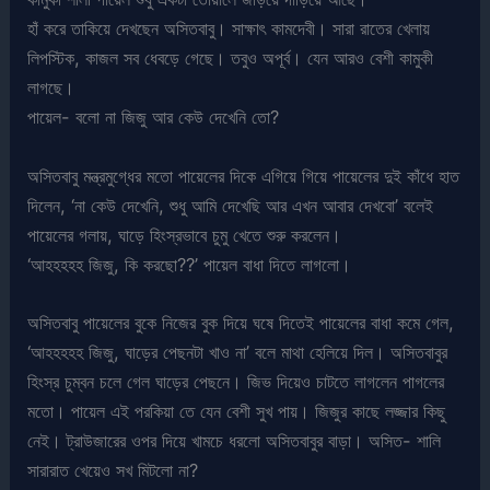
হাঁ করে তাকিয়ে দেখছেন অসিতবাবু। সাক্ষাৎ কামদেবী। সারা রাতের খেলায়
লিপস্টিক, কাজল সব ধেবড়ে গেছে। তবুও অপূর্ব। যেন আরও বেশী কামুকী
লাগছে।
পায়েল- বলো না জিজু আর কেউ দেখেনি তো?
অসিতবাবু মন্ত্রমুগ্ধের মতো পায়েলের দিকে এগিয়ে গিয়ে পায়েলের দুই কাঁধে হাত
দিলেন, ‘না কেউ দেখেনি, শুধু আমি দেখেছি আর এখন আবার দেখবো’ বলেই
পায়েলের গলায়, ঘাড়ে হিংস্রভাবে চুমু খেতে শুরু করলেন।
‘আহহহহহ জিজু, কি করছো??’ পায়েল বাধা দিতে লাগলো।
অসিতবাবু পায়েলের বুকে নিজের বুক দিয়ে ঘষে দিতেই পায়েলের বাধা কমে গেল,
‘আহহহহহ জিজু, ঘাড়ের পেছনটা খাও না’ বলে মাথা হেলিয়ে দিল। অসিতবাবুর
হিংস্র চুম্বন চলে গেল ঘাড়ের পেছনে। জিভ দিয়েও চাটতে লাগলেন পাগলের
মতো। পায়েল এই পরকিয়া তে যেন বেশী সুখ পায়। জিজুর কাছে লজ্জার কিছু
নেই। ট্রাউজারের ওপর দিয়ে খামচে ধরলো অসিতবাবুর বাড়া। অসিত- শালি
সারারাত খেয়েও সখ মিটলো না?