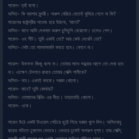
পায়েল- হ্যাঁ বলো।
অসিত- কি ব্যাপার সুন্দরী। অরুপ বেরিয়ে যেতেই ঘুমিয়ে গেলে না কি?
পায়েলের ষষ্ঠেন্দ্রীয় সতেজ হয়ে উঠলো, ‘মানে?’
অসিত- মানে আমি দেখলাম অরুপ চুপিচুপি বেরোলো। চলেও গেল।
পায়েল- ওহ শীট। তুমি একাই তো? আর কেউ দেখেনি তো?
অসিত- সেটা তো সামনাসামনি বলতে হবে। ফোনে না।
পায়েল- উফফফ জিজু বলো না। তোমার সাথে সন্ধ্যার আগে তো দেখা হবে
না। এতক্ষণ টেনশনে রাখবে তোমার সেক্সি শালীকে?
অসিত- নাহ। এখনই বলবো। দরজা খোলো।
পায়েল- মানে? তুমি কোথায়?
অসিত- তোমাদের বিল্ডিং এর নীচে। তাড়াতাড়ি খোলো।
পায়েল- ওকে।
পায়েল উঠে একটা টাওয়েল পেচিয়ে ছুট্টে গিয়ে দরজা খুলে দিল। অসিতবাবু
ঝড়ের গতিতে ঢুকলেন ভেতরে। ভেতরে ঢুকেই অপরূপ দৃশ্য। তার সেক্সি,
কামুকী শালী পায়েল শুধু একটা তোয়ালে জড়িয়ে দাঁড়িয়ে আছে।