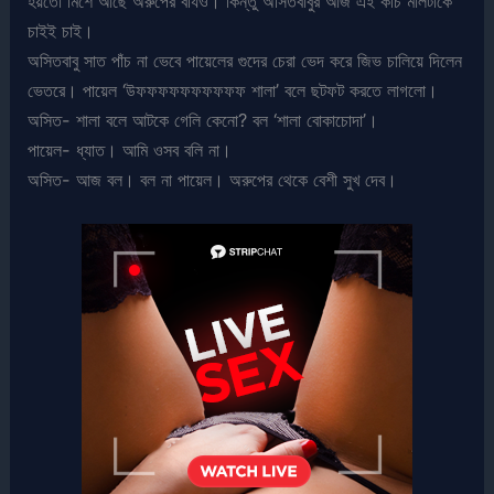
হয়তো মিশে আছে অরুপের বীর্যও। কিন্তু অসিতবাবুর আজ এই কচি মালটাকে
চাইই চাই।
অসিতবাবু সাত পাঁচ না ভেবে পায়েলের গুদের চেরা ভেদ করে জিভ চালিয়ে দিলেন
ভেতরে। পায়েল ‘উফফফফফফফফফফ শালা’ বলে ছটফট করতে লাগলো।
অসিত- শালা বলে আটকে গেলি কেনো? বল ‘শালা বোকাচোদা’।
পায়েল- ধ্যাত। আমি ওসব বলি না।
অসিত- আজ বল। বল না পায়েল। অরুপের থেকে বেশী সুখ দেব।