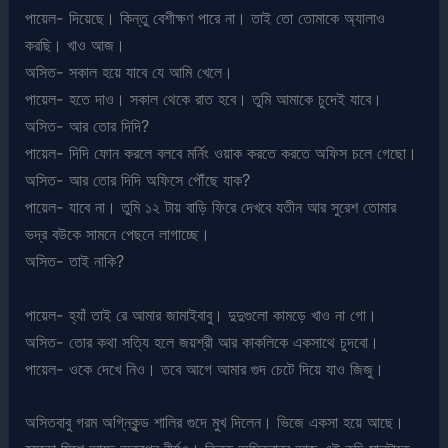
পায়েল- দিয়েছে। কিন্তু বেশীক্ষণ পারে না। তাই তো তোমাকে অ্যালাও
করছি। খাও আজ।
অসিত- সকাল হয়ে যাবে যে আমি খেলে।
পায়েল- হতে দাও। সকাল থেকে রাত হবে। তুমি আমাকে চুদেই যাবে।
অসিত- আর তোর দিদি?
পায়েল- দিদি ফোন করলে বলবে মর্নিং ওয়াক করতে করতে অফিস চলে গেছো।
অসিত- আর তোর দিদি অফিসে পৌঁছে যাক?
পায়েল- যাবে না। তুমি ১২ টায় বাড়ি ফিরে দেখবে যতীন আর সুরেশ তোমার
ভদ্র বউকে সামনে পেছনে লাগাচ্ছে।
অসিত- তাই নাকি?
পায়েল- হ্যাঁ তাই রে আমার জামাইবাবু। দুদুগুলো কামড়ে খাও না গো।
অসিত- তোর কথা সত্যি হলে জয়শ্রী আর কাকলিকে একসাথে চুদবো।
পায়েল- ওকে দেখে নিও। তবে আগে আমার গুদ চেটে দিয়ে যাও জিজু।
অসিতবাবু গরম অগ্নিকুন্ড শালির গুদে মুখ দিলেন। ভিজে একসা হয়ে আছে।