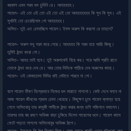
বহুকাল এমন গরম গুদ চুদিনি রে। আহহহহহ।
পায়েল- এই তো এই তো এই তো এই তো আহহহহহহহ কি সুখ কি সুখ। এই
সুখটাই তো চেয়েছিলাম গো আহহহহহ।
অসিত- তুই এত চোদাচ্ছিস পায়েল। ইসস অরুপ কি করলো রে তাহলে?
পায়েল- অরুপ শুধু গরম করে গেছে। আহহহহ কি গরম হয়ে আছি জিজু।
তুমিই ঠান্ডা করো গো।
অসিত- আহহ তাই হবে। তুই অরুপকেই বিয়ে কর। পরে আমি প্রতি রাতে
তোকে ঠান্ডা করে দেব রে। আর তোর দিদিকে পাঠিয়ে দেব অরুপের কাছে।
পায়েল- ওই বোকাচোদা দিদির খাই মেটাতে পারবে না গো।
বলে পায়েল ভীষণ হিংস্রভাবে নিজের গুদ মারাতে লাগলো। কেউ দেখে বলবে না
আজ পায়েল জীবনের প্রথম চোদা খেয়েছে। কিছুক্ষণ চুদে পায়েল ক্লান্ত হয়ে
গেলে অসিতবাবু তার কামুকী শালীকে ঠান্ডা করার জন্য ডগি পজিশনে বসালেন।
তারপর তার বহু রমণে অভিজ্ঞ বাড়া ঢুকিয়ে দিলেন পায়েলের গুদে। পায়েল কামে
ফেটে পড়তে লাগলো অসিতবাবুর অভিজ্ঞ ঠাপে।
পায়েল- উফফফ কি ঠাপ দিচ্ছো জিজু। আজ বুঝতে পারছি ওদের বউগুলো কেন