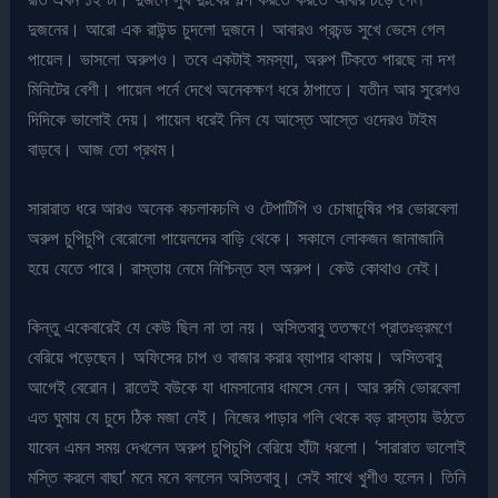
দুজনের। আরো এক রাউন্ড চুদলো দুজনে। আবারও প্রচন্ড সুখে ভেসে গেল
পায়েল। ভাসলো অরুপও। তবে একটাই সমস্যা, অরুপ টিকতে পারছে না দশ
মিনিটের বেশী। পায়েল পর্নে দেখে অনেকক্ষণ ধরে ঠাপাতে। যতীন আর সুরেশও
দিদিকে ভালোই দেয়। পায়েল ধরেই নিল যে আস্তে আস্তে ওদেরও টাইম
বাড়বে। আজ তো প্রথম।
সারারাত ধরে আরও অনেক কচলাকচলি ও টেপাটিপি ও চোষাচুষির পর ভোরবেলা
অরুপ চুপিচুপি বেরোলো পায়েলদের বাড়ি থেকে। সকালে লোকজন জানাজানি
হয়ে যেতে পারে। রাস্তায় নেমে নিশ্চিন্ত হল অরুপ। কেউ কোথাও নেই।
কিন্তু একেবারেই যে কেউ ছিল না তা নয়। অসিতবাবু ততক্ষণে প্রাতঃভ্রমণে
বেরিয়ে পড়েছেন। অফিসের চাপ ও বাজার করার ব্যাপার থাকায়। অসিতবাবু
আগেই বেরোন। রাতেই বউকে যা ধামসানোর ধামসে নেন। আর রুমি ভোরবেলা
এত ঘুমায় যে চুদে ঠিক মজা নেই। নিজের পাড়ার গলি থেকে বড় রাস্তায় উঠতে
যাবেন এমন সময় দেখলেন অরুপ চুপিচুপি বেরিয়ে হাঁটা ধরলো। ‘সারারাত ভালোই
মস্তি করলে বাছা’ মনে মনে বললেন অসিতবাবু। সেই সাথে খুশীও হলেন। তিনি