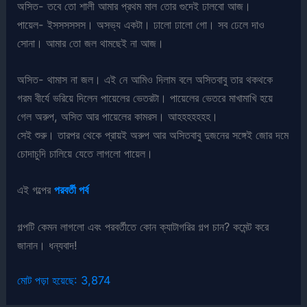
অসিত- তবে তো শালী আমার প্রথম মাল তোর গুদেই ঢালবো আজ।
পায়েল- ইসসসসসস। অসভ্য একটা। ঢালো ঢালো গো। সব ঢেলে দাও
সোনা। আমার তো জল থামছেই না আজ।
অসিত- থামাস না জল। এই নে আমিও দিলাম বলে অসিতবাবু তার থকথকে
গরম বীর্যে ভরিয়ে দিলেন পায়েলের ভেতরটা। পায়েলের ভেতরে মাখামাখি হয়ে
গেল অরুপ, অসিত আর পায়েলের কামরস। আহহহহহহহ।
সেই শুরু। তারপর থেকে প্রায়ই অরুপ আর অসিতবাবু দুজনের সঙ্গেই জোর দমে
চোদাচুদি চালিয়ে যেতে লাগলো পায়েল।
এই গল্পের
পরবর্তী পর্ব
গল্পটি কেমন লাগলো এবং পরবর্তীতে কোন ক্যাটাগরির গল্প চান? কমেন্ট করে
জানান। ধন্যবাদ!
মোট পড়া হয়েছে:
3,874