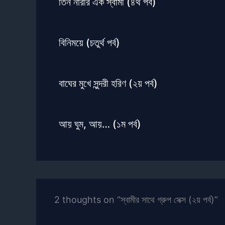
তিন নারীর এক স্বামী (৪র্থ পর্ব)
বিনিময়ে (চতুর্থ পর্ব)
বাঘের মুখে সুন্দরী হরিণ (২য় পর্ব)
আয় ঘুম, আয়… (১ম পর্ব)
2 thoughts on “স্বামীর সাথে গ্রুপ সেক্স (২য় পর্ব)”