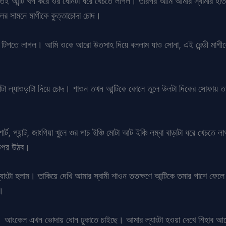
েই আন্টি খপ করে ওর ধোনটা ধরে খেচতে লাগল। তারপর আমি আমার স্বামীর হাতটা
লের সামনে মাগীকে কুত্তাচোদা চোদ।
ে টিপতে লাগল। আমি ওকে আরো উতসাহ দিয়ে বললাম যাও সোনা, এই রেন্ডী মাগীকে
োটা ল্যাওড়াটা দিয়ে চোদ। শাওন তখন আন্টিকে কোলে তুলে উলটা দিকের সোফায় 
র্ট, প্যান্ট, জাংগিয়া খুলে ওর পাচ ইঞ্চি মোটা আট ইঞ্চি লম্বা বাড়াটা ধরে খেচতে
 উপর উঠব।
যাংটা হলাম। তাকিয়ে দেখি আমার স্বামী শাওন ততক্ষণে আন্টিকে তমার পাশে ফেল
ে।
 আংকেল এখন ভোদায় ধোন ঢুকাতে চাইছে। আমার ল্যাংটা হওয়া দেখে শিহাব আ