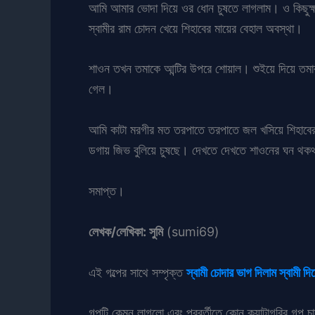
আমি আমার ভোদা দিয়ে ওর ধোন চুষতে লাগলাম। ও কিছু
স্বামীর রাম চোদন খেয়ে শিহাবের মায়ের বেহাল অবস্থা।
শাওন তখন তমাকে আন্টির উপরে শোয়াল। শুইয়ে দিয়ে তমার
গেল।
আমি কাটা মরগীর মত তরপাতে তরপাতে জল খসিয়ে শিহাবের
ডগায় জিভ বুলিয়ে চুষছে। দেখতে দেখতে শাওনের ঘন থকথ
সমাপ্ত।
লেখক/লেখিকা: সুমি
(sumi69)
এই গল্পের সাথে সম্পৃক্ত
স্বামী চোদার ভাগ দিলাম স্বামী দি
গল্পটি কেমন লাগলো এবং পরবর্তীতে কোন ক্যাটাগরির গল্প চ