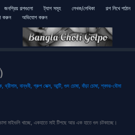
জনপ্রিয় গল্পগুলো
ট্যাগ সমূহ
লেখক/লেখিকা
গল্প লিখে পাঠান
গ করুন
অভিযোগ করুন
ব)
ক
,
থ্রীসাম
,
বান্ধবী
,
গ্রুপ সেক্স
,
আন্টি
,
গুদ চোষা
,
বাঁড়া চোষা
,
শ্বশুর-বৌমা
ডাসা মাইগুলি খাচ্ছে, একহাতে মাই টিপছে আর এক হাতে গুদ চটকাচ্ছে।