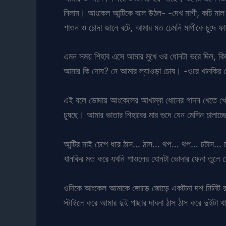
নিলাম। আংকেল আন্টিকে বলে উঠল- -দেখ মাগী, কচি মাল
শাওন ও চোদা জানে বটে, আমার মত ঢেমনি মাগীকে চুদে ফা
এমন সময় শিহাব এসে আমার মুখে ওর ধোনটা ভরে দিল, কি
আমার কি দোষ? নে আমার ল্যাওড়া চোষ। -ওরে খানকির ছ
এই বলে ভোদায় আংকেলের আখাম্বা ধোনের গাদন খেতে খেতে 
চুষছে। আমার ভাতার শিহাবের মার গুদে যেন মেশিন চালাচ্
আন্টির মাই চেপে ধরে ঠাস… ঠাস… থপ… থপ… চটাস… চটাস
খানকির মত করে যখনি শাওলের ধোনটা ভোদার ফেনা তুলে বে
ওদিকে আংকেল আমাকে জোড়ে জোড়ে একটানা দশ মিনিট রাম
স্টাইলে করে আমার দুই পাছার দাবনা ঠাস ঠাস করে দুইটা