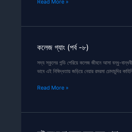
মিম
Read More »
আন্টির
জ্বালা-১
কলেজ গ্যাং (পর্ব -৮)
সদ্য স্কুলের গন্ডি পেরিয়ে কলেজ জীবনে আসা বন্ধু-বান
ভাবে এই নিষিদ্ধতায় জড়িয়ে নেয়ার রমরমা চোদাচুদির কাহি
কলেজ
Read More »
গ্যাং
(পর্ব
-৮)