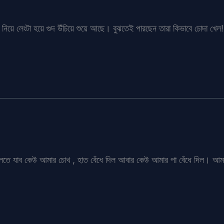
ে নিয়ে লেংটা হয়ে গুদ উঁচিয়ে শুয়ে আছে। বুঝতেই পারছেন তারা কিভাবে চোদা খেল!
তে যাব কেউ আমার চোখ , হাত বেঁধে দিল আবার কেউ আমার পা বেঁধে দিল। আমা