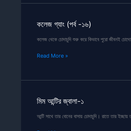
আন্টি
কলেজ গ্যাং (পর্ব -১৬)
কলেজ থেকে চোদাচুদি শুরু করে কিভাবে পুরো জীবনই চোদোন
কলেজ
Read More »
গ্যাং
(পর্ব
-১৬)
মিম আন্টির জ্বালা-১
আন্টি সাথে তার বোনের বাসায় চোদাচুদি। রাতে তার ইচ্ছায় ত