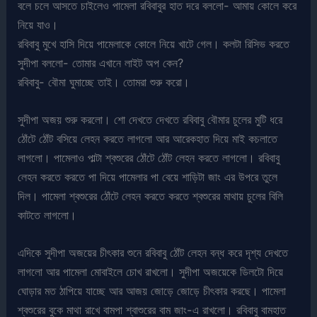
বলে চলে আসতে চাইলেও পামেলা রবিবাবুর হাত দরে বললো- আমায় কোলে করে
নিয়ে যাও।
রবিবাবু মুখে হাসি দিয়ে পামেলাকে কোলে নিয়ে খাটে গেল। কলটা রিসিভ করতে
সুদীপা বললো- তোমার এখানে লাইট অপ কেন?
রবিবাবু- বৌমা ঘুমাচ্ছে তাই। তোমরা শুরু করো।
সুদীপা অজয় শুরু করলো। শো দেখতে দেখতে রবিবাবু বৌমার চুলের মুটি ধরে
ঠোঁটে ঠোঁট বসিয়ে লেহন করতে লাগলো আর আরেকহাত দিয়ে মাই কচলাতে
লাগলো। পামেলাও পাল্টা শ্বশুরের ঠোঁটে ঠোঁট লেহন করতে লাগলো। রবিবাবু
লেহন করতে করতে পা দিয়ে পামেলার পা বেয়ে শাড়িটা জাং এর উপরে তুলে
দিল। পামেলা শ্বশুরের ঠোঁটে লেহন করতে করতে শ্বশুরের মাথায় চুলের বিলি
কাটতে লাগলো।
এদিকে সুদীপা অজয়ের চীৎকার শুনে রবিবাবু ঠোঁট লেহন বন্ধ করে দৃশ্য দেখতে
লাগলো আর পামেলা মোবাইলে চোখ রাখলো। সুদীপা অজয়েকে ডিলটো দিয়ে
ঘোড়ার মত ঠাপিয়ে যাচ্ছে আর আজয় জোড়ে জোড়ে চীৎকার করছে। পামেলা
শ্বশুরের বুকে মাথা রাখে বামপা শ্বাশুরের বাম জাং-এ রাখলো। রবিবাবু বামহাত