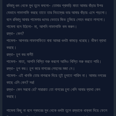
রবিবাবু গুদ থেকে মুখ তুলে বললো- তোমার শ্বাশুড়ি মাতা আমার বাঁড়ার উপর
যেভাবে লাফালাফি করছে তাতে তার নিতম্বের ভার আমার বাঁড়ায় এসে পড়লো।
বলে রবিবাবু আবার পামেলার গুদের ভেতরে জিভ ঢুকিয়ে লেহন করতে লাগলো।
পামেলা বলে উঠলো- মা, আপনি লাফালাফি কম করুন।
রম্ভা- কেন?
পামেলা- আপনার লাফালাফিতে বাবা আমরা গুদটা কামড়ে ধরেছে। ভীষণ ব্যাথা
করছে।
রম্ভা- চুপ কর মাগী!
পামেলা- মাতা, আপনি খিস্তি শুরু করলো আমিও খিস্তি শুরু করতে পারি।
রম্ভা- চুপ কর। চুপ করে নাগরের লেহনের মজা নে।
পামেলা- এই খানকি তোর নাগরকে দিয়ে তুই চুদাতে পারিস না। আমার নগরের
কাছে এলি কেন? সর!
রম্ভা- কেন সরবো রে? সারারাত তো নাগরের চুদা খেলি আবার ব্যাথা কেন
করছে।
পামেলা কিছু না বলে শ্বশুরের মুখ থেকে গুদটা তুলে রম্ভাকে ধাক্কা দিয়ে ফেলে