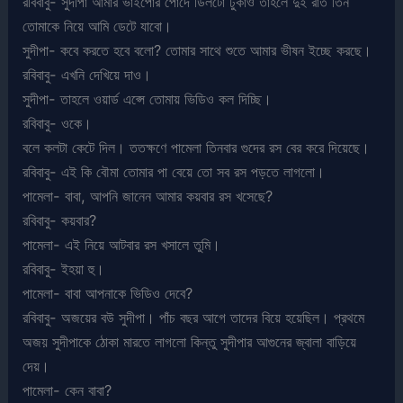
রবিবাবু- সুদীপা আমার ভাইপোর পোঁদে ডিলটো ঢুকাও তাহলে দুই রাত তিন
তোমাকে নিয়ে আমি ডেটে যাবো।
সুদীপা- কবে করতে হবে বলো? তোমার সাথে শুতে আমার ভীষন ইচ্ছে করছে।
রবিবাবু- এখনি দেখিয়ে দাও।
সুদীপা- তাহলে ওয়ার্ড এপ্সে তোমায় ভিডিও কল দিচ্ছি।
রবিবাবু- ওকে।
বলে কলটা কেটে দিল। ততক্ষণে পামেলা তিনবার গুদের রস বের করে দিয়েছে।
রবিবাবু- এই কি বৌমা তোমার পা বেয়ে তো সব রস পড়তে লাগলো।
পামেলা- বাবা, আপনি জানেন আমার কয়বার রস খসেছে?
রবিবাবু- কয়বার?
পামেলা- এই নিয়ে আটবার রস খসালে তুমি।
রবিবাবু- ইহয়া হু।
পামেলা- বাবা আপনাকে ভিডিও দেবে?
রবিবাবু- অজয়ের বউ সুদীপা। পাঁচ বছর আগে তাদের বিয়ে হয়েছিল। প্রথমে
অজয় সুদীপাকে ঠোকা মারতে লাগলো কিন্তু সুদীপার আগুনের জ্বালা বাড়িয়ে
দেয়।
পামেলা- কেন বাবা?