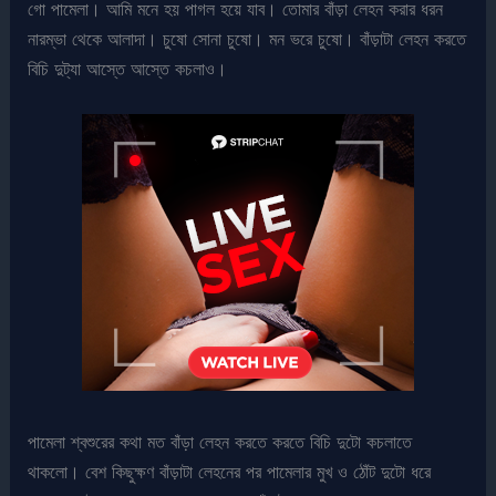
গো পামেলা। আমি মনে হয় পাগল হয়ে যাব। তোমার বাঁড়া লেহন করার ধরন
নারম্ভা থেকে আলাদা। চুষো সোনা চুষো। মন ভরে চুষো। বাঁড়াটা লেহন করতে
বিচি দুট্যা আস্তে আস্তে কচলাও।
পামেলা শ্বশুরের কথা মত বাঁড়া লেহন করতে করতে বিচি দুটো কচলাতে
থাকলো। বেশ কিছুক্ষণ বাঁড়াটা লেহনের পর পামেলার মুখ ও ঠোঁট দুটো ধরে