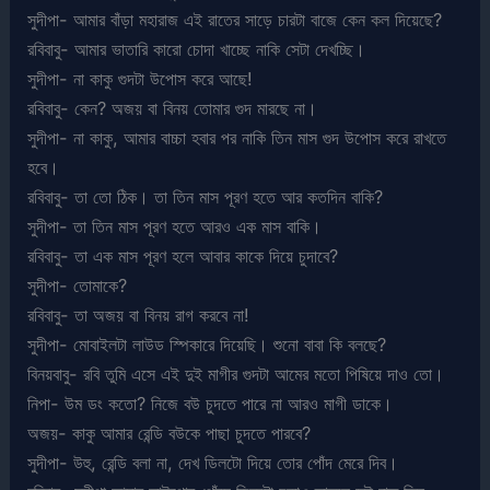
সুদীপা- আমার বাঁড়া মহারাজ এই রাতের সাড়ে চারটা বাজে কেন কল দিয়েছে?
রবিবাবু- আমার ভাতারি কারো চোদা খাচ্ছে নাকি সেটা দেখচ্ছি।
সুদীপা- না কাকু গুদটা উপোস করে আছে!
রবিবাবু- কেন? অজয় বা বিনয় তোমার গুদ মারছে না।
সুদীপা- না কাকু, আমার বাচ্চা হবার পর নাকি তিন মাস গুদ উপোস করে রাখতে
হবে।
রবিবাবু- তা তো ঠিক। তা তিন মাস পূরণ হতে আর কতদিন বাকি?
সুদীপা- তা তিন মাস পূরণ হতে আরও এক মাস বাকি।
রবিবাবু- তা এক মাস পূরণ হলে আবার কাকে দিয়ে চুদাবে?
সুদীপা- তোমাকে?
রবিবাবু- তা অজয় বা বিনয় রাগ করবে না!
সুদীপা- মোবাইলটা লাউড স্পিকারে দিয়েছি। শুনো বাবা কি বলছে?
বিনয়বাবু- রবি তুমি এসে এই দুই মাগীর গুদটা আমের মতো পিষিয়ে দাও তো।
নিপা- উম ডং কতো? নিজে বউ চুদতে পারে না আরও মাগী ডাকে।
অজয়- কাকু আমার রেন্ডি বউকে পাছা চুদতে পারবে?
সুদীপা- উহু, রেন্ডি বলা না, দেখ ডিলটো দিয়ে তোর পোঁদ মেরে দিব।