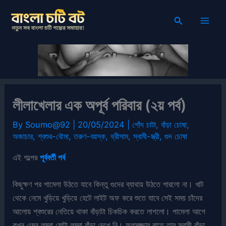
Skip
Search
to
content
লীলাখেলার এক অপূর্ব পরিবার (২য় পর্ব)
By
Soumo@92
|
20/05/2024
|
পোঁদ চাটা
,
বাঁড়া চোষা
,
অজাচার
,
শ্বশুর-বৌমা
,
তরুণ-বয়স্ক
,
থ্রীসাম
,
স্বামী-স্ত্রী
,
গুদ চোষা
এই গল্পের
পূর্ববর্তী পর্ব
কিছুক্ষণ পর পামেলা উঠতে যাবে কিন্তু গুদের ব্যাথায় উঠতে পারলো না। খাট
থেকে নেমে খুড়িয়ে খুড়িয়ে হেটে লাইট অফ করে শুতে যাবে সেই সময় চাঁদের
আলোয় শ্বশুরের নেতিয়ে থাকা বাঁড়াটা চিকচিক করতে লাগলো। পামেলা আগে
কখন এমন লম্বা মোটা লম্বা বাঁড়া দেখে নি। ফুলসজ্জার রাতে তার স্বামী বাঁড়া