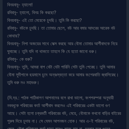
বিনয়বাবু- হ্যালো!
রবিবাবু- হ্যালো, বিনয় কি করছো?
বিনয়বাবু- এই তো মেয়েকে চুদছি। তুমি কি করছো?
রবিবাবু- বউকে চুদছি। তা তোমার ছেলে, বউ আর বমার আদরের আরেক বউ
কোথায়?
বিনয়বাবু- নিপা অজয়ের সাথে সেক্স করছে আর বৌমা তোমার আর্শীবাদকে নিয়ে
ঘুমাচ্ছে। তুমি যদি না থাকতে তাহলে কি যে হতো জানো গুরু।
রবিবাবু- কে গুরু?
বিনয়বাবু- তুমি, আমরা বাপ বেটা যেটা পারিনি সেটা তুমি পেরেছ। তুমি আমার
বৌমা সুদীপাকে ছয়মাসে চুদে অন্বঃস্বত্তা করে আমার বংশেরবাতি জ্বালিয়েছ।
তুমি গুরু নও মহাগুরু।
(বি.দ্র.: পাঠক পাঠিকাগণ আপনাদের বলে রাখা ভালো, বংশপরম্পরা অনুযায়ী
নববধূকে পরিবারের কর্তা আর্শীবাদ করলেও এই পরিবারের একটা ভালো গুণ
আছে। সেটা হলো চক্রবর্তী পরিবারের বউ, মেয়ে, বৌমাকে কখনো বাড়ির বাইরের
পুরুষ দিয়ে চুদায় না। সে যেমন আপনজন হোক। আর এ-ই পরিবারের বউ,
মেয়ে, বৌমা পরিবারের কর্তা ছাড়া কারও কাছে যায় না, দরকার হলে গুদের