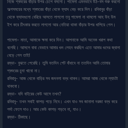
নিজে শ্বশুরের বাঁড়ার উপর চেপে বসলো। পামেলা এমনভাবে উঠ-বস শুরু করলো
অল্পসময়ের মধ্যে শ্বশুরের বাঁড়া থেকে ফ্যাদ বেড় করে দিল। রবিবাবুর বাঁড়া
থেকে ফ্যাদগুলো বেরিয়ে আসতে লাগলো তবু পামেলা না থামলো আহ উহ উম
ইশ করে চীৎকার করতে লাগলো আর নেতিয়া থাকা বাঁড়ার উপর ধাপিয়ে গেল।
পামেলা- মাতা, আমাকে ক্ষমা করে দিন। আপনাকে আমি অনেক খরাপ কথা
বলেছি। আসলে বাবা যেভাবে আমার গুদ লেহন করছিল এতে আমার গুদের জ্বালা
বেড়ে গেল তাই!
রম্ভা- বুঝতে পেরেছি। তুমি যতদিন পেট বাঁধাবে না ততদিন আমি তোমার
শ্বশুরের চুদা খাবো না।
রবিবাবু- আজ থেকে বাড়ির সব জদনলা বন্ধ থাকব। আমরা আজ থেকে ল্যাংটা
থাকবো।
রম্ভা- যদি বাইরের কেউ আসে তখন?
রবিবাবু- তখন সবাই কাপড় পড়ে নিবে। এখন যাও সব জানালা দরজা বন্ধ করে
পর্দা ফেলে দাও। আর কেউ কাপড় পড়বে না, যাও।
রম্ভা- ঠিকাছে।