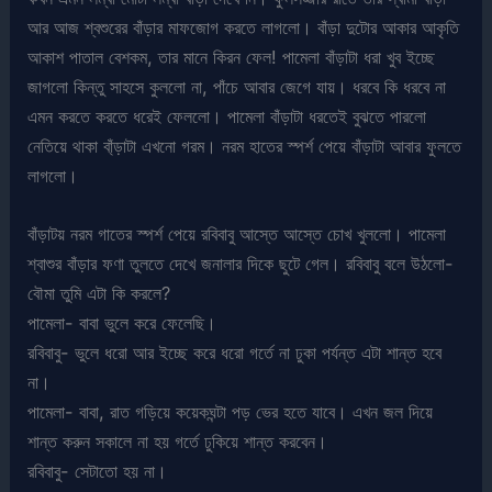
আর আজ শ্বশুরের বাঁড়ার মাফজোগ করতে লাগলো। বাঁড়া দুটোর আকার আকৃতি
আকাশ পাতাল বেশকম, তার মানে কিরন ফেল! পামেলা বাঁড়াটা ধরা খুব ইচ্ছে
জাগলো কিন্তু সাহসে কুললো না, পাঁচে আবার জেগে যায়। ধরবে কি ধরবে না
এমন করতে করতে ধরেই ফেললো। পামেলা বাঁড়াটা ধরতেই বুঝতে পারলো
নেতিয়ে থাকা বা্ঁড়াটা এখনো গরম। নরম হাতের স্পর্শ পেয়ে বাঁড়াটা আবার ফুলতে
লাগলো।
বাঁড়াটয় নরম গাতের স্পর্শ পেয়ে রবিবাবু আস্তে আস্তে চোখ খুললো। পামেলা
শ্বাশুর বাঁড়ার ফণা তুলতে দেখে জনালার দিকে ছুটে গেল। রবিবাবু বলে উঠলো-
বৌমা তুমি এটা কি করলে?
পামেলা- বাবা ভুলে করে ফেলেছি।
রবিবাবু- ভুলে ধরো আর ইচ্ছে করে ধরো গর্তে না ঢুকা পর্যন্ত এটা শান্ত হবে
না।
পামেলা- বাবা, রাত গড়িয়ে কয়েকঘন্টা পড় ভের হতে যাবে। এখন জল দিয়ে
শান্ত করুন সকালে না হয় গর্তে ঢুকিয়ে শান্ত করবেন।
রবিবাবু- সেটাতো হয় না।