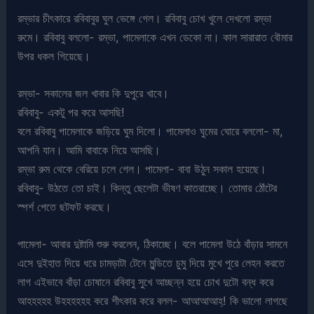
রম্ভার চীৎকারে রবিবাবুর ঘুল ভেঙ্গে গেল। রবিবাবু চোখ খুলে দেখলো রম্ভা
রুমে। রবিবাবু বললো- রম্ভা, পামেলাকে এখন ডেকো না। কাল সারারাত বৌমার
উপর ধকল গিয়েছে।
রম্ভা- সকালের জল খাবার কি দুপুরে খাবে।
রবিবাবু- একটু পর করে আসছি!
বলে রবিবাবু পামেলাকে জড়িয়ে ঘুম দিলো। পামেলাও ঘুমের ঘোরে বললো- মা,
আপনি যান। আমি বাবাকে নিয়ে আসছি।
রম্ভা রুম থেকে বেরিয়ে চলে গেল। পামেলা- বাবা উঠুন সকাল হয়েছে।
রবিবাবু- উঠতে তো চাই। কিন্তু ছেলেটা ভীষণ কাতরাচ্ছে। তোমার ঠোঁটের
স্পর্শ পেতে ছটফট করছে।
পামেলা- আবার দুষ্টামি শুরু করলেন, ঠিকাচ্ছে। বলে পামেলা উঠে বাঁড়ার সামনে
এসে দুইহাত দিয়ে ধরে চামড়াটা টেনে মুন্ডিতে চুমু দিয়ে মুখে পুরে লেহন করতে
লাগ এইভাবে বাঁড়া চোষানে রবিবাবু সুখে আচ্ছন্ন হয়ে চোখ দুটো বন্ধ করে
আহহহহহ উহহহহহহ করে শীৎকার করে বলল- আআআআহ্! কি ভালো লাগছে