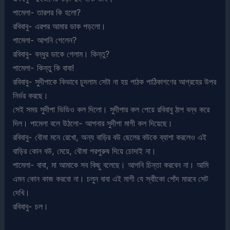
পামেলা- তারপর কি হলো?
রবিবাবু- এরপর আমার ডাক পড়লো।
পামেলা- আপনি গেলেন?
রবিবাবু- বন্ধুর ডাকে গেলাম। কিন্তু?
পামেলা- কিন্তু কি বাবা!
রবিবাবু- সুদীপাকে কিভাবে চুদলাম সেটা না হয় পাঠক পাঠিকাগণের আগ্রহের উপর
নির্ভর করছে।
সেই সময় সুদীপা ভিডিও কল দিলো। সুদীপার কল পেয়ে রবিবাবু ঠাপ বন্ধ করে
দিল। পামেলা বলে উঠলো- আপনার সুদীপা মাগী কল দিয়েছে।
রবিবাবু- বৌমা মনে রেখো, অন্য বাড়ির বউ ছেলের বউকে ব্যাশা করলেও এই
বাড়ির কোন বউ, মেয়ে, বৌমা পরপুরুষ দিয়ে চোদাই না।
পামেলা- বাবা, মা আমাকে সব কিছু বলেছে। আপনি চিন্তা করবেন না। আমি
এমন কোন কাজ করবো না। চলুন বাবা এই মাগী যে স্বাীকো পোঁদ মারবে সেট
দেখি।
রবিবাবু- চল।