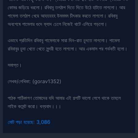
কোমর জড়িয়ে ধরলো। রবিবাবু তলঠাপ দিতে দিতে উঠে হাটতে লাগলো। আর
পামেলা তলঠাপ খেয়ে আহহহহহ উমমমম চীৎকার করতে লাগলো। রবিবাবু
অবশেষে পামেলার গুদে ফ্যাদ ঢেলে নিজেই খাটে এলিয়ে পড়লো।
এভাবে প্রতিদিন রবিবাবু পামেলাকে সারা দিন-রাত চুদতে লাগলো। পামেলা
রবিবাবুর চুদা খেতে খেতে সুন্দরী হতে লাগলো। আর একমাস পর গর্ভবতী হলো।
সমাপ্ত।
লেখক/লেখিকা: (gorav1352)
পাঠক পাঠিকাগণ তোমাদের যদি আমার এই গল্পটি ভালো লেগে থাকে তাহলে
লাইক কমেন্ট করো।
ধন্যবাদ।।।
মোট পড়া হয়েছে:
3,086