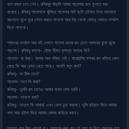
বলে রম্ভা চলে গেল। রবিবাবুর বাঁড়াটা আবার পামেলার গুদে ফুলতে শুরু
করেছে। রবিবাবু পামেলাকে ঝুঁকিয়ে পামেলার মাই দুটো দুইহাত দিয়ে কচলাতে
কচলাতে মুখে পুরে লেহন করতে লাগলো আর নিচ থেকে জোড়ে জোড়ে তলঠাপ
দিতে লাগলো।
শ্বশুরের তলঠাপ আর মই লেহনে পামেলা গুদের রস ঢেলে শ্বশুরের বুকে ঝুকে
পড়লো। রবিবাবু বললো- বৌমা ভীষণ ক্লান্ত লাগছে কি?
পামেলা- হা বাবা। আমার আর শক্তি নেই। বারোঘন্টায় দশবার রস খসিয়ে কোন
মেয়ে কি আর চোদা খেতে পারে। আপনি বলুন বাবা?
রবিবাবু- তা ঠিক তবে?
পামেলা- তবে কি বাবা?
রবিবাবু- তুনমি রস ঢালেও আমার ফ্যাদ ঢালা হয়নি।
পামেলা- তাহলে বাবা?
রবিবাবু- তাহলে কি আবার! এখন কোল চুদা করবো। তুমি দুইহাত দিয়ে আমার
গলা আর দুইপা দিয়ে আমার কোমর জড়িয়ে ধরবে।
পামেলা আর কিছু বললো না। শ্বশুরের কথা মত দুই হাত পা দিয়ে শ্বশুরের গলা