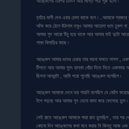
আঙ্কেলের এরপর চোদন আর খিস্তি পাঠ শূরু হলো ৷
হ্যাঁরে মাগী দেখ এবার চোদা কাকে বলে ৷ ..আমাকে স্বজর
আঁক করে ঠেলে ঊঠলাম তবুও আমার আচোদা গুদে ঢুকল না 
আমার গূদ আরো উঁচু হয়ে থাকে আর আমার মাই দুটো আরো 
পাকা খিলাড়ির কাছে ৷
আঙ্কেল আমার গুদের চেরায় তার ময়না ঘসতে লাগল , একসম
টিপতে আর আমার গূদে হাল্কা খোঁচা দিতে দিতে একসময় আম
ছিলনা আধঘন্টা , আমি পরো শূনেছি আঙ্কেল বলেছিল ৷
আঙ্কেল আমাকে দেখে ভয় পায়নি বলেছিল যে বেহুঁস করেছে
টপে পড়ছে আর আমার গূদ যেনো কাদা করে ফেলেছে চূদে ৷
সেই রাতে আঙ্কেল আমাকে সারা রাত চুদেছিল , তার পর থ
কোনো দিন আঙ্কেলের কথা মনে করায় নি কিন্তূ আজ এক 