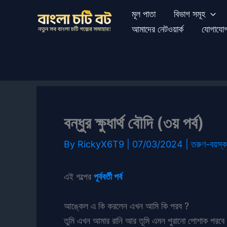
Skip
মূল পাতা
বিভাগ সমূহ
to
আমাদের নেটওয়ার্ক
যোগাযো
content
বন্ধুর ক্ষুধার্থ বৌদি (৩য় পর্ব)
By
RickyX6T9
|
07/03/2024
|
তরুণ-বয়স্ক
এই গল্পের
পূর্ববর্তী পর্ব
আঙ্কেল এ কি করলেন এখন আমি কি পরব ?
তুমি এখন আমার রানি আর তূমি এমন পুরানো পোশাক পরবে ,