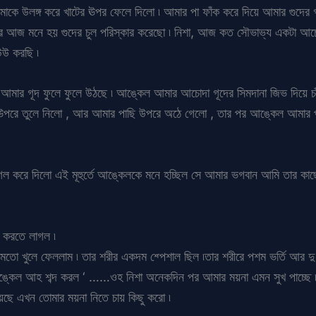
উলঙ্গ করে খাটের ঊপর ফেলে দিলো ৷ আমার পা ফাঁক করে দিয়ে আমার গুদের গন্
র আজ মনে হয় গুদের চুল পরিস্কার করেছো ৷ নিশা, আজ কত সৌভাভ্য একটা আচোদা
 করছি ৷
মার গূদ ফুলে ফুলে উঠছে ৷ আঙ্কেল আমার আচোদা গূদের সিমদানা জিভ দিয়ে চাঁ
রে তুলে নিলো , আর আমার পাছি উপরে অঠে গেলো , তার পর আঙ্কেল আমার পাছা
গল করে দিলো এই মূহুর্তে আঙ্কেলকে মনে হচ্ছিল সে আমার ভগবান আমি তার কাছ
শ করতে লাগল ৷
 খুলে ফেললাম ৷ তার শরীর একদম শ্পেশাল ছিল ৷তার শরীরে পশম ভর্তি আর দু প
ঙ্কেল আহ শব্দ করল ‘ ……ওহ নিশা অনেকদিন পর আমার ময়না এমন সুখ পাচ্ছে 
ছে এখন তোমার ময়না নিতে চায় কিছু করো ৷