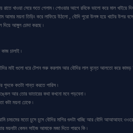
সময় রাতে খাওয়া সেরে শুতে গেলাম ৷ শোওয়ার আগে রবিকে ভালো করে মাল খাইয়ে দি
খলাম আমার ময়না তিড়িং করে লাফিয়ে উঠলো , বৌদি পুরো উলঙ্গ হয়ে খাটের উপর ব
দিয়ে আঙ্গুল চোদা করছে ৷
কাজ চালাই ৷
দির মাই গুলো ধরে টেপন শুরু করলাম আর বৌদির লাল বৃন্তে আলতো করে কামড় দ
 গূদকে কতটা শান্ত করতে পারিস ৷
আঙ্কেল আর তোর ভাতারের কথা কখনো মনে পড়বেনা ৷
ো কটা ময়না ঢোকে ৷
 আমি চমচমের মতো চুসে চুসে বৌদির মাগির গুদটা খাচ্ছি আর বৌদি আআআহহ ওওরে
 তোর ময়নাটা কেমন সাইজ আমাকে মজা দিতে পারবে কি ৷