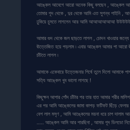
আঙ্কেল আবেগে আরো অনেক কিছু বলছেন , আঙ্কেল আমাকে 
তোমার গূদ থেকে , দুর থেকে আমি এত সুগন্ধ পাইনি , আ
ঢুকিয়ে চুসতে লাগলেন আর আমি আআআআআআ উউউউউউ
আমার গুদ থেকে জল ছাড়তে লাগল , চোদন খাওয়ার জন্যে আ
ঊত্তেজিত হয়ে পড়লাম ৷ এবার আঙ্কেল আমার পা আরো ঊপ
চাঁটতে লাগল ৷
আমাকে একেবারে উত্তেজনার শির্ষে তুলে দিলো আমাকে পা
সত্যি আঙ্কেল খুব ভালো লাগছে !
কিছুক্ষন আপার পোঁদ চাঁটার পর তার হাত আমার শরীর মালি
এর পর আমি আঙ্কেলের জামা কাপড় ফটিফট ছিঁড়ে ফেলার মতো
বেশ লাল মসৃণ , আমি আঙ্কেলের ময়না ধরে চাপ দালাম আ
….. আঙ্কেল আমি আর পারছিনা , আমার গূদ ডিলডো নিয়ে