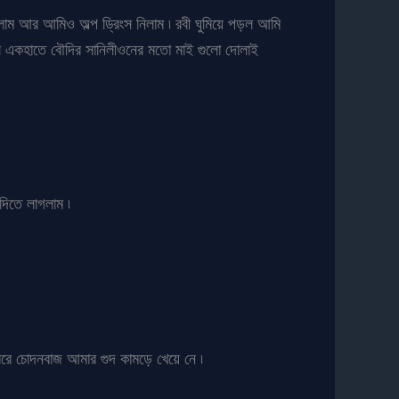
লাম আর আমিও অল্প ড্রিংস নিলাম ৷ রবী ঘুমিয়ে পড়ল আমি
সে একহাতে বৌদির সানিলীওনের মতো মাই গুলো দোলাই
িতে লাগলাম ৷
রে চোদনবাজ আমার গুদ কামড়ে খেয়ে নে ৷