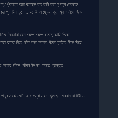
ধ শূঁকছেন আর বলছেন বাহ রানি কত সুগন্ধ বেরুচ্ছে
 গূদ বিনা চুলে .. বলেই আঙ্কেল গূদে মূখ গলিয়ে জিভ
টছে সিমদানা যেন কেঁপে কেঁপে ঊঠছে আমি ভিষন
 দুহাত দিয়ে ফাঁক করে আমার পঁদের ফুটোয় জিভ দিয়ে
ে আমার জীবন যৌবন উৎসর্গ করতে প্রস্তুত ৷
ায়ূর মাঝে মোটা আর লম্বা ময়না ঝূলছে ৷ ময়নার মাথাটা ও
৷