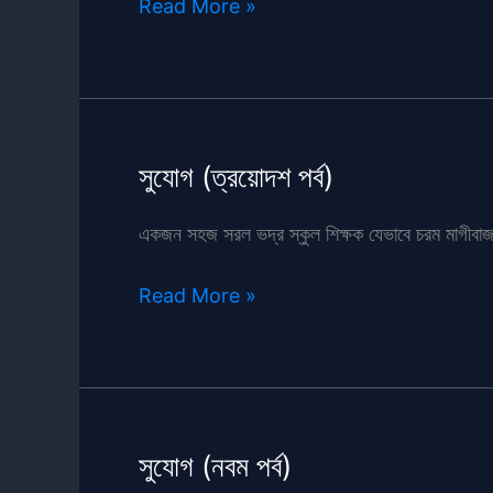
আমার
Read More »
জীবন
–
১
(জামাইয়ের
সাথে
সুযোগ (ত্রয়োদশ পর্ব)
বাসর
রাত)
একজন সহজ সরল ভদ্র স্কুল শিক্ষক যেভাবে চরম মাগীবাজ 
সুযোগ
Read More »
(ত্রয়োদশ
পর্ব)
সুযোগ (নবম পর্ব)