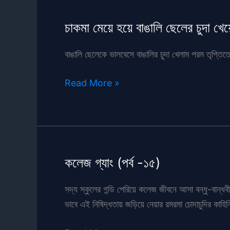
চাকমা মেয়ে হয়ে বাঙালি ছেলের চুদা খ
বাঙালি ছেলেকে ভালবেসে বাঙালির চুদা খেলাম পরম তৃপ্তিতে
চাকমা
Read More »
মেয়ে
হয়ে
বাঙালি
ছেলের
চুদা
কলেজ গ্যাং (পর্ব -১৫)
খেয়ে
আমি
সদ্য স্কুলের গন্ডি পেরিয়ে কলেজ জীবনে আসা বন্ধু-বান
পাগল
ভাবে এই নিষিদ্ধতায় জড়িয়ে নেয়ার রমরমা চোদাচুদির কাহি
হলাম