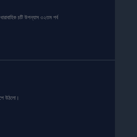
ারাবাহিক চটি উপন্যাস ৩২তম পর্ব
কেঁপে উঠলো।