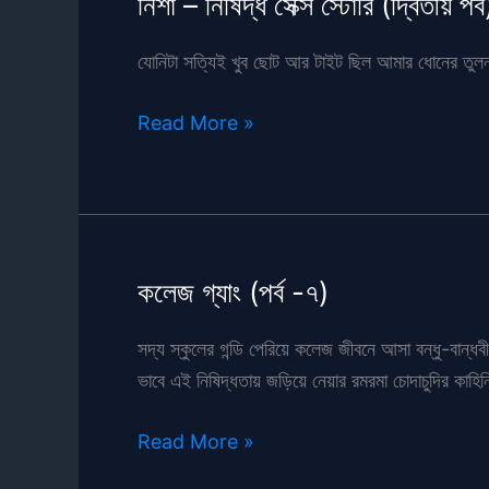
নিশা – নিষিদ্ধ সেক্স স্টোরি (দ্বিতীয় পর্ব
যোনিটা সত্যিই খুব ছোট আর টাইট ছিল আমার ধোনের তুল
নিশা
Read More »
–
নিষিদ্ধ
সেক্স
স্টোরি
(দ্বিতীয়
কলেজ গ্যাং (পর্ব -৭)
পর্ব)
সদ্য স্কুলের গন্ডি পেরিয়ে কলেজ জীবনে আসা বন্ধু-বান
ভাবে এই নিষিদ্ধতায় জড়িয়ে নেয়ার রমরমা চোদাচুদির কাহি
কলেজ
Read More »
গ্যাং