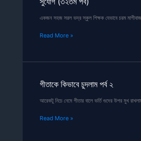
সুযোগ (৩২তম পর্ব)
একজন সহজ সরল ভদ্র স্কুল শিক্ষক যেভাবে চরম মাগীবাজ 
সুযোগ
Read More »
(৩২তম
পর্ব)
গীতাকে কিভাবে চুদলাম পর্ব ২
আরেকটু নিচে নেমে গীতার বালে ভর্তি গুদের উপর মুখ রাখল
গীতাকে
Read More »
কিভাবে
চুদলাম