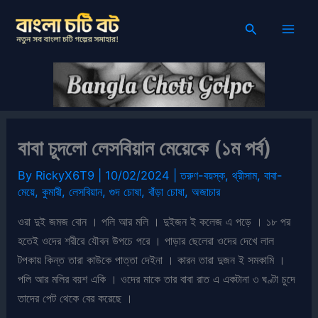
Skip
Search
to
content
বাবা চুদলো লেসবিয়ান মেয়েকে (১ম পর্ব)
By
RickyX6T9
|
10/02/2024
|
তরুণ-বয়স্ক
,
থ্রীসাম
,
বাবা-
মেয়ে
,
কুমারী
,
লেসবিয়ান
,
গুদ চোষা
,
বাঁড়া চোষা
,
অজাচার
ওরা দুই জমজ বোন । পলি আর মলি । দুইজন ই কলেজ এ পড়ে । ১৮ পর
হতেই ওদের শরীরে যৌবন উপচে পরে । পাড়ার ছেলেরা ওদের দেখে লাল
টপকায় কিন্ত তারা কাউকে পাত্তা দেইনা । কারন তারা দুজন ই সমকামি ।
পলি আর মলির বয়শ একি । ওদের মাকে তার বাবা রাত এ একটানা ৩ ঘণ্টা চুদে
তাদের পেট থেকে বের করেছে ।