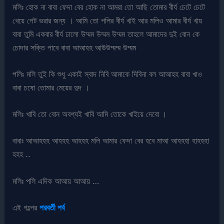
মলিঃ হোক না বাবা ফেদা বের হোক না আমরা তো আছি তোমার বীর্য চেটে চেটে
খেয়ে পেট ভরার জন্য । আমি তো পলির বীর্য খাই আর মলিও আমার বীর্য খায়
বাবা তুমি একবার বীর্য ঢালো উম্মম উম্মম উম্মম তাহলে আমাদের দুই বোন কে
চোদার সক্তি পাবে বাবা আআহহ আউউম্মম্ম উম্মম
পলিঃ মলি তুই কি শুধু একাই স্বাদ নিবি আমাকে দিবিনা বল আআহহ বাবা খাও
বাবা চষো তোমার মেয়ের দুদ ।
মলিঃ খাবি তো বোন অবশ্যই খাবি আমি তোকে খাইয়ে দেবো ।
বাবাঃ আআহহহ আহহহ আহহহ মলি আমার ফেদা বের হবে মাআ আহহহা হাহহহা
হহহ ..
মলিঃ পলি এদিক আআয় আআয় …
এই গল্পের
পরবর্তী পর্ব