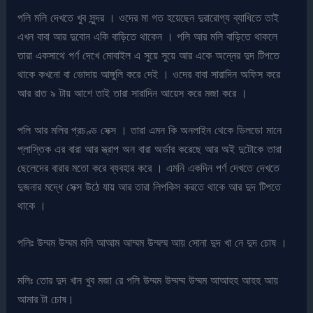
পলি মলি দেখতে খুব সুন্দর । ওদের মা গত হয়েছেন দুরারোগ্য ব্যাধিতে তাই
এখন বাবা আর দুবোন একি বাড়িতে থাকেন । পলি আর মলি বাড়িতে থাকলে
তারা একসাথে পর্ণ দেখে মোবাইল এ সুয়ে সুয়ে আর একে অন্নের দুদ টিপতে
থাকে কখনো বা ভোদায় আঙ্গুলি করে দেই । ওদের বাবা সারাদিন অফিস করে
আর রাত ৯ টায় আশে তাই তারা সারাদিন আয়েস করে মজা করে ।
পলি আর মলির প্রচণ্ড সেক্স । তারা এমন কি অনলাইন থেকে ডিলডো মানে
প্লাস্তিক এর বারা আর স্ত্রাপ অন বারা অর্ডার করেছে আর অই দুটোকে তারা
ছেলেদের বারার মতো করে ব্যবহার করে । এমনি একদিন পর্ণ দেখতে দেখতে
দুজনার মদ্ধে সেক্স উঠে যায় আর তারা লিপকিস করতে থাকে আর দুদ টিপতে
থাকে ।
পলিঃ উম্মম উম্মম মলি আআম আম্মম উম্মম্ম আয় সোনা দুদ খা নে দুদ চোষ ।
মলিঃ তোর দুদ খান খুব মজা রে পলি উম্মম উম্মম্ম উম্মম আআহহ আহহ আয়
আমার টা চোষ।