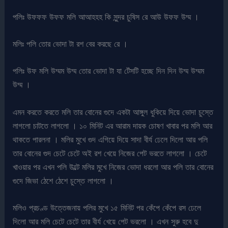
পলিঃ উফফফ উফফ মলি আআহহহ কি সুন্দর চুষিস রে আউ উফফ উম্ম ।
মলিঃ পলি তোর ভোদা টা রশ বের করছে রে ।
পলিঃ উফ মলি উম্মম উম্ম তোর ভোদা টা যা টেঁসটি হচ্ছে দিন দিন উম্ম উম্মম
উম্ম ।
এমন করতে করতে মলি তার বোনের গুদে একটা আঙ্গুল ধুকিয়ে দিয়ে ভোদা চুস্তে
লাগলো চাটতে লাগলো । ১০ মিনিট এর আরাম দায়ক চোষণ খাবার পর মলি আর
থাকতে পারলনা । মলির মুখে গুদ এগিয়ে দিয়ে সাদা বীর্য ঢেলে দিলো আর পলি
তার বোনের গুদ চেটে চেটে অই রশ খেয়ে নিজের পেট ভরতে লাগলো । চেটে
খাওয়ার পর এখন পলি উল্টে মলির মুখে নিজের ভোদা ধরলো আর পলি তার বোনের
গুদে জিভা ঠেশে ঠেশে চুস্তে লাগলো ।
মলিও প্রচণ্ড উত্তেজনায় পলির মুখে ১৫ মিনিট পর কেঁপে কেঁপে রস ঢেলে
দিলো আর মলি চেটে চেটে তার বীর্য খেয়ে পেট ভরলো । এখন সুরু হবে দু