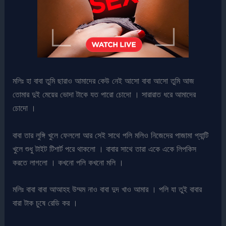
মলিঃ হা বাবা তুমি ছারাও আমাদের কেউ নেই আসো বাবা আসো তুমি আজ
তোমার দুই মেয়ের ভোদা টাকে যত পারো চোদো । সারারাত ধরে আমাদের
চোদো ।
বাবা তার লুঙ্গি খুলে ফেললো আর সেই সাথে পলি মলিও নিজেদের পাজামা প্যান্টি
খুলে শুধু টাইট টিশার্ট পরে থাকলো । বাবার সাথে তারা একে একে লিপকিস
করতে লাগলো । কখনো পলি কখনো মলি ।
মলিঃ বাবা বাবা আআহহ উম্মম নাও বাবা দুদ খাও আমার । পলি যা তুই বাবার
বারা টাক চুষে রেডি কর ।