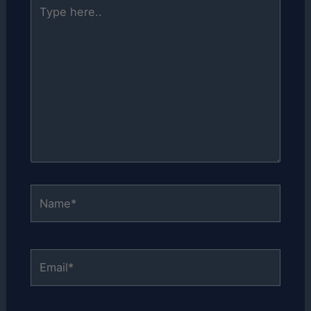
Type
here..
Name*
Email*