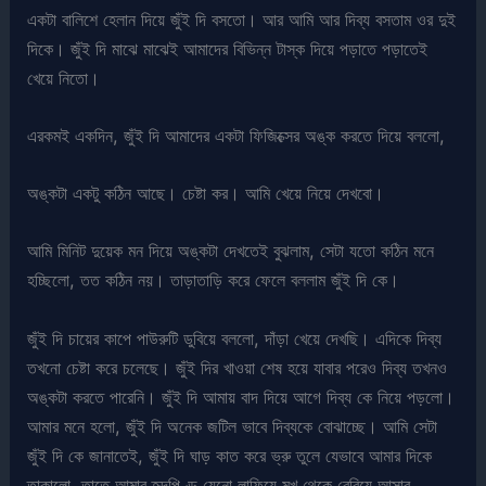
একটা বালিশে হেলান দিয়ে জুঁই দি বসতো। আর আমি আর দিব্য বসতাম ওর দুই
দিকে। জুঁই দি মাঝে মাঝেই আমাদের বিভিন্ন টাস্ক দিয়ে পড়াতে পড়াতেই
খেয়ে নিতো।
এরকমই একদিন, জুঁই দি আমাদের একটা ফিজিক্সের অঙ্ক করতে দিয়ে বললো,
অঙ্কটা একটু কঠিন আছে। চেষ্টা কর। আমি খেয়ে নিয়ে দেখবো।
আমি মিনিট দুয়েক মন দিয়ে অঙ্কটা দেখতেই বুঝলাম, সেটা যতো কঠিন মনে
হচ্ছিলো, তত কঠিন নয়। তাড়াতাড়ি করে ফেলে বললাম জুঁই দি কে।
জুঁই দি চায়ের কাপে পাউরুটি ডুবিয়ে বললো, দাঁড়া খেয়ে দেখছি। এদিকে দিব্য
তখনো চেষ্টা করে চলেছে। জুঁই দির খাওয়া শেষ হয়ে যাবার পরেও দিব্য তখনও
অঙ্কটা করতে পারেনি। জুঁই দি আমায় বাদ দিয়ে আগে দিব্য কে নিয়ে পড়লো।
আমার মনে হলো, জুঁই দি অনেক জটিল ভাবে দিব্যকে বোঝাচ্ছে। আমি সেটা
জুঁই দি কে জানাতেই, জুঁই দি ঘাড় কাত করে ভ্রু তুলে যেভাবে আমার দিকে
তাকালো, তাতে আমার হৃদপিণ্ড যেনো লাফিয়ে মুখ থেকে বেরিয়ে আসার