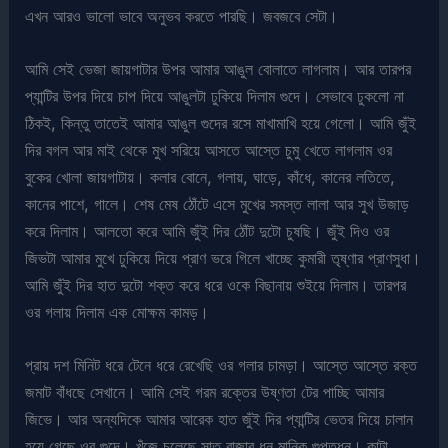
এখন আরও ভালো ভাবে অনুভব করতে পারছি। জবজবে সেটা।
আমি সেই ভেজা জায়গাটার উপর আমার আঙুল বোলাতে লাগলাম। আর তারপর
প্যান্টির উপর দিয়ে চাপ দিয়ে আঙুলটা ঢুকিয়ে দিলাম গুদে। সেভাবে ঢুকলো না
ঠিকই, কিন্তু তাতেই আমার আঙুল গুদের রসে মাখামাখি হয়ে গেলো। আমি জুঁই
দির বগল আর মাই থেকে মুখ সরিয়ে আসতে আস্তে চুমু খেতে লাগলাম ওর
বুকের খোলা জায়গাটায়। কলার বোনে, গলায়, ঘাড়ে, কাঁধে, কানের লতিতে,
কানের পাশে, গালে। শেষ মেষ ঠোঁটে এসে মুখের সমস্ত লালা আর সুখ উজাড়
করে দিলাম। আলতো করে আমি জুঁই দির ঠোঁট দুটো চুষছি। জুঁই দিও ওর
জিভটা আমার মুখে ঢুকিয়ে দিয়ে প্রাণ ভরে গিলে খাচ্ছে কুমারী তৃষ্ণার প্রাণসুধা।
আমি জুঁই দির হাত দুটো শক্ত করে ধরে ওকে বিছানায় শুইয়ে দিলাম। তারপর
ওর গলায় দিলাম এক মোক্ষম কামড়।
প্রায় দশ মিনিট ধরে টেনে ধরে রেখেছি ওর গলার চামড়া। আস্তে আস্তে রক্ত
জমাট বাঁধছে সেখানে। আমি সেই গরম রক্তের উষ্ণতা টের পাচ্ছি আমার
জিভে। আর অন্যদিকে আমার আরেক হাত জুঁই দির প্যান্টির ভেতর দিয়ে চালান
হয়ে গেছে ওর গুদে। খুঁজে চলেছে সাত রাজার ধন মানিক গুপ্তধন। কাটা