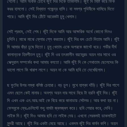
গেলো। আমি অবাক চোখে জুঁই দির দিকে তাকালাম। জুঁই দি মিষ্টি করে ফিক
করর হাসলো। সেই বিখ্যাত গজেন্দ্র হাসি। যা সমগ্র পৃথিবীকে থামিয়ে দিতে
পারে। আমি জুঁই দির ঠোঁটে আরেকটা চুমু খেলাম।
সেই প্রথম, সেই শেষ। জুঁই দিকে আমি আর আক্ষরিক অর্থে কোনো দিনও
চুদিনি। মাঝে মাঝে ফ্লোর প্লে করতাম। জুঁই দির গুদ চেটে দিতাম আমি। জুঁই
দি আমার বাঁড়া চুষে দিতো। চুমু খেতাম একে অপরকে জাপ্টে ধরে। গভীর দীর্ঘ
কালান্তক হিমশীতল চুমু। জুঁই দি ওর তৎকালীন বয়ফ্রেন্ড অয়ন দার সাথে ওর
সেক্সুয়াল সম্পর্কের কথা আমায় বলতো। আমি জুঁই দি কে শেখাতাম ছেলেদের কি
ভালো লাগে কি খারাপ লাগে। অয়ন দা কে আমি ছবি তে দেখেছিলাম।
ছ ফুটের উপর লম্বা বলিষ্ঠ চেহারা। বড় চুল। মুখে হাল্কা দাঁড়ি। জুঁই দির পাশে
এমন ছেলে কেই মানায়। অবশ্য অয়ন দার সাথে বিয়ে টা হয়নি জুঁই দির। জুঁই
দি এখন এক এন.আর.আই কে বিয়ে করে কানাডায় সেটলড। আর কথা হয় না।
ফেসবুকে ফ্রেণ্ডলিস্টে শুধু নামটা জ্বলজ্বল করে। ছবি শেয়ার করে, দেখি।
লাইক দি। জুঁই দিও আমার ছবি তে লাইক দেয়। এখনো সেরকমই ডাকসাইটে
সুন্দরী আছে। জুঁই দির একটা মেয়ে আছে। একদম জুঁই দির কার্বন কপি। অয়ন