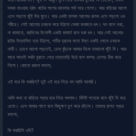
দমকা হাওয়ায় হঠাৎ খাটের পাশের জানলার পর্দা সরে গেলো। আর বাইরের আলো
এসে পড়লো জুঁই দির মুখে। আর একটা হালকা আলোর ঝলক এসে পড়লো ওর
শরীরে। সেই আলোয় চকচক করে উঠলো ভেজা জবজবে গুদ। ঘন বালে ভরা,
না কামানো, বহুদিনের উপোসী একটা কামার্ত রসে ভরা গুদ। আর সেই আলোর
ছটায় উদ্ভাসিত হয়ে উঠলো, গভীর হ্রদের মতো উষ্ণ একটা লোভে চকচক
নাভী। চোখে আলো পড়তেই, চোখ কুঁচকে আমার দিকে তাকালো জুঁই দি। আর
সাথে সাথেই সবটা বুঝতে পেরে তাড়াতাড়ি উঠে বসে কাপড় চোপড় ঠিক করে
নিলো। কোনো রকমে বললো,
এই ঘরে কি করছিস? তুই ওই ঘরে গিয়ে বস আমি আসছি।
আমি কথা না বাড়িয়ে পড়ার ঘরে গিয়ে বসলাম। মিনিট পনেরো বাদে জুঁই দি ঘরে
এলো। এসে আমার পাশে বসে কিছুক্ষণ চুপ করে রইলো। তারপর রাগত স্বরে
বললো,
কি করছিলি ওটা?