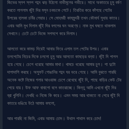
জিভের স্লপ স্লপ শব্দে ঝড় উঠলো নাভীমূলের গভীরে। সাথে অকাতরে চুমু বর্ষণ
করতে লাগলাম জুঁই দির মসৃন চকচকে পেটে। তিরতির করে কাঁপছে পেটের
উপরের হালকা চর্বির লেয়ার। সে মোহময়ী কামসুন্দরী তখন কৌমার্য সুধায় কাতর।
এবার আমি মুখ দিলাম জুঁই দির বগলের ঘন অরণ্যে। নাক মুখ ঘষতে থাকলাম
সেখানে। চেটে চেটে ভিজে সপসপে করে দিলাম।
আলতো করে কামড় দিয়েই আবার ফিরে এলাম তল পেটের উপর। এবার
তলপেটের নিচের দিকে চললো চুমু আর আলতো কামড়ের বন্যা। জুঁই দি পাগল
হয়ে গেছে। চেপে ধরেছে আমার মাথা। খামচে ধরেছে আমার চুল। পা দুটো
দাপাদাপি করছে। অস্ফুট গোঙানির শব্দে ঘর ভরে গেছে। আমি বুঝতে পারছি
অনেক কষ্টে নিজের গলার আওয়াজ চেপে রেখেছে জুঁই দি, পাছে বাড়ির কেউ টের
পেয়ে যায়। উফ আফ বাবাগো বলে কাতরাচ্ছে। কিন্তু আমি এখনো জুঁই দির
ব্রা খুলিনি। দেখছি ও নিজে কি করে। এমন সময় আর থাকতে না পেরে জুঁই দি
কাতরে গুঙিয়ে উঠে আমায় বললো,
আর পারছি না জিমি, এবার আমায় চোদ। উথাল পাথাল করে চোদ!