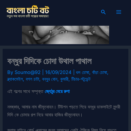
Skip
Search
to
content
বন্ধুর দিদিকে চোদা উথাল পাথাল
By
Soumo@92
|
16/09/2024
|
গুদ চোষা
,
বাঁড়া চোষা
,
ব্ল্যাকমেইল
,
বগল চাটা
,
বন্ধুর বোন
,
কুমারী
,
টিচার-স্টুডেন্ট
এই গল্পের সাথে সম্পৃক্ত
জ্যেঠুর মেয়ে রুপা
নমষ্কার, আমার নাম জীমূতবাহন। টিউশন পড়তে গিয়ে বন্ধুর ডাকসাইটে সুন্দরী
দিদি কে চোদার গল্প নিয়ে আবার হাজির জীমূতবাহন।
ক্লাস নাইনে বোর্ড এক্সামের জন্য আমাদের একটা ঐচ্ছিক বিষয় নিয়ে পড়তে