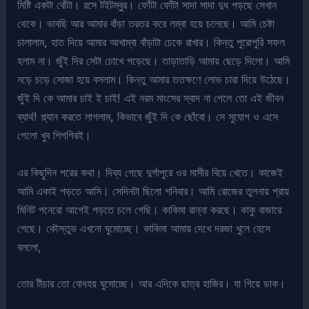
মিষ্টি একটা বোঁটা। রসে টইটম্বুর। ফোঁটা ফোঁটা সাদা সাদা দুধ পড়ছে সেখান
থেকে। ভাবছি আর আমার বাঁড়া তরতর করে লম্বা হয়ে চলেছে। আমি চেষ্টা
চালালাম, হাত দিয়ে আমার আখাম্বা বাঁড়াটা ঢেকে রাখার। কিন্তু পুরোপুরি সফল
হলাম না। জুঁই দির সেটা চোখে পড়েছে। তাড়াতাড়ি আমায় ছেড়ে দিলো। আমি
নড়ে চড়ে সোজা হয়ে বসলাম। কিন্তু আমার ততক্ষণে লোভ চারা দিয়ে উঠেছে।
জুঁই দি কে আমার চাই ই চাই! এই নরম মাংসের স্বাদ না পেলে তো এই জীবন
ব্যার্থ! প্ল্যান করতে লাগলাম, কিভাবে জুঁই দি কে ছোঁবো। সে সুযোগ ও এসে
গেলো খুব শিগগিরই।
এর কিছুদিন পরের কথা। দিব্য গেছে দুর্গাপুরে ওর মাসীর বিয়ে খেতে। কাজেই
আমি একাই পড়তে আসি। সেদিনটা ছিলো শনিবার। আমি রোজের তুলনায় প্রায়
মিনিট পনেরো আগেই পড়তে চলে গেছি। কাকিমা রান্না করছে। কাকু বাজারে
গেছে। কৌস্তুভ এখনো ঘুমোচ্ছে। কাকিমা আমায় দেখে দরজা খুলে হেসে
বললো,
তোর টীচার তো বোধহয় ঘুমোচ্ছে। আর এদিকে ছাত্র হাজির। যা গিয়ে ডাক।