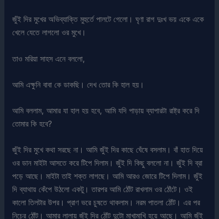
জুঁই দির মুখের অভিব্যাক্তি মুহুর্তে পালটে গেলো। ঘৃণা রাগ দুঃখ ভয় একে একে
খেলে যেতে লাগলো ওর মুখে।
তাও মরিয়া সাহস এনে বললো,
আমি এক্ষুনি বাবা কে ডাকছি। দেখ তোর কি হাল হয়।
আমি বললাম, আমার যা হাল হয় হবে, আমি যদি পাড়ায় ব্যাপারটা রাষ্ট্র করে দি
তোমার কি হবে?
জুঁই দির মুখে কথা সরছে না। আমি জুঁই দির কাছে ঘেঁষে বসলাম। বাঁ হাত দিয়ে
ওর ডান মাইটা আসতে করে টিপে দিলাম। জুঁই দি কিছু বললো না। জুঁই দি ব্রা
পড়ে আছে। মাইটা তাই শক্ত লাগছে। আমি আরও জোরে টিপে দিলাম। জুঁই
দি ব্যাথায় কেঁপে উঠলো একটু। তারপর আমি ঠোঁট রাখলাম ওর ঠোঁটে। ওই
কালো তিলটার উপর। প্রাণ ভরে চুষতে থাকলাম। নরম পাতলা ঠোঁট। এর পর
নিচের ঠোঁট। আমার লালায় জুঁই দির ঠোঁট দুটো মাখামাখি হয়ে আছে। আমি জুঁই