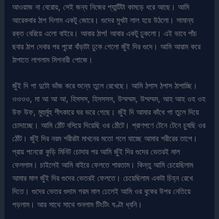
আওয়াজ না বেরোয়, সেই জন্য নিজের প্যান্টিটা কামড়ে ধরে আছে। আমি
আরেকবার ঠাপ দিলাম একটু জোরে। গুদের মুখটা লাল হয়ে উঠলো। সামান্য
রক্ত বেরিয়ে এলো বাইরে। আবার ঠাপ! আবার একটু ঢুকলো। এই ভাবে পাঁচ
ছবার ঠাপ দেবার পর পুরো বাঁড়াটা ঢুকে গেলো জুঁই দির গুদে। আমি আরাম করে
ঠাপাতে লাগলাম মিশনারী পোজে।
জুঁই দি পা দুটো ভাঁজ করে শুন্যে তুলে রেখেছে। আমি ঠপাস ঠপাস ঠাপাচ্ছি।
ওওওও, মা আ আ আ, হিসসস, হিসসসস, উম্মম্মম, উম্মম্মম, আহ আহ ওহ ওহ
উফ উফ, মুহুর্মুহু শীৎকারে ঘর ভরে গেছে। জুঁই দি আমার কাঁধে পা তুলে দিয়ে
চোদাচ্ছে। আমি ঠোঁট বসিয়ে দিয়েছি ওর ঠোঁটে। প্রাণপণে টেনে টেনে চুষছি ওর
ঠোঁট। জুঁই দির নরম শরীরটা মাখনের মতো গলে যাচ্ছে আমার শরীরের তাপে।
প্রায় পনেরো কুড়ি মিনিট চোদার পর আমি জুঁই দির গুদের ভেতরই মাল
ফেললাম। চাইলেই আমি বাইরে ফেলতে পারতাম। কিন্তু আমি চেয়েছিলাম
আমার মাল জুঁই দির গুদের ভেতরই ফেলতে। চেয়েছিলাম একটা চিহ্ন রেখে
দিতে। গুদের ভেতর গুদাম গরম মাল ঢেলেই আমি ওর বুকের উপর নেতিয়ে
পড়লাম। আর সাথে সাথে শুনলাম টিংটিং ঘণ্টা ধ্বনি।