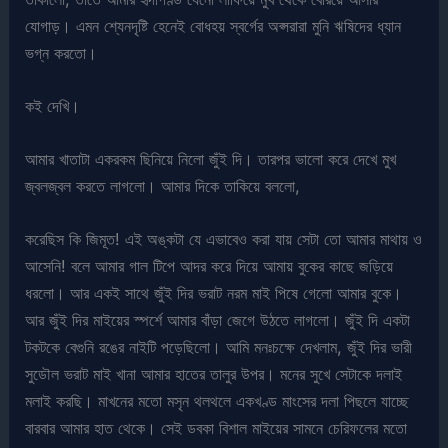
যোগাড়। এমন শ্যেনদৃষ্টি হেনেই বোধহয় স্বর্গের অপ্সরারা মুনি ঋষিদের ধ্যান
ভগ্ন করতো।
কই দেখি।
আমার খাতাটা একরকম ছিনিয়ে নিলো জুঁই দি। তারপর ভালো করে দেখে মুখ
জ্বলজ্বল করতে লাগলো। আমার দিকে তাকিয়ে বললো,
করেছিস কি জিমূত! এই অঙ্কটা যে এভাবেও করা যায় সেটা তো আমার মাথায় ও
আসেনি! বলে আমার গাল টিপে আদর করে দিয়ে আমায় বুকের কাছে জড়িয়ে
ধরলো। আর একই সাথে জুঁই দির ভরাট নরম মাই পিষে গেলো আমার বুকে।
আর জুঁই দির মাইয়ের স্পর্শে আমার বাঁড়া জেগে উঠতে লাগলো। জুঁই দি একটা
টকটকে বেগুনি রঙের নাইটি পড়েছিলো। আমি মনঃচক্ষে দেখলাম, জুঁই দির ভারী
সুডৌল ভরাট মাই খানা আমার হাতের তালুর উপর। মনের সুখে সেটাকে দলাই
মলাই করছি। মাখনের মতো মসৃন থলথলে একখণ্ড মাংসের দলা পিছলে যাচ্ছে
বারবার আমার হাত থেকে। সেই ডবকা বিশাল মাইয়ের সামনে চেরিফলের মতো