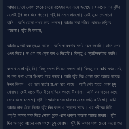
আমার চোখে কোথা থেকে যেনো রাজ্যের জল এসে জমেছে। সকালের এর বৃষ্টির
মতোই টুপ করে ঝরে পড়বে। জুঁই দি ম্লান হাসলো। সেই ভুবন ভোলানো
হাসি। আমি যেনো পাথর হয়ে গেলাম। আমার সারা শরীরে রোমাঞ্চ ছড়িয়ে
পড়লো। জুঁই দি বললো,
আমার একটা বয়ফ্রেণ্ড আছে। আমি কয়েকবার সফট সেক্স করেছি। মানে ওপর
ওপর দিয়ে। দু এক বার ব্লো জব ও দিয়েছি। কিন্তু ও স্যাটিসফাইড হয়নি।
বলে থামলো জুঁই দি। কিছু বলতে গিয়েও বললো না। কিন্তু ওর চোখ তখন সেই
না বলা কথা গুলো চিৎকার করে বলছে। আমি জুঁই দির একটা হাত আমার হাতের
উপর নিলাম। ওর নরম হাতটা ঠাণ্ডা হয়ে আছে। আমি সেই হাতে একটা চুমু
খেলাম। সেই হাতে ধীরে ধীরে ছড়িয়ে পড়ছে উষ্ণতা। আমি ওর গায়ের কাছে
ঘেষে এসে বসলাম। জুঁই দি আমাকে ওর চাদরের মধ্যে জড়িয়ে নিলো। আমি
আমার নাক গুঁজে দিলাম জুঁই দির বগল ও স্তনের মাঝে। ওর শরীরের মিষ্টি
গন্ধটা আমার নাক দিয়ে সোজা ঢুকে এসে ধাক্কা মারলো আমার মাথায়। জুঁই
দির অনাবৃত হাতের নরম মাংসে চুমু খেলাম। জুঁই দি আমার মাথা চেপে ধরলো ওর