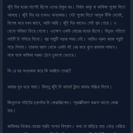
জুঁই দির ঘরের পাশেই ছিলো ওদের ঠাকুর ঘর। নির্ঘাৎ কাকু বা কাকিমা পুজো দিতে
আসছে। জুঁই দির ঘর তখনও অন্ধকার। যেই পুজো দিতে আসুক উঁকি দেবেই,
বিশেষ করে যখন জানে, আমি আছি। জুঁই দির কানেও সেই শব্দ গেছে। ও
যেনো সম্বিত ফিরে পেলো। এতক্ষণ একটা ঘোরের মধ্যে ছিলো। বিদ্যুৎ গতিতে
নাইটি টা গলিয়ে নিলো। ব্রা প্যান্টি পড়ার সময় নেই। আমিও দ্রুত জামা প্যান্ট
পড়ে নিলাম। তারপর ব্যাগ থেকে একটা বই বের করে খুলে রাখলাম সামনে।
সঙ্গে সঙ্গে কাকিমা দরজা ঠেলে ঢুকলো ভেতরে।
কি রে ঘর অন্ধকার করে কি করছিস তোরা?
আমার মুখ ভয়ে সাদা। কিন্তু জুঁই দি আশ্চর্য ঠান্ডা মাথার পরিচয় দিলো।
জিমূতকে লাইটের চ্যাপ্টার টা বোঝাচ্ছিলাম। প্র‍্যাক্টিকাল করলে ভালো বোঝা
যায়।
কাকিমার নিজের মেয়ের প্রতি অগাধ বিশ্বাস। কথা না বাড়িয়ে ঘাড় নেড়ে বেরিয়ে