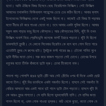
হতো। আমি ঐচ্ছিক বিষয় হিসেবে বেছে নিয়েছিলাম ফিজিক্স। সেই ফিজিক্স
আমাদের তথাকথিত ফিজিক্যাল সায়েন্সের চেয়ে ঢের কঠিন ছিলো। আবার ক্লাস
ইলেভেনের ফিজিক্সের থেকে একটু সহজ ছিলো না। কাজেই এই বিষয় টা পড়াবার
মতো টীচার চট করে পাওয়া যেতো না। তবে আমার একটা সুবিধা ছিলো। আমার
স্কুল কাম পাড়ার বন্ধু ছিলো কৌস্তভ। আর কৌস্তভের দিদি, জুঁই দি তখন
ফিজিক্স অনার্স নিয়ে প্রেসিডেন্সি কলেজে ফার্স্ট ইয়ারে পড়তো। জুঁই দি ছিলো
ডাকসাইটে সুন্দরী। যে কোনো সিনেমার হিরোইন কে বলে বলে গোল দিতে পারে
এতোটাই সুন্দর সে রুপের ছটা। টুকটুকে ফর্সা গায়ের রঙ। চৌকো শানিত মুখে
দুটো দীঘির মতো চোখ। সরু করে কাজল পড়তো সেই চোখে। চোখের উপরে
ধনুকের মতো তীর্যক বাঁকানো দুটো ভ্রু। চোখা টিকোলো নাক।
পাতলা গাঢ় গোলাপি রঙের দুটো ঠোঁট আর সেই ঠোঁটের ওপর বাঁ দিকে একটা ছোট্ট
কালো তিল। জুঁই দির ডানদিকে একটা গজদাঁত ছিলো। হাসলে সেই গজদাঁত টা
বেরিয়ে আসতো আর একই সাথে দুই গালে দুটো টোল পড়তো। হাসলে জুঁই দি
কে আরও সুন্দর লাগতো। সে হাসি ছিলো ভুবনমোহিনী হাসি। সে হাসির জন্য
পাগল ছিলো না, এমন লোক পাওয়া দুস্কর। কচি থেকে বুড়ো, কতো লোক যে