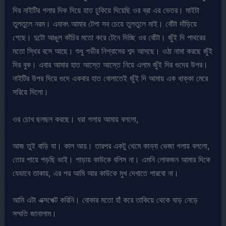
দির নাইটির গলার দিক দিয়ে হাত ঢুকিয়ে দিয়েছি ওর ব্রা এর ভেতর। মাইটা
তুলতুলে নরম। এযাবৎ আমার টেপা সব চেয়ে তুলতুলে মাই। বোঁটা দাঁড়িয়ে
গেছে। দুটো আঙুল কাঁচির মতো করে টেনে দিচ্ছি ওর বোঁটা। জুঁই দি পাথরের
মতো স্থির বসে আছে। শুধু গভীর নিশ্বাসের শব্দ আসছে। ওঠা নামা করছে জুঁই
দির বুক। এবার আমার হাত আস্তে আস্তে নিয়ে এলাম জুঁই দির গুদের উপর।
নাইটির উপর দিয়ে গুদে একবার হাত বোলাতেই জুঁই দি আমায় এক ধাক্কা মেরে
সরিয়ে দিলো।
ওর চোখ ছলছল করছে। ধরা গলায় আমায় বললো,
আজ তুই বাড়ি যা। কাল আয়। তারপর একটু থেমে কান্না ভেজা গলায় বললো,
তোর পায়ে পড়ছি ভাই। পাড়ায় কাউকে বলিস না। এমনি লোকজন আমার দিকে
যেভাবে তাকায়, এর পর আমি আর কাউকে মুখ দেখাতে পারবো না।
আমি এটা এক্সপেক্ট করিনি। বোকার মতো হাঁ করে তাকিয়ে থেকে ঘাড় নেড়ে
সম্মতি জানালাম।