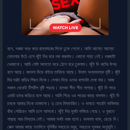
বলে, দরজা বন্ধ করে রান্নাঘরের দিকে ঢুকে গেলো। আমি আস্তে আস্তে
দোতলায় উঠে এসে জুঁই দির ঘরে নক করলাম। কোনো সাড়া নেই। দরজাটা
ভেজানো। আমি সেটা আলতো করে ঠেলে ঘরে ঢুকলাম। জুঁই দি খাটের উপর
বসে আছে। জানলা দিয়ে বাইরে তাকিয়ে আছে। উদাস অন্যমনস্ক দৃষ্টি। জুঁই
দির ঘরটা বাড়ির পিছন দিকে। সেখান দিয়ে ওদের বাগানটা দেখা যায়। আজ
সকাল থেকেই টিপটিপ বৃষ্টি পড়ছে। হালকা শীত শীত লাগছে। জুঁই দি গায়ে
একটা চাদর জড়িয়ে বসে আছে। আমি গিয়ে ওর পায়ের কাছে বসলাম। জুঁই দি
চমকে আমার দিকে তাকালো। দু চোখ বিস্ফারিত। ও ভাবতে পারেনি কাকিমার
বাঁধা পেরিয়েও আমি চলে আসবো। জুঁই দির মুখটা শুকিয়ে গেছে। ও বুঝতে
পারছে আর নিস্তার নেই। আমার মনটা নরম হলো। ভাবলাম থাক, ছেড়ে দি।
সেক্স আমার কাছে ততদিনে পৃথিবীর সবচেয়ে মধুর, সবচেয়ে সুখকর অনুভূতি।