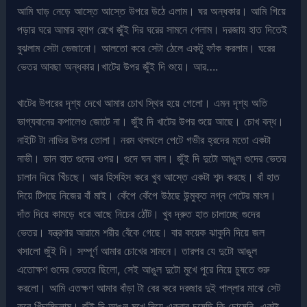
আমি ঘাড় নেড়ে আস্তে আস্তে উপরে উঠে এলাম। ঘর অন্ধকার। আমি গিয়ে
পড়ার ঘরে আমার ব্যাগ রেখে জুঁই দির ঘরের সামনে গেলাম। দরজায় হাত দিতেই
বুঝলাম সেটা ভেজানো। আলতো করে সেটা ঠেলে একটু ফাঁক করলাম। ঘরের
ভেতর আবছা অন্ধকার।খাটের উপর জুঁই দি শুয়ে। আর….
খাটের উপরের দৃশ্য দেখে আমার চোখ স্থির হয়ে গেলো। এমন দৃশ্য অতি
ভাগ্যবানের কপালেও জোটে না। জুঁই দি খাটের উপর শুয়ে আছে। চোখ বন্ধ।
নাইটি টা নাভির উপর তোলা। নরম থলথলে পেটে গভীর হ্রদের মতো একটা
নাভী। ডান হাত গুদের ওপর। গুদে ঘন বাল। জুঁই দি দুটো আঙুল গুদের ভেতর
চালান দিয়ে খিঁচছে। আর হিসহিস করে খুব আস্তে একটা শব্দ করছে। বাঁ হাত
দিয়ে টিপছে নিজের বাঁ মাই। কেঁপে কেঁপে উঠছে উন্মুক্ত নগ্ন পেটের মাংস।
দাঁত দিয়ে কামড়ে ধরে আছে নিচের ঠোঁট। খুব দ্রুত হাত চালাচ্ছে গুদের
ভেতর। যন্ত্রণার আরামে শরীর বেঁকে গেছে। বার কয়েক ঝাকুনি দিয়ে জল
খসালো জুঁই দি। সম্পূর্ণ আমার চোখের সামনে। তারপর যে দুটো আঙুল
এতোক্ষণ গুদের ভেতরে ছিলো, সেই আঙুল দুটো মুখে পুরে নিয়ে চুষতে শুরু
করলো। আমি এতক্ষণ আমার বাঁড়া টা বের করে দরজার দুই পাল্লার মাঝে সেট
করে খিঁচাচ্ছিলাম। জুঁই দি আঙুল মুখে নিয়ে একবার চুষেছি কি চোষেনি, একটা