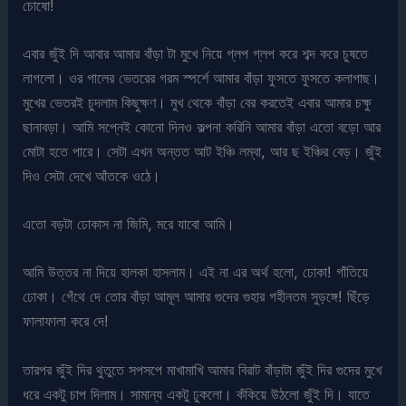
চোষো!
এবার জুঁই দি আবার আমার বাঁড়া টা মুখে নিয়ে গ্লপ গ্লপ করে শব্দ করে চুষতে
লাগলো। ওর গালের ভেতরের গরম স্পর্শে আমার বাঁড়া ফুসতে ফুসতে কলাগাছ।
মুখের ভেতরই চুদলাম কিছুক্ষণ। মুখ থেকে বাঁড়া বের করতেই এবার আমার চক্ষু
ছানাবড়া। আমি সপ্নেই কোনো দিনও কল্পনা করিনি আমার বাঁড়া এতো বড়ো আর
মোটা হতে পারে। সেটা এখন অন্তত আট ইঞ্চি লম্বা, আর ছ ইঞ্চির বেড়। জুঁই
দিও সেটা দেখে আঁতকে ওঠে।
এতো বড়টা ঢোকাস না জিমি, মরে যাবো আমি।
আমি উত্তর না দিয়ে হালকা হাসলাম। এই না এর অর্থ হলো, ঢোকা! গাঁতিয়ে
ঢোকা। গেঁথে দে তোর বাঁড়া আমূল আমার গুদের গুহার গহীনতম সুড়ঙ্গে! ছিঁড়ে
ফালাফালা করে দে!
তারপর জুঁই দির থুতুতে সপসপে মাখামাখি আমার বিরাট বাঁড়াটা জুঁই দির গুদের মুখে
ধরে একটু চাপ দিলাম। সামান্য একটু ঢুকলো। কঁকিয়ে উঠলো জুঁই দি। যাতে