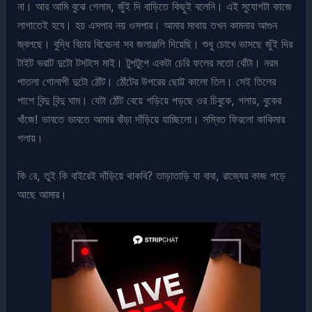
না। আর আমি বুঝে গেলাম, জুঁই দি বাড়িতে কিছুই বলেনি। এই সুযোগটা কাজে
লাগাতেই হবে। হয় এসপার নয় ওসপার। আমার মাথায় তখন কামনার আগুন
জ্বলছে। বুদ্ধি বিচার বিবেচনা সব জলাঞ্জলি দিয়েছি। শুধু চোখে ভাসছে জুঁই দির
টাইট ভরাট দুটো টসটসে মাই। টুপটুপে একটা চেরি ফলের মতো বোঁটা। নরম
পাতলা গোলাপী দুটো ঠোঁট। ঠোঁটের উপরের ছোট্ট কালো তিল। সেই তিলের
পাশে বিন্দু বিন্দু ঘাম। যেটা ঠোঁট বেয়ে গড়িয়ে পড়ছে ওর চিবুকে, গলায়, বুকের
খাঁজে! ভাবতে ভাবতে আমার বাঁড়া দাঁড়িয়ে যাচ্ছিলো। সম্বিত ফিরলো কাকিমার
গলায়।
কি রে, তুই কি বাইরেই দাঁড়িয়ে থাকবি? তাড়াতাড়ি যা বাবা, রাজ্যের কাজ পড়ে
আছে আমার।