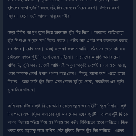
ছাগলের মতো ছটফট করছে জুঁই দির কোমরের নিচের অংশ। উপরের অংশ
স্থির। যেনো দুটো আলাদা মানুষের শরীর।
লম্বা হিকির পর মুখ তুলে নিয়ে তাকালাম জুঁই দির দিকে। আরামের আতিশয্যে
জুঁই দি তখন সপ্তম সর্গে বিরাজ করছে। গভীর লাল একটা দাগ জ্বলজ্বল করছে
ওর গলায়। চোখ বন্ধ। একটু অপেক্ষা করলাম আমি। হঠাৎ সব থেমে যাওয়ায়
কৌতুহল বশতঃ জুঁই দি চোখ মেলে চাইলো। এ চোখের আকুতি আমার চেনা।
পম্পি দি, তুলি সবার চোখেই আমি এই অকূল আকুতি দেখেছি। এর মানে হলো,
এবার আমাকে চোদ! উথাল পাথাল করে চোদ। কিন্তু রোসো বৎস! এতো তাড়া
কিসের। আজ আমি জুঁই দিকে এমন চোদন তৃপ্তি দেবো, সারাজীবন এই স্মৃতি
বুকে নিয়ে থাকবে।
আমি এক ঝটকায় জুঁই দি কে আমার কোলে তুলে ওর নাইটিটা খুলে দিলাম। জুঁই
দির পরনে এখন স্কিন কালারের ব্রা আর মেরুন রঙের প্যান্টি। তারপর জুঁই দি কে
আবার বিছানায় শুইয়ে দিয়ে মন দিলাম ওর গভীর গিরিখাতের মতো নাভীতে। জিভ
শক্ত করে হড়হড়ে লালা মাখিয়ে সেটা ঢুকিয়ে দিলাম জুঁই দির নাভীতে। এরপর