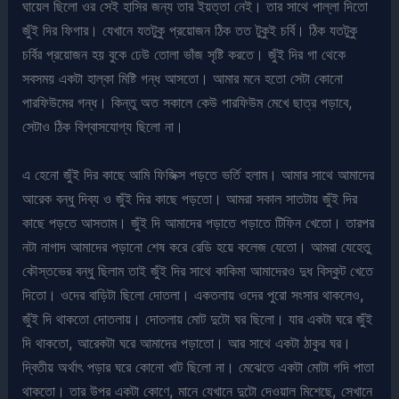
ঘায়েল ছিলো ওর সেই হাসির জন্য তার ইয়ত্তা নেই। তার সাথে পাল্লা দিতো
জুঁই দির ফিগার। যেখানে যতটুকু প্রয়োজন ঠিক তত টুকুই চর্বি। ঠিক যতটুকু
চর্বির প্রয়োজন হয় বুকে ঢেউ তোলা ভাঁজ সৃষ্টি করতে। জুঁই দির গা থেকে
সবসময় একটা হাল্কা মিষ্টি গন্ধ আসতো। আমার মনে হতো সেটা কোনো
পারফিউমের গন্ধ। কিন্তু অত সকালে কেউ পারফিউম মেখে ছাত্র পড়াবে,
সেটাও ঠিক বিশ্বাসযোগ্য ছিলো না।
এ হেনো জুঁই দির কাছে আমি ফিজিক্স পড়তে ভর্তি হলাম। আমার সাথে আমাদের
আরেক বন্ধু দিব্য ও জুঁই দির কাছে পড়তো। আমরা সকাল সাতটায় জুঁই দির
কাছে পড়তে আসতাম। জুঁই দি আমাদের পড়াতে পড়াতে টিফিন খেতো। তারপর
নটা নাগাদ আমাদের পড়ানো শেষ করে রেডি হয়ে কলেজ যেতো। আমরা যেহেতু
কৌস্তভের বন্ধু ছিলাম তাই জুঁই দির সাথে কাকিমা আমাদেরও দুধ বিস্কুট খেতে
দিতো। ওদের বাড়িটা ছিলো দোতলা। একতলায় ওদের পুরো সংসার থাকলেও,
জুঁই দি থাকতো দোতলায়। দোতলায় মোট দুটো ঘর ছিলো। যার একটা ঘরে জুঁই
দি থাকতো, আরেকটা ঘরে আমাদের পড়াতো। আর সাথে একটা ঠাকুর ঘর।
দ্বিতীয় অর্থাৎ পড়ার ঘরে কোনো খাট ছিলো না। মেঝেতে একটা মোটা গদি পাতা
থাকতো। তার উপর একটা কোণে, মানে যেখানে দুটো দেওয়াল মিশেছে, সেখানে