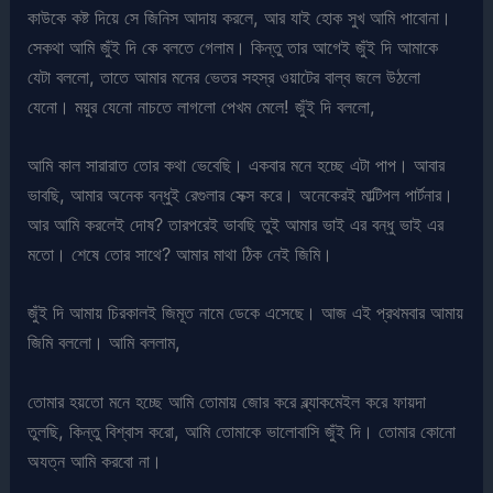
কাউকে কষ্ট দিয়ে সে জিনিস আদায় করলে, আর যাই হোক সুখ আমি পাবোনা।
সেকথা আমি জুঁই দি কে বলতে গেলাম। কিন্তু তার আগেই জুঁই দি আমাকে
যেটা বললো, তাতে আমার মনের ভেতর সহস্র ওয়াটের বাল্ব জলে উঠলো
যেনো। ময়ুর যেনো নাচতে লাগলো পেখম মেলে! জুঁই দি বললো,
আমি কাল সারারাত তোর কথা ভেবেছি। একবার মনে হচ্ছে এটা পাপ। আবার
ভাবছি, আমার অনেক বন্ধুই রেগুলার সেক্স করে। অনেকেরই মাল্টিপল পার্টনার।
আর আমি করলেই দোষ? তারপরেই ভাবছি তুই আমার ভাই এর বন্ধু ভাই এর
মতো। শেষে তোর সাথে? আমার মাথা ঠিক নেই জিমি।
জুঁই দি আমায় চিরকালই জিমূত নামে ডেকে এসেছে। আজ এই প্রথমবার আমায়
জিমি বললো। আমি বললাম,
তোমার হয়তো মনে হচ্ছে আমি তোমায় জোর করে ব্ল্যাকমেইল করে ফায়দা
তুলছি, কিন্তু বিশ্বাস করো, আমি তোমাকে ভালোবাসি জুঁই দি। তোমার কোনো
অযত্ন আমি করবো না।