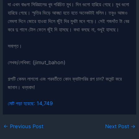
দা এখন বাঙলা সিরিয়ালের খুব পরিচিত মুখ। দিন গুলো হারিয়ে গেছে। মুখ গুলো
হারিয়ে গেছে। স্মৃতির ভিড়ে আবছা হতে হতে অনেকটাই মলিন। তবুও আজও
মেঘলা দিনে জোরে হাওয়া দিলে জুঁই দির মুখটা মনে পড়ে। সেই গজদাঁত টা বের
করে দু গালে টোল ফেলে জুঁই দি হাসছে। কথা বলছে না, শুধুই হাসছে।
সমাপ্ত।
লেখক/লেখিকা: (jimut_bahon)
গল্পটি কেমন লাগলো এবং পরবর্তীতে কোন ক্যাটাগরির গল্প চান? কমেন্ট করে
জানান। ধন্যবাদ!
মোট পড়া হয়েছে:
14,749
←
Previous Post
Next Post
→