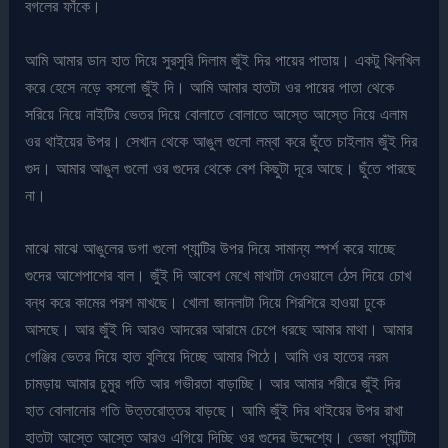
বগলের ফাঁকে।
আমি আমার ডান হাত দিয়ে সুরসুরি দিলাম জুঁই দির পায়ের পাতায়। একটু খিলখিল
করে হেসে নড়ে বসলো জুঁই দি। আমি আমার হাতটা ওর পায়ের পাতা থেকে
সরিয়ে নিয়ে নাইটির ভেতর দিয়ে বোলাতে বোলাতে আস্তে আস্তে নিয়ে এলাম
ওর থাইয়ের উপর। সেখান থেকে আঙুল গুলো লম্বা করে ছুঁতে চাইলাম জুঁই দির
গুদ। আমার আঙুল গুলো ওর গুদের থেকে বেশ কিছুটা দূরে আছে। ছুঁতে পারছে
না।
মাঝে মাঝে আঙুলের ডগা গুলো প্যান্টির উপর দিয়ে সামান্য স্পর্শ করে যাচ্ছে
গুদের আশেপাশের বাল। জুঁই দি আবেশ মেখে মাথাটা দেওয়ালে ঠেস দিয়ে চোখ
বন্ধ করে কামের পরশ মাখছে। খোলা জানলাটা দিয়ে শিরশিরে হাওয়া ঢুকে
আসছে। আর জুঁই দি আরও আদরের আরামে চেপে ধরছে আমার মাথা। আমার
গেঞ্জির ভেতর দিয়ে হাত বুলিয়ে দিচ্ছে আমার পিঠে। আমি ওর হাতের নরম
চামড়ায় আমার চুমুর গতি আর গভীরতা বাড়াচ্ছি। আর আমার শরীরে জুঁই দির
হাত বোলানোর গতি উত্তরোত্তর বাড়ছে। আমি জুঁই দির থাইয়ের উপর রাখা
হাতটা আস্তে আস্তে আরও এগিয়ে দিচ্ছি ওর গুদের উদ্দেশ্যে। ভেজা প্যান্টিটা