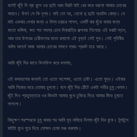
বলেই জুঁই দি ব্রা খুলে ওর দুটো নরম বিরাট মাই বের করে ধরলো আমার চোখের
সামনে। উফ! সে কি দৃশ্য। মাই তো নয়, যেনো দু দুটো অ্যাটম বোম্ব। যে
মাই একবার দেখার জন্য এ বিশ্ব চরাচর পাগল, একটি বার ছুঁয়ে যাবার জন্য
কতো ভঙ্গিমা, কত শত সহস্র চোখ দিবারাত্রি কল্পনায় গিলেছে এই ভরাট স্তন,
আর তার উপরের চেরীফলের মতো রসালো এই বৃন্ত! সেই সুখ। সেই পৃথিবীর
অষ্টম আশ্চর্য আজ আমার চোখের সামনে স্বয়ং প্রকট হয়ে আছে।
আমি জুঁই দির কানে ফিসফিস করে বললাম,
এই কথাগুলোর জন্যই তো এতো অপেক্ষা, এতো চেষ্টা। এতো যুদ্ধ। এইবার
আমি নিজের করে তোমায় চুদবো। বলে জুঁই দির ঠোঁটে একটা গভীর চুমু খেলাম।
জুঁই দিও প্রত্যুত্তরে ওর জিভটা আমার মুখে ঢুকিয়ে দিয়ে আমার জিভ চুষতে
লাগলো।
কিছুক্ষণ পরস্পরকে চুমু খাবার পর আমি মুখ নামিয়ে দিলাম জুঁই দির বুকে। টুসটুসে
মাইটা মুখে পুরে দিয়ে মোক্ষম চোষা শুরু করলাম।