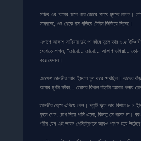
সজিব ওর কোমর চেপে ধরে জোরে জোরে চুদতে লাগল। লাম
লাফাচ্ছে, গুদ থেকে রস গড়িয়ে টেবিল ভিজিয়ে দিচ্ছে।
এপাশে আকাশ সাদিয়ার দুই পা কাঁধে তুলে তার ৬.৫ ইঞ্চি
বেরোতে লাগল, “চোদো… চোদো… আকাশ ভাইয়া… তোমার বা
করে ফেলল।
এতক্ষণ তানভীর আর ইমরান চুপ করে দেখছিল। তাদের বাঁড়
আমার মুখটা ফাঁকা… তোমার বিশাল বাঁড়াটা আমার গলায় 
তানভীর হেসে এগিয়ে গেল। প্যান্ট খুলে তার বিশাল ৮.৫ ইঞ্
ফুলে গেল, চোখ দিয়ে পানি এলো, কিন্তু সে থামল না। বর
শরীর যেন এই ডাবল পেনিট্রেশনে আরও পাগল হয়ে উঠেছ