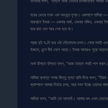
তানভীর বলল, “তাহলে আজ তোদের তিনজনকেই আমরা একস
ঘরের ভেতর তখন এক অদ্ভুত দৃশ্য। একপাশে লামিয়া — গ
মাঝখানে ইকরা — একবার অর্ক, একবার সজিব, একবার ইমর
ঘরে রাত যেন আর শেষ হবে না।
প্রায় দুই ঘণ্টা ধরে এই যৌনোৎসব চলল। শেষে সবাই একে 
উরুতে, চুলে বীর্য লেগে আছে। ইকরা আবারও পুরো অচ
অর্ক হাঁপাতে হাঁপাতে বলল, “আজ তাহলে সবাই পাশ করল
লামিয়া ক্লান্ত গলায় কিন্তু তৃপ্ত হাসি দিয়ে বলল, “
ক্যাম্পাসে আমরা নির্ভয়ে চলব, আর যখন ইচ্ছে তোদের 
সাদিয়া বলল, “আমি তো আসবই। আমার গুদ এখন তোদের 