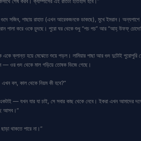
াথে শেষ করব। ক্যাম্পাসের এই রাতটা ইতিহাস হবে।”
ুদে সজিব, পাছায় রাহাত (এখন আরেকজনকে ডাকছে), মুখে ইমরান। অন্যপাশে সা
ান পালা করে ওকে চুদছে। পুরো ঘর থেকে শুধু “পচ পচ” আর “আহ্ উফফ্ চোদো” 
একে ক্লান্ত হয়ে মেঝেতে শুয়ে পড়ল। লামিয়ার পাছা আর গুদ দুটোই পুরোপুরি ফোল
েতন — ওর গুদ থেকে মাল গড়িয়ে তোষক ভিজে গেছে।
। এখন বল, কাল থেকে নিয়ম কী হবে?”
নিয়ম একটাই — যখন যার যা চাই, সে সবার কাছ থেকে নেবে। ইকরা এখন আমাদের দ
কাছে আসব।”
ছাড়া থাকতে পারে না।”