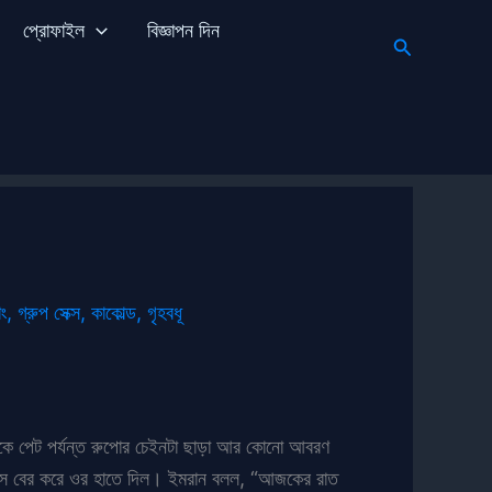
প্রোফাইল
বিজ্ঞাপন দিন
Search
াং
,
গ্রুপ সেক্স
,
কাকোল্ড
,
গৃহবধূ
েকে পেট পর্যন্ত রুপোর চেইনটা ছাড়া আর কোনো আবরণ
বাক্স বের করে ওর হাতে দিল। ইমরান বলল, “আজকের রাত