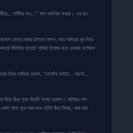
গভীরে… ফাটিয়ে দাও…” বলে আর্তনাদ করছে। ওর দুধ
ল। আকাশ জোরে জোরে ঠাপাতে লাগল, আর সাদিয়ার মুখ দিয়ে
মিনিটের মধ্যেই সাদিয়া চিৎকার করে একবার অর্গাজম
তানভীরের দিকে তাকিয়ে ডাকল, “তানভীর ভাইয়া… আসো…
রে ধীরে ধীরে পুরো বাঁড়াটা গলায় ঢোকাল। লামিয়ার গাল
ই সাথে মুখে আর গুদে দুইটা বাঁড়া নিচ্ছে, আর তার