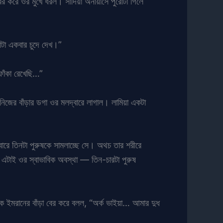
র করে ওর মুখে ধরল। সাদিয়া অনায়াসে পুরোটা গিলে
ছাটা একবার চুদে দেখ।”
ফাঁকা রেখেছি…”
ে নিজের বাঁড়ার ডগা ওর মলদ্বারে লাগাল। লামিয়া একটা
কবারে তিনটা পুরুষকে সামলাচ্ছে সে। অথচ তার শরীরে
ে এটাই ওর স্বাভাবিক অবস্থা — তিন-চারটা পুরুষ
কে ইমরানের বাঁড়া বের করে বলল, “অর্ক ভাইয়া… আমার দুধ