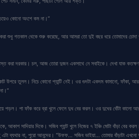
ওর পেট সমান, কোমর সরু, পাছাটা গোল আর শক্ত।
 চেয়েও কোনো অংশে কম না।”
রা শুধু গতকাল থেকে শুরু করেছে, আর আমরা তো দুই বছর ধরে তোমাদের চোদা 
োবস্ত করা দরকার। চল, আজ তোরা দুজন একসাথে নে সবাইকে। দেখা যাক কতক্ষ
িকোট উপরে তুলল। নিচে কোনো প্যান্টি নেই। ওর গুদটা একদম কামানো, ফাঁকা,
 না।”
ে পড়ল। পা ফাঁক করে ব্রা খুলে ফেলে দুধ বের করল। ওর দুধের বোঁটা কালো আ
আকাশ সাদিয়ার দিকে। সজিব প্যান্ট খুলে নিজের ৭ ইঞ্চি মোটা বাঁড়া বের করল।
্তু এটা ব্যথার না, পুরো আনন্দের। “উফফ… সজিব ভাইয়া… তোমার বাঁড়াটা