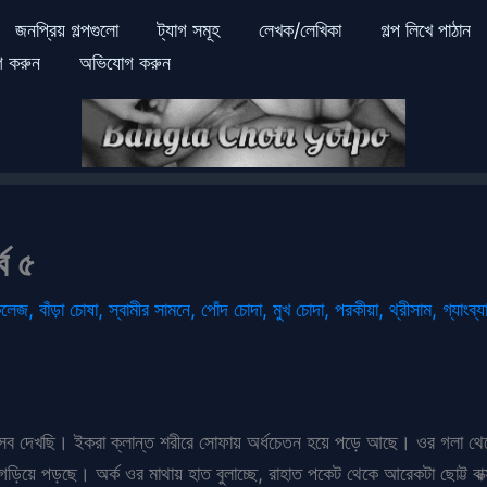
জনপ্রিয় গল্পগুলো
ট্যাগ সমূহ
লেখক/লেখিকা
গল্প লিখে পাঠান
গ করুন
অভিযোগ করুন
্ব ৫
কলেজ
,
বাঁড়া চোষা
,
স্বামীর সামনে
,
পোঁদ চোদা
,
মুখ চোদা
,
পরকীয়া
,
থ্রীসাম
,
গ্যাংব্য
য়ে সব দেখছি। ইকরা ক্লান্ত শরীরে সোফায় অর্ধচেতন হয়ে পড়ে আছে। ওর গলা থ
ড়িয়ে পড়ছে। অর্ক ওর মাথায় হাত বুলাচ্ছে, রাহাত পকেট থেকে আরেকটা ছোট্ট 