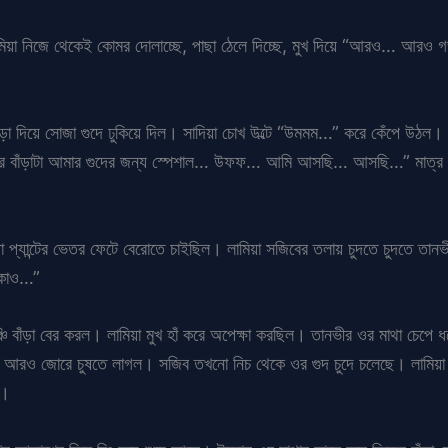
িয়া নিজে থেকেই কোমর দোলাচ্ছে, পাছা ঠেলে দিচ্ছে, মুখ দিয়ে “আরও… আরও 
 বাঁড়া দিয়ে সোজা গুদে ঢুকিয়ে দিল। সাদিয়া চোখ উল্টে “উমমম…” করে কেঁপে উঠ
ঁড়াটা আমার গুদের জন্য স্পেশাল… উফফ… আমি আসছি… আসছি…” মাত্র কয়েক 
া প্যান্টের ভেতর ফেটে বেরোতে চাইছিল। লামিয়া সজিবের তলায় চুদতে চুদতে 
ঢোকাও…”
চি বাঁড়া বের করল। লামিয়া মুখ হাঁ করে অপেক্ষা করছিল। তানভীর ওর মাথা চেপে ধ
ং আরও জোরে চুষতে লাগল। সজিব তখনো নিচ থেকে ওর গুদ চুদে চলেছে। লামিয়া এক
ে।