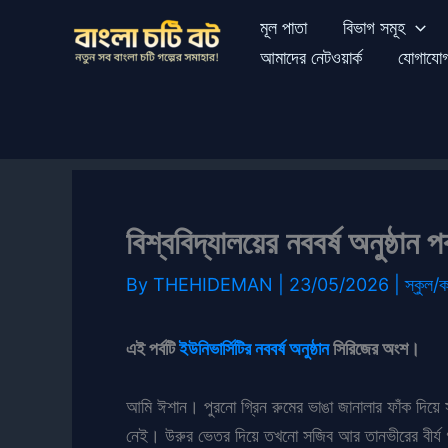
Skip
মূল পাতা
বিভাগ সমূহ
to
আমাদের নেটওয়ার্ক
যোগাযো
content
বিশ্ববিদ্যালয়ের নববর্ষ অনুষ্ঠান পর
By
THEHIDEMAN
|
23/05/2026
|
স্কুল/
এই পর্বটি
ইউনিভার্সিটির নববর্ষ অনুষ্ঠান
সিরিজের অংশ।
আমি ঈশান। পুরনো গ্রিন রুমের ভাঙা জানালার ফাঁক দি
নেই। উরুর ভেতর দিয়ে তখনো সজিব আর তানভীরের বীর্য গ