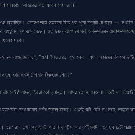
্তু আমি জানতাম, আজকের রাত এখনো শেষ হয়নি।
ন জ্বলছিল। এতক্ষণ তারা ইকরাকে ঘিরে ধরা পুরো দৃশ্যটা দেখছিল — দেখছিল কীভ
 নিজের আঙুলের চাপ বসে গেছে। ওরা দুজন আগে থেকেই অর্ক-সজিব-আকাশ-সাগর
ক ছেলের সাথে।
জে দিয়ে সে আওয়াজ করল, “ওহ্! ইকরার তো হয়ে গেল। এখন আমাদের কী হবে ভাই
নতুন, তাই একটু স্পেশাল ট্রিটমেন্ট পেল।”
লের দাম নেই? আচ্ছা, ইকরা তো ক্লান্ত। আমরা তো ক্লান্ত না। তাই না লামিয়া?
ো ব্যাপারটা দেখে আমার গুদটা জ্বলে যাচ্ছে। এখনই যদি কেউ না চোদে, তাহলে 
। ওর পরনে তখন শুধু একটা পাতলা ব্লাউজ আর পেটিকোট। ওর দুধ দুটো প্রায় ফ