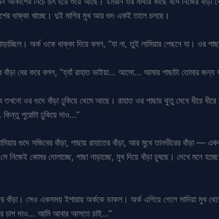
 আকাশের নিচে চিৎ হয়ে শুয়ে আছে। ইমরান ওর মাথার কাছে বসে নিজের বাঁড়া বে
শের ধাক্কা খাচ্ছে। দুই মাগির মুখ আর গুদ একই তালে চলছে।
 নাড়াচ্ছিল। অর্ক ওকে ধাক্কা দিয়ে বলল, “যা না, তুই লামিয়ার পেছনে যা। ওর পা
র বাঁড়া বের করে বলল, “হ্যাঁ রাহাত ভাইয়া… আসো… আমার পাছাটা তোমার জন্য 
জিব তখনো ওর গুদে বাঁড়া ঢুকিয়ে থেমে আছে। রাহাত ওর পাছায় থুতু মেখে ধীরে ধীর
কিন্তু পুরোটা ঢুকিয়ে দাও…”
লামিয়ার গুদে সজিবের বাঁড়া, পাছায় রাহাতের বাঁড়া, আর মুখে তানভীরের বাঁড়া — এ
নিজেই কোমর দোলাচ্ছে, পাছা নাড়াচ্ছে, মুখ দিয়ে বাঁড়া চুষছে। দেখে মনে হচ্ছ
ের বাঁড়া। সেও একসময় ইশারায় অর্ককে ডাকল। অর্ক এগিয়ে গেলে সাদিয়া মুখ থে
 উপর চাপ দাও… আমি আবার আসতে চাই…”