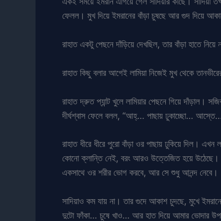
একই সময়ে ইমরান এগিয়ে গেল সাদিয়ার কাছে। সাদিয়া তখন
ফেলল। মুখ দিয়ে ইমরানের বাঁড়া চুষছে আর গুদ দিয়ে আকা
রাহাত একটু পেছনে দাঁড়িয়ে দেখছিল, তার বাঁড়া হাতে নিয়ে
রাহাত কিছু বলার আগেই লামিয়া নিজেই মুখ থেকে তানভীরে
রাহাত দ্রুত প্যান্ট খুলে লামিয়ার পেছনে গিয়ে দাঁড়াল। স
দীর্ঘশ্বাস ফেলে বলল, “আহ্… পাছায় ঢুকাচ্ছো… আস্তে… 
রাহাত ধীরে ধীরে পুরো বাঁড়া ওর পাছায় ঢুকিয়ে দিল। এখন 
কোনো ক্লান্তি নেই, বরং আরও উত্তেজিত হয়ে উঠেছে। সে 
একসাথে ওর শরীর ভোগ করবে, আর সে শুধু আনন্দ নেবে।
সাদিয়াও কম যায় না। তার গুদে আকাশ চুদছে, মুখে ইমরান
দুটো ফাঁকা… চুষে খাও… আর হাত দিয়ে আমার ভোদার