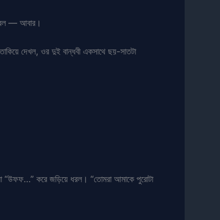
ম করল — আবার।
তাকিয়ে দেখল, ওর দুই বান্ধবী একসাথে ছয়-সাতটা
 ইকরা “উফফ…” করে জড়িয়ে ধরল। “তোমরা আমাকে পুরোটা