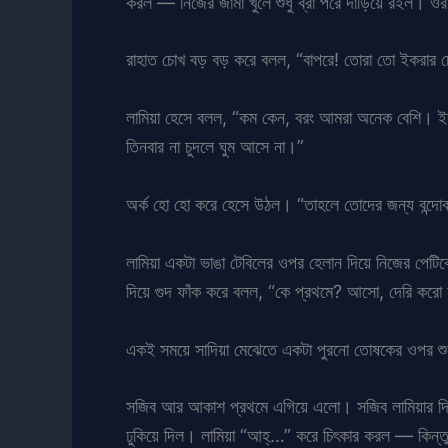
করল — নিজের জামা খুলে শুধু ব্রা পরে দাঁড়িয়ে রইল। 
রাহাত চোখ বড় বড় করে বলল, “বাপরে! তোরা তো ইকরার
লামিয়া হেসে বলল, “কম কেন, বরং আমরা অনেক বেশি। ইক
তিনবার না চুদলে ঘুম আসে না।”
অর্ক হো হো করে হেসে উঠল। “তাহলে তোদের জন্য বন্দ
লামিয়া একটা ভাঙা টেবিলের ওপর হেলান দিয়ে নিজের পেট
দিয়ে গুদ ফাঁক করে বলল, “কে প্রথমে? আসো, দেরি করো
একই সময়ে সাদিয়া মেঝেতে একটা পুরনো তোষকের ওপর শুয়
সজিব আর আকাশ প্রথমে এগিয়ে এলো। সজিব লামিয়ার দিকে, 
ঢুকিয়ে দিল। লামিয়া “আহ্…” করে চিৎকার করল — কিন