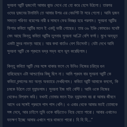
সুনয়না আন্টি দুজনেই আমার কান্ড দেখে হো হো করে হেসে উঠলো। তারপর
ওদের দুজনের টানাটানি তে আমার উপর এর বেডশিট টা সরে গেলো। আমি দুজন
সমত্ত পরিণত বয়েশের নারী র সামনে ফের বিবস্ত্র হয়ে পরলাম। সুনয়না আন্টির
ফিগার কবিতা আন্টির মতন ই একটু ভারী গোছের। তার ৩৬ ইঞ্চি কোমরেও যথেষ্ট
মেদ আছে কিন্তু কবিতা আন্টির তুলনায় সুনয়না আণ্টি বেশি ফর্সা। মুখে অদ্ভুত
একটা সুন্দর লাবণ্য আছে। আর কথা বার্তাও বেশ ডিসেনট। যেটা দেখে আমি
সুনয়না আন্টি কে প্রথমে ভদ্র সভ্য বলে ভুল করেছিলাম।
কিন্তু কবিতা আন্টি দের সঙ্গে থাকার ফলে যে উনিও নিজের চরিত্র গুন
হারিয়েছেন এটা আশ্চর্য্যের কিছু ছিল না। আমি প্রথম বার সুনয়না আন্টি কে
কবিতা বন্সালের মত অন্য অবতারে দেখছিলাম। কবিতা আন্টি আমাকে বললো, কি
চমকে উঠলে তো হ্যান্ডসাম। সুনয়না ইজ মাই বেস্টি। আমি ওকে নিজের
থেকেও বিশ্বাস করি। যখনই তোমার মতন ইয়ং হ্যান্ডসম বয় রা আমার জীবনে
আসে ওর সঙ্গেই প্রথমে পাস পাস খেলি। ও এবার থেকে আমার মতই তোমাকে
সঙ্গ দেবে, আর চাইলে তুমি ওকে বাড়িতেও নিয়ে যেতে পারো। আবার এখানেও
যতক্ষণ ইচ্ছে আমার এখানে পরে থাকতে পারো। হি হি হি…”