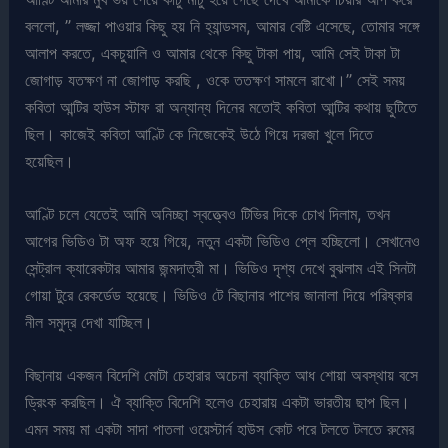
বললো, ” লজ্জা পাওয়ার কিছু হয় নি হ্যান্ডসম, আমার বেষ্টি এসেছে, তোমার সঙ্গে
আলাপ করতে, একচুয়ালি ও আমার থেকে কিছু টাকা পায়, আমি সেই টাকা টা
জোগাড় যতক্ষণ না জোগাড় করছি , ওকে ততক্ষণ সামলে রাখো।” সেই সময়
কবিতা আন্টির হাউস স্টাফ রা অন্যান্য দিনের মতোই কবিতা আন্টির কথায় ছুটিতে
ছিল। কাজেই কবিতা আণ্টি কে নিজেকেই উঠে গিয়ে দরজা খুলে দিতে
হয়েছিল।
আণ্টি চলে যেতেই আমি অনিচ্ছা স্বত্ত্বেও টিভির দিকে চোখ দিলাম, তখন
আগের ভিডিও টা অফ হয়ে গিয়ে, নতুন একটা ভিডিও প্লে হচ্ছিলো। সেখানেও
সেন্ট্রাল ক্যারেকটার আমার জন্মদাত্রী মা। ভিডিও দৃশ্য দেখে বুঝলাম এই সিনটা
গোয়া টুরে রেকর্ডেড হয়েছে। ভিডিও টে বিছানার পাশের জানালা দিয়ে পরিষ্কার
নীল সমুদ্র দেখা যাচ্ছিল।
বিছানায় একজন বিদেশি মোটা চেহারার অচেনা ব্যাক্তি আধ শোয়া অবস্থায় বসে
ড্রিংক করছিল। ঐ ব্যাক্তি বিদেশি হলেও চেহারায় একটা ভারতীয় ছাপ ছিল।
এমন সময় মা একটা সাদা পাতলা ওয়েস্টার্ন হাউস কোট পরে টলতে টলতে রুমের