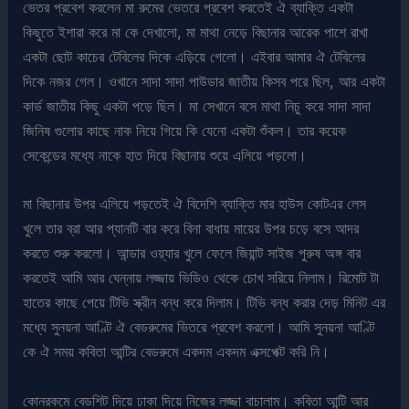
ভেতর প্রবেশ করলেন মা রুমের ভেতরে প্রবেশ করতেই ঐ ব্যাক্তি একটা
কিছুতে ইশারা করে মা কে দেখালো, মা মাথা নেড়ে বিছানার আরেক পাশে রাখা
একটা ছোট কাচের টেবিলের দিকে এড়িয়ে গেলো। এইবার আমার ঐ টেবিলের
দিকে নজর গেল। ওখানে সাদা সাদা পাউডার জাতীয় কিসব পরে ছিল, আর একটা
কার্ড জাতীয় কিছু একটা পড়ে ছিল। মা সেখানে বসে মাথা নিচু করে সাদা সাদা
জিনিষ গুলোর কাছে নাক নিয়ে গিয়ে কি যেনো একটা শুঁকল। তার কয়েক
সেকেন্ডের মধ্যে নাকে হাত দিয়ে বিছানায় শুয়ে এলিয়ে পড়লো।
মা বিছানার উপর এলিয়ে পড়তেই ঐ বিদেশি ব্যাক্তি মার হাউস কোটএর লেস
খুলে তার ব্রা আর প্যানটি বার করে বিনা বাধায় মায়ের উপর চড়ে বসে আদর
করতে শুরু করলো। আন্ডার ওয়্যার খুলে ফেলে জিয়ান্ট সাইজ পুরুষ অঙ্গ বার
করতেই আমি আর ঘেন্নায় লজ্জায় ভিডিও থেকে চোখ সরিয়ে নিলাম। রিমোট টা
হাতের কাছে পেয়ে টিভি স্ক্রীন বন্ধ করে দিলাম। টিভি বন্ধ করার দেড় মিনিট এর
মধ্যে সুনয়না আণ্টি ঐ বেডরুমের ভিতরে প্রবেশ করলো। আমি সুনয়না আণ্টি
কে ঐ সময় কবিতা আন্টির বেডরুমে একদম একদম এক্সপেক্ট করি নি।
কোনরকমে বেডশিট দিয়ে ঢাকা দিয়ে নিজের লজ্জা বাচালাম। কবিতা আন্টি আর