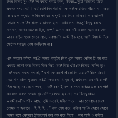
উপর নিজের মুখ ঠোঁট সব ঘষতে ঘষতে বলল, উহহম…সুরো আমাদের হাতে
একদম সময় নেই । রাই বেশি দিন শর্মা জী কে আটকে রাখতে পারবে না। বড়ো
জোর এক সপ্তাহ কি দিন দশ এর মধ্যেই ওরা ফিরে আসবে। তার আগেই
তোমার মা কে ঠিক রাস্তায় আনতে হবে। আমি তাও কিন্তু কিন্তু করতে
লাগলাম, আমার বক্তব্য ছিল, সম্পূর্ণ অচেনা এক নারী র সঙ্গে সেক্স করা তাও
আবার বাড়ির মধ্যে ডেকে এনে, ব্যাপার টা কতটা ঠিক হবে, আমি বিষয় টা নিয়ে
মোটেও স্বচ্ছন্দ বোধ করছিলাম না।
এটা বলতেই কবিতা আণ্টি আমার প্যান্টের জিপ খুলে আমার পেনিস টি বার করে
একবার ভালো করে নিজের জিভ দিয়ে চেটে নিয়ে ওটা কে নিজের যোনির মুখে
সেট করতে করতে বললো, ” রূপা কে চেনো না তো কি হয়েছে? চিনে যাবে।
দেড় মাস আগে সু নয়না আণ্টি কেও তো চিন্তে না, এখন তো ওর শরীরে কটা
তিল আছে সব জেনে গেছো। সেই রকম ই রূপা র মতন অভিজ্ঞ এক কল গার্ল
এর সঙ্গে করতে তোমার খুব বেশি প্রবলেম হবে না। ওর কিন্তু দারুন
অ্যাটট্রাকটিভ শরীর আছে, তুমি ভালোই মস্তি পাবে। আর তোমাদের দেখে
তোমার মা জ্বলবে। হি হি হি… ” কথা শেষ করে, কবিতা আণ্টি জোরে জোরে
আমার সঙ্গে সেক্সুয়াল ইন্টারকোর্স করা শুরু করে দিলো। আর আমি ও কবিতা