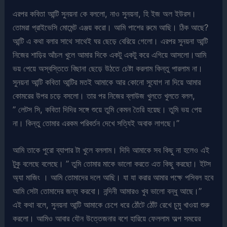
এরপর কবিতা আন্টি সুনয়না কে বললো, নাও সুনয়না, হি ইজ অল ইউরস।
তোমরা প্রাইভেসি মোমেন্ট এঞ্জয় করো। আমি পাশের রুমে আছি। ঠিক আছে?
আন্টি এ কথা বলার সাথে সাথেই ঘর ছেড়ে বেরিয়ে গেলো। এরপর সুনয়না আন্টি
নিজের শাড়ির আঁচল খুলে আমার দিকে একটু একটু করে এগিয়ে আসলো।আমি
ভয় পেয়ে অস্বস্তিতে বিছানা ছেড়ে উঠতে চেষ্টা করলাম কিন্তু পারলাম না।
সুনয়না আন্টি কবিতা আন্টির মতই আমাকে আর কোনো সুযোগ না দিয়ে আমার
কোমরের উপর চড়ে বসলো। তার পর নিজের ব্লাউজ খুলতে খুলতে বলল,
” লেটস সি, কবিতা দিদির সঙ্গে শুয়ে তুমি কেমন তৈরি হয়েছ। তুমি ভয় পেয়
না। কিন্তু তোমার এরকম পরিবর্তন দেখে সত্যিই অবাক লাগছে।”
আমি তাকে পুরো ব্যাপার টা খুলে বললাম। দিদি আমাকে সব কিছু না হলেও এই
টুকু বলেছে বলেছে। ” তুমি তোমার মাকে ভালো করতে এত কিছু করছো। ইটস
অ্যা মাজিং । আমি তোমাদের দলে আছি। যা যা করার আমার পক্ষে পসিবল হবে
আমি সেটা তোমাদের জন্য করবো। নন্দিনী আমারও খুব ভালো বন্ধু আছে।”
এই কথা বলে, সুনয়না আন্টি আমাকে চেপে ধরে ঠোঁটে ঠোঁট রেখে চুমু খাওয়া শুরু
করলো। আমিও আবার যৌন উত্তেজনার বশে হারিয়ে ফেললাম অল্প সময়ের