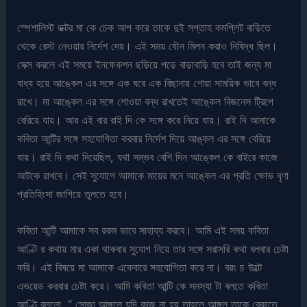
স্পেশালিস্ট ডক্টর মা কে চেক আপ করে তাকে দুই সপ্তাহ কমপ্লিট বাড়িতে
থেকে রেস্ট নেওয়ার নির্দেশ দেয়। এই সময় যৌন মিলন করাও নিষিদ্ধ ছিল।
সেক্স করলে এই সময়ে ইনফেকশন ছড়িয়ে পড়ে বাড়াবাড়ি হবে তাই জন্য মা
বাধ্য হয়ে আঙ্কেল এর সঙ্গে এক ঘরে এক বিছানায় শোয়া সাময়িক ভাবে বন্ধ
রাখে। মা আঙ্কেল এর সঙ্গে শোওয়া বন্ধ রাখতেই আঙ্কেল বিজনেস ট্রিপে
বেরিয়ে যায়। আর এই বার রাই দি কে সঙ্গে করে নিয়ে যায়। রাই দি আমাকে
কবিতা আন্টির সঙ্গে সহযোগিতা করবার নির্দেশ দিয়ে আঙ্কল এর সঙ্গে বেরিয়ে
যায়। রাই দি কথা দিয়েছিল, যথা সম্ভব বেশি দিন আঙ্কেল কে বাইরে কাজে
আটকে রাখবে। সেই সুযোগে আমাকে মায়ের মনে আঙ্কেল এর প্রতি ক্ষোভ ঘৃণা
প্রতিহিংসা জাগিয়ে তুলতে হবে।
কবিতা আন্টি আমাকে সব রকম ভাবে সাহায্য করবে। আমি এই সময় কবিতা
আণ্টি র কথায় মার একা থাকবার সুযোগ নিয়ে তার সঙ্গে সরাসরি কথা বলবার চেষ্টা
করি। এই বিষয়ে মা আমাকে একেবারে সহযোগিতা করে না। বরং চ উল্টে
এভয়েড করবার চেষ্টা করে। আমি কবিতা আন্টি কে সমস্যা টা বলতে কবিতা
আণ্টি বললো, ” সোজা আঙ্গুলে যদি কাজ না হয় তাহলে আঙ্গুল তাকে বেকাতে