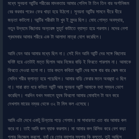
মধ্যে সুনয়না আন্টির শরীরের মাদকতায় আমার পেনিস টা তিন তিন বার অর্গানিজম
বের করবার পরেও ফের খাড়া হয়ে উঠলো। সুনয়না আন্টির সামনে ধীরে ধীরে
জড়তা কাটলো। আন্টির শরীরটা টা খুব ই সুন্দর ছিল। মোহ গোস্ত অবস্থায়,
নতুন উদ্যমে বিছানায় অন্তরঙ্গ মুহূর্ত কাটাতে ব্যাস্ত হয়ে পরলাম। মদের নেশা
প্রথমবার আমার শরীরে এক টা আলাদা মাত্রা যোগ করেছিল।
আমি যেন আর আমার মধ্যে ছিল না। সেই দিন আমি আন্টি দের সঙ্গে বিছানায়
ঘনিষ্ট হয়ে এতটাই মত্ত ছিলাম আর নিজের বাড়ি ই ফিরতে পারলাম না। আমাকে
ফিরতে দেওয়া হলো না। তার বদলে কবিতা আন্টি দের সঙ্গে বার বার সেক্স করে
সেদিন শরীর ক্লান্ত হয়ে পড়েছিল। আমার বাড়ি ফেরার মতন অবস্থ্যা ও ছিল
না। সারা রাত ধরে কবিতা আন্টি আর সুনয়না আন্টি আমাকে যথা সম্ভব ভোগ
করেছিল। পরদিন যখন সকালে হ্যূষ ফিরলো আমার মোবাইল টা অন করে
দেখলাম মায়ের নম্বর থেকে ৩২ টা মিস কল এসেছে।
আমি এটা দেখে একটু চিন্তায় পড়ে গেলাম। মা সাধারণত এত বার আমায় কল
করে না। তাই আমি কল ব্যাক করলাম। মা আমার কল রিসিভ করে বেশ কড়া
গলায় জিজ্ঞেস করলো, হ্যাঁ রে তোর ব্যাপার স্যপার কি বলতো, তুই আছিস