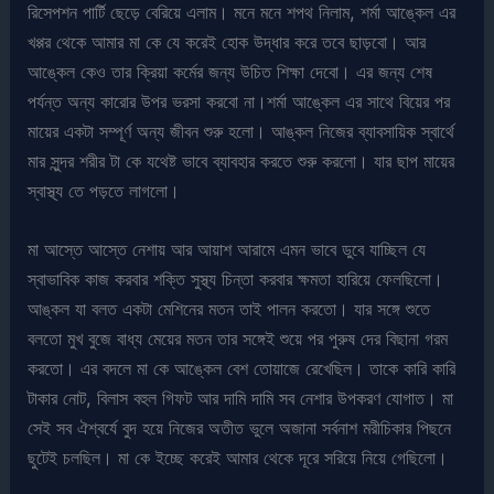
রিসেপশন পার্টি ছেড়ে বেরিয়ে এলাম। মনে মনে শপথ নিলাম, শর্মা আঙ্কেল এর
খপ্পর থেকে আমার মা কে যে করেই হোক উদ্ধার করে তবে ছাড়বো। আর
আঙ্কেল কেও তার ক্রিয়া কর্মের জন্য উচিত শিক্ষা দেবো। এর জন্য শেষ
পর্যন্ত অন্য কারোর উপর ভরসা করবো না।শর্মা আঙ্কেল এর সাথে বিয়ের পর
মায়ের একটা সম্পূর্ণ অন্য জীবন শুরু হলো। আঙ্কল নিজের ব্যাবসায়িক স্বার্থে
মার সুন্দর শরীর টা কে যথেষ্ট ভাবে ব্যাবহার করতে শুরু করলো। যার ছাপ মায়ের
স্বাস্থ্য তে পড়তে লাগলো।
মা আস্তে আস্তে নেশায় আর আয়াশ আরামে এমন ভাবে ডুবে যাচ্ছিল যে
স্বাভাবিক কাজ করবার শক্তি সুস্থ্য চিন্তা করবার ক্ষমতা হারিয়ে ফেলছিলো।
আঙ্কল যা বলত একটা মেশিনের মতন তাই পালন করতো। যার সঙ্গে শুতে
বলতো মুখ বুজে বাধ্য মেয়ের মতন তার সঙ্গেই শুয়ে পর পুরুষ দের বিছানা গরম
করতো। এর বদলে মা কে আঙ্কেল বেশ তোয়াজে রেখেছিল। তাকে কারি কারি
টাকার নোট, বিলাস বহুল গিফট আর দামি দামি সব নেশার উপকরণ যোগাত। মা
সেই সব ঐশ্বর্যে বুদ হয়ে নিজের অতীত ভুলে অজানা সর্বনাশ মরীচিকার পিছনে
ছুটেই চলছিল। মা কে ইচ্ছে করেই আমার থেকে দূরে সরিয়ে নিয়ে গেছিলো।