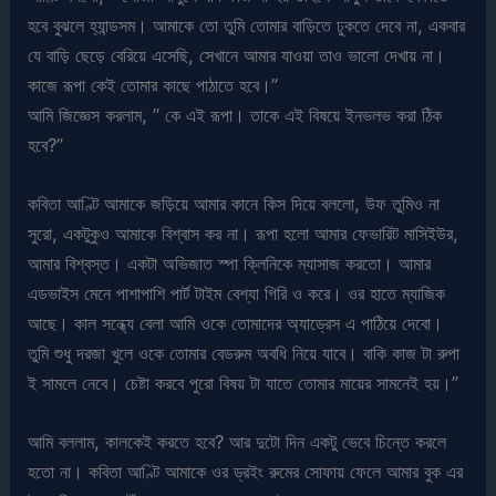
হবে বুঝলে হ্যান্ডসম। আমাকে তো তুমি তোমার বাড়িতে ঢুকতে দেবে না, একবার
যে বাড়ি ছেড়ে বেরিয়ে এসেছি, সেখানে আমার যাওয়া তাও ভালো দেখায় না।
কাজে রূপা কেই তোমার কাছে পাঠাতে হবে।”
আমি জিজ্ঞেস করলাম, ” কে এই রূপা। তাকে এই বিষয়ে ইনভলভ করা ঠিক
হবে?”
কবিতা আণ্টি আমাকে জড়িয়ে আমার কানে কিস দিয়ে বললো, উফ তুমিও না
সুরো, একটুকুও আমাকে বিশ্বাস কর না। রূপা হলো আমার ফেভারিট মাসিইউর,
আমার বিশ্বস্ত। একটা অভিজাত স্পা ক্লিনিকে ম্যাসাজ করতো। আমার
এডভাইস মেনে পাশাপাশি পার্ট টাইম বেশ্যা গিরি ও করে। ওর হাতে ম্যাজিক
আছে। কাল সন্ধ্যে বেলা আমি ওকে তোমাদের অ্যাড্রেস এ পাঠিয়ে দেবো।
তুমি শুধু দরজা খুলে ওকে তোমার বেডরুম অবধি নিয়ে যাবে। বাকি কাজ টা রুপা
ই সামলে নেবে। চেষ্টা করবে পুরো বিষয় টা যাতে তোমার মায়ের সামনেই হয়।”
আমি বললাম, কালকেই করতে হবে? আর দুটো দিন একটু ভেবে চিন্তে করলে
হতো না। কবিতা আণ্টি আমাকে ওর ড্রইং রুমের সোফায় ফেলে আমার বুক এর