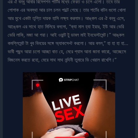
এর ঐ বন্ধু আবার রিসেপশন পার্টির মধ্যে ফেরত ও চলে এলো। তবে তার
পোশাক এর অবস্থা আর চাল চলন পাল্টে গেছে। তার শার্টের বাটন গুলো খোলা
আর মুখে একটা তৃপ্তি দায়ক হাসি লক্ষ্য করলাম। আঙ্কল এর ঐ বন্ধু এসে,
আঙ্কেল এর সাথে হাত মিলিয়ে বললো, “ক্যা মাল হ্যা ইয়ার, ইউ আর ভেরি
ভেরি লাকি, মজা আ গয়া। আই ওয়ান্ট টু ডাবল মাই ইনভেস্টমেন্ট।” আঙ্কল
কমপ্লিমেন্ট টা খুব বিনয়ের সঙ্গে অ্যাকসেপ্ট করলো। আর বলল,” হা হা হা হা…
ভাবী পছন্দ আয়া চলো আচ্ছা বাত হে, মেরে প্যাস আনা জানা কারো, আচ্ছেসে
বিজনেস করতে রহো, মেরে সাথ সাথ নন্দিনী তুমারে ভি খেয়াল রাখেগি।”