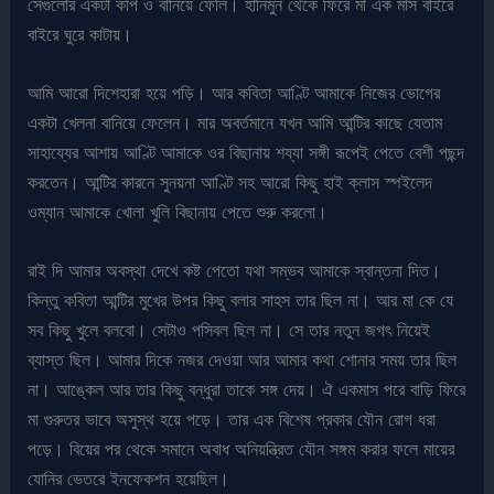
সেগুলোর একটা কপি ও বানিয়ে ফেলি। হানিমুন থেকে ফিরে মা এক মাস বাইরে
বাইরে ঘুরে কাটায়।
আমি আরো দিশেহারা হয়ে পড়ি। আর কবিতা আণ্টি আমাকে নিজের ভোগের
একটা খেলনা বানিয়ে ফেলেন। মার অবর্তমানে যখন আমি আন্টির কাছে যেতাম
সাহায্যের আশায় আণ্টি আমাকে ওর বিছানায় শয্যা সঙ্গী রূপেই পেতে বেশী পছন্দ
করতেন। আন্টির কারনে সুনয়না আণ্টি সহ আরো কিছু হাই ক্লাস স্পইলেদ
ওম্যান আমাকে খোলা খুলি বিছানায় পেতে শুরু করলো।
রাই দি আমার অবস্থা দেখে কষ্ট পেতো যথা সম্ভব আমাকে স্বান্তনা দিত।
কিন্তু কবিতা আন্টির মুখের উপর কিছু বলার সাহস তার ছিল না। আর মা কে যে
সব কিছু খুলে বলবো। সেটাও পসিবল ছিল না। সে তার নতুন জগৎ নিয়েই
ব্যাস্ত ছিল। আমার দিকে নজর দেওয়া আর আমার কথা শোনার সময় তার ছিল
না। আঙ্কেল আর তার কিছু বন্ধুরা তাকে সঙ্গ দেয়। ঐ একমাস পরে বাড়ি ফিরে
মা গুরুতর ভাবে অসুস্থ হয়ে পড়ে। তার এক বিশেষ প্রকার যৌন রোগ ধরা
পড়ে। বিয়ের পর থেকে সমানে অবাধ অনিয়ন্ত্রিত যৌন সঙ্গম করার ফলে মায়ের
যোনির ভেতরে ইনফেকশন হয়েছিল।