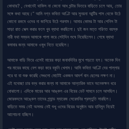
কোথায়? , যেখানেই থাকিস না কেনো আধ ঘন্টার ভিতরে বাড়িতে চলে আয়, তোর
সঙ্গে কথা আছে।” আমি নগ্ন কবিতা আণ্টি আর সুনয়না আন্টির পাস থেকে উঠে
কোনো রকমে ওদের না জাগিয়ে উঠে পরলাম। আমার কোমর টা আর পেনিস টা
সাড়া রাত সেক্স করার ফলে খুব ব্যাথা করছিলো। দুই জন মত্ত পরিণত বয়স্ক
নারী যথা সম্ভব আমাকে পালা করে সেইদিন শুষে নিয়েছিলেন। শেষে ব্যাথা
কমাবার জন্য আমাকে ওষুধ নিতে হয়েছিল।
আমাকে বাড়ি ফিরে এসেই মায়ের কড়া জবাবদিহির মুখে পড়তে হল। অনেক দিন
পর মায়ের কাছে বেশ কড়া করে বকুনি খেলাম। আমি কবিতা আণ্টি দের পাল্লায়
পরে যা যা শুরু করেছি সেগুলো মোটেই একজন আদর্শ বান ছেলের লক্ষণ না।
এই যথেচ্ছা চার বন্ধ করার জন্য মা আমাকে আন্তরিক ভাবে অনেকক্ষন ধরে
বোঝালো। এদিকে মায়ের আর আঙ্কল এর বিয়ের ডেট সামনে চলে আসছিল।
জোরকদমে আঙ্কেল তাদের গ্র্যান্ড ম্যারেজ সেরেমনির প্রস্তুতি সারছিল।
বাড়িতে সময় নেই অসময় নেই শুধু ওদের বিয়ের অনুষ্ঠান আর হানিমুন নিয়েই
আলোচনা হচ্ছিল।