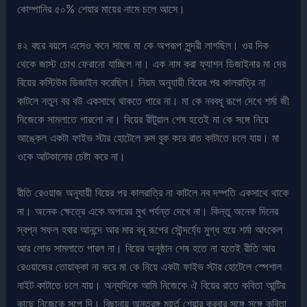
কোম্পানির ৫০% শেয়ার মায়ের নামে চলে আসে।
৪২ বছর বয়সে এসেও কনে সাজে মা কে অপরূপ সুন্দরী লাগছিল। ওর দিক
থেকে জাস্ট চোখ ফেরানো যাচ্ছিল না। এক নাম করা ফ্যাশন ডিজাইনার মা দের
বিয়ের কস্টিউম ডিজাইন করেছিল। নিয়ম অনুযায়ী বিয়ের পর কালরাত্রি না
কাটলে নতুন বর বউ একসাথে থাকতে পারে না। মা কে নববধূ রূপে দেখে শর্মা জী
নিজেকে সামলাতে পারলো না। বিয়ের রীটুয়াল শেষ হতেই মা কে সঙ্গে নিয়ে
আঙ্কেল একটা ফাইভ স্টার হোটেলে রুম বুক করে রাত কাটাতে চলে যায়। মা
ওকে আটকানোর চেষ্টা করে না।
রীতি রেওয়াজ অনুযায়ী বিয়ের পর কালরাত্রি না কাটলে নব দম্পতি একসাথে থাকে
না। অনেক ক্ষেত্রে একে অপরের মুখ পর্যন্ত দেখে না। কিন্তু অনেক দিনের
স্বপ্ন সফল হবার আনন্দে আর মার বধূ রূপের সৌন্দর্য্যে মুগ্ধ হয়ে শর্মা আংকেল
আর লোভ সামলাতে পারল না। বিয়ের অনুষ্ঠান শেষ হতে না হতেই রীতি আর
রেওয়াজের তোয়াক্কা না করে মা কে নিয়ে একটা ফাইভ স্টার হোটেলে স্পেশাল
নাইট কাটাতে চলে যায়। অন্যদিকে আমি নিজেকে ঐ বিয়ের রাতে কবিতা আন্টির
কাছে নিজেকে সপে দি। বিছানায় অন্তরঙ্গ মুহূর্ত শেয়ার করবার সঙ্গে সঙ্গে কবিতা