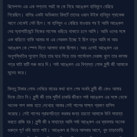
রিসেপশন এর এক সপ্তাহ পরই মা কে নিয়ে আঙ্কেল হানিমুনে বেরিয়ে
গিয়েছিল। বালির একটা অভিজাত রিসর্টে তাদের ওয়ান উইক হানিমুন প্যাকেজ
আগে থেকেই সেট ছিল। মা হানিমুন এ বেরিয়ে যাওয়ার পর ই আমি আঙ্কেল
দের অ্যাপার্টমেন্টে নিজের লাগেজ গুছিয়ে থাকতে চলে আসি। আমি ওদের সঙ্গে
এক বাড়িতে থাকি আমার মা এর সেরকম ইচ্ছে ই ছিল তবুও আমি মা আর
আঙ্কেল কে স্পেস দিতে আলাদা থাক ছিলাম। আর এসেই আঙ্কেল এর
অনুপস্থিতির সুযোগ নিয়ে তার ঘরে গিয়ে তার পার্সোনাল দেরাজ খুলে তার কাগজ
পত্র ঘাটা ঘাটি শুরু করে দি। শর্মা আঙ্কেল এর বিশ্বস্ত লোক মুন্সী জী আমাকে
সন্দেহ করে।
কিন্তু টাকার লোভ দেখিয়ে মায়ের কথা বলে শেষ অবধি মুন্সী জী কেও আমার
দিকে টেনে নি। মুন্সী জী তার সুদীর্ঘ চাকরি জীবনে শর্মা আঙ্কেল এর সঙ্গে থেকে
অনেক পাপ কাজ হতে দেখেছে আবার সেই পাপের সাক্ষ্য প্রমাণ হাপিস
করেছে। সেই পাপের প্রায়শচিত্ত করবার জন্য হয়তো আমাকে উনি সাহায্য
করতে রাজি হয়। মুন্সী জী র সাহায্যে আমি শর্মা আঙ্কেল এর ব্যাবসার অনেক
গুরুত্ব পূর্ণ নথি হাতে পাই। আঙ্কেল রা ফিরে আসবার আগে, খুব তাড়াতাড়ি