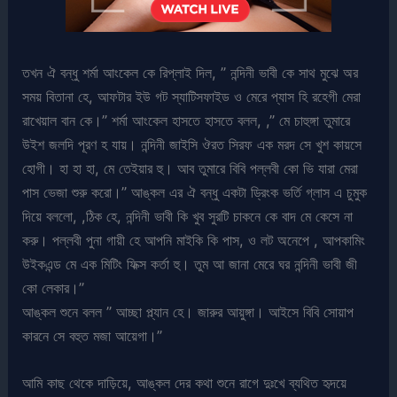
তখন ঐ বন্ধু শর্মা আংকেল কে রিপ্লাই দিল, ” নন্দিনী ভাবী কে সাথ মুঝে অর
সময় বিতানা হে, আফটার ইউ গট স্যাটিসফাইড ও মেরে প্যাস হি রহেগী মেরা
রাখেয়াল বান কে।” শর্মা আংকেল হাসতে হাসতে বলল, ,” মে চাহুঙ্গা তুমারে
উইশ জলদি পূরণ হ যায়। নন্দিনী জাইসি ঔরত সিরফ এক মরদ সে খুশ কায়সে
হোগী। হা হা হা, মে তেইয়ার হু। আব তুমারে বিবি পল্লবী কো ভি যারা মেরা
পাস ভেজা শুরু করো।” আঙ্কল এর ঐ বন্ধু একটা ড্রিংক ভর্তি গ্লাস এ চুমুক
দিয়ে বললো, ,ঠিক হে, নন্দিনী ভাবী কি খুব সুরটি চাকনে কে বাদ মে কেসে না
করু। পল্লবী পুনা গায়ী হে আপনি মাইকি কি পাস, ও লট অনেপে , আপকামিং
উইকএন্ড মে এক মিটিং ফিক্স কর্তা হু। তুম আ জানা মেরে ঘর নন্দিনী ভাবী জী
কো লেকার।”
আঙ্কল শুনে বলল ” আচ্ছা প্ল্যান হে। জারুর আয়ুঙ্গা। আইসে বিবি সোয়াপ
কারনে সে বহুত মজা আয়েগা।”
আমি কাছ থেকে দাড়িয়ে, আঙ্কল দের কথা শুনে রাগে দুঃখে ব্যথিত হৃদয়ে