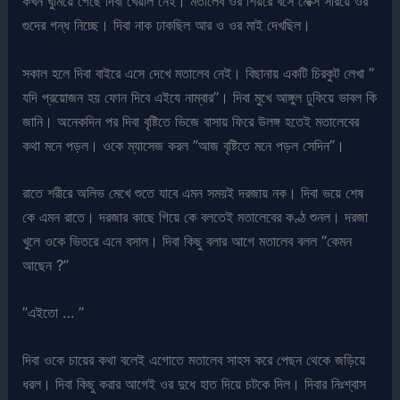
কখন ঘুমিয়ে গেছে দিবা খেয়াল নেই। মতালেব ওর শিয়রে বসে মেক্সি সরিয়ে ওর
গুদের গন্ধ নিচ্ছে। দিবা নাক ঢাকছিল আর ও ওর মাই দেখছিল।
সকাল হলে দিবা বাইরে এসে দেখে মতালেব নেই। বিছানায় একটি চিরকুট লেখা ”
যদি প্রয়োজন হয় ফোন দিবে এইযে নাম্বার”। দিবা মুখে আঙ্গুল ঢুকিয়ে ভাবল কি
জানি। অনেকদিন পর দিবা বৃষ্টিতে ভিজে বাসায় ফিরে উলঙ্গ হতেই মতালেবের
কথা মনে পড়ল। ওকে ম্যাসেজ করল ”আজ বৃষ্টিতে মনে পড়ল সেদিন”।
রাতে শরীরে অলিভ মেখে শুতে যাবে এমন সময়ই দরজায় নক। দিবা ভয়ে শেষ
কে এমন রাতে। দরজার কাছে গিয়ে কে বলতেই মতালেবের কণ্ঠ শুনল। দরজা
খুলে ওকে ভিতরে এনে বসাল। দিবা কিছু বলার আগে মতালেব বলল ”কেমন
আছেন ?”
”এইতো … ”
দিবা ওকে চায়ের কথা বলেই এগোতে মতালেব সাহস করে পেছন থেকে জড়িয়ে
ধরল। দিবা কিছু করার আগেই ওর দুধে হাত দিয়ে চটকে দিল। দিবার নিঃশ্বাস