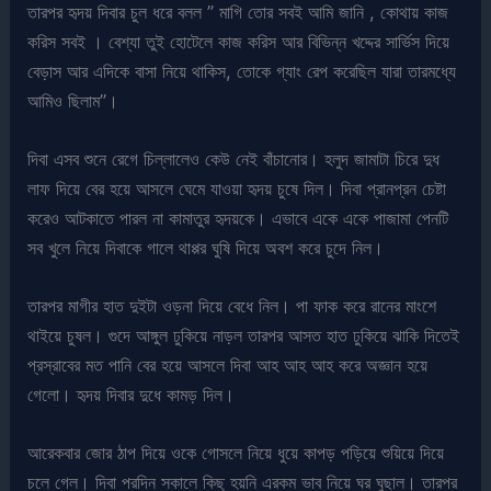
তারপর হৃদয় দিবার চুল ধরে বলল ” মাগি তোর সবই আমি জানি , কোথায় কাজ
করিস সবই । বেশ্যা তুই হোটেলে কাজ করিস আর বিভিন্ন খদ্দের সার্ভিস দিয়ে
বেড়াস আর এদিকে বাসা নিয়ে থাকিস, তোকে গ্যাং রেপ করেছিল যারা তারমধ্যে
আমিও ছিলাম”।
দিবা এসব শুনে রেগে চিল্লালেও কেউ নেই বাঁচানোর। হলুদ জামাটা চিরে দুধ
লাফ দিয়ে বের হয়ে আসলে ঘেমে যাওয়া হৃদয় চুষে দিল। দিবা প্রানপ্রন চেষ্টা
করেও আটকাতে পারল না কামাতুর হৃদয়কে। এভাবে একে একে পাজামা পেনটি
সব খুলে নিয়ে দিবাকে গালে থাপ্পর ঘুষি দিয়ে অবশ করে চুদে নিল।
তারপর মাগীর হাত দুইটা ওড়না দিয়ে বেধে নিল। পা ফাক করে রানের মাংশে
থাইয়ে চুষল। গুদে আঙ্গুল ঢুকিয়ে নাড়ল তারপর আসত হাত ঢুকিয়ে ঝাকি দিতেই
প্রস্রাবের মত পানি বের হয়ে আসলে দিবা আহ আহ আহ করে অজ্ঞান হয়ে
গেলো। হৃদয় দিবার দুধে কামড় দিল।
আরেকবার জোর ঠাপ দিয়ে ওকে গোসলে নিয়ে ধুয়ে কাপড় পড়িয়ে শুয়িয়ে দিয়ে
চলে গেল। দিবা পরদিন সকালে কিছু হয়নি এরকম ভাব নিয়ে ঘর ঘুছাল। তারপর