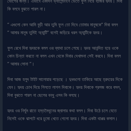
ভোগের জন্য। এভাবে একদিন ভ্যালেন্টাইন ডেতে ফুল নিয়ে হাজির হৃদয়। দিবা
কি বলবে বুঝতে পারল না।
” এগুলো কেন আমি বুড়ী আর তুমি ফুল তো দিবে তোমার মানুষকে” দিবা বলল
” আমার মানুষ তুমিই অ্যান্টি” বলেই জড়িয়ে ধরল অ্যান্টিকে হৃদয়।
ফুল রেখে দিবা হৃদয়কে বলল ওর ব্যাথা চলে গেছে। হৃদয় আনন্দিত হয়ে ওকে
কোন চিন্তা করতে না বলল এখন থেকে দিবার দেখাশুনা সেই করবে। দিবা বলল
” আমার সোনা ”।
দিবা আজ হলুদ টাইট সালোয়ার পড়েছে । দুধগুলো তাকিয়ে আছে হ্রদয়ের দিকে
যেন। হৃদয় চোখ দিয়ে গিলতে লাগল দিবাকে। হৃদয় দিবাকে প্রপজ করে বসল,
দিবা বুঝতে পারল না ছেলের বন্ধু এসব কি বলছে।
হৃদয় ওর নির্ঘুম রাতে হস্তমৈথুনের জ্বালার কথা বলল। দিবা উঠে চলে যেতে
নিলেই ওকে ঝাপটে ধরে চুমো খেতে গেলো হৃদয়। দিবা একটা থাপ্পর কসাল।