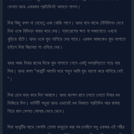
ফেলান হৃদয় একরকম প্রতিদিনই আসতে লাগল।
দিবা কিছু বলল না যেহেতু একা বোরিং লাগে। হৃদয় বসে থাকে টেলিভিশন দেখে
দিবা ওকে বিভিন্ন খাবার করে দেয়। গ্যাংরেপের ক্ষত না শুকানোতে এখনো
খুড়িয়ে হাঁটে। হৃদয় ওকে মুভ লাগিয়ে দেয় পায়ে। এরকম আজকেও মুভ লাগাতে
চাইলে দিবা বিছানায় গা এলিয়ে দেয়।
হৃদয় আজ দিবার রানের দিকে মুভ লাগাতে গেলে একটু অস্বস্তিতে পড়ে যায়
দিবা। হৃদয় বলল ”অ্যান্টি আপনি শুয়ে পড়ুন আমি মুভ ভালো করে লাগিয়ে দেই
”।
দিবা চোখ বন্ধ করে দিল আরামে। হৃদয় মাংসল রানে ঢলতে ঢলতে দিবার গুদ
ভিজিয়ে দিল। ভার্সিটি পড়ুয়া হৃদয় এভাবেই গুদ ভিজাত প্রতিদিন আর বাসায়
গিয়ে মাল ফেলত সোনার ভেবে ভেবে।
দিবা অ্যান্টির সাথে সেলফি তোলা বন্ধুত্ব করা সব চলছিল শুধু একবার এই শরীর