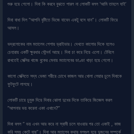
শুরু হয়ে গেলো। দিবা কি করবে বুঝতে পারল না লোকটি বলল ‘আমি তাহলে যাই’
দিবা বাধা দিল ”আপনি বৃষ্টিতে ভিজে যাবেন একটু বসে যান”। লোকটি ফিরে
আসল।
ভদ্রলোকের নাম মতালেব পেশায় ড্রাইভার। দেখতে কালোর দিকে হলেও
চেহারায় একটি ক্ষুরধার সৌন্দর্য আছে। দিবা চা করে নিয়ে এলো। টেবিলে
রাখতেই মেক্সির খাজে বুকের মেনায় মতালেবের ডাণ্ডা খাড়া হয়ে গেলো।
কালো মেক্সিতে সদ্য ভেজা শরীরে চোখে কাজল আর খোলা লেয়ার চুলে দিবাকে
ফুটফুটে লাগছে।
লোকটি চায়ে চুমুক দিয়ে দিবার ঝোলা দুধের দিকে তাকিয়ে জিজ্ঞেস করল
”আপনার ভয় করেনা একা এখানে?”
দিবা বলল ” ভয় এখন আর করে না স্বামী চলে যাওয়ার পর তো একাই , কাজ
করি সময় কেটে যায়”। দিবা আর মতালেব কথায় মশগুল হয়ে দুজনের সম্পর্কে