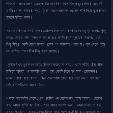
ভিজাল। এবার দুজন দুজনকে উম করে কিস করল জিহ্বা চুষে দিল। দুজনেই
ঝর্ণায় গোসল সারল। দিবার প্রসাব করলে মতালেব ওর গুদ পানি দিয়ে ধুয়ে দিল।
দুজনে ঘুমিয়ে পড়ল।
সকালে সেদিনের মতই আবার মতালেব নিরুদ্দেশ। দিবা গুদের বাড়ন্ত জালায় পুড়ে
কাজে গেল। আজ ফিরল অনেক রাতে। মাঠের দিকে ঘুরতেই কয়েকটি ছেলে
পিছু নিল। একটি ছেলে সামনে এসেই পথ আটকাল। তারপর পেছন থেকে পুরো
দল ঝাপিয়ে পড়ল দিবা কিছু বলার আগেই।
প্রথমেই ওর মুখ বাঁধল জাতে চিৎকার করতে না পারে। ওকে মাঠের ধাঁরে ভাঙ্গা
বাড়িতে ঢুকিয়ে ওর সালয়ার খুলল। ব্রা পেনটি ছিরে মুখ ঘষল একেকজন।
ছয়জন একে একে লাগাল। দিবা এক পর্যায় বেহুশ হয়ে পরে রইল। হুশ হলে
খোঁড়াতে খোঁড়াতে বাসায় ফিরল।
এভাবে অনেকদিন কেটে গেলে একদিন ওর ছেলের বন্ধু হৃদয় আসল। ছেলের
বন্ধু আসায় খুশিই হল দিবা। ওকে বসাল আলাপ করল। হৃদয় জানত না বন্ধু
এখানে থাকেনা। বন্ধুর এরকম মিলফ মাকে দেখে ফ্যান্টাসি করে একসময় মাল