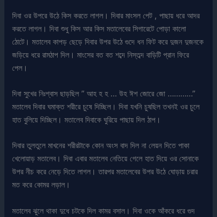
দিবা ওর উপরে উঠে কিস করতে লাগল। দিবার মাংসল পেট , পাছায় ধরে আদর
করতে লাগল। দিবা শুধু কিস আর কিস মতালেবের সিগারেটে পোড়া কালো
ঠোটে। মতালেব কাপড় ছেড়ে দিবার উপর উঠে গুদে ধন ফিট করে দুজন দুজনকে
জড়িয়ে ধরে রামঠাপ দিল। মাংসের বত বত শব্দে নিস্তব্দ বাড়িটি প্রান ফিরে
পেল।
দিবা সুখের নিঃশ্বাস ছাড়ছিল ” আহ হ হ … উহ ঈশ জোরে জো …………”
মতালেব দিবার ঘমাক্ত শরীরে চুষে দিচ্ছিল। দিবা যখনি চুষছিল তখনই ওর চুলে
হাত বুলিয়ে দিচ্ছিল। মতালেব দিবাকে ঘুরিয়ে পাছায় দিল ঠাপ।
দিবার তুলতুলে মাখনের শরীরটাকে কোন অংস বাদ দিল না লেয়ন দিতে পাকা
খেলোয়াড় মতালেব। দিবা এবার মতালেব নেতিয়ে গেলে হাত দিয়ে ওর সোনাকে
উপর নীচ করে নেড়ে দিতে লাগল। তারপর মতালেবের উপর উঠে ঘোড়ায় চরার
মত করে কোমর লড়াল।
মতালেব ঝুলে থাকা দুধে চটকে দিল কামর বসাল। দিবা ওকে আঁকরে ধরে গুদ