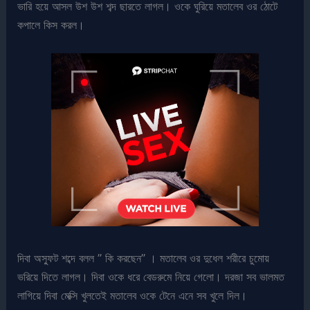
ভারি হয়ে আসল উশ উশ শব্দ ছারতে লাগল। ওকে ঘুরিয়ে মতালেব ওর ঠোটে
কপালে কিস করল।
দিবা অস্ফুট শব্দে বলল ” কি করছেন” । মতালেব ওর দুধেল শরীরে চুমোয়
ভরিয়ে দিতে লাগল। দিবা ওকে ধরে বেডরুমে নিয়ে গেলো। দরজা সব ভালমত
লাগিয়ে দিবা মেক্সি খুলতেই মতালেব ওকে টেনে এনে সব খুলে দিল।