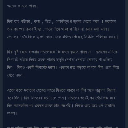
অনেক জানতে পারল।
দিবা তার পরিবার , কাজ , বিয়ে , একাকীত্ব র জ্বালা শেয়ার করল । মতালেব
তার পড়াশুনা করার ইচ্ছা , মাকে নিয়ে থাকা বা বিয়ে না করার কথা বলল।
মতালেব ৪০’র দিকে হলেও বয়স ঢেকে রাখতে পেরেছে নিয়মিত পরিশ্রম করায়।
দিবা বৃষ্টি বেড়ে যাওয়ায় মতালেবকে কি বলবে বুঝতে পারল না। মতালেব এদিকে
সিগারেট ধরিয়ে দিবার ডবকা পাছার দুলুনি দেখতে দেখতে সোফায় গা এলিয়ে
দিল। দিবাও একটি সিগারেট ধরাল। এভাবে রাত বাড়তে লাগলে দিবা ওকে নিয়ে
খেতে বসল।
এতো রাতে মতালেব যেহেতু শহরে ফিরতে পারবে না দিবা ওকে বারান্দায় বিছানা
করে দিল। দিবা ভিতরের রুমে চলে গেল। মতালেব শুয়েই ধন খেঁচা শুরু করে
দিল অনেকদিন পর এরকম ডবকা মাল দেখেছি। দিবাও শুয়ে শুয়ে গুদ হাতাতে
লাগল।