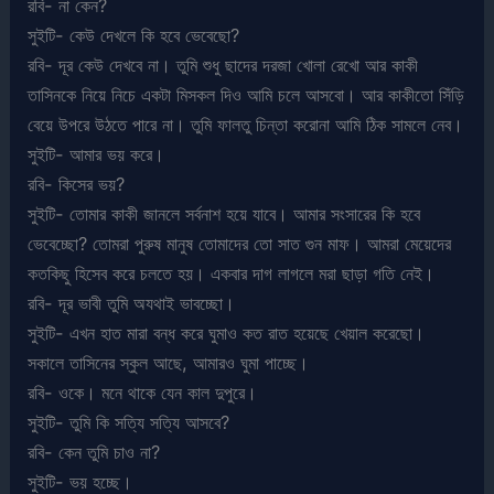
রবি- না কেন?
সুইটি- কেউ দেখলে কি হবে ভেবেছো?
রবি- দূর কেউ দেখবে না। তুমি শুধু ছাদের দরজা খোলা রেখো আর কাকী
তাসিনকে নিয়ে নিচে একটা মিসকল দিও আমি চলে আসবো। আর কাকীতো সিঁড়ি
বেয়ে উপরে উঠতে পারে না। তুমি ফালতু চিন্তা করোনা আমি ঠিক সামলে নেব।
সুইটি- আমার ভয় করে।
রবি- কিসের ভয়?
সুইটি- তোমার কাকী জানলে সর্বনাশ হয়ে যাবে। আমার সংসারের কি হবে
ভেবেচ্ছো? তোমরা পুরুষ মানুষ তোমাদের তো সাত গুন মাফ। আমরা মেয়েদের
কতকিছু হিসেব করে চলতে হয়। একবার দাগ লাগলে মরা ছাড়া গতি নেই।
রবি- দূর ভাবী তুমি অযথাই ভাবচ্ছো।
সুইটি- এখন হাত মারা বন্ধ করে ঘুমাও কত রাত হয়েছে খেয়াল করেছো।
সকালে তাসিনের স্কুল আছে, আমারও ঘুমা পাচ্ছে।
রবি- ওকে। মনে থাকে যেন কাল দুপুরে।
সুইটি- তুমি কি সত্যি সত্যি আসবে?
রবি- কেন তুমি চাও না?
সুইটি- ভয় হচ্ছে।