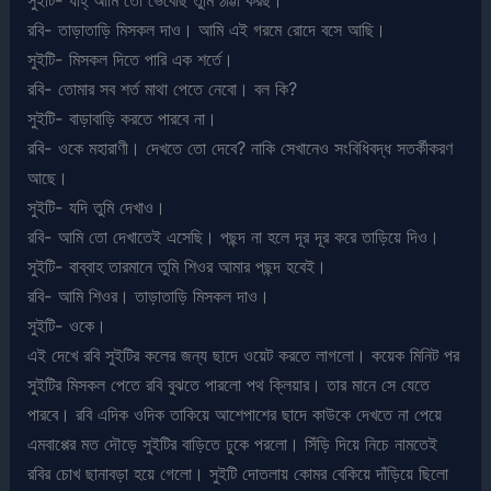
রবি- তাড়াতাড়ি মিসকল দাও। আমি এই গরমে রোদে বসে আছি।
সুইটি- মিসকল দিতে পারি এক শর্তে।
রবি- তোমার সব শর্ত মাথা পেতে নেবো। বল কি?
সুইটি- বাড়াবাড়ি করতে পারবে না।
রবি- ওকে মহারাণী। দেখতে তো দেবে? নাকি সেখানেও সংবিধিবদ্ধ সতর্কীকরণ
আছে।
সুইটি- যদি তুমি দেখাও।
রবি- আমি তো দেখাতেই এসেছি। পছন্দ না হলে দূর দূর করে তাড়িয়ে দিও।
সুইটি- বাব্বাহ তারমানে তুমি শিওর আমার পছন্দ হবেই।
রবি- আমি শিওর। তাড়াতাড়ি মিসকল দাও।
সুইটি- ওকে।
এই দেখে রবি সুইটির কলের জন্য ছাদে ওয়েট করতে লাগলো। কয়েক মিনিট পর
সুইটির মিসকল পেতে রবি বুঝতে পারলো পথ ক্লিয়ার। তার মানে সে যেতে
পারবে। রবি এদিক ওদিক তাকিয়ে আশেপাশের ছাদে কাউকে দেখতে না পেয়ে
এমবাপ্পের মত দৌড়ে সুইটির বাড়িতে ঢুকে পরলো। সিঁড়ি দিয়ে নিচে নামতেই
রবির চোখ ছানাবড়া হয়ে গেলো। সুইটি দোতলায় কোমর বেকিয়ে দাঁড়িয়ে ছিলো