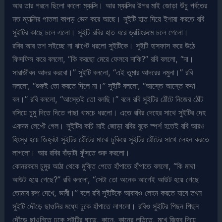
আর তার পরনে ছিলো কালো ম্যাক্সি। আর ম্যাক্সির উপর মাই জোড়া উঁচু পর্বতের
মত ম্যাক্সির পাতলা কাপড় ভেদ করে আছে। সুইটি হাত দিয়ে ইশারা করতে রবি
সুইটির কাছে চলে এলো। সুইটি রবির হাত ধরে ড্রয়িংরুমে চলে গেলো।
রবির আর তশ সইচ্ছে না ঝাপ্টে ধরলো সুইটিকে। সুইটি হাসফাস করে উঠে
ফিসফিস করে বললো, “কি করছো মেরে ফেলবে নাকি?” রবি বললো, “না।
সারাজীবন আদর করবো।” সুইটি বললো, “এই তুমার আদরের নমুনা।” রবি
নললো, “শুরুই তো করতে দিলে না।” সুইটি বললো, “আস্তে আস্তে কথা
বল।” রবি বললো, “আস্তেই তো বলছি।” বলে রবি সুইটির ঠোঁটে নিজের ঠোঁট
বসিয়ে চুমু দিতে দিতে পাছা খামচে ধরলো। এতে রবির দেহের সাথে সুইটির দেহ
একদম লেপ্টে গেল। সুইটির কচি মাই জোড়া রবির বুকে স্পর্শ হতেই রবি আরও
হিংস্র হয়ে জিহ্বটা সুইটির ঠোঁটের মাঝে ঢুকিয়ে সুইটির ঠোঁটের সাথে লেহন করতে
লাগলো। আর রবির বাঁড়াটা ফুঁসতে শুরু করলো।
কোনরকমে চুমুর আঠা থেকে মুক্তি পেতে হাঁপাতে হাঁপাতে বললো, “কি মাথা
আউট হয়ে গেছে?” রবি বললো, “সেটা তো অনেক আগেই আউট হয়ে গেছে
তোমার রুপ দেখে, ভাবী।” বলে রবি সুইটিকে আবারও লেহন করতে যাবে তখন
সুইটি দৌঁড়ে ছাওনির মধ্যে ঢুকে হাঁপাতে লাগলো। রবিও সুইটির পিছন পিছন
দৌঁড়ে ছাওনিতে ঢুকে সুইটির ঘাড়ে, কানে, কানের লতিতে, মুখে জিহ্ব দিয়ে