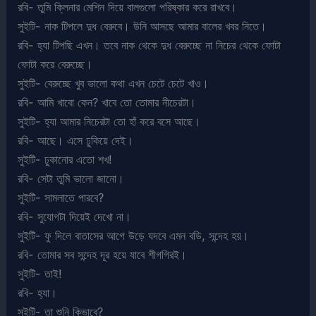
রবি- তুমি ক্লিনার মেশিন দিয়ে বালগুলো পরিষ্কার করে রাখবে।
সুইটি- নাক টিপলে দুধ বেরুবে। উনি আসছে আমার বালের খবর নিতে।
রবি- হ্যা টিপছি এখন। তবে নাক থেকে দুধ বেরুচ্ছে না নিচের থেকে ফোটা
ফোটা করে বেরুচ্ছে।
সুইটি- বেরুচ্ছে খুব ভালো কথা এখন চেটে চেটে খাও।
রবি- আমি খাবো কেন? খাবে তো তোমার নীচেরটা।
সুইটি- হ্যা আমার নিচেরটা তো হাঁ করে বসে আছে।
রবি- আছে। এসে ঢুকিয়ে দেই।
সুইটি- ঢুকানোর এতো শখ!
রবি- সেটা তুমি ভালো জানো।
সুইটি- সামলাতে পারবে?
রবি- সুযোগটা দিয়েই দেখো না।
সুইটি- ফু দিলে বাতাসের আগে উড়ে যদবে এমন বডি, সন্দেহ হয়।
রবি- তোমার সব সন্দেহ দূর হয়ে যাবে শীগগিরই।
সুইটি- তাই!
রবি- হ্যা।
সুইটি- তা শুনি কিভাবে?