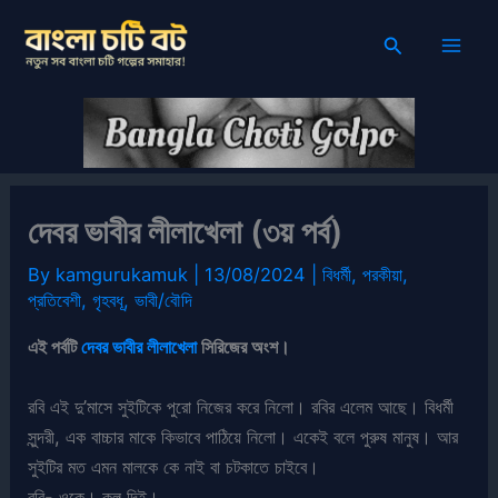
Skip
Search
to
content
দেবর ভাবীর লীলাখেলা (৩য় পর্ব)
By
kamgurukamuk
|
13/08/2024
|
বিধর্মী
,
পরকীয়া
,
প্রতিবেশী
,
গৃহবধূ
,
ভাবী/বৌদি
এই পর্বটি
দেবর ভাবীর লীলাখেলা
সিরিজের অংশ।
রবি এই দু’মাসে সুইটিকে পুরো নিজের করে নিলো। রবির এলেম আছে। বিধর্মী
সুন্দরী, এক বাচ্চার মাকে কিভাবে পাঠিয়ে নিলো। একেই বলে পুরুষ মানুষ। আর
সুইটির মত এমন মালকে কে নাই বা চটকাতে চাইবে।
রবি- ওকে। কল দিই।