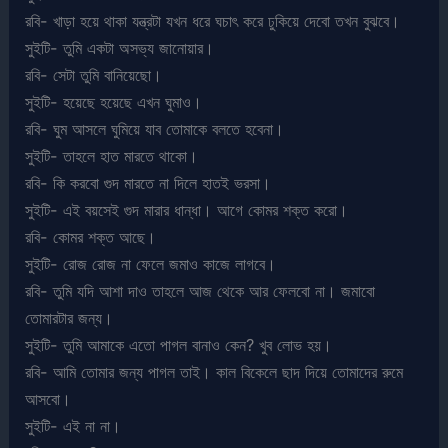
রবি- খাড়া হয়ে থাকা যন্ত্রটা যখন ধরে ঘচাৎ করে ঢুকিয়ে দেবো তখন বুঝবে।
সুইটি- তুমি একটা অসভ্য জানোয়ার।
রবি- সেটা তুমি বানিয়েছো।
সুইটি- হয়েছে হয়েছে এখন ঘুমাও।
রবি- ঘুম আসলে ঘুমিয়ে যাব তোমাকে বলতে হবেনা।
সুইটি- তাহলে হাত মারতে থাকো।
রবি- কি করবো গুদ মারতে না দিলে হাতই ভরসা।
সুইটি- এই বয়সেই গুদ মারার ধান্ধা। আগে কোমর শক্ত করো।
রবি- কোমর শক্ত আছে।
সুইটি- রোজ রোজ না ফেলে জমাও কাজে লাগবে।
রবি- তুমি যদি আশা দাও তাহলে আজ থেকে আর ফেলবো না। জমাবো
তোমারটার জন্য।
সুইটি- তুমি আমাকে এতো পাগল বানাও কেন? খুব লোভ হয়।
রবি- আমি তোমার জন্য পাগল তাই। কাল বিকেলে ছাদ দিয়ে তোমাদের রুমে
আসবো।
সুইটি- এই না না।