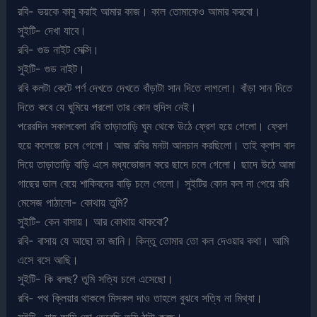
রবি- ভয়কে কাবু করাই আমার কাজ। কাল তোমাকেও আমার করবো।
সুইটি- দেখা যাবে।
রবি- গুড নাইট সেক্সি।
সুইটি- গুড নাইট।
রবি কলটা কেটে পর্ণ দেখতে দেখতে বাঁড়াটা সান দিতে লাগলো। বাঁড়া সান দিতে
দিতে কবে যে ঘুমিয়ে পরলো তার কোন হুদিস নেই।
পরেরদিন সকালবেলা রবি তাড়াতাড়ি ঘুম থেকে উঠে ফ্রেশ হয়ে গেলো। ফ্রেশ
হয়ে কলেজে চলে গেলো। আজ রবির মনটা আনচান করছিলো। তাই ক্লাস বাদ
দিয়ে তাড়াতাড়ি বাড়ি এসে মধ্যভোজন করে ছাদে চলে গেলো। ছাদে উঠে আমা
গাছের ডাল বেয়ে শাকিবদের বাড়ি চলে গেলো। সুইটির কোন কল না পেয়ে রবি
মেসেজ পাঠালো- কোথায় তুমি?
সুইটি- কেন বাসায়। আর কোথায় থাকবো?
রবি- বাসায় যে আছো তা জানি। কিন্তু তোমার তো কল দেওয়ার কথা। আমি
এসে বসে আছি।
সুইটি- কি বলছ? তুমি সত্যি চলে এসেছো।
রবি- পথ ক্লিয়ার থাকলে মিসকল দাও তাহলে বুঝবে সত্যি না মিথ্যা।
সুইটি- যাহ্ আমি তো ভেবেছি তুমি ঠাট্টা করছ।