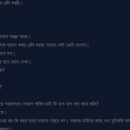
র চেষ্টা করছি।
আলাদা অস্ত্র আছে।
বউকে ঘায়েল করার চেষ্টা করছে তাহলে সেটা কেটে ফেলবে।
জায়গা মত।
না হলে ভেবে দেখব।
কি?
?
ী মেয়ে সহজলভ্য সেখানে শাকিব ভাই কি বসে বসে হাত মারে নাকি?
াকে।
 পাওয়া বাঘ কি রক্ত ছাড়া থাকতে পারবে বল। সঙ্গমের চাহিদার কাছে কত মুনিঋষি স
ম করছো।