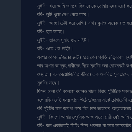
সুইটি- বারে আমি জানবো কিভাবে কে তোমার হৃদয় হরণ কর
রবি- তুমি খুজে দেখ পেয়ে যাবে।
সুইটি- আচ্ছা চেষ্টা করে দেখি। এখন ঘুমাও অনেক রাত 
রবি- হ্যা আছে।
সুইটি- তাহলে ঘুমাও গুড নাইট।
রবি- ওকে গুড নাইট।
এরপর থেকে দু’জনের রুটিন হয়ে গেল প্রতি রাত্রিবেলা চ্যাট
তার অপার আগ্রহ নারীদেহ নিয়ে সুইটির ভরা যৌবনবতী রুপ 
শুন্যতা। একঘেয়েমিজনিত জীবনে এক অবারিত সুবাতাসের ন
সুইটির মাঝে।
দিনের বেলা রবি কলেজে ব্যাস্ত থাকে বিধায় সুইটিকে সকালব
বলে রবিও সেই সময় ছাদে উঠে দু’জনের মাঝে চোখাচোখি হয়
রবি সুইটির মনে জায়গা করে নিল মাস দুয়েকের অন্তরঙ্গতা
সুইটি- কি গো আমার প্রেমিক আজ এতো দেরী যে? আমি ত
রবি- বাল একটাকেই ফিটিং দিতে পারলাম না আর আরেকটার 