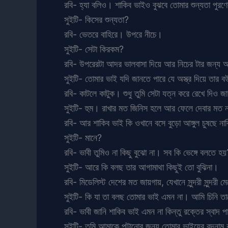
রবি- হ্যা বলিও। শাকিব ভাইও বুঝবে তোমার শুন্যতা পুরণে
সুইটি- কিসের শুন্যতা?
রবি- ভেতরে বাহিরে। উপরে নীচে।
সুইটি- সেটা কিরকম?
রবি- উপরেরটা আদর ভালবাসা দিয়ে আর নিচের টার জন্য 
সুইটি- তোমার ভাই যদি জানতে পারে যে অস্ত্র দিয়ে তার 
রবি- কাটলে কাটুক। শুধু তুমি সেটা যত্ন করে রেখে দিও 
সুইটি- হুম। রাখার মত জিনিস হলে আর ফেলে দেবার মত 
রবি- আর শাকিব ভাই কি ওখানে বসে বুড়ো আঙ্গুল চুষছে না
সুইটি- মানে?
রবি- ভাবী তুমিও না কিছু বুঝো না। সব কি ভেঙ্গে বলতে হয়
সুইটি- আরে কি বলছ তার আগামাথা কিছুই তো বুঝিনা।
রবি- মিডেলিস্ট দেশের মত জায়গায়, যেখানে সুন্দরী সুন্দর
সুইটি- কি যা তা বলছ তোমার ভাই এমন না। আমি চিনি ত
রবি- ভাবী জানি শাকিব ভাই এমন না কিন্তু রক্তের স্বাদ
সুইটি- তুমি আমাকে পটানোর জন্য তোমার ভাইয়ের বদনা