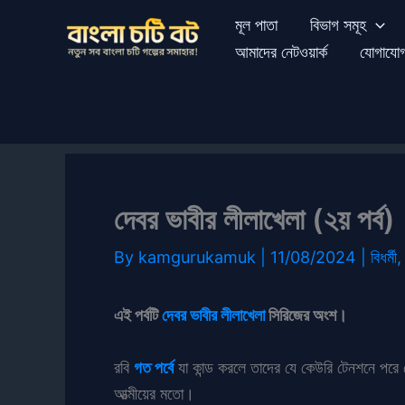
Skip
মূল পাতা
বিভাগ সমূহ
to
আমাদের নেটওয়ার্ক
যোগাযো
content
দেবর ভাবীর লীলাখেলা (২য় পর্ব)
By
kamgurukamuk
|
11/08/2024
|
বিধর্মী
এই পর্বটি
দেবর ভাবীর লীলাখেলা
সিরিজের অংশ।
রবি
গত পর্বে
যা কান্ড করলে তাদের যে কেউরি টেনশনে পরে
আত্মীয়ের মতো।