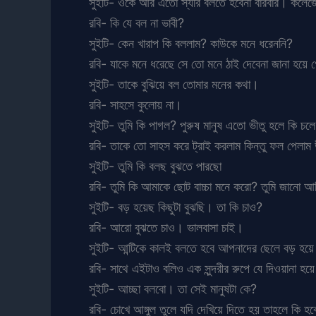
সুইটি- ওকে আর এতো স্যরি বলতে হবেনা বারবার। কলেজে এক
রবি- কি যে বল না ভাবী?
সুইটি- কেন খারাপ কি বললাম? কাউকে মনে ধরেননি?
রবি- যাকে মনে ধরেছে সে তো মনে ঠাই দেবেনা জানা হয়ে
সুইটি- তাকে বুঝিয়ে বল তোমার মনের কথা।
রবি- সাহসে কুলোয় না।
সুইটি- তুমি কি পাগল? পুরুষ মানুষ এতো ভীতু হলে কি চল
রবি- তাকে তো সাহস করে ট্রাই করলাম কিন্তু ফল পেলাম 
সুইটি- তুমি কি বলছ বুঝতে পারছো
রবি- তুমি কি আমাকে ছোট বাচ্চা মনে করো? তুমি জানো আ
সুইটি- বড় হয়েছ কিছুটা বুঝছি। তা কি চাও?
রবি- আরো বুঝতে চাও। ভালবাসা চাই।
সুইটি- আন্টিকে কালই বলতে হবে আপনাদের ছেলে বড় হয়ে গে
রবি- সাথে এইটাও বলিও এক সুন্দরীর রুপে যে দিওয়ানা হ
সুইটি- আচ্ছা বলবো। তা সেই মানুষটা কে?
রবি- চোখে আঙ্গুল তুলে যদি দেখিয়ে দিতে হয় তাহলে কি হ