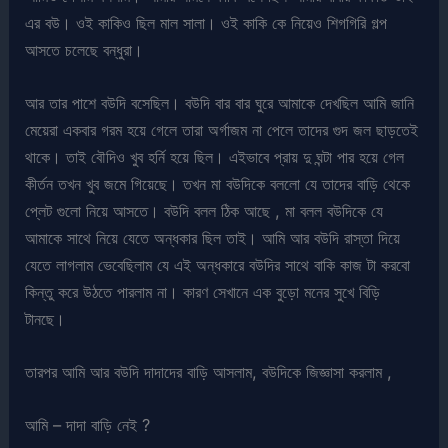
এর বউ। ওই কাকিও ছিল মাল সালা। ওই কাকি কে নিয়েও শিগগিরি গল্প
আসতে চলেছে বন্ধুরা।
আর তার পাশে বউদি বসেছিল। বউদি বার বার ঘুরে আমাকে দেখছিল আমি জানি
মেয়েরা একবার গরম হয়ে গেলে তারা অর্গাজম না পেলে তাদের গুদ জল ছাড়তেই
থাকে। তাই বৌদিও খুব হর্নি হয়ে ছিল। এইভাবে প্রায় দু ঘন্টা পার হয়ে গেল
কীর্তন তখন খুব জমে গিয়েছে। তখন মা বউদিকে বললো যে তাদের বাড়ি থেকে
প্লেট গুলো নিয়ে আসতে। বউদি বলল ঠিক আছে , মা বলল বউদিকে যে
আমাকে সাথে নিয়ে যেতে অন্ধকার ছিল তাই। আমি আর বউদি রাস্তা দিয়ে
যেতে লাগলাম ভেবেছিলাম যে এই অন্ধকারে বউদির সাথে বাকি কাজ টা করবো
কিন্তু করে উঠতে পারলাম না। কারণ সেখানে এক বুড়ো মনের সুখে বিড়ি
টানছে।
তারপর আমি আর বউদি দাদাদের বাড়ি আসলাম, বউদিকে জিজ্ঞাসা করলাম ,
আমি – দাদা বাড়ি নেই ?