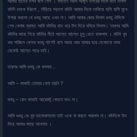
আমার হাতের উপর বসে গেল । বসতেই আমি আঙ্গুল উপরের দিকে গুতা দিলাম
বউদি চমকে উঠলো , দাঁড়িয়ে পড়লো বউদি আমার দিকে তাকিয়ে হাসি হাসি মুখে
ইশারা করলো যে গুড্ডু আছে এখন না। আমি আবার জোর দিলাম গুড্ডু ঐদিকে
গেম খেলায় ব্যাস্ত আমি বউদির হাত ধরে টান দিয়ে বসিয়ে দিলাম। তারপর আমি
বউদির কাছে গিয়ে বউদির পীঠে আস্তে আস্তে চুমু খেতে থাকলাম । বউদি খুব
ভয় পাচ্ছিল কেননা গুড্ডু পাশেই বসে আছে আর আমার ঘরে যেকোনো সময়
যেকেউ আস্তে পারে তাই।
তারপর আমি গুড্ডু কে বললাম ..
আমি – কাকাই তোমার খেলা হয়নি ?
গুড্ডু – কেন কাকাই আরেকটু খেলতে দাও না।
আমি গুড্ডু কে খুব ভালোবাসতাম তাই ওকে না করতে পারলাম না। বউদিকে টান
দিয়ে আমার কাছে আনলাম ।