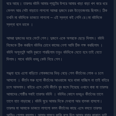
ঘরে আছে। তারপর বউদি আমার প্যান্টের উপরে আমার খাড়া বাড়া খপ করে ধরে
ফেলল আর সেটা নাড়াতে লাগলো আমরা দুজনে চরম উত্তেজনায় ছিলাম। ঠিক
তখনি মা বউদিকে ডাকতে লাগলো – এই স্বপ্না কই গেলি রে।মা বউদিকে
স্বপ্না বলে ডাকে ।
আমরা দুজনের ভয়ে ফেটে গেল। দুজনে একে অপরকে ছেড়ে দিলাম। বউদি
নিজেকে ঠিক করছিল বউদির চোখে কামের নেশা আমি ঠিক লক্ষ করছিলাম ।
বউদি অসুন্তুষ্ট আমি বুঝতে পারছিলাম তবুও বউদিকে যেতে হবে তাই যেতে
দিলাম। সাথে বউদি গুড্ডু কেউ নিয়ে গেল।
সন্ধ্যা হয়ে এলো বাড়িতে লোকজনের ভিড় বেড়ে গেল কীর্তনের লোক ও চলে
আসলো । কীর্তন শুরু হলো কীর্তনের আওয়াজে ঘরে থাকা যাচ্ছিল না তাই বাইরে
চলে আসলাম। বাইরে এসে দেখি কীর্তন খুব জমে গিয়েছে ওখানে বাবা মা তারপর
আমাদের গোষ্ঠীর সবাই তারপর বউদি । বউদির কোলে গুড্ডুও কীর্তনের তালে
তালে হাত নাড়াচ্ছে। বউদি ঘুরে আমার দিকে দেখলো আর হালকা হাসলো।
তারপর মা আমাকে ডাকতে লাগলো বলল কীর্তনের কাছে এসে বসতে তারপর
আমিও গেলাম বসলাম। আমার সামনে কাকি বসে ছিল আমার বাবার কাকাত ভাই