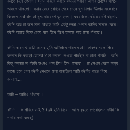
করতে চলে গেলাম। স্নান করতে করতে বউদির শরীরটা আমার চোখের সামনে
ভাসতে থাকলো। স্নান সেরে বেরিয়ে খেয়ে দেয়ে ঘুম দিলাম উঠলাম একেবারে
বিকেলে সারা রাত না ঘুমানোয় বেশ ঘুম হলো। ঘর থেকে বেরিয়ে দেখি বারান্দায়
বউদি আর মা বসে মালা গাথছে আমি একটু লজ্জা পেলাম বউদির সামনে যেতে।
বউদি আমার দিকে চেয়ে গাল টিপে টিপে হাসছে আর মালা গাঁথছে।
বউদিকে দেখে আমি আমার হাসি আটকাতে পারলাম না। তারপর মাকে গিয়ে
বললাম কি করছো তোমরা ? মা বললো দেখতে পারছিস না মালা গাঁথছি। আমি
কিছু বললাম না বউদি তখনও গাল টিপে টিপে হাসছে । মা সেখান থেকে অন্য
কাজে চলে গেল বউদি সেখানে মালা বানাচ্ছিল আমি বউদির কাছে গিয়ে
বললাম….
আমি – আমিও গাঁথবো ।
বউদি – কি গাঁথবে ভাই ? (দুষ্ট হাসি দিয়ে। আমি বুঝতে পেরেছিলাম বউদি কি
গাথার কথা বলছে)