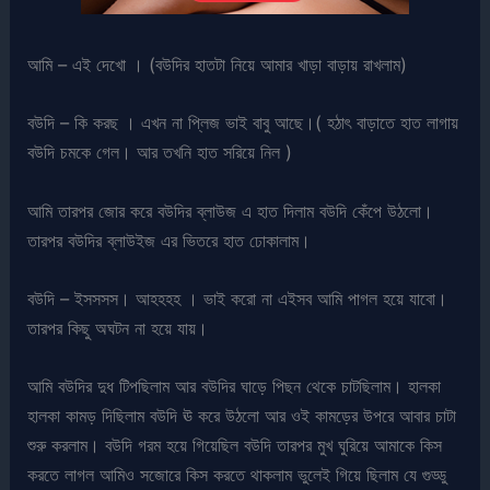
আমি – এই দেখো । (বউদির হাতটা নিয়ে আমার খাড়া বাড়ায় রাখলাম)
বউদি – কি করছ । এখন না প্লিজ ভাই বাবু আছে।( হঠাৎ বাড়াতে হাত লাগায়
বউদি চমকে গেল। আর তখনি হাত সরিয়ে নিল )
আমি তারপর জোর করে বউদির ব্লাউজ এ হাত দিলাম বউদি কেঁপে উঠলো।
তারপর বউদির ব্লাউইজ এর ভিতরে হাত ঢোকালাম।
বউদি – ইসসসস। আহহহহ । ভাই করো না এইসব আমি পাগল হয়ে যাবো।
তারপর কিছু অঘটন না হয়ে যায়।
আমি বউদির দুধ টিপছিলাম আর বউদির ঘাড়ে পিছন থেকে চাটছিলাম। হালকা
হালকা কামড় দিছিলাম বউদি ঊ করে উঠলো আর ওই কামড়ের উপরে আবার চাটা
শুরু করলাম। বউদি গরম হয়ে গিয়েছিল বউদি তারপর মুখ ঘুরিয়ে আমাকে কিস
করতে লাগল আমিও সজোরে কিস করতে থাকলাম ভুলেই গিয়ে ছিলাম যে গুড্ডু