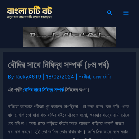
Skip
Search
to
content
বৌদির সাথে নিষিদ্ধ সম্পর্ক (৮ম পর্ব)
By
RickyX6T9
|
18/02/2024
|
পরকীয়া
,
দেবর-বৌদি
এই পর্বটি
বৌদির সাথে নিষিদ্ধ সম্পর্ক
সিরিজের অংশ।
বাড়িতে আসলাম শরীরটা খুব ক্লান্ত লাগছিলো। মা বলল রাতে কেন বাড়ি থেকে
যাস দেখলি তো সারা রাত বাড়ির বাইরে থাকতে হলো, খবরদার রাত্রে বাড়ি থেকে
বের হবি না। আজ রাতে বাড়িতে কীর্তন আছে আজকে বাড়িতে থাকবি নাহলে
বাবা রাগ করবে। তুই তো জানিস তোর বাবার রাগ। আমি ঠিক আছে বলে স্নান