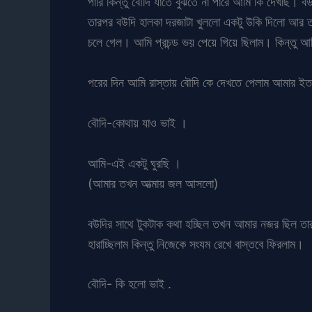
পারি কিন্তু বৌদি যাতে বুঝতে না পারে আমি কি দেখছি
তারপর বউদি হালকা দরজাটা খুললো একটু উকি দিলো আর 
চলে গেল। আমি প্রচন্ড ভয় পেয়ে গিয়ে ছিলাম। কিন্তু আ
পরের দিন আমি রাস্তায় বৌদি কে দেখতে পেলাম আমার ইত
বৌদি-কোথায় যাও ভাই ।
আমি-এই একটু ঘুরছি ।
(আমার তখন আত্মায় জল আসলো)
বউদির সাথে টুকটাক কথা হচ্ছিল তখন আমার নজর ছিল তার
হারাচ্ছিলাম কিন্তু নিজেকে সংযম রেখে বাস্তবে ফিরলাম।
বৌদি- কি হলো ভাই .