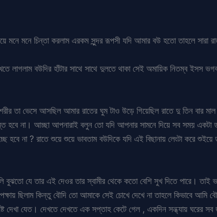
 মনে মনে চিন্তা করলাম এরকম সুন্দর রূপসী যদি আমার বউ হতো তাহলে সারা র
তে লাগলাম বউদির হাঁটার সাথে সাথে দুলতে থাকা সেই অমায়িক নিতম্ব ইসস ভ
র শরীর তা ভেসে আসছিল আমার রাতের ঘুম টাও উড়ে গিয়েছিল রাতে দু তিন বার 
ান্ত হবে না। আচ্ছা আপনারাই বলুন তো যদি আপনার সামনে দিয়ে সব সময় একটা ড
ছে হবে না ? রাতে শুয়ে শুয়ে ভাবতাম বউদিকে যদি এই বিছানায় লেংটা করে শুইয়ে ড
ালি বুঝতো যে তার এই দেওর তার স্বামীর থেকে কতো বেশি সুখ দিতে পারে। তাই ভ
ক্ষায় ছিলাম কিন্তু বৌদি তো আমাকে সেই চোখে দেখে না তাহলে কিভাবে আমি 
ট দেখা যেত। দেখতে দেখতে এক সপ্তাহ কেটে গেল , একদিন সন্ধ্যায় ঘরের সব জান