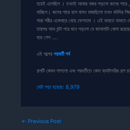
হয়েই এসেছিল । তখনই আমার নজর পড়লো কলের পারে , সে
যাচ্ছিল। কলের পারে বসে বাসন মাজছিলো তখন বউদির পিছ
সারা শরীর একেবারে খেয়ে ফেলতাম । এই ভাবতে ভাবতে দ
তারপর আধ ঘন্টা পরে মনে পড়লো যে জানালাটা খোলা রয়েছ
বয়ে গেল ….
এই গল্পের
পরবর্তী পর্ব
গল্পটি কেমন লাগলো এবং পরবর্তীতে কোন ক্যাটাগরির গল্প চ
মোট পড়া হয়েছে:
8,979
←
Previous Post