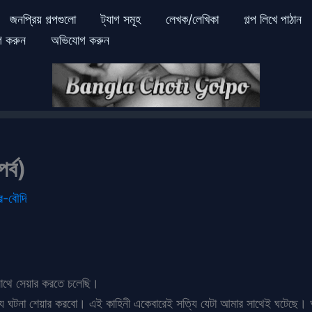
জনপ্রিয় গল্পগুলো
ট্যাগ সমূহ
লেখক/লেখিকা
গল্প লিখে পাঠান
গ করুন
অভিযোগ করুন
র্ব)
র-বৌদি
সাথে সেয়ার করতে চলেছি।
যি ঘটনা শেয়ার করবো। এই কাহিনী একেবারেই সত্যি যেটা আমার সাথেই ঘটেছে। আর