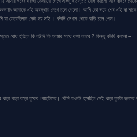
। বউদি আমার ঘরের দরজা ভেজানো দেখে একটু ইতস্তত বোধ করলো আর বাইরে থে
তৎক্ষণাৎ আমাকে এই অবস্থায় দেখে চলে গেলো। আমি তো ভয়ে শেষ এই যা মাকে 
মি যা ভেবেছিলাম সেটা হয় নাই । বউদি সেখান থেকে বাড়ি চলে গেল।
স্তত বোধ হচ্ছিল কি বউদি কি আমার সাথে কথা বলবে ? কিন্তু বউদি বললো –
 খাড়া খাড়া বড়ো বুকের গোছাটাতে। বৌদি যখনই হাসছিল সেই খাড়া বুকটা দুলতে