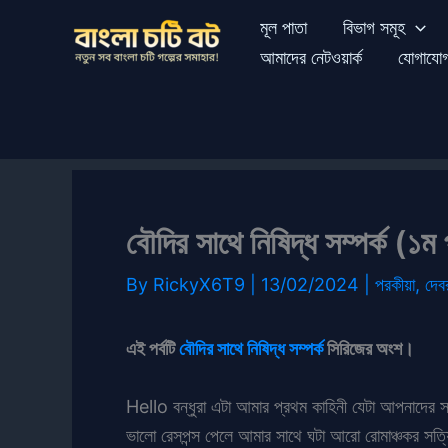
Skip
মূল পাতা
বিভাগ সমূহ
to
আমাদের নেটওয়ার্ক
যোগাযো
content
বৌদির সাথে নিষিদ্ধ সম্পর্ক (১ম প
By
RickyX6T9
|
13/02/2024
|
পরকীয়া
,
দেব
এই পর্বটি
বৌদির সাথে নিষিদ্ধ সম্পর্ক
সিরিজের অংশ।
Hello বন্ধুরা এটা আমার প্রথম কাহিনী যেটা আপনাদের 
ভালো রেসপন্স পেলে আমার সাথে ঘটা আরো রোমাঞ্চকর সত্