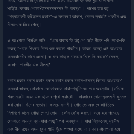
আবছা আলোর মধ্যে নিজের সাদা রঙের হাতকাটা ব্লাউজ খুঁজতে লাগলো ।
শাড়িটা কোথায় গেলো?ইসসসসসসসস কি অবস্থা । পাশের ঘরে বড়
“শয্যাভারতী ক্রীড়াঙ্গন চকাস”-এ ততক্ষণে আকাশ, সৈকত ল্যাংটো পারভীন এবং
নীলম-কে নিয়ে গেছে।
ও ঘর থেকে খিলখিল হাসি। “ওরে বাবারে কি দুষ্টু গো দুটো নীলম -দি দেখো-কি
করছে “-বলে শিৎকার দিতে শুরু করলো পারভীন। আবছা আবছা এই আওয়াজ
অনন্যাদেবীর কানে এলো। ও ঘরে তাহলে চারজনে মিলে কি করছে? সৈকত,
আকাশ, পারভীন এবং নীলম?
চকাস চকাস চকাস চকাস চকাস চকাস চকাস চকাস–ইসসস্ কিসের আওয়াজ?
অনন্যা ভাবছে সোফাতে কোনোরকমে সায়া-প্যান্টি-ব্রা পরে অবস্থায় ।ওদিকে
শয়তানদুটো অয়ন এবং হায়দার পুরো ল্যাংটো । হায়দারের ধোন–মুসলমানী ছুন্নত
করা ধোন। বাঁশের মতোন। কালচে বাদামী। গোড়াতে এবং থোকাবিচিতে
মিশমিশে কালো গোছা গোছা লোম। ফোঁস ফোঁস করছে। ভয়ে বসে পড়েছে
সোফাতে অনন্যা ব্রা-সায়া-প্যান্টি পরা অবস্থায় । সাদা স্লিভলেস্ ব্লাউজ
এবং নীল রঙের অমন সুন্দর শাড়ি খুঁজে পাওয়া যাচ্ছে না। কান ঝালাপালা হয়ে