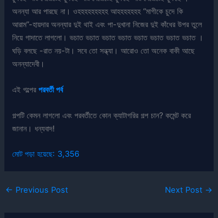
অনন্যা আর পারছে না। ওহহহহহহহহহ আহহহহহহহ “মাগীকে চুদে কি
আরাম”-হায়দার অনন্যার দুই থাই এবং পা-দুখানা নিজের দুই কাঁধের উপর তুলে
নিয়ে গাদাতে লাগলো। ভচাত ভচাত ভচাত ভচাত ভচাত ভচাত ভচাত ভচাত ।
ঘড়ি বলছে -রাত নয়-টা। সবে তো সন্ধ্যা। আরোও তো অনেক বাকী আছে
অনন্যাদেবী।
এই গল্পের
পরবর্তী পর্ব
গল্পটি কেমন লাগলো এবং পরবর্তীতে কোন ক্যাটাগরির গল্প চান? কমেন্ট করে
জানান। ধন্যবাদ!
মোট পড়া হয়েছে:
3,356
←
Previous Post
Next Post
→