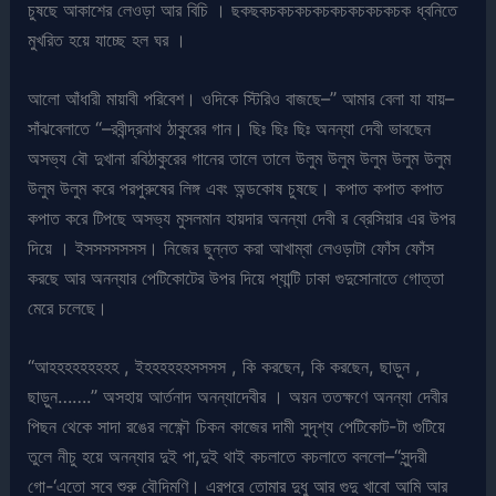
চুষছে আকাশের লেওড়া আর বিচি । ছকছকচকচকচকচকচকচকচকচক ধ্বনিতে
মুখরিত হয়ে যাচ্ছে হল ঘর ।
আলো আঁধারী মায়াবী পরিবেশ। ওদিকে স্টিরিও বাজছে–” আমার বেলা যা যায়–
সাঁঝবেলাতে “–রবীন্দ্রনাথ ঠাকুরের গান। ছিঃ ছিঃ ছিঃ অনন্যা দেবী ভাবছেন
অসভ্য বৌ দুখানা রবিঠাকুরের গানের তালে তালে উলুম উলুম উলুম উলুম উলুম
উলুম উলুম করে পরপুরুষের লিঙ্গ এবং অন্ডকোষ চুষছে। কপাত কপাত কপাত
কপাত করে টিপছে অসভ্য মুসলমান হায়দার অনন্যা দেবী র ব্রেসিয়ার এর উপর
দিয়ে । ইসসসসসসস। নিজের ছুন্নত করা আখাম্বা লেওড়াটা ফোঁস ফোঁস
করছে আর অনন্যার পেটিকোটের উপর দিয়ে প্যান্টি ঢাকা গুদুসোনাতে গোত্তা
মেরে চলেছে।
“আহহহহহহহহহ , ইহহহহহহসসসস , কি করছেন, কি করছেন, ছাড়ুন ,
ছাড়ুন…….” অসহায় আর্তনাদ অনন্যাদেবীর । অয়ন ততক্ষণে অনন্যা দেবীর
পিছন থেকে সাদা রঙের লক্ষ্ণৌ চিকন কাজের দামী সুদৃশ্য পেটিকোট-টা গুটিয়ে
তুলে নীচু হয়ে অনন্যার দুই পা,দুই থাই কচলাতে কচলাতে বললো–“সুন্দরী
গো-‘এতো সবে শুরু বৌদিমণি। এরপরে তোমার দুধু আর গুদু খাবো আমি আর