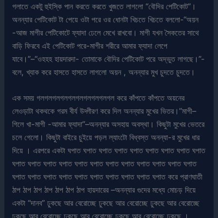
গলাতে একটু হুইস্কি পান করতে করতে খুজতে লাগলো “বৌদির পেটিকোট”।
অনন্যার পেটিকোট টা পেয়ে ওটা পরে ওর ধোনটা খিচতে খিচতে বললো-“অয়ন
-আজ মাগীর পেটিকোটে ফ্যাদা ঢেলে মেখে রাখবো। মাগী যখন সৈকতের সাথে
বাড়ি ফিরবে এই পেটিকোট পরে-মাগীর শরীরে আমার ফ্যাদা লেপে
যাবে।”–“ওহহহ হায়দারদা- তোমাকে বৌদির পেটিকোট পরে অদ্ভুত লাগছে।”-
বলে, খ্যাক করে হাসতে হাসতে লাগলো অয়ন , অনন্যার মুখ চুদতে চুদতে।
এক সময় গলগলগলগলগলগলগলগলগলগল করে কাঁপতে কাঁপতে অয়নের
লেওড়াটা থকথকে গরম বীর্য উদ্গীরণ করে দিল অনন্যার মুখের ভিতর।”মাগী–
গিলে খা-মাগী -আমার ফ্যাদা”–অনন্যার অসহায় অবস্থা। কিছুটা মুখের ভেতরে
চলে গেলো। কিছুটা বাইরে চুইয়ে পড়ল ল্যাংটো বিধ্বস্ত অনন্যা-র মুখের ধার
দিয়ে । এরপরে একটা ঘপাত ঘপাত ঘপাত ঘপাত ঘপাত ঘপাত ঘপাত ঘপাত ঘপাত
ঘপাত ঘপাত ঘপাত ঘপাত ঘপাত ঘপাত ঘপাত ঘপাত ঘপাত ঘপাত ঘপাত ঘপাত
ঘপাত ঘপাত ঘপাত ঘপাত ঘপাত ঘপাত ঘপাত ঘপাত ঘপাত ঘপাত করে প্রাণঘাতী
ঠাপ ঠাপ ঠাপ ঠাপ ঠাপ ঠাপ ঠাপ হায়দারের –অনন্যার গুদের মধ্যে মোচড় দিয়ে
একটা “দানব” ঢুকছে আর বেরোচ্ছে ঢুকছে আর বেরোচ্ছে ঢুকছে আর বেরোচ্ছে
ঢুকছে আর বেরোচ্ছে ঢুকছে আর বেরোচ্ছে ঢুকছে আর বেরোচ্ছে ঢুকছে ।