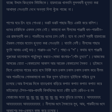
যাচ্ছে উদ্দাম ঝিংচ্যাক মিউজিকে। হায়দারের খানদানি মুসলমানী ছুন্নত করা
আখাম্বা লেওড়াটা দেখে অনন্যা দিশা খুঁজে পাচ্ছে না।
পাশের ঘরে চিৎ হয়ে শোওয়া। ভরাট ভরাট পাছার নীচে একটা করে বালিশ।
গুদের চারিদিকে একদম লোম নেই। কামানো গুদ নীলমের পাঞ্জাবী গুদ-পারভীন-
এর রাজস্থানী গুদ। পারভীনের গুদের ঢাল বেশী। হবে না কেন? স্বামী হায়দারের
ঐরকম লোহার মতোন ছুন্নত করা লেওড়াটা । ঘাতটা বেশী। নীলমের পাছার
ফুটো আবার একটু ভড়। পাঞ্জাব-এর “প”। পাছা-র “প”। কথায় বলে পাঞ্জাবী
পুরুষেরা ভালোবাসে পায়ুমৈথুন করতে-সোজা বাংলায়–“পোঁদ চুদতে”।।আজকের
আসরের হোতা -বোকাচোদা আকাশ আর আরেক বোকাচোদা সৈকত । দুইজনে
মিলে এনাদের পায়ের ধারে বসে নিবিষ্ট মনে চকাস চকাস চকাস চকাস করে নীলম
আর পারভীনের লোমকামানো গুদ উরু যুগল দুইহাতে দুইদিকে সরিয়ে চুষে
চলেছে।আর উপরের দিকে হাতদুখানা বাড়িয়ে কপাত কপাত কপাত কপাত করে
মাইজোড়া টেপন–আর–বাদামী কিসমিসের মতো বোঁটা দুটো রেডিও-র নব
ঘোরানোর মতো মুচু মুচু মুচু মুচু মুচু মুচু মুচু করে মুড়িয়ে চলেছে। আহহহহহহ
আহহহহহহহ আহহহহহহহহ । নীলমের গুদে সৈকতের মুখ, আর, পারভীনের গুদে
আকাশের মুখ–একমনে কাজ করে চলেছে।