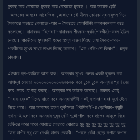
ঢুকছে আর বেরোচ্ছে ঢুকছে আর বেরোচ্ছে ঢুকছে । আর আরেক রেন্ডী
-আজকের আসরের আয়োজিকা ,আকাশের বৌ নীলম কোদকা ম্যানাযুগল দিয়ে
সৈকতের পাছাতে বোলাচ্ছে-আর – সৈকতের হোলবিচিটা কপকপকপকপ করে
কচলাচ্ছে। নানারকম “বিশেষণ”-নানারকম শীৎকার-ধ্বনি(পারভীন)-ডবল ইঞ্জিন
চলছে। পারভীনের মুসলমানী গুদের মধ্যে লাঙল দিচ্ছে চাষা সৈকত-আর-
পারভীনের মুখের মধ্যে লাঙল দিচ্ছে আকাশ। “এক খেতি-দো কিষাণ”। চলুক
চাষবাস।
এইবারে হল-ঘরটিতে আসা যাক। অনন্যার মুখের ভেতর একটি ছুন্নত করা
আখাম্বা লেওড়া ভচভচভচভচভচভছভচভচ করে ঢুকে ঢুকে অনন্যার প্রাণ বের
করে দেবার যোগাড় করছে। অনন্যার দম আটকে আসছে। হায়দার একটু
“এয়ার-ব্রেক” দিচ্ছে যাতে করে অনন্যামাগীটা একটু বাতাস(এয়ার) মুখে টেনে
নিতে পারে। আর আমাদের তরুণ তুর্কীনেতা “বৌদিমণি”-র ব্রেসিয়ার-প্যান্টি
দুখানা-ই হরণ করে অনন্যার দুধুর বোঁটা দুটো পালা করে হাতের আঙ্গুলে নিয়ে
রেডিওর নবের মতো ঘোরাতে ঘোরাতে ঘোরাতে মুচু মুচু মুচু মুচু মুচু মুচু মুচু মুচু
“উফ্ মাগীর দুধু তো দেখছি মাদার ডেয়ারী। “-বলে বোঁটা ছেড়ে কপাত কপাত