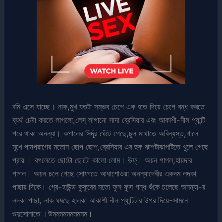
বমি এসে যাচ্ছে। নাক,মুখ যতটা সম্ভব চেপে এক হাত দিয়ে চেপে বন্ধ করতে
ব্যর্থ চেষ্টা করতে লাগলো,লেস্ লাগানো সাদা ব্রেসিয়ার এবং আকাশী-নীল প্যান্টি
পরে থাকা অনন্যা। কপালের সিদূঁর ঘেঁটে গেছে,চুল মাথাতে অবিন্যস্ত,গালে
মুখে পানপরাগের মতোন ছোপ ছোপ,ব্রেসিয়ার এর হুক ঝাপটাঝাপটিতে খুলে গেছে
প্রায় । বগলেতে ছোটো ছোটো কালো লোম। উফ্। অয়ন পাগল,হায়দার
পাগল। অয়ন চলে গেছে সোফাতে আধাশোওয়া অনন্যাদেবীর একদম লদকা
পাছার দিকে। গ্রে-হাউন্ড কুকুরের মতো ফুস ফুস গন্ধ শুঁকে চলেছে অনন্যা-র
লদকা পাছা, নাক ঘষছে হালকা আকাশী নীল প্যান্টিটার উপর দিয়ে-সামনে
গুদুসোনাতে ।উমমমমমমমমমম।