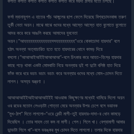
কপাত কপাত কপাত কপাত কপাত কপাত করে ময়দা ঠাসার মতো টিপছে।
ফর্সা ম্যানাযুগল এ হাতের পাঁচ আঙ্গুলের ছাপ ফেলে দিয়েছে বিশ্বচোদনবাজ তরুণ
তুর্কী নেতা অয়ন। মাঝে মাঝে গুদের মধ্যে আস্তে আস্তে হাত বুলোতে বুলোতে
আদর করে করে আঙলি করছে আমাদের যুবনেতা
অয়ন।”আহহহহহহহহহহহহহসসহহহহহহহহহ”ওরে বোকাচোদা হায়দার” বলে
হঠাৎ অনন্যা অত্যাচারিত হতে হতে হায়দারের ধোনে কামড় দিয়ে
বসলো।”আআআইআইইআআআআ”-বলে চিৎকার করে আহত-হিংস্র হায়দার
কাছে পড়ে থাকা একটা মোমবাতি নিয়ে অনন্যার দুই পা দুটো বলিষ্ঠ হাত দিয়ে
ফাঁক করে ধরে ভচাং ভচাং ভচাং করে অনন্যার গুদের মধ্যে মোম-চোদন দিতে
লাগল। অসহ্য যন্ত্রণা ।
আআআআইইআইআআআইইই আওয়াজ কিছুক্ষণের মধ্যেই থামিয়ে দিলো অয়ন
ওর রডের মতোন লেওড়াটা গোত্তা মেরে অনন্যার উপর চেপে বসে ভয়ানক
“মুখ-ঠাপ” দিতে লাগলো–“ওরে রেন্ডী মাগী-তুই হায়দার-দাদা-র ধোন কামড়ে
দিয়েছিস । তোর সাহস তো কম না মাগী। গেল। গিলে খা। বেশ্যামাগী আমার
ডান্ডাটা গিলে খা”-বলে ভয়ঙ্কর মুখ চোদন দিতে লাগলো। তলার দিকে হায়দার