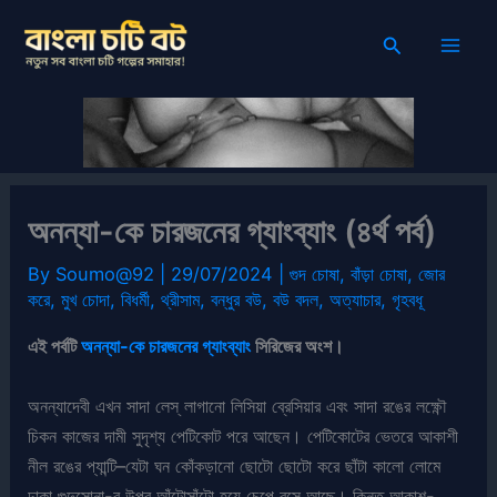
Skip
Search
to
content
অনন্যা-কে চারজনের গ্যাংব্যাং (৪র্থ পর্ব)
By
Soumo@92
|
29/07/2024
|
গুদ চোষা
,
বাঁড়া চোষা
,
জোর
করে
,
মুখ চোদা
,
বিধর্মী
,
থ্রীসাম
,
বন্ধুর বউ
,
বউ বদল
,
অত্যাচার
,
গৃহবধূ
এই পর্বটি
অনন্যা-কে চারজনের গ্যাংব্যাং
সিরিজের অংশ।
অনন্যাদেবী এখন সাদা লেস্ লাগানো লিসিয়া ব্রেসিয়ার এবং সাদা রঙের লক্ষ্ণৌ
চিকন কাজের দামী সুদৃশ্য পেটিকোট পরে আছেন। পেটিকোটের ভেতরে আকাশী
নীল রঙের প্যান্টি–যেটা ঘন কোঁকড়ানো ছোটো ছোটো করে ছাঁটা কালো লোমে
ঢাকা গুদুসোনা-র উপর আঁটোসাঁটো হয়ে চেপে বসে আছে। কিন্তু আকাশ-