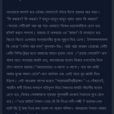
অনন্যাকে জাপটে ধরে এইবার সোফাতেই শুইয়ে দিলো হায়দার আর অয়ন।
“কি করছেন? কি করছেন ? ছাড়ুন-ছাড়ুন ছাড়ুন ধ্যাত ধ্যাত কি করছেন”
-অনন্যা পেটিকোট আর ব্রা পরে একহাতে নিজের গুদুসোনাটাকে চেপে ধরে
ছটফট করতে লাগলো। হায়দার ঐ অবস্থায় ওর “কামান”-টা ডানহাতে ধরে
খিচতে খিচতে একেবারে অনন্যাদেবীর মুখের সুমুখে নিয়ে এলো। ইসসসসসসসসস
কি নোংরা “পেনিস আর বলস্” মুসলমান-টার। আঠা আঠা কামরস বেরোচ্ছে ফোঁটা
ফোঁটা শিশির বিন্দুর মতো কামানের সামনে ছ্যাদা থেকে ।”চোষো সোনামণি”-বলে
খাবলা হাতে অনন্যার মাথাটা ধরে, জানোয়ারের মতোন নিজের তলপেটের দিকে
টেনে আনলো হায়দার।”আহহহহহহহ ও–মাগো ও-মাগো। সরে যান বলছি
আমার মুখের সামনে থেকে”-বলে আর্তনাদ এবং একই সাথে মুখ ঝামটা দিয়ে
উঠলো। সেই আওয়াজ পাশের ঘরেতে “শয্যাভারতীক্রীড়াঙ্গন “-এ পৌছাতেই,
পারভীন মাগী নিজের থলথলে থাইযুগল দিয়ে সৈকতের মাথাটা সাঁড়াশীর মতোন
চেপে ধরে ,নিজের লোমকামানো থ্যাবড়া মুসলমানী গুদখানা সৈকতের মুখে ঠেসে
ধরে। –“ওরে বাস্টার্ড সৈকত-তোর বৌ কি পিওর সতী-লক্ষ্মী ? হায়দার–মেক
দ্যাট বিচ টু সাক্ ইওর কক অ্যাস লং অ্যাস পসিবল। মাদারচোদ সৈকত-আমার