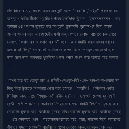
দাঁত দিয়ে কামড়ে ধরলো অয়ন এক ঘন্টা আগে “কেয়ারিং”,”নাইস”-প্রশংসা করা
অনন্যা-বৌদির নীলাভ প্যান্টির উপরের ইলাস্টিক স্ট্র্যাপ ।ইসসসসসসসস। আর
হায়দার ওর গনগনে ছুন্নত করা আগ্রাসী মুসলমানী পুরুষাঙ্গ-টা দিয়ে হালকা
হালকা হালকা করে অনন্যাদেবীর ফর্সা রুজ্ লাগানো কোমল গালেতে চড় মেরে
চলেছে-“ফ্যাত ফ্যাত ফ্যাত ফ্যাত” করে। আর বাদামী রঙের মজঃফরপুরের
একজোড়া “লিচু” ঘন কালো আমাজনের জঙ্গল থেকে পেনডুলামের মতো দুলে
দুলে দুলে দুলে অনন্যার থুতনিতে থপাস থপাস থপাস করে আঘাত করে চলেছে
।
পাশের ঘরে দুই জোড়া মাল ও মালিনী-লেওড়া-বিচি-গুদ-পোদ-বগল-ম্যানা সব
কিছু নিয়ে উন্মত্ত অবস্থায় খেলা করে চলেছে। ইংরাজি H পজিশনে একটা
সিরিয়াস কাজ চলছে “শয্যাভারতী ক্রীড়াঙ্গন”-এ। হামাগুড়ি দেওয়া মুসলমানী
রেন্ডী -মাগী পারভিন । ওনার যোনিগহ্বরে কালচে-বাদামী “পিস্টন” ঢুকছে আর
বেরোচ্ছে ঢুকছে আর বেরোচ্ছে ঢুকছে আর বেরোচ্ছে ঢুকছে আর বেরোচ্ছে ঢুকছে
। ওটা সৈকতের ধোন। ফচরফচরফচরফচর করে, আর, সামনের দিকে আকাশের
বাঁকানো হুমদো লেওড়াটা পারভীনের মুখের ভেতরে ভচভচভচভচভচভচ করে