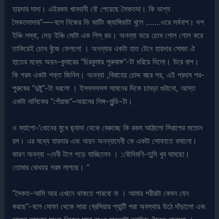
হায়দার দাদা। এইরকম খানদানী বৌ পেয়েছে সৈকতদা। কি ভাগ্য
সৈকতদাদার”—-বলে নিজের ভি কাটিং জ্যাঙ্গিয়াটা খুলে …….ওরে সর্বনাশ। দশ
ইঞ্চি লম্বা, দেড় ইঞ্চি মোটা এক পিস্ রড। অনন্যা ভয়ে চোখ গোল গোল করে
তাকিয়েই চোখ বুঁজে ফেললো । অনন্যার একটা হাত টেনে হায়দার সোজা ঐ
হাতের মধ্যে অয়ন-কুমারের “চিরকুমার পুরুষাঙ্গ”-টা ধরিয়ে দিলো। উরে বাপ।
কি গরম একটা শক্ত জিনিস। অনন্যা ,বিবাহের চোদ্দ বছর পর, এই প্রথম পর-
পুরুষের “দুষ্টু”-টা ধরলো । ইসসসসসস সামনের দিকে চামড়া গুটানো, আস্ত
একটা নাসিকের “পেঁয়াজ”–অয়নের লিঙ্গ-মুন্ডি-টা।
ও ম্যাগো-‘ধোনের মুখে ছ্যাদা থেকে বেরুচ্ছে কি রকম আঠালো সিরাপের মতোন
রস। এর মধ্যে হায়দার এবং অয়ন অনন্যাদেবী কে একটা সোফাতে বসালো।
কারণ অনন্যা -দেবী টলে পড়ে যাচ্ছিলেন । :বৌদিমণি-তুমি খুব ঘামছো।
তোমার বোধহয় গরম লাগছে। ”
“সৈকত-আমি আর এখানে থাকতে পারবো না । আমার শরীরটা কেমন যেন
করছে”-বলে সোফা থেকে সায়া ব্রেসিয়ার প্যান্টি পরা অবস্থায় উঠে দাঁড়ালো এবং