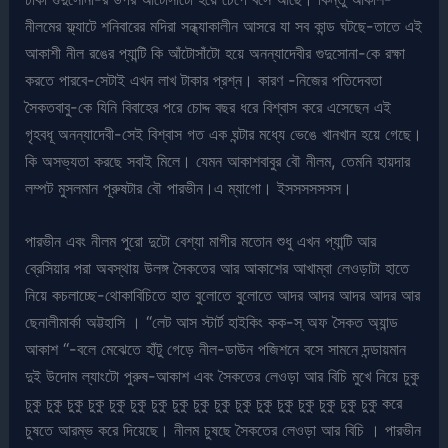
নীলমের ফ্ল্যাটে শনিবারের মদিরা সন্ধ্যাকালীন আসরে যা সব কান্ড ঘটছে-তাতে এই
আকাশী নীল রঙের প্যান্টি কি আঁটোসাঁটো হয়ে অনন্যাদেবীর গুদুসোনা-কে রক্ষা
করতে পারবে-সেটাই এখন লাখ টাকার প্রশ্ন। কারণ -নিজের পতিদেবতা
সৈকতবাবু-কে যিনি বিবাহের পরে চোদ্দ বছর ধরে বিশ্বাস করে এসেছেন এই
গৃহবধূ অনন্যাদেবী-সেই বিশ্বাস গত এক ঘন্টার মধ্যে ভেঙে খানখান হয়ে গেছে।
কি অসভ্যতা করছে সবাই মিলে। যেমন আকাশবাবুর বৌ নীলম, তেমনি হায়দার
লম্পট মুসলমান পূরুষটার বৌ পারভীন।এ ম্যাগো। ইসসসসসসস।
পারভীন এবং নীলম পুরো দুটো বেশ্যা মাগীর মতোন শুধু এখন প্যান্টি আর
ব্রেসিয়ার পরা অবস্থায় উলঙ্গ সৈকতের আর আকাশের আখাম্বা লেওড়াটা হাতে
নিয়ে কচলাচ্ছে-থোকাবিচিতে হাত বুলোতে বুলোতে আদর আদর আদর আদর আর
ছেনালীমার্কা অট্টহাসি । “লেট আস স্টার্ট হাইকিং কক-স্ অফ সৈকত অ্যান্ড
আকাশ “-বলে মেঝেতে হাঁটু গেড়ে নীল-ডাউন পজিশনে বসে সামনে দন্ডায়মান
দুই উদোম ল্যাংটো পুরুষ-আকাশ এবং সৈকতের লেওড়া আর বিচি মুখে নিয়ে চুকু
চুকু চুকু চুকু চুকু চুকু চুকু চুকু চুকু চুকু চুকু চুকু চুকু চুকু চুকু চুকু চুকু চুকু করে
চুষতে আরম্ভ করে দিয়েছে। নীলম চুষছে সৈকতের লেওড়া আর বিচি । পারভীন