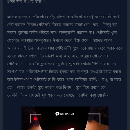
গুদের ক্ষীর খা পেট ভরে”।
এদিকে অনন্যার পেটিকোটের দড়ি আলগা করে দিলো অয়ন। অনন্যাদেবী ব্যর্থ
চেষ্টা করলেন নিজের পেটিকোট বাঁচাতে অয়নের হাতটা চেপে ধরে। কিন্তু দুই
মাতাল পুরুষের অসীম শক্তির সাথে অনন্যাদেবী পারলেন না। পেটিকোট খুলে
ফেলেছে অনন্যার অয়নকুমার। উপরের থেকে নীচে টেনে। হায়দার আবার
অনন্যার দামী চিকন কাজের সাদা পেটিকোটটা মুখে নাকে ঘষতে ঘষতে খ্যাক করে
হাসতে হাসতে বশলো–“সোনামণি আহা আহা আহা কি সুন্দর গো তোমার
পেটিকোট-টা।আর কি সুন্দর গন্ধ সেন্টের। তুমি কি তোমার “গর্ত”-তেও সেন্ট
মাখো?”বলে পেটিকোট-টাতে নিজের ছুন্নত করা আখাম্বা লেওড়াটা ঘষতে ঘষতে
বলে উঠলো-“এই পেটিকোট টা কি দুবাই থেকে আনিয়েছ ডার্লিং। নাও, হা করো
তো। আমার ডান্ডাটা মুছে শুকনো করে দিলাম। মুখে নিয়ে চোষো তো
দেকিনি।”–অনন্যাদেবী মুখ শক্ত করে রেখেছে। বোটকা গন্ধ ধোনটার।