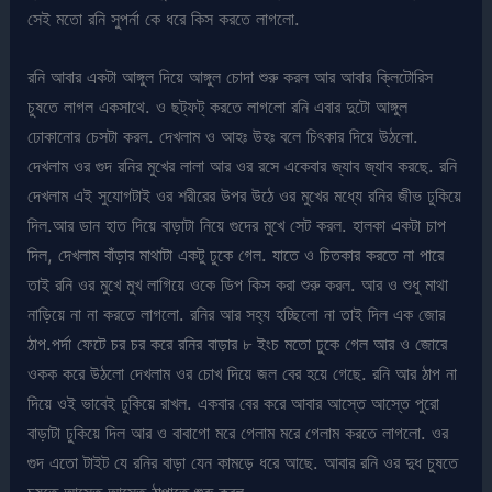
সেই মতো রনি সুপর্না কে ধরে কিস করতে লাগলো.
রনি আবার একটা আঙ্গুল দিয়ে আঙ্গুল চোদা শুরু করল আর আবার ক্লিটোরিস
চুষতে লাগল একসাথে. ও ছট্‌ফট্ করতে লাগলো রনি এবার দুটো আঙ্গুল
ঢোকানোর চেসটা করল. দেখলাম ও আহঃ উহঃ বলে চিৎকার দিয়ে উঠলো.
দেখলাম ওর গুদ রনির মুখের লালা আর ওর রসে একেবার জ্যাব জ্যাব করছে. রনি
দেখলাম এই সুযোগটাই ওর শরীরের উপর উঠে ওর মুখের মধ্যে রনির জীভ ঢুকিয়ে
দিল.আর ডান হাত দিয়ে বাড়াটা নিয়ে গুদের মুখে সেট করল. হালকা একটা চাপ
দিল, দেখলাম বাঁড়ার মাথাটা একটু ঢুকে গেল. যাতে ও চিতকার করতে না পারে
তাই রনি ওর মুখে মুখ লাগিয়ে ওকে ডিপ কিস করা শুরু করল. আর ও শুধু মাথা
নাড়িয়ে না না করতে লাগলো. রনির আর সহ্য হচ্ছিলো না তাই দিল এক জোর
ঠাপ.পর্দা ফেটে চর চর করে রনির বাড়ার ৮ ইংচ মতো ঢুকে গেল আর ও জোরে
ওকক করে উঠলো দেখলাম ওর চোখ দিয়ে জল বের হয়ে গেছে. রনি আর ঠাপ না
দিয়ে ওই ভাবেই ঢুকিয়ে রাখল. একবার বের করে আবার আস্তে আস্তে পুরো
বাড়াটা ঢুকিয়ে দিল আর ও বাবাগো মরে গেলাম মরে গেলাম করতে লাগলো. ওর
গুদ এতো টাইট যে রনির বাড়া যেন কামড়ে ধরে আছে. আবার রনি ওর দুধ চুষতে