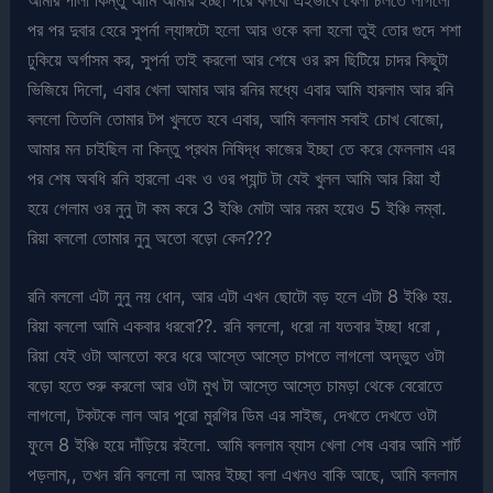
আমার পালা কিন্তু আমি আমার ইচ্ছা পরে বলবো এইভাবে খেলা চলতে লাগলো
পর পর দুবার হেরে সুপর্না ল্যাঙ্গটো হলো আর ওকে বলা হলো তুই তোর গুদে শশা
ঢুকিয়ে অর্গাসম কর, সুপর্না তাই করলো আর শেষে ওর রস ছিটিয়ে চাদর কিছুটা
ভিজিয়ে দিলো, এবার খেলা আমার আর রনির মধ্যে এবার আমি হারলাম আর রনি
বললো তিতলি তোমার টপ খুলতে হবে এবার, আমি বললাম সবাই চোখ বোজো,
আমার মন চাইছিল না কিন্তু প্রথম নিষিদ্ধ কাজের ইচ্ছা তে করে ফেললাম এর
পর শেষ অবধি রনি হারলো এবং ও ওর প্যান্ট টা যেই খুলল আমি আর রিয়া হাঁ
হয়ে গেলাম ওর নুনু টা কম করে 3 ইঞ্চি মোটা আর নরম হয়েও 5 ইঞ্চি লম্বা.
রিয়া বললো তোমার নুনু অতো বড়ো কেন???
রনি বললো এটা নুনু নয় ধোন, আর এটা এখন ছোটো বড় হলে এটা 8 ইঞ্চি হয়.
রিয়া বললো আমি একবার ধরবো??. রনি বললো, ধরো না যতবার ইচ্ছা ধরো ,
রিয়া যেই ওটা আলতো করে ধরে আস্তে আস্তে চাপতে লাগলো অদ্ভুত ওটা
বড়ো হতে শুরু করলো আর ওটা মুখ টা আস্তে আস্তে চামড়া থেকে বেরোতে
লাগলো, টকটকে লাল আর পুরো মুরগির ডিম এর সাইজ, দেখতে দেখতে ওটা
ফুলে 8 ইঞ্চি হয়ে দাঁড়িয়ে রইলো. আমি বললাম ব্যাস খেলা শেষ এবার আমি শার্ট
পড়লাম,, তখন রনি বললো না আমর ইচ্ছা বলা এখনও বাকি আছে, আমি বললাম