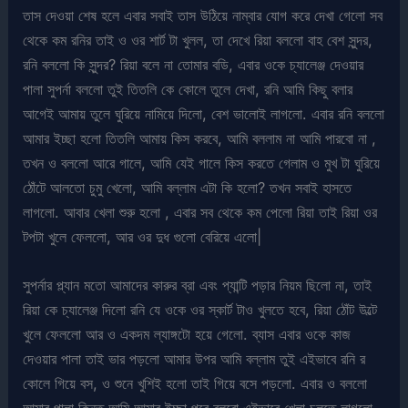
তাস দেওয়া শেষ হলে এবার সবাই তাস উঠিয়ে নাম্বার যোগ করে দেখা গেলো সব
থেকে কম রনির তাই ও ওর শার্ট টা খুলল, তা দেখে রিয়া বললো বাহ বেশ সুন্দর,
রনি বললো কি সুন্দর? রিয়া বলে না তোমার বডি, এবার ওকে চ্যালেঞ্জ দেওয়ার
পালা সুপর্না বললো তুই তিতলি কে কোলে তুলে দেখা, রনি আমি কিছু বলার
আগেই আমায় তুলে ঘুরিয়ে নামিয়ে দিলো, বেশ ভালোই লাগলো. এবার রনি বললো
আমার ইচ্ছা হলো তিতলি আমায় কিস করবে, আমি বললাম না আমি পারবো না ,
তখন ও বললো আরে গালে, আমি যেই গালে কিস করতে গেলাম ও মুখ টা ঘুরিয়ে
ঠোঁটে আলতো চুমু খেলো, আমি বল্লাম এটা কি হলো? তখন সবাই হাসতে
লাগলো. আবার খেলা শুরু হলো , এবার সব থেকে কম পেলো রিয়া তাই রিয়া ওর
টপটা খুলে ফেললো, আর ওর দুধ গুলো বেরিয়ে এলো|
সুপর্নার প্ল্যান মতো আমাদের কারুর ব্রা এবং প্যান্টি পড়ার নিয়ম ছিলো না, তাই
রিয়া কে চ্যালেঞ্জ দিলো রনি যে ওকে ওর স্কার্ট টাও খুলতে হবে, রিয়া ঠোঁট উল্টে
খুলে ফেললো আর ও একদম ল্যাঙ্গটো হয়ে গেলো. ব্যাস এবার ওকে কাজ
দেওয়ার পালা তাই ভার পড়লো আমার উপর আমি বল্লাম তুই এইভাবে রনি র
কোলে গিয়ে বস, ও শুনে খুশিই হলো তাই গিয়ে বসে পড়লো. এবার ও বললো