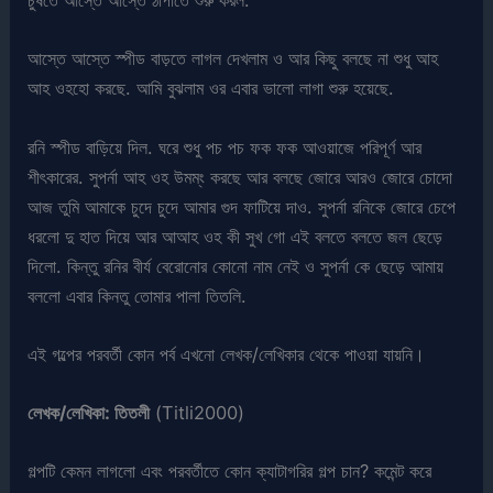
চুষতে আস্তে আস্তে ঠাপাতে শুরু করল.
আস্তে আস্তে স্পীড বাড়তে লাগল দেখলাম ও আর কিছু বলছে না শুধু আহ
আহ ওহহো করছে. আমি বুঝলাম ওর এবার ভালো লাগা শুরু হয়েছে.
রনি স্পীড বাড়িয়ে দিল. ঘরে শুধু পচ পচ ফক ফক আওয়াজে পরিপূর্ণ আর
শীৎকারের. সুপর্না আহ ওহ উমম্ং করছে আর বলছে জোরে আরও জোরে চোদো
আজ তুমি আমাকে চুদে চুদে আমার গুদ ফাটিয়ে দাও. সুপর্না রনিকে জোরে চেপে
ধরলো দু হাত দিয়ে আর আআহ ওহ কী সুখ গো এই বলতে বলতে জল ছেড়ে
দিলো. কিন্তু রনির বীর্য বেরোনোর কোনো নাম নেই ও সুপর্না কে ছেড়ে আমায়
বললো এবার কিনতু তোমার পালা তিতলি.
এই গল্পের পরবর্তী কোন পর্ব এখনো লেখক/লেখিকার থেকে পাওয়া যায়নি।
লেখক/লেখিকা: তিতলী
(Titli2000)
গল্পটি কেমন লাগলো এবং পরবর্তীতে কোন ক্যাটাগরির গল্প চান? কমেন্ট করে