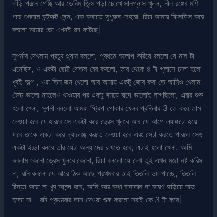
দাঁড়ি পরনে গেঞ্জি আর ডেনিম জিন্স পড়া চোখে সানগ্লাস খুলল, নীল রঙের মণি
পরে শুনলাম কন্ট্যাক্ট লেন্স, এক কথাতে সুপুরুষ চেহারা, রিয়া আমায় ফিসফিস করে
বললো আমার তো এখনই রস কাটছে|
সুপর্নার দেখলাম প্রচুর প্ল্যান বললো, প্রথমে আলাপ করিয়ে বললো যে মাল টা
এনেছিস, ও একটা ছোট্ট বোতল বের করলো, তার থেকে ৪ টা গ্লাসে ঢালা হলো
খুবই অল্প , ওরা তিন জন খেলো আর আমায় একটু জোর করা তে আমিও খেলাম,
টেস্ট ভালো নাহলেও খাওয়ার পর একটু সময়ে বাদে ভালোই লাগছিলো, এবার শুরু
হলো খেলা, সুপর্না বললো আমরা স্ট্রিপ পোকার খেলব প্রতিবার 3 তে করে তাস
দেওয়া হবে যে হারবে সে একটা করে ড্রেস খুলবে আর যে আগে ল্যাঙ্গটো হয়ে
যাবে তাকে একটা করে চ্যালেঞ্জ করতে দেওয়া হবে এবং সেটা করতে পারলে সেও
একটা ইচ্ছা বলবে তাঁর যেটা অন্য দের রাখতে হবে, এটাই হলো খেলা. আমি
বললাম কেনো ড্রেস খুলবে কেনো, রিয়া বললো যে দেখ তুই এখন মজা নষ্ট করিস
না, রনি বললো যে আরে ঠিক আছে প্রথমবার তাই তিতলি ভয় পাচ্ছে, তিতলি
চিন্তা করো না খুব আনন্দ হবে, আমি আর কথা বানালাম না কারণ বাড়িয়ে লাভ
হতো না… রনি প্রথমবার তাস দেওয়া শুরু করলো সবাই কে 3 টা করে|