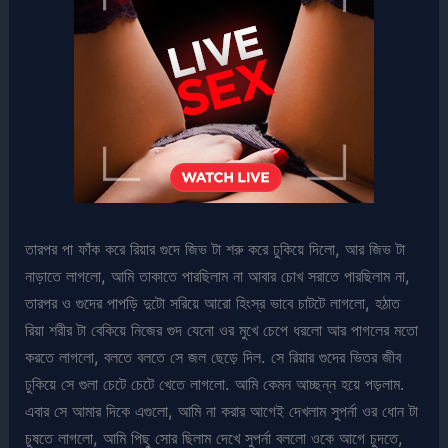
তারপর পা ফাঁক করে রিয়ার গুদে জিভ টা শরু করে ঢুকিয়ে দিলো, আর জিভ টা
নাড়াতে লাগলো, আমি তাকাতে পারছিলাম না আবার চোখ সরাতে পারছিলাম না,
তারপর ও গুদের পাপড়ি দুটো সরিয়ে আরো হিংস্র ভাবে চাটটে লাগলো, হঠাত
রিয়া শরীর টা বেকিয়ে নিজের গুদ যেনো ওর মুখে চেপে ধরলো আর পাগলের মতো
করতে লাগলো, বলতে বলতে সে জল ছেড়ে দিল. সে রিয়ার গুদের ভিতর জীব
ঢুকিয়ে সে গুলা চেটে চেটে খেতে লাগলো. আমি কেমন আচ্ছন্ন হয়ে পড়লাম.
এবার সে আমার দিকে এগুলো, আমি না করার আগেই দেখলাম সুপর্না ওর ধোন টা
চুষতে লাগলো, আমি পিছু সোর ছিলাম দেখে সুপর্না বললো ওকে আগে চুদতে,