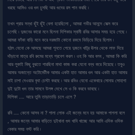
ধরছে আমিও ওর গুদ চুসছি আর গুদের রস পান করছি ৷
তখন প্রায় সন্ধা ছুঁই ছুঁই বেলা হয়েছিলো , আমরা গভীর আনন্দে সেক্স করে
চলেছি ৷ দুজনের কারো মনে ছিলনা দিপিকার স্বামী রবির আসার সময় হয়ে গেছে ৷
আমরা ফাঁকা বাড়ি মনে করে দরজাটা কোনো রকমে ভিড়িয়ে দিয়ে ছিলাম ৷
হঠাৎ যেনো কে আসছে আমরা শূনতে পেয়ে দুজনে খাটূর ঊপর থেকে লাফ দিয়ে
দাঁড়ানো মাত্র রবি রুমের মধ্যে প্রবেশ করল ৷ ওহ কি আর বলব , আমরা কি করি
আর লুকাই কিছু বুঝতে পারছিনা মাথা কাজ করা যেনো বন্ধ করে দিয়েছে ৷ তবুও
আমার অজান্তে অটোমেটীক আমার একটা হাত আমার গুদ আর একটা হাত আমার
মাই চাপা দেওয়ার বৃথা চেস্টা করছে ৷ আর রবিও যেনো একেবারে সোনায় সোহাগা
দুই দুটো গুদ তার সামনে উলঙ্গ দেখে সে ও কি করবে ভাবছে ৷
দিপিকা …. আরে তুমি তাড়াতাড়ি চলে এলে ?
রবি …. কেনো আসব না ? শালা লোক এই জন্যে মনে হয় আমাকে পাগলা বলে
, আমার জন্যে আমার বাড়িতে দুইখানা গুদ খাবি খাচ্ছে আর আমি এদিক ওদিক
বেকার সময় নস্ট করি ৷