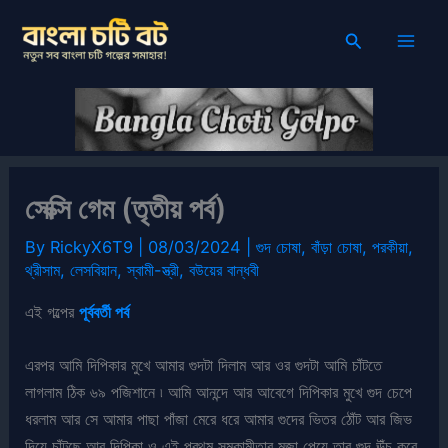
Skip
Search
to
content
সেক্সি গেম (তৃতীয় পর্ব)
By
RickyX6T9
|
08/03/2024
|
গুদ চোষা
,
বাঁড়া চোষা
,
পরকীয়া
,
থ্রীসাম
,
লেসবিয়ান
,
স্বামী-স্ত্রী
,
বউয়ের বান্ধবী
এই গল্পের
পূর্ববর্তী পর্ব
এরপর আমি দিপিকার মুখে আমার গুদটা দিলাম আর ওর গুদটা আমি চাঁটতে
লাগলাম ঠিক ৬৯ পজিশানে ৷ আমি আনন্দে আর আবেগে দিপিকার মুখে গুদ চেপে
ধরলাম আর সে আমার পাছা পাঁজা মেরে ধরে আমার গুদের ভিতর ঠোঁট আর জিভ
দিয়ে চাঁটছে আর দিপিকা ও এই প্রথম সমকামীতার মজা পেয়ে তার গুদ ঊঁচু করে