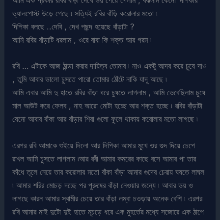
আমি এক প্রকার রবির বাঁড়া দেখে ভয় পেয়ে গেলাম , বঝলাম কেনো দিপিকার
ভ্যালপোস্ট উড়ে গেছে ৷ সত্যিই রবির বাঁড়ি করোলার মতো ৷
দিপিকা বলছে ..দেবি , দেখ পছন্দ হয়েছে বাঁড়াটা ?
আমি রবির বাঁড়াটি ধরলাম , ওরে বাবা কি শক্ত আর গরম ৷
রবি … এটাকে আজ ঠান্ডা করার দায়িত্ব তোমার ৷ নাও একটু আদর করে চুষে দাও
, তুমি আবার ভালো চুসতে পারো তোমার ঠোঁটে নাকি যাদূ আছে ৷
আমি এবার আমি দু হাতে রবির বাঁড়া ধরে চুষতে লাগলাম , আমি ভেবেছিলাম চুষে
মাল আউট করে ফেলব , নাহ আরো মোটা হচ্ছে আর শক্ত হচ্ছে ৷ রবির বাঁড়াটা
যেনো আবার বাঁকা আর বাঁড়ার শিরা গুলো ফুলে থাকায় করোলার মতো লাগছে ৷
এরপর রবি আমাকে শুইয়ে দিলো আর দিপিকা আমার মূখে ওর গুদ দিয়ে চেপে
রাখল আমি চুসতে লাগলাম ৷আর রবী আমার কমরের কাছে বসে আমার পা তার
কাঁধে তূলে নেয়ে তার করোলার মতো বাঁকা বাঁড়া আমার গুদের চেরায় ঘষতে লাঘল
৷ আমার শরির মোচড় দচ্ছে পর পুরুষের বাঁড়া নেওয়ার জন্যে ৷ আবার ভয় ও
লাগছে কারন আমার স্বামীর চেয়ে তার বাঁড়া লম্বা চওড়ায় অনেক বেশি ৷ এরপর
রবি আমার মাই দুটো দুই হাতে মূচড়ে ধরে এক মুহর্তের মধ্যে সজোরে এক ঠাপে