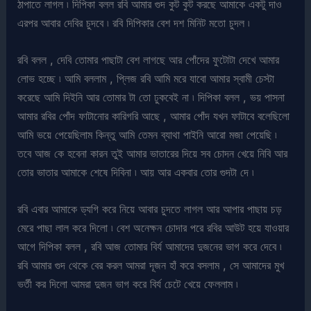
ঠাপাতে লাগল ৷ দিপিকা বলল রবি আমার গুদ কুট কুট করছে আমাকে একটু দাও
এরপর আবার দেবির চুদবে ৷ রবি দিপিকার বেশ দশ মিনিট মতো চুদল ৷
রবি বলল , দেবি তোমার পাছাটা বেশ লাগছে আর পোঁদের ফুটোটা দেখে আমার
লোভ হচ্ছে ৷ আমি বললাম , প্লিজ রবি আমি মরে যাবো আমার স্বামী চেস্টা
করেছে আমি দিইনি আর তোমার টা তো ঢুকবেই না ৷ দিপিকা বলল , ভয় পাসনা
আমার রবির পোঁদ ফাটানোর কারিগরি আছে , আমার পোঁদ যখন ফাটাবে বলেছিলো
আমি ভয়ে পেয়েছিলাম কিন্তু আমি তেমন ব্যাথা পাইনি আরো মজা পেয়েছি ৷
তবে আজ কে হবেনা কারন তুই আমার ভাতারের দিয়ে সব চোদন খেয়ে নিবি আর
তোর ভাতার আমাকে শেষে দিবিনা ৷ আয় আর একবার তোর গুদটা দে ৷
রবি এবার আমাকে ড্যগি করে নিয়ে আবার চুদতে লাগল আর আপার পাছায় চড়
মেরে পাছা লাল করে দিলো ৷ বেশ অনেক্ষন চোদার পরে রবির আউট হয়ে যাওয়ার
আগে দিপিকা বলল , রবি আজ তোমার বির্য আমাদের দুজনের ভাগ করে দেবে ৷
রবি আমার গুদ থেকে বের করল আমরা দূজন হাঁ করে বসলাম , সে আমাদের মুখ
ভর্তী কর দিলো আমরা দুজন ভাগ করে বির্য চেটে খেয়ে ফেললাম ৷