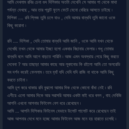
আমি দেখলাম রবির চেনা গুদ দিপিকার অতটা দেখেনি সে আমার পা থেকে মাথা
পর্যন্ত দেখছে , আর তার প্যান্ট ফুলে ফেটে যেনো বেরিয়ে আসতে চাইছে ৷
দিপিকা …. রবি প্লিজ তুমি চলে যাও , দেবি আমার বান্ধবি তুমি জানো ওকে
কিছু করোনা ৷
রবি …. দিপিকা , দেবি তোমার বান্ধবি আমি জানি , ওকে আমি যখন থেকে
দেখেছি তখন থেকে আমার ইচ্ছা হলো একবার বিছানায় ফেলার ৷ শুধু তোমার
বান্ধবি বলে আমি আগে বাড়তে পারিনি ৷ আজ এমন অবস্থায় পেয়ে কিছু করতে
দেবেনা ? আর তাছাড়া আমার কাছে আর লূকানোর কি রইলো আমি তো অলরেডি
সব দর্শন করেই ফেললাম ৷ তবে হ্যাঁ যদি দেবি যদি রাজি না থাকে আমি কিছু
করতে চাইনা ৷
আমি চূপ করে থাকায় রবি বুঝলো আমার দিক থেকে কোনো বাঁধা নেই ৷ রবি
এগীয়ে এলো আমার দিকে আর সরাসরি আমার একটা মাই ধরে বলল , বাহ দেবিজি
আপনি এখনো আপনার ফিটনেস বেশ ধরে রেখেছেন ৷
আমি … আপনি দিপিকার ফিটনেস যেভাবে উলোট পালোট করে রেখেছেন তাই
আজ আপনার দেখে মনে হচ্ছে আমার ফিটনেস আজ মনে হয় হারাতে চলেছি ৷