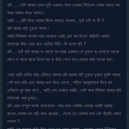
রবি …. দেবি আমার চোদা তুমি একবার পেলে তোমার ফিটনেস বেকার করতে সব
সময় আমার কাছে আসবে ৷
আমি ….ঠোঁট দিয়ে আমার জিভে কামড়ে বললাম , হ্যাঁ তাই না কী ?
রবি আমার মাই চুষতে লাগল ৷
আমি দিপিকার বললাম আয় আমাকে একটু হেল্প কর চিন্তা করিসনি আমার
ভাতারের বাঁড়া তোর গুদে একদিন দিবি ৷ কি বলেন রবি ?
রবি … হ্যাঁ হ্যাঁ আবার না কেনো সব সময় একজন কে চুদতে বা চোদাতে ভালো
লাগে না মাঝে মাঝে ভিন্ন গুদ বা বাঁড়া পেলে তবে চোদার মজা পাওয়া যায় ৷
এবার আমি খাটের পাছা ঠেকিয়ে বসলাম রবি আমার মাই চুষতে চুষতে মুখটা আমার
পেট হয়ে নাভি হয়ে আমার গুদে নিয়ে গেলো , সত্যি পরপুরুষেকে দিয়ে গুদ
চোঁষালে খুব মজা লাগে , আমি বেশ এনজয় করছি ৷ সেই সঙ্গে দিপিকা আমার মাই
চটকাচ্ছে আর চুসছে ৷
রবি এবার সম্পুর্ন অলঙ্গ হয়েগেলো ৷ আর বলল দেবিজি তোমার স্বামী আমার
জন্যে তোমার গুদ কচি করে রেখেছে , দেখো তো তোমার গুদে এঈ বাঁড়াটা কেমন
লাগবে ?