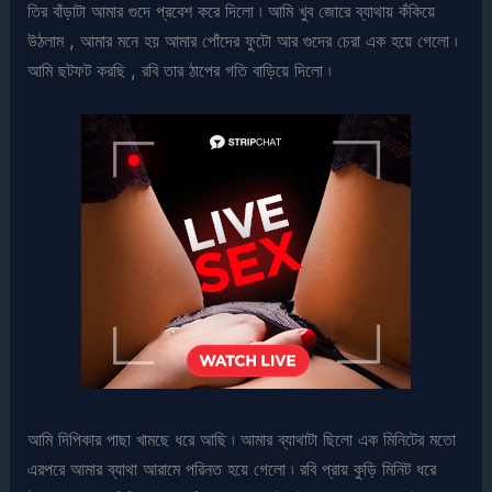
তির বাঁড়াটা আমার গুদে প্রবেশ করে দিলো ৷ আমি খুব জোরে ব্যাথায় কঁকিয়ে
উঠলাম , আমার মনে হয় আমার পোঁদের ফুটো আর গুদের চেরা এক হয়ে গেলো ৷
আমি ছটফট করছি , রবি তার ঠাপের গতি বাড়িয়ে দিলো ৷
আমি দিপিকার পাছা খামছে ধরে আছি ৷ আমার ব্যাথাটা ছিলো এক মিনিটের মতো
এরপরে আমার ব্যাথা আরামে পরিনত হয়ে গেলো ৷ রবি প্রায় কুড়ি মিনিট ধরে