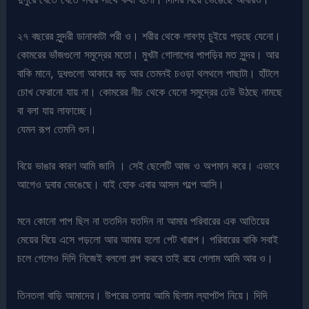
২৭ বছরের সুন্দরী ডানাকাটা পরী ও। শরীর থেকে লাবণ্য চুইয়ে পড়ছে যেনো।
কোমরের ভাঁজগুলো সমুদ্রের মতো। মুখটা গোলাপের পাপড়ির মত সুন্দর। আর
বাকি মানে, দুধগুলো আকারে বড় আর তেমনই চওড়া থলথলে পাছাটা। হাঁটলে
চোখ ফেরানো যায় না। কোমরের নীচ থেকে যেনো সমুদ্রের ঢেউ উঠছে নামছে
বা বলা যায় লাফাচ্ছে।
যেমন রূপ তেমনি গুন।
বিয়ে ভাঙার কারণ আমি জানি । সেই ছেলেটি আজ ও অপমান করে। এভাবে
আগেও দুবার ভেঙেছে। যাই হোক এবার আসল গল্পে আসি।
মনে কোনো পাপ ছিল না ততদিন যতদিন না আমার পরিবারের এক আতিয়ের
মেয়ের বিয়ে এসে পড়লো আর আমার হলো পেট খারাপ। পরিবারের বাকি সবাই
চলে গেলেও দিদি নিজেই বললো গল্প করবে তাই রয়ে গেলাম আমি আর ও।
তিনতলা বাড়ি আমাদের। উপরের তলায় আমি ছিলাম ল্যাপটপ নিয়ে। দিদি