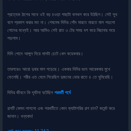
প্রত্যেক ঠাপের সাথে ওই বড় চওড়া পাছাটা থলথল করে উঠছিল। সেই সুখ
বলে প্রকাশ করার মত না। শেষমেষ দিদির পোঁদ মারতে মারতে মাল পড়লো
পোদের মধ্যেই। আর আমিও সেই রাত ৩ টের সময় ধপ করে বিছানায় শুয়ে
পড়লাম।
দিদি পোদে আঙ্গুল দিয়ে মালটা চেটে খেল কয়েকবার।
তারপরেও আরো দুবার মাল পড়েছে। একবার দিদির গুদে আরেকবার মুখে
ফেলেছি। শরীর এত ঘেমে গিয়েছিল দুজনের ভোর রাতে ৪ তে ঘুমিয়েছি।
দিদির জীবনে কি দূর্ঘটনা ঘটেছিল
পরবর্তী পর্বে
গল্পটি কেমন লাগলো এবং পরবর্তীতে কোন ক্যাটাগরির গল্প চান? কমেন্ট করে
জানান। ধন্যবাদ!
মোট পড়া হয়েছে:
11,743