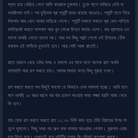
স্নান হয়ে বেরিয়ে গেলে আমি বাথরুমে ঢুকলাম। ঢুকে পাশে তাকিয়ে দেখি যা
ভাবছিলাম তাই। সব চুড়িদার ব্রা প্যান্টি ছাড়া রয়েছে হাঙেরে। প্যান্টি হাতে নিয়ে
শুঁকলাম আর ধোন আবার দাড়িয়ে গেলো। প্যান্টি শুকতে শুকতে ব্রা ধোন লাগিয়ে
মাস্টারবেট করতে লাগলাম আর খুব নোংরা চিন্তা মাথায় এলো। যার ব্যাপারে এত
ভালো ভাবছি সেতো ভালো নয়। আর সব কিছু পাল্টে গেলো ওই চিন্তায়।ঠিক
করলাম এই মাগীকে চুদতেই হবে। আর সেটা আজ রাতেই।
রাতে দুজনে খেয়ে ওটার সময় ও বললো ওর সাথে শুতে অনেক রাত অবধি
হাসাহাসি আর গল্প করতে চায়। আমার মাথায় অন্য কিছু ঘুরছে তখন।
গল্প করতে করতে সব কিছুই বললো যে কিভাবে এসব সমসসা হচ্ছে। আমি মনে
মনে ভাবছি ১৫ বছর বয়সে বার বার চোদন খাওয়ার সময় লজ্জা হয়নি আজ ভেবে
কি হবে।
যায় হোক গল্প করতে করতে রাত ১২.৩০ দিদি কাথ হয়ে টেডি বিয়ারের উপর পা
তুলে ঘুমালো। কিছু সময় পর অল্প নাক ডাকার আওয়াজ পেলাম। বুঝলাম এবার
চান্স নিতে হবে। দেখতেই হবে নাইটির তলায় কি সৌন্দর্য অপেক্ষা করছে।