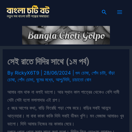
Skip
Search
to
content
সেই রাতে দিদির সাথে (১ম পর্ব)
By
RickyX6T9
|
28/06/2024
|
গুদ চোষা
,
পোঁদ চাটা
,
বাঁড়া
চোষা
,
পোঁদ চোদা
,
ঘুমের মধ্যে
,
আপু/দিদি
,
চাচাতো বোন
আমার নাম থাক না বলাই ভালো। আর স্থান কাল পাত্রের থেকেও বেশি দামী
যেটা সেটা হলো মসালাদার এই গল্প।
৫ বছর আগের কথা, বাড়ি ফিরেছি পড়া শেষ করে। বাড়ির সবাই আনন্দে
আত্নহারা। মা বাবা কাকা কাকি দিদি সবাই ভীষন খুশি। মন মেজাজ আমারও খুব
ভালো। দিদি আমার নিজের নয় কাকার মেয়ে।
দুপুরে খেতে খেতে সবার সাথে কথা হলো। দিদির বিয়ে ভেঙেছে আবারও।