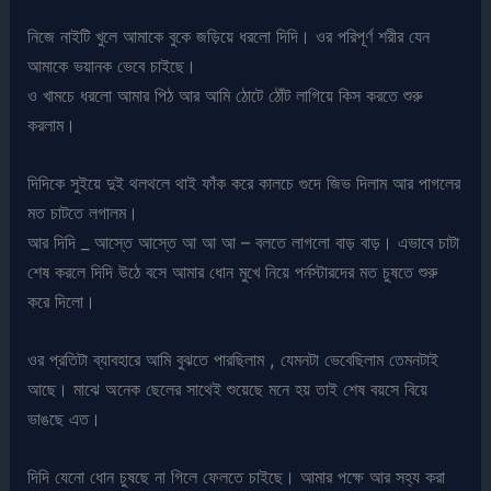
নিজে নাইটি খুলে আমাকে বুকে জড়িয়ে ধরলো দিদি। ওর পরিপূর্ণ শরীর যেন
আমাকে ভয়ানক ভেবে চাইছে।
ও খামচে ধরলো আমার পিঠ আর আমি ঠোটে ঠোঁট লাগিয়ে কিস করতে শুরু
করলাম।
দিদিকে সুইয়ে দুই থলথলে থাই ফাঁক করে কালচে গুদে জিভ দিলাম আর পাগলের
মত চাটতে লগালম।
আর দিদি _ আস্তে আস্তে আ আ আ – বলতে লাগলো বাড় বাড়। এভাবে চাটা
শেষ করলে দিদি উঠে বসে আমার ধোন মুখে নিয়ে পর্নস্টারদের মত চুষতে শুরু
করে দিলো।
ওর প্রতিটা ব্যাবহারে আমি বুঝতে পারছিলাম , যেমনটা ভেবেছিলাম তেমনটাই
আছে। মাঝে অনেক ছেলের সাথেই শুয়েছে মনে হয় তাই শেষ বয়সে বিয়ে
ভাঙছে এত।
দিদি যেনো ধোন চুষছে না গিলে ফেলতে চাইছে। আমার পক্ষে আর সহ্য করা