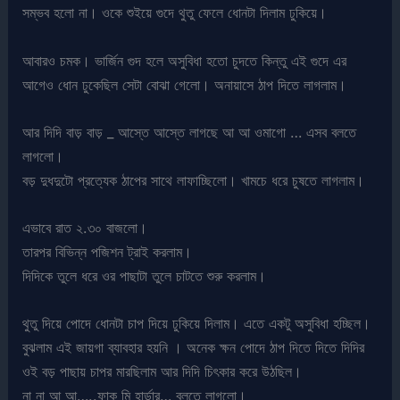
সম্ভব হলো না। ওকে শুইয়ে গুদে থুতু ফেলে ধোনটা দিলাম ঢুকিয়ে।
আবারও চমক। ভার্জিন গুদ হলে অসুবিধা হতো চুদতে কিন্তু এই গুদে এর
আগেও ধোন ঢুকেছিল সেটা বোঝা গেলো। অনায়াসে ঠাপ দিতে লাগলাম।
আর দিদি বাড় বাড় _ আস্তে আস্তে লাগছে আ আ ওমাগো … এসব বলতে
লাগলো।
বড় দুধদুটো প্রত্যেক ঠাপের সাথে লাফাচ্ছিলো। খামচে ধরে চুষতে লাগলাম।
এভাবে রাত ২.৩০ বাজলো।
তারপর বিভিন্ন পজিশন ট্রাই করলাম।
দিদিকে তুলে ধরে ওর পাছাটা তুলে চাটতে শুরু করলাম।
থুতু দিয়ে পোদে ধোনটা চাপ দিয়ে ঢুকিয়ে দিলাম। এতে একটু অসুবিধা হচ্ছিল।
বুঝলাম এই জায়গা ব্যাবহার হয়নি । অনেক ক্ষন পোদে ঠাপ দিতে দিতে দিদির
ওই বড় পাছায় চাপর মারছিলাম আর দিদি চিৎকার করে উঠছিল।
না না আ আ…..ফাক মি হার্ডার… বলতে লাগলো।