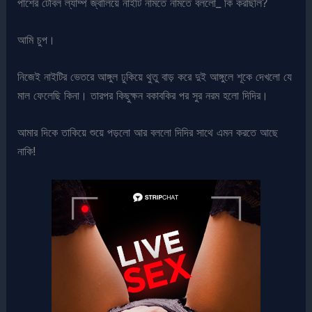
পাশের টেবিল ল্যাম্প জ্বালিয়ে নাইটি নামতে নামতে বললো_ কি করছিলি?
আমি চুপ।
নিজেই নাইটির ভেতরে আঙ্গুল ঢুকিয়ে থুতু বাড় করে দুই আঙ্গুলে শূকে দেখলো যে
মাল ফেলেছি কিনা। তারপর কিছুক্ষন বকাবকির পর সুর নরম হলো দিদির।
আমার দিকে তাকিয়ে শুয়ে পড়লো আর বললো দিদির সাথে এমন করতে আছে
নাকি!