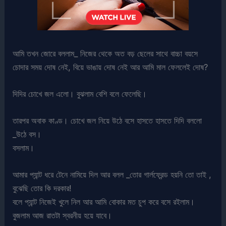
আমি তখন জোরে বললাম_ নিজের থেকে অত বড় ছেলের সাথে বাচ্চা বয়সে
চোদার সময় দোষ নেই, বিয়ে ভাঙায় দোষ নেই আর আমি মাল ফেললেই দোষ?
দিদির চোখে জল এলো। বুঝলাম বেশি বলে ফেলেছি।
তারপর অবাক কাণ্ড। চোখে জল নিয়ে উঠে বসে হাসতে হাসতে দিদি বললো
_উঠে বস।
বসলাম।
আমার প্যান্ট ধরে টেনে নামিয়ে দিল আর বলল _তোর গার্লফ্রেন্ড হয়নি তো তাই ,
বুঝেছি তোর কি দরকার!
বলে প্যান্ট নিজেই খুলে নিল আর আমি বোকার মত চুপ করে বসে রইলাম।
বুজলাম আজ রাতটা স্বরনীয় হয়ে যাবে।