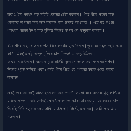
রাত ১ টায় প্রথম বাড় নাইটি তোলার চেষ্টা করলাম। ধীরে ধীরে পাছায় হাত
বোলাতে লাগলাম আর লক্ষ করলাম নাক ডাকার আওয়াজ । এত বড় চওড়া
থলথলে পাছার উপর হাত বুলিয়ে নিজের ভাগ্য কে ধন্যবাদ বললাম।
ধীরে ধীরে নাইটির তলায় হাত দিয়ে গুদটায় হাত দিলাম।পুরো গুদে চুল ছোট করে
কাটা।একটু একটু আঙ্গুল ঢুকিয়ে চাপ দিতেই ও নড়ে উঠলো।
আবার সরে শুলাম। এভাবে পুরো নাইটি তুলে ফেললাম ওর কোমরের উপর।
নিজের প্যান্ট নামিয়ে খাড়া ধোনটা ধীরে ধীরে ওর পোদের ফাঁকে গুঁজে ঘষতে
লাগলাম।
একটু পরে আরেকটু সাহস হলে গুদ আর পোদটা ভালো করে অনেক থুতু লাগিয়ে
চাটতে লাগলাম আর তখনই ধোনটাকে পোদে ঢোকানোর জন্য যেই জোরে চাপ
দিয়েছি দিদি ধড়ফড় করে লাফিয়ে উঠলো। উঠেই এক চর। আমি সরে শুয়ে
পড়লাম।