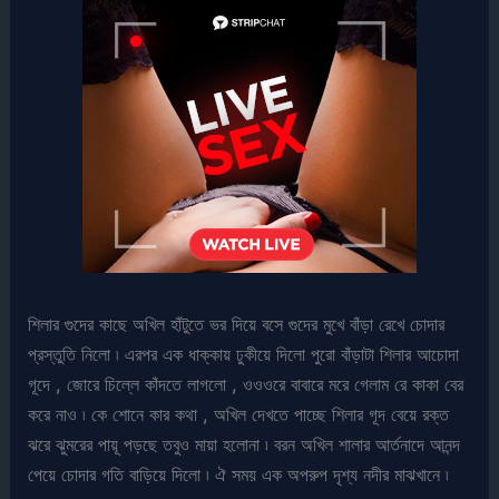
শিলার গুদের কাছে অখিল হাঁটুতে ভর দিয়ে বসে গুদের মুখে বাঁড়া রেখে চোদার
প্রস্তুতি নিলো ৷ এরপর এক ধাক্কায় ঢুকীয়ে দিলো পুরো বাঁড়াটা শিলার আচোদা
গূদে , জোরে চিল্লে কাঁদতে লাগলো , ওওওরে বাবারে মরে গেলাম রে কাকা বের
করে নাও ৷ কে শোনে কার কথা , অখিল দেখতে পাচ্ছে শিলার গূদ বেয়ে রক্ত
ঝরে ঝুমরের পায়ূ পড়ছে তবুও মায়া হলোনা ৷ বরন অখিল শালার আর্তনাদে আনন্দ
পেয়ে চোদার গতি বাড়িয়ে দিলো ৷ ঐ সময় এক অপরুপ দৃশ্য নদীর মাঝখানে ৷