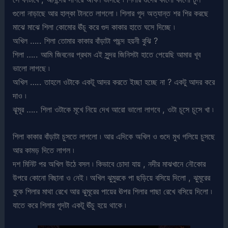
গুলো নাড়াছে আর হাল্কা টানতে লাগলো ৷ শিলার গূদ অত্যান্ত শর শির করছে
মাঝে মাঝে শিলা কোমোর ঊঁচূ করে গুদ কাকার হাতে ঘসে দিচ্ছে ৷
অখিল ….. শিলা তোমার কাকার বাঁড়াটা পছন্দ হয়নী বুঝি ?
শিলা ….. আমি জিবনের প্রথম এই সুন্দর জিনিসটা হাতে পেয়েছি আমার খূব
ভালো লাগছে ৷
অখিল ….. তাহলে ওটাকে একটূ আদর করতে ইচ্ছা হচ্ছে না ? একটু আদর করে
দাও ৷
ঝূমূর ….. শিলা ওটাকে মূখে নিয়ে দেখ আরো ভালো লাগবে , ওটা চূসে চূসে খা ৷
শিলা কাকার বাঁড়াটা চুসতে লাগলো ৷ আর এদিকে অখিল ও গুদে মুখ গলিয়ে চুসছে
আর কামড় দিতে লাগল ৷
দশ মিনিট পর অখিল উঠে বসল ৷ কিভাবে চোদা যায় , নদীর মাঝখানে নৌকোর
উপরে কোনো বিছানা ও নেই ৷ অখিল ঝুমুরকে পা ছড়িয়ে বসিয়ে দিলো , ঝুমূরের
বুকে শিলার মাথা রেখে আর ঝুমূরের পায়ের ঊপর শিলার পাছা রেখে বসিয়ে দিলো ৷
যাতে করে শিলার গূদটা একটূ ঊঁচু হয়ে থাকে ৷