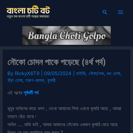
Skip
Search
to
content
নৌকো চোদন পাকে পড়েছে (৪র্থ পর্ব)
By
RickyX6T9
|
09/05/2024
|
ভাইঝি
,
নৌকা/লঞ্চ
,
গুদ চোষা
,
বাঁড়া চোষা
,
তরুণ-বয়স্ক
,
কুমারী
এই গল্পের
পূর্ববর্তী পর্ব
ঝুমুর অখিলের কাছে বলল , দেখো আমাদের শিলা এখনো কূমারি আছে , আমরা
তাহলে বেঁচে যাবো ৷
অখিল …. মাঝি ভাই , আমার আমাদের নৌকোয় একজন কুমারি মেয়ে আছে
কিন্তু কে তার কূমারিত্ব হরন করবে ?