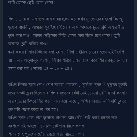
আমি তোকে রেন্ডি চোদা দেবো ৷
শিলা …. কাকা এমনিতে আমার বয়ফ্রেন্ড অনেকবার চুদতে চেয়েছিলো কিন্তূ
সুযোগ পায়নি , আমারও খূব ইচ্ছা ছিলো ৷ আজ আমাকে চুদে তুমি আমার ইচ্ছা
পুরন করে দাও ৷ আমার বেড়িনোর দিনটা যেনো সারা জিবন মনে থাকে ৷ তুমি
আমাকে রেন্ডী বানিয়ে দাও ৷
ক্ষমা করবে শিলার ফিটনেস বলা হয়নি , শিলা চাইনিজ মেয়ের মতো হাইট বেশি
নয় , আর অত্যান্ত ফরশা , শিলার শরিরে চামড়া ভেদ করে শিরার রক্ত চলাচল
লক্ষ্য করা যায় ৷ সাইজ ৩৪ – ২৮ – ৩৪ ৷
অখিল শিলার স্তন দেখে চোখ সরাতে পারছেনা , সুডৌল স্তন ? ঝুমুরের কুমারি
স্তন এতটা সুন্দর ছিলোনা ৷ শিলার স্তনের বোঁটা নেই ,যেনো বোঁটা ছাড়া কমলা ৷
আর স্তনের উপরে শিরা গুলো লাল হয়ে আছে , অখিল ভাবছে আমি যদি চুসতে
শূরু করি যেনো রক্ত না বের হয় ৷
অখিল স্তন গুলো হাত বুলোতে লাগলো আর বোঁটা তৈরী করার জন্যে লাল
অংশতে দুই আঙ্গুল দিয়ে সিগারেট পাক দিতে লাগল ৷
শিলার দেহ পুরুসের ছোঁয়া পেয়ে শরির নাচতে লাগল ৷