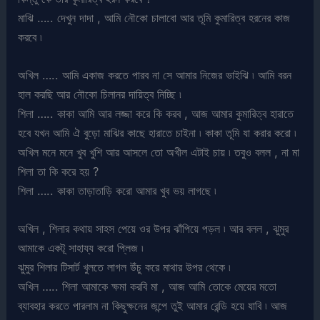
মাঝি ….. দেখুন দাদা , আমি নৌকো চালাবো আর তূমি কুমারিত্ব হরনের কাজ
করবে ৷
অখিল ….. আমি একাজ করতে পারব না সে আমার নিজের ভাইঝি ৷ আমি বরন
হাল করছি আর নৌকো চিলানর দায়িত্ব নিচ্ছি ৷
শিলা ….. কাকা আমি আর লজ্জা করে কি করব , আজ আমার কুমারিত্ব হারাতে
হবে যখন আমি ঐ বুড়ো মাঝির কাছে হারাতে চাইনা ৷ কাকা তূমি যা করার করো ৷
অখিল মনে মনে খুব খুশি আর আসলে তো অখীল এটাই চায় ৷ তবুও বলল , না মা
শিলা তা কি করে হয় ?
শিলা ….. কাকা তাড়াতাড়ি করো আমার খুব ভয় লাগছে ৷
অখিল , শিলার কথায় সাহস পেয়ে ওর উপর ঝাঁপিয়ে পড়ল ৷ আর বলল , ঝুমুর
আমাকে একটূ সাহায্য করো প্লিজ ৷
ঝুমুর শিলার টিসার্ট খুলতে লাগল উঁচু করে মাথার উপর থেকে ৷
অখিল ….. শিলা আমাকে ক্ষমা করবি মা , আজ আমি তোকে মেয়ের মতো
ব্যাবহার করতে পারলাম না কিছুক্ষনের জন্পে তুই আমার রেন্ডি হয়ে যাবি ৷ আজ