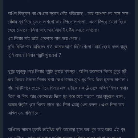
অখিল কিছুক্ষন পর দেখলো স্তনে বোঁটা গজিয়েছে , আর অপেক্ষা নয় সঙ্গে সঙ্গে
বোঁটায় মূখ দিয়ে চুসতে লাগলো আর টিপতে লাগলো , এমন টিপছে যেনো ছিঁড়ে
খেয়ে ফেলবে ৷ শিলা আহ আহ আহ উহ ঊহ করতে লাগলো ৷
ওহ শিলার মাই দুটো একেবারে লাল হয়ে গেছে ৷
কুড়ি মিনিট পরে অখিলের মাই চোসার আশা মিটে গেলো ৷ মাই ছেড়ে বলল ঝুমূর
তুমি এখনো শিলার প্যান্ট খুললেনা ?
ঝুমুর হুড়মূড় করে শিলার প্যান্ট খুলতে ব্যাস্ত ৷ অখিল ততক্ষনে শিলার চুলূর মূঠী
ধরে নিজের উরুতে শিলার মাথা রেখে শালার মূখে মুখ দিয়ে জিভ চুসতে লাগলো ৷
পাঁচ মিনিট পরে ছেড়ে দিয়ে শিলার মাথা নৌকোর কাঠে রেখে অখিল শিলার মাথার
দিকে পা দিয়ে আর কোমোরের দিকে মূখ করে শুয়ে পড়লো আর ঝুমুরকে বলল ,
আমার বাঁড়াটা খুলে শিলার হাতে দাও শিলা একটু খেলা করুক ৷ এখন শিলা আর
অখিল ৬৯ পজিশানে ৷
অখিলের সামনে কুমারি ভাইঝির কচি আচোদা চুলে ভরা গূদ আহ আজ এই গূদ
সে ফাটাবে , আনন্দের সাগরে অখিল ভাসছে ৷ শিলার গুদের কালো কালো চুল