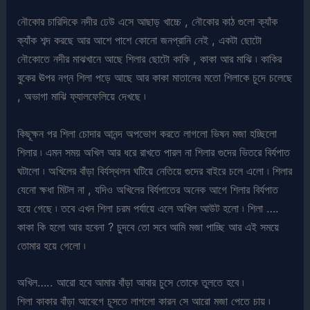
নৌকোর চারিদিকে নদীর ঢেউ এসে আছাড় খাচ্চে , নৌকোর কাঠ গুলো ক্যাঁক
ক্যাঁক শব্দ করছে আর আশে পাশে কোনো জনপ্রানি নেই , একটা ছোটো
নৌকোতে নদীর মাঝখানে আছে শিলার ছোটো কাকি , কাকা আর মাঝি ৷ কাকির
বুকের ঊপর নগ্ন শিলা পড়ে আছে আর কাকা মাতালের মতো শিলাকে চুদে চলেছে
, অভাগা মাঝি ফ্যালফেলিয়ে দেখছে ৷
কিছূক্ষন পর শিলা চোদার আনন্দ অপভোগ করতে লাগলো ভিষন মজা হচ্ছিলো
শিলার ৷ এমন সময় অখিল আর ধরে রাখতে পারল না শিলার গুদের ভিতরে বির্যপাত
ঘটালো ৷ অখিলের বাঁড়া বির্যস্থলন ঘটিয়ে নেতিয়ে গুদের বাইরে চলে এলো ৷ শিলার
যেনো ক্ষধা মিটল না , যদিও অখিলের বির্যপাতের অনেক আগে শিলার বির্যপাত
হয়ে গেছে ৷ তবে এখন শিলা চরম পর্যায়ে এলে অখিল আউট হলো ৷ শিলা ….
কাকা কি হলো আর হবেনা ? চুদবে তো সবে আমি মজা পাচ্ছি আর এই সময়ে
তোমার হয়ে গেলো ৷
অখিল….. আরো হবে আমার বাঁড়া আবার চুসে তোকে তুলতে হবে ৷
শিলা কাকার বাঁড়া আবেগে চূসতে লাগলো কারন সে আরো মজা পেতে চায় ৷