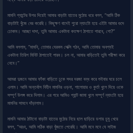
মামনি প্যান্টের উপর দিয়েই আমার বাড়াটা হাতের মুঠোয় ধরে বলল, “আমি ঠিক
বাড়াটাই খুঁজে বের করেছি। কিছুক্ষণ বাদেই পুরো ন্যাংটো হয়ে এইটা আমার গুদে
ঢোকাব। আচ্ছা দাদা, তুমি আমায় একটানা কতক্ষণ ঠাপাতে পারবে, গো?”
আমি বললাম, “মামনি, তোমার যেরকম সেক্সি গঠন, আমি তোমায় অবশ্যই
একটানা তিরিশ মিনিট ঠাপাতেই পারব। চল না, আমার বাড়িতেই তুমি পরীক্ষা করে
নেবে।”
আমরা দুজনে আমার ফাঁকা বাড়িতে ঢুকে সদর দরজা বন্ধ করে শুইবার ঘরে চলে
এলাম। আমি অন্তর্বাস বিহীন মামনির ওড়না, শালোয়ার ও কুর্তা খুলে দিয়ে ওকে
সম্পূর্ণ উলঙ্গ করে দিলাম। এর পরে আমিও প্যান্ট জামা খুলে সম্পূর্ণ ন্যাংটো হয়ে
মামনির সামনে দাঁড়ালাম।
মামনি আমার ঠাটানো বাড়াটা হাতের মুঠোয় নিয়ে ছাল ছাড়িয়ে ডগায় চুমু খেয়ে
বলল, “আঃহ, আমি সঠিক বাড়া খুঁজতে পেরেছি। আমি মনে মনে যে সাইজ