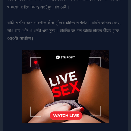
থাকলেও পোঁদে কিন্তু এতটুকুও বাল নেই।
আমি মামনির গুদে ও পোঁদে জীভ ঢুকিয়ে চাটতে লাগলাম। মামনি কাজের মেয়ে,
তাও তার পোঁদ ও গুদটা এত সুন্দর। মামনির ঘন বাল আমার নাকের ভীতর ঢুকে
শুড়শুড়ি লাগছিল।