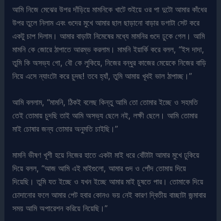
আমি নিজে মেঝের উপর দাঁড়িয়ে মামনিকে খাটে শুইয়ে ওর পা দুটো আমার কাঁধের
উপর তুলে নিলাম এবং গুদের মুখে আমার ছাল ছাড়ানো বাড়ার ডগাটা সেট করে
একটু চাপ দিলাম। আমার বাড়াটা নিমেষের মধ্যে মামনির গুদে ঢুকে গেল। আমি
মামনি কে জোরে ঠাপাতে আরম্ভ করলাম। মামনি ইয়ার্কি করে বলল, “ইস দাদা,
তুমি কি অসভ্য গো, বৌ কে লুকিয়ে, নিজের বন্ধুর কাজের মেয়েকে নিজের বাড়ি
নিয়ে এসে ন্যাংটো করে চুদছ! তবে হ্যাঁ, তুমি আমায় খূবই ভাল ঠাপাচ্ছ।”
আমি বললাম, “মামনি, ঠিকই বলেছ কিন্তু আমি তো তোমার ইচ্ছে ও সহমতি
তেই তোমায় চুদছি তাই আমি অসভ্য ছেলে নই, লক্ষী ছেলে। আমি তোমার
মাই চোষার জন্য তোমার অনুমতি চাইছি।”
মামনি ভীষণ খূশী হয়ে নিজের হাতে একটা মাই ধরে বোঁটাটা আমার মুখে ঢুকিয়ে
দিয়ে বলল, “আজ আমি এই মাইগুলো, আমার গুদ ও পোঁদ তোমায় দিয়ে
দিয়েছি। তুমি যত ইচ্ছে ও যখন ইচ্ছে আমার মাই চুষতে পার। তোমাকে দিয়ে
চোদানোর ফলে আমার পেট হবার কোনও ভয় নেই কারণ দ্বিতীয় বাচ্ছাটা জন্মাবার
সময় আমি অপারেশন করিয়ে নিয়েছি।”