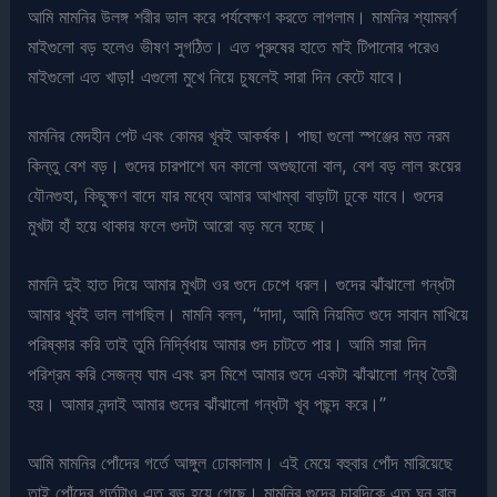
আমি মামনির উলঙ্গ শরীর ভাল করে পর্যবেক্ষণ করতে লাগলাম। মামনির শ্যামবর্ণ
মাইগুলো বড় হলেও ভীষণ সুগঠিত। এত পুরুষের হাতে মাই টিপানোর পরেও
মাইগুলো এত খাড়া! এগুলো মুখে নিয়ে চুষলেই সারা দিন কেটে যাবে।
মামনির মেদহীন পেট এবং কোমর খূবই আকর্ষক। পাছা গুলো স্পঞ্জের মত নরম
কিন্তু বেশ বড়। গুদের চারপাশে ঘন কালো অগুছানো বাল, বেশ বড় লাল রংয়ের
যৌনগুহা, কিছুক্ষণ বাদে যার মধ্যে আমার আখাম্বা বাড়াটা ঢুকে যাবে। গুদের
মুখটা হাঁ হয়ে থাকার ফলে গুদটা আরো বড় মনে হচ্ছে।
মামনি দুই হাত দিয়ে আমার মুখটা ওর গুদে চেপে ধরল। গুদের ঝাঁঝালো গন্ধটা
আমার খূবই ভাল লাগছিল। মামনি বলল, “দাদা, আমি নিয়মিত গুদে সাবান মাখিয়ে
পরিষ্কার করি তাই তুমি নির্দ্বিধায় আমার গুদ চাটতে পার। আমি সারা দিন
পরিশ্রম করি সেজন্য ঘাম এবং রস মিশে আমার গুদে একটা ঝাঁঝালো গন্ধ তৈরী
হয়। আমার নন্দাই আমার গুদের ঝাঁঝালো গন্ধটা খূব পছন্দ করে।”
আমি মামনির পোঁদের গর্তে আঙ্গুল ঢোকালাম। এই মেয়ে বহুবার পোঁদ মারিয়েছে
তাই পোঁদের গর্তটাও এত বড় হয়ে গেছে। মামনির গুদের চারদিকে এত ঘন বাল