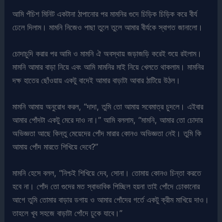
আমি পঁচিশ মিনিট একটানা ঠাপানোর পর মামনির গুদে চিড়িক চিড়িক করে বীর্য
ঢেলে দিলাম। মামনি নিজেও পাছা তুলে তুলে আমার বীর্যকে স্বাগত জানালো।
চোদাচুদি করার পর আমি ও মামনি ঐ অবস্থায় জড়াজড়ি করেই শুয়ে রইলাম।
মামনি আমার বাড়া নিয়ে এবং আমি মামনির মাই নিয়ে খেলতে থাকলাম। মামনির
দক্ষ হাতের ছোঁওয়ায় একটু বাদেই আমার বাড়াটা আবার ঠাটিয়ে উঠল।
মামনি আমায় অনুরোধ করল, “দাদা, তুমি তো আমায় সবেমাত্র চুদলে। এইবার
আমার পোঁদটা একটু মেরে দাও না।” আমি বললাম, “মামনি, আমার তো চোদার
অভিজ্ঞতা আছে কিন্তু মেয়েদের পোঁদ মারার কোনও অভিজ্ঞতা নেই। তুমি কি
আমায় পোঁদ মারতে শিখিয়ে দেবে?”
মামনি হেসে বলল, “নিশ্চই শিখিয়ে দেব, সোনা। তোমায় কোনও চিন্তা করতে
হবে না। পোঁদ তো গুদের মত স্বাভাবিক পিচ্ছিল হয়না তাই পোঁদে ঢোকানোর
আগে তুমি তোমার বাড়ার ডগায় ও আমার পোঁদের গর্তে একটু ক্রীম মাখিয়ে দাও।
তাহলে খূব সহজে বাড়াটা পোঁদে ঢুকে যাবে।”