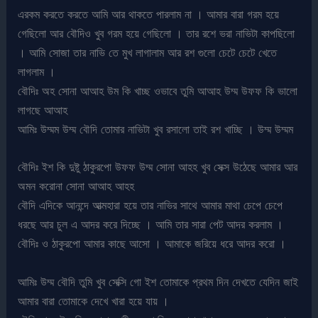
এরকম করতে করতে আমি আর থাকতে পারলাম না । আমার বারা গরম হয়ে
গেছিলো আর বৌদিও খুব গরম হয়ে গেছিলো । তার রশে ভরা নাভিটা কাপছিলো
। আমি সোজা তার নাভি তে মুখ লাগালাম আর রশ গুলো চেটে চেটে খেতে
লাগলাম ।
বৌদিঃ অহ সোনা আআহ উম কি খাচ্ছ ওভাবে তুমি আআহ উম্ম উফফ কি ভালো
লাগছে আআহ
আমিঃ উম্মম উম্ম বৌদি তোমার নাভিটা খুব রসালো তাই রশ খাচ্ছি । উম্ম উম্মম
বৌদিঃ ইশ কি দুষ্টু ঠাকুরপো উফফ উম্ম সোনা আহহ খুব সেক্স উঠেছে আমার আর
অমন করোনা সোনা আআহ আহহ
বৌদি এদিকে আনন্দে আত্মহারা হয়ে তার নাভির সাথে আমার মাথা চেপে চেপে
ধরছে আর চুল এ আদর করে দিচ্ছে । আমি তার সারা পেট আদর করলাম ।
বৌদিঃ ও ঠাকুরপো আমার কাছে আসো । আমাকে জরিয়ে ধরে আদর করো ।
আমিঃ উম্ম বৌদি তুমি খুব সেক্সি গো ইশ তোমাকে প্রথম দিন দেখতে যেদিন জাই
আমার বারা তোমাকে দেখে খারা হয়ে যায় ।