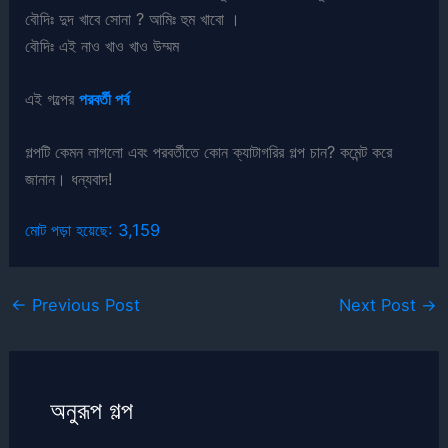
বৌদিঃ দুদ খাবে সোনা ? আমিঃ হুম খাবো ।
বৌদিঃ এই নাও খাও খাও উম্মম
এই গল্পের
পরবর্তী পর্ব
গল্পটি কেমন লাগলো এবং পরবর্তীতে কোন ক্যাটাগরির গল্প চান? কমেন্ট করে
জানান। ধন্যবাদ!
মোট পড়া হয়েছে:
3,159
←
Previous Post
Next Post
→
অনুরূপ গল্প