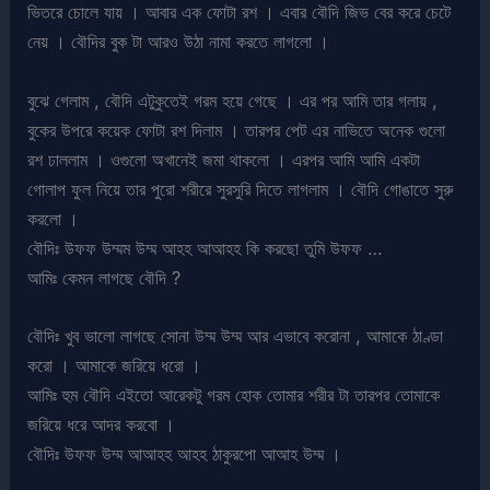
ভিতরে চোলে যায় । আবার এক ফোটা রশ । এবার বৌদি জিভ বের করে চেটে
নেয় । বৌদির বুক টা আরও উঠা নামা করতে লাগলো ।
বুঝে গেলাম , বৌদি এটুকুতেই গরম হয়ে গেছে । এর পর আমি তার গলায় ,
বুকের উপরে কয়েক ফোটা রশ দিলাম । তারপর পেট এর নাভিতে অনেক গুলো
রশ ঢাললাম । ওগুলো অখানেই জমা থাকলো । এরপর আমি আমি একটা
গোলাপ ফুল নিয়ে তার পুরো শরীরে সুরসুরি দিতে লাগলাম । বৌদি গোঙাতে সুরু
করলো ।
বৌদিঃ উফফ উম্মম উম্ম আহহ আআহহ কি করছো তুমি উফফ …
আমিঃ কেমন লাগছে বৌদি ?
বৌদিঃ খুব ভালো লাগছে সোনা উম্ম উম্ম আর এভাবে করোনা , আমাকে ঠাণ্ডা
করো । আমাকে জরিয়ে ধরো ।
আমিঃ হুম বৌদি এইতো আরেকটু গরম হোক তোমার শরীর টা তারপর তোমাকে
জরিয়ে ধরে আদর করবো ।
বৌদিঃ উফফ উম্ম আআহহ আহহ ঠাকুরপো আআহ উম্ম ।