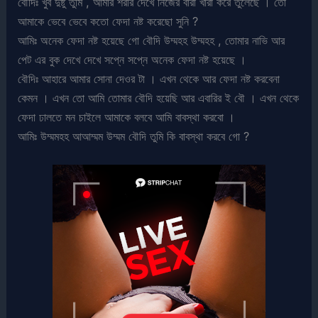
বৌদিঃ খুব দুষ্টু তুমি , আমার শরীর দেখে নিজের বারা খারা করে তুলেছে । তো
আমাকে ভেবে ভেবে কতো ফেদা নষ্ট করেছো সুনি ?
আমিঃ অনেক ফেদা নষ্ট হয়েছে গো বৌদি উম্মহহ উম্মহহ , তোমার নাভি আর
পেট এর বুক দেখে দেখে সপ্নে সপ্নে অনেক ফেদা নষ্ট হয়েছে ।
বৌদিঃ আহারে আমার সোনা দেওর টা । এখন থেকে আর ফেদা নষ্ট করবেনা
কেমন । এখন তো আমি তোমার বৌদি হয়েছি আর এবারির ই বৌ । এখন থেকে
ফেদা ঢালতে মন চাইলে আমাকে বলবে আমি বাবস্থা করবো ।
আমিঃ উম্মমহহ আআম্মম উম্মম বৌদি তুমি কি বাবস্থা করবে গো ?