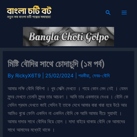
Skip
Search
to
content
মিষ্টি বৌদির সাথে চোদাচুদি (১ম পর্ব)
By
RickyX6T9
|
25/02/2024
|
পরকীয়া
,
দেবর-বৌদি
আমার লক্ষি বৌদি বিদিশা । খুব সেক্সি দেখতে । গায়ে কোন মেদ নেই । যেমন
সুন্দর দেখতে তেমনি সুন্দর তার আচরণ । আমি তার একমাত্র দেওর । বৌদি কে
যেদিন প্রথম দেখতে জাই সেদিন ই তাকে দেখে আমার বারা খারা হয়ে উঠে আর
আমিও বুঝে ফেলি একদিন না একদিন বৌদি কে আমি আমার নীচে সুয়াবই ।
আমার দাদার সাথে বৌদির বিয়ে হোল । দাদা বাইরে থাকায় বৌদি কে আমাদের
সাথে আমাদের মধ্যেই থাকে ।