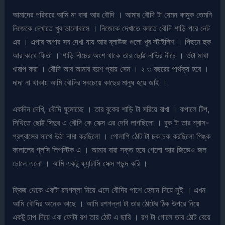
আমাদের পরিবারে আমি মা বাবা আর বৌদি । আমার বৌদি টা যেমন কামুক তেমনি
নিজেকে দেখাতে খুব ভালোবাসে । নিজেকে দেখাতে বলতে বৌদি শাড়ি পরে নেট
এর । এপার অপার সব দেখা যায় আর ব্লাউজ গুলো খুব স্টাইলিশ । পিছনে হুক
আর কাধে ফিতা । শাড়ি নীচের অংশ থাকে তার ছোট্ট নাভির নীচে । ওটা মাথা
খারাপ করা । বৌদি আর আমার বয়শ প্রায় সেম । ২ ৩ বছরের পার্থক্য হবে ।
দাদা না থাকায় আমি বৌদির সবচেয়ে কাছের মানুষ হয়ে জাই ।
একদিন দেখি, বৌদি ঘুমোচ্ছে । তার বুকের শাড়ি টা সরিয়ে রাখা । কপালে টিপ,
সিথিতে ছোট্ট সিদুর এ বৌদি কে সেক্স এর দেবি লাগছিলো । বুক টা তার শ্বাস-
প্রশ্বাসের সাথে উঠা নামা করছিলো । গোলাপি ঠোট টা চক চক করছিলো পিঙ্ক
কালালের গ্লসি লিপস্টিক এ । আমার বারা সক্ত হয়ে গেলো আর জিভেও জল
চোলে এলো । আমি একটু ফ্যান্টাসি সেক্স পছন্দ করি ।
ফ্রিজ থেকে একটা রসগল্লা নিয়ে এসে বৌদির পাশে হেলান দিয়ে সুই । এখন
আমি বৌদির অনেক কাছে । আমি রশগল্লা টা তার ঠোটের ঠিক উপরে নিয়ে
একটু চাপ দিয়ে এক ফোটা রশ তার ঠোট এ ছারি । রশ টা গোলে তার ঠোট বেয়ে