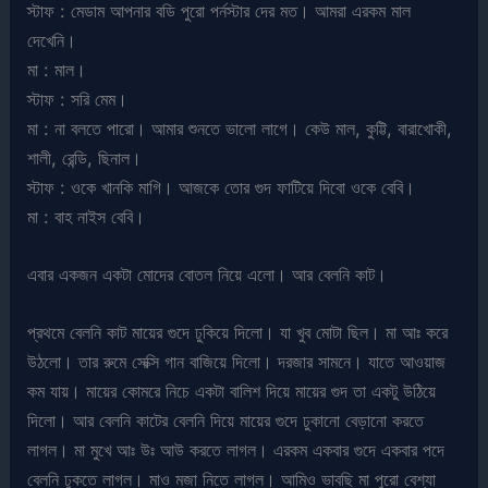
স্টাফ : মেডাম আপনার বডি পুরো পর্নস্টার দের মত। আমরা এরকম মাল
দেখেনি।
মা : মাল।
স্টাফ : সরি মেম।
মা : না বলতে পারো। আমার শুনতে ভালো লাগে। কেউ মাল, কুট্টি, বারাখোকী,
শালী, রেন্ডি, ছিনাল।
স্টাফ : ওকে খানকি মাগি। আজকে তোর গুদ ফাটিয়ে দিবো ওকে বেবি।
মা : বাহ নাইস বেবি।
এবার একজন একটা মোদের বোতল নিয়ে এলো। আর বেলনি কাট।
প্রথমে বেলনি কাট মায়ের গুদে ঢুকিয়ে দিলো। যা খুব মোটা ছিল। মা আঃ করে
উঠলো। তার রুমে সেক্সি গান বাজিয়ে দিলো। দরজার সামনে। যাতে আওয়াজ
কম যায়। মায়ের কোমরে নিচে একটা বালিশ দিয়ে মায়ের গুদ তা একটু উঠিয়ে
দিলো। আর বেলনি কাটের বেলনি দিয়ে মায়ের গুদে ঢুকানো বেড়ানো করতে
লাগল। মা মুখে আঃ উঃ আউ করতে লাগল। এরকম একবার গুদে একবার পদে
বেলনি ঢুকতে লাগল। মাও মজা নিতে লাগল। আমিও ভাবছি মা পুরো বেশ্যা