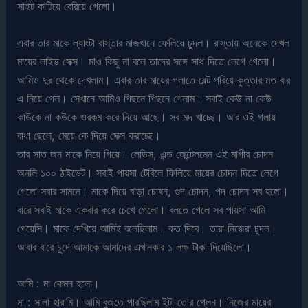
সাইট কাটিয়ে বেরিয়ে গেলো।
এবার তার মাকে ল্যাংটা রাস্তার মাজখানে ফেলিয়ে চুদল। রাস্তায় অনেকে দেখল
মায়ের লাইভ সেক্স। মাও কিছু না বলে তাদের সঙ্গে সাথ দিতে লেগে গেলো।
আমিও দুর থেকে দেখলাম। এবার তার মায়ের গলাতে বেল্ট পরিয়ে কুত্তার মত বার
এ নিয়ে গেল। সেখানে আমিও পিছনে পিছনে গেলাম। সবাই কেউ না কেউ
কাউকে না কউকে ওরকম করে নিয়ে আছে। সব মদ খাচ্ছে। আর ওই গলায়
বাধা ছেলে, মেয়ে কে দিয়ে সেক্স করাচ্ছে।
তার সাত জন মাকে নিয়ে গিয়ে। লেডিস, এন্ড জেন্টেলমেন এই মাগীর চোদন
অনলি ১০০ ঠাইভেট। সবাই পায়সা টেবিলে ফিলিয়ে মায়ের চোদন দিতে লেগে
গেলো সবার সামনে। মাকে দিয়ে বাড়া চোষন, গুদ চোদন, পদ চোদন সব হলো।
বারে সবাই মাকে একবার করে চেখে গেলো। বলতে গেলে সব পায়সা আমি
পেয়েসি। মাকে দেখিয়ে আমিই বলেছিলাম। কত দিবে। তারা নিজেরা চুদল।
আবার বারে চুদে আমাকে আমাদের এখানকার ১ লক্ষ টাকা দিয়েছিলো।
আমি : মা কেমন হলো।
মা : সালা হারামি। আমি বুজতে পারছিলাম ইটা তোর প্লেন। নিজের মায়ের