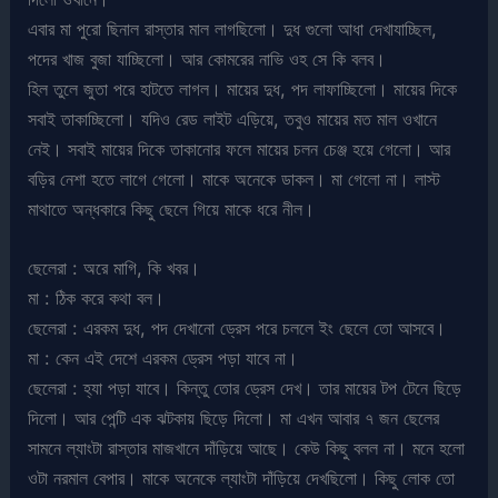
এবার মা পুরো ছিনাল রাস্তার মাল লাগছিলো। দুধ গুলো আধা দেখাযাচ্ছিল,
পদের খাজ বুজা যাচ্ছিলো। আর কোমরের নাভি ওহ সে কি বলব।
হিল তুলে জুতা পরে হাটতে লাগল। মায়ের দুধ, পদ লাফাচ্ছিলো। মায়ের দিকে
সবাই তাকাচ্ছিলো। যদিও রেড লাইট এড়িয়ে, তবুও মায়ের মত মাল ওখানে
নেই। সবাই মায়ের দিকে তাকানোর ফলে মায়ের চলন চেঞ্জ হয়ে গেলো। আর
বড়ির নেশা হতে লাগে গেলো। মাকে অনেকে ডাকল। মা গেলো না। লাস্ট
মাথাতে অন্ধকারে কিছু ছেলে গিয়ে মাকে ধরে নীল।
ছেলেরা : অরে মাগি, কি খবর।
মা : ঠিক করে কথা বল।
ছেলেরা : এরকম দুধ, পদ দেখানো ড্রেস পরে চললে ইং ছেলে তো আসবে।
মা : কেন এই দেশে এরকম ড্রেস পড়া যাবে না।
ছেলেরা : হ্যা পড়া যাবে। কিন্তু তোর ড্রেস দেখ। তার মায়ের টপ টেনে ছিড়ে
দিলো। আর পেন্টি এক ঝটকায় ছিড়ে দিলো। মা এখন আবার ৭ জন ছেলের
সামনে ল্যাংটা রাস্তার মাজখানে দাঁড়িয়ে আছে। কেউ কিছু বলল না। মনে হলো
ওটা নরমাল বেপার। মাকে অনেকে ল্যাংটা দাঁড়িয়ে দেখছিলো। কিছু লোক তো