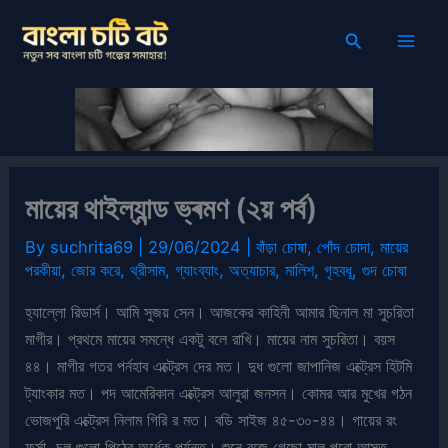
Skip
Search
to
content
মায়ের থাইল্যান্ড ভ্ৰমণ (২য় পর্ব)
By
suchrita69
|
29/06/2024
|
বাঁড়া চোষা
,
পোঁদ চোদা
,
মায়ের
পরকীয়া
,
জোর করে
,
থ্রীসাম
,
গ্যাংব্যাং
,
অত্যাচার
,
মালিশ
,
গৃহবধূ
,
গুদ চোষা
হ্যাল্লো রিডার্স। আমি সুজয় সেন। আজকের কাহিনী আমার ছিনাল মা সুচরিতা
মাগীর। প্রথমে মায়ের সমন্ধে একটু বলে রাখি। মায়ের নাম সুচরিতা। বয়স
৪৪। মাগীর গতর পর্নহাব এক্ট্রেস দের মত। দুধ গুলো জাপানিজ এক্ট্রেস হিটমি
ট্যাংকার মত। পদ আমেরিকান এক্ট্রেস আলুরা জনসন। কোমর আর মুখের গঠন
ভোজপুরি এক্ট্রেস নিলাম গিরি র মত। বডি সাইজ ৪৫-৩০-৪৪। গায়ের রং
ফর্সা, চুল গুলো পিঠের অর্ধেক পর্যন্ত। শুনে বুজে গেছো মাল পুরো আস্ত