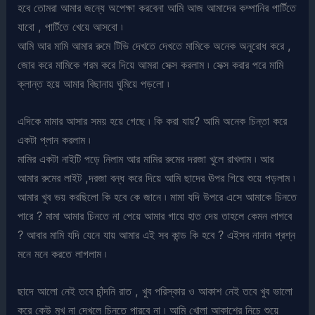
হবে তোমরা আমার জন্যে অপেক্ষা করবেনা আমি আজ আমাদের কম্পানির পার্টিতে
যাবো , পার্টিতে খেয়ে আসবো ৷
আমি আর মামি আমার রুমে টিভি দেখতে দেখতে মামিকে অনেক অনুরোধ করে ,
জোর করে মামিকে গরম করে দিয়ে আমরা সেক্স করলাম ৷ সেক্স করার পরে মামি
ক্লান্ত হয়ে আমার বিছানায় ঘুমিয়ে পড়লো ৷
এদিকে মামার আসার সময় হয়ে গেছে ৷ কি করা যায়? আমি অনেক চিন্তা করে
একটা প্লান করলাম ৷
মামির একটা নাইটি পড়ে নিলাম আর মামির রুমের দরজা খুলে রাখলাম ৷ আর
আমার রুমের লাইট ,দরজা বন্ধ করে দিয়ে আমি ছাদের ঊপর গিয়ে শুয়ে পড়লাম ৷
আমার খুব ভয় করছিলো কি হবে কে জানে ৷ মামা যদি উপরে এসে আমাকে চিনতে
পারে ? মামা আমার চিনতে না পেয়ে আমার গায়ে হাত দেয় তাহলে কেমন লাগবে
? আবার মামি যদি যেনে যায় আমার এই সব কান্ড কি হবে ? এইসব নানান প্রশ্ন
মনে মনে করতে লাগলাম ৷
ছাদে আলো নেই তবে চাঁন্দনি রাত , খুব পরিস্কার ও আকাশ নেই তবে খুব ভালো
করে কেউ মুখ না দেখলে চিনতে পারবে না ৷ আমি খোলা আকাশের নিচে শুয়ে