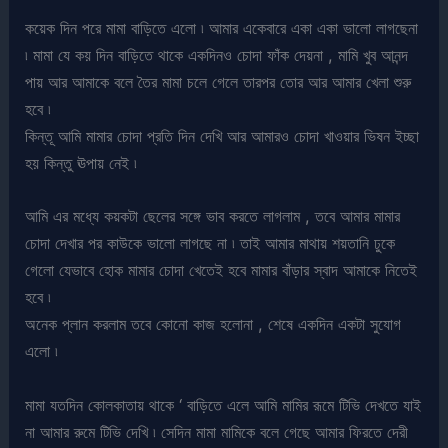
কয়েক দিন পরে মামা বাড়িতে এলো ৷ আমার একেবারে একা একা ভালো লাগছেনা
৷ মামা যে কয় দিন বাড়িতে থাকে একদিনও চোদা ফাঁক দেয়না , মামি খুব আনন্দ
পায় আর আমাকে বলে তৈর মামা চলে গেলে তারপর তোর আর আমার খেলা শুরু
হবে ৷
কিন্তূ আমি মামার চোদা প্রতি দিন দেখি আর আমারও চোদা খাওয়ার ভিষন ইচ্ছা
হয় কিন্তু ঊপায় নেই ৷
আমি এর মধ্যে কয়কটা ছেলের সঙ্গে ভাব করতে লাগলাম , তবে আমার মামার
চোদা দেখার পর কাউকে ভালো লাগছে না ৷ তাই আমার মাথায় শয়তানি ঢুকে
গেলো যেভাবে হোক মামার চোদা খেতেই হবে মামার বাঁড়ার স্বাদ আমাকে নিতেই
হবে ৷
অনেক প্লান করলাম তবে কোনো কাজ হলোনা , শেষে একদিন একটা সুযোগ
এলো ৷
মামা যতদিন কোলকাতায় থাকে ‘ বাড়িতে এলে আমি মামির রূমে টিভি দেখতে যাই
না আমার রুমে টিভি দেখি ৷ সেদিন মামা মামিকে বলে গেছে আমার ফিরতে দেরী