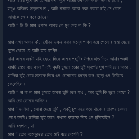
আমি মামার মুখে গুদ চোসার কথা শূনে আমার গুদ এক কলসি জল ছাড়লো ,
তবুও অভিনয় ছাড়লাম না , আমি মামাকে আরো গরম করতে চাই সে যেনো
আমাকে জোর করে চোদে ৷
আমি ” ছি ছি মামা ওখানে আবার কে মুখ দেয় না কি ?
মামা এখন আমার কাঁচা যৌবন ভক্ষন করার জন্যে পাগল হয়ে গেলো ৷ মামা যেনো
ভুলে গেলো যে আমি তার ভাগ্নি ৷
মামা আমার একটা মাই ছেড়ে দিয়ে আমার প্যান্টির উপরে হাত দিয়ে আমার গুদটা
খামছি মেরে ধরে বলল ” এই গূদটা চূসলে তোর তূই স্বর্গের সুখ পাবি রে ৷ আরে ,
ডালিয়া তুই তোর মামাকে দিয়ে গুদ চোসানোর জন্যে জল ছেড়ে গুদ ভিজিয়ে
ফেলেছিস ৷
আমি ” না না না মামা চুসতে হবেনা তুমি চলে যাও , আর তুমি কি ভুলে গেছো ?
আমি তো তোমার ভাগ্নি ৷
মামা ” ডালিয়া , সোনা মেয়ে তুমি , একটু চুপ করে শুয়ে থাকো ৷ তারপর কেমন
লেগে বলবি ৷ ডালিয়া তুই আগে কখনো কাউকে দিয়ে গুদ চূসিয়েছিস ?
আমি বললাম , না ৷
মামা ” তোর বয়ফ্রেন্ডরা তোর মাই ধরে দেখেনি ?