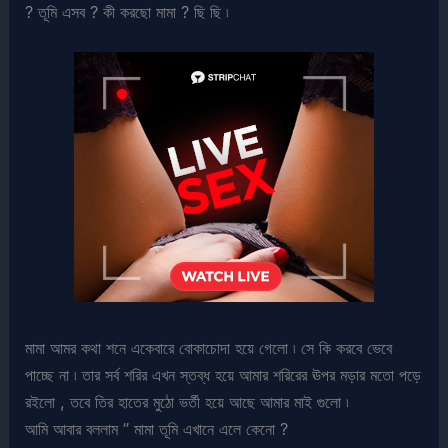
? তূমি এসব ? কী করছো মামা ? ছি ছি ৷
মামা আমর কথা শনে একেবারে বোকাচোদা হয়ে গেলো ৷ সে কি করবে ভেবে
পাচ্ছে না ৷ তার সর্ব শরির এখন স্তব্ধ হয়ে আমার শরিরের ঊপর মড়ার মতো পড়ে
রইলো , তবে তির হাতের মুঠো ভর্তী হয়ে আছে আমার মাই গুলো ৷
আমি আবার বললাম ” মামা তূমি এখানে এলে কেনো ?