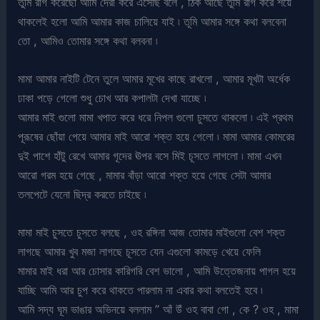
তুমি রাগ করেছো আমি দেরী করে এসেছি বলে , ঠিক আছে তুমি রাগ করে শয়ে
থাকলেই হলো আমি আমার কাজ চালিয়ে যাই ৷ তূমি আমার সঙ্গে কথা বলবেনা
তো , আমিও তোমার সঙ্গে কথা বলবনা ৷
মামা আমার নাইটি টেনে তুলে আমার মূখের কাছে রাখলো , আমার মূখটা অর্ধেক
ঢাকা পড়ে গেলো শুধু চোখ আর কপালটা দেখা যাচ্ছে ৷
আমার মাই গুলো মামা খপাত করে ধরে নিপল গুলো চুসতে থাকলো ৷ এই প্রথম
পূরূষের ছোঁয়া পেয়ে আমার মাই আরো শক্ত হয়ে গেলো ৷ মামা আমার কোমরের
দুই পাশে হাঁটু রেখে আমার গূদের ঊপর বসে মিই চূসতে লাগলো ৷ মামা এখন
আরো গরম হয়ে গেছে , মামার বাঁড়া আরো শক্ত হয়ে গেছে সেটা আমার
তলপেটে যেনো ছিদ্র করতে চাইছে ৷
মামা মাই চুসতে চুসতে বলছে , ওহ রঙ্গিনা আজ তোমার মাইগুলো বেশ শক্ত
লাগছে আমার খুব মজা লাগছে চূসতে যেন এগুলো কামড়ে খেয়ে ফেলি
মামার মাই ধরা আর চোসার কারিগরি বেশ ভালো , আমি উত্তেজনায় পাগল হয়ে
যাচ্ছি আমি আর চুপ করে থাকতে পারলাম না এবার কথা বলতেই হবে ৷
আমি সদ্য ঘূম ভাঙার অভিনয়ে বললাম ” আঁ উঁ ওহ বাবা গো , কে ? ওহ , মামা