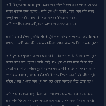
আছি কিছুক্ষন পর আমার বুকটা ধড়াস করে কেঁপে উঠলো মামার পায়ের শব্দ শুনে ৷
আমার প্লানটা কাজ হয়েছে , আমি বেশ খুশি হয়েছি , আর একটু বাকি আছে
সম্পুর্ন প্লান সক্রীয় হতে যদি মামা আমাকে চিনতে না পারে ৷
আমি পাশ ফিরে শুয়ে আছি যাতে আমার মূখ দেখতে না পায় ৷
মামা ” ওহহো রঙ্গিনা ( মামির নাম ) তুমি আজ আমার মনের মতো জায়গায় এসে
শুয়েছো , আমি অনেকদিন থেকে ভাবছিলাম খোলা আকাশের নিচে একবার চুদবো
৷
আমি চুপ করে ঘূমের ভান করে শুয়ে আছি ৷ মামা তাড়াতাড়ি নিজের কাপড় খুলে
আমার পাশে বসে পড়লো ৷ আমি একটু চোখ খুলে দেখলাম মামার বিশাল বাঁড়া
সোজা হয়ে আছে ৷ আমার বুকটা ধড়ফড় করতে লাগলো ঠিক ঐ সময় আমাকে
স্পর্শ করলো মামা , আমার একটা মাই টিপেতে টিপতে বলল ” এই রঙ্গিনা তুমি
ঘুমিয়ে গেছো ? ওঠো আজ খুব মজা করে খোলা আকাশের নীচে চোদা হবে ৷
আমি এখনো কোনো সাড়া দিলাম না ৷ মামারমূখ থেকে মালের গন্ধ বের হচ্ছে ,
মামা আজ ড্রিংস বেশ ভালো করেছে মনে হচ্ছে , মামা বলল ” আচ্ছা বূঝেছি