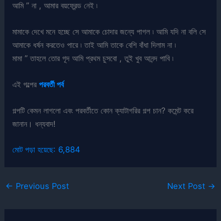
আমি ” না , আমার বয়ফ্রেন্ড নেই ৷
মামাকে দেখে মনে হচ্ছে সে আমাকে চোদার জন্যে পাগল ৷ আমি যদি না বলি সে
আমাকে ধর্ষন করতেও পারে ৷ তাই আমি তাকে বেশি বাঁধা দিলাম না ৷
মামা ” তাহলে তোর গূদ আমি প্রথম চুসবো , তুই খুব আনন্দ পাবি ৷
এই গল্পের
পরবর্তী পর্ব
গল্পটি কেমন লাগলো এবং পরবর্তীতে কোন ক্যাটাগরির গল্প চান? কমেন্ট করে
জানান। ধন্যবাদ!
মোট পড়া হয়েছে:
6,884
←
Previous Post
Next Post
→