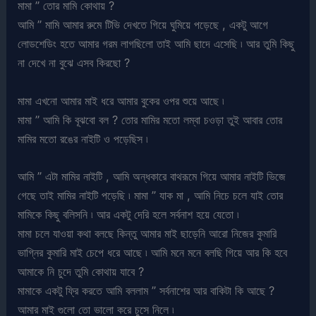
মামা ” তোর মামি কোথায় ?
আমি ” মামি আমার রুমে টিভি দেখতে গিয়ে ঘুমিয়ে পড়েছে , একটু আগে
লোডশেডিং হতে আমার গরম লাগছিলো তাই আমি ছাদে এসেছি ৷ আর তুমি কিছু
না দেখে না বুঝে এসব কিরছো ?
মামা এখনো আমার মাই ধরে আমার বুকের ওপর শুয়ে আছে ৷
মামা ” আমি কি বূঝবো বল ? তোর মামির মতো লম্বা চওড়া তুই আবার তোর
মামির মতো রঙের নাইটি ও পড়েছিস ৷
আমি ” এটা মামির নাইটি , আমি অন্ধকারে বাথরূমে গিয়ে আমার নাইটি ভিজে
গেছে তাই মামির নাইটি পড়েছি ৷ মামা ” যাক মা , আমি নিচে চলে যাই তোর
মামিকে কিছু বলিসনি ৷ আর একটু দেরি হলে সর্বনাশ হয়ে যেতো ৷
মামা চলে যাওয়া কথা বলছে কিন্তু আমার মাই ছাড়েনি আরো নিজের কুমারি
ভাগ্নির কুমারি মাই চেপে ধরে আছে ৷ আমি মনে মনে বলছি গিয়ে আর কি হবে
আমাকে নি চুদে তুমি কোথায় যাবে ?
মামাকে একটু ফ্রি করতে আমি বললাম ” সর্বনাশের আর বাকিটা কি আছে ?
আমার মাই গুলো তো ভালো করে চুসে নিলে ৷