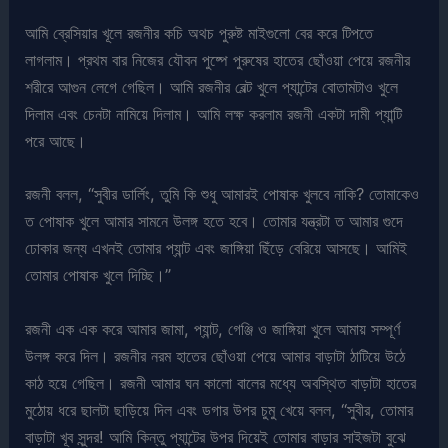
আমি ব্রেসিয়ার খূলে রজনীর কচি অথচ পুরুষ্ট মাইগুলো বের করে টিপতে
লাগলাম। প্রথম বার নিজের যৌবন পুষ্পে পুরুষের হাতের ছোঁওয়া পেয়ে রজনীর
শরীরে আগুন লেগে গেছিল। আমি রজনীর বেল্ট খুলে প্যান্টের বোতামটাও খুলে
দিলাম এবং চেনটা নামিয়ে দিলাম। আমি লক্ষ করলাম রজনী একটা দামী প্যান্টি
পরে আছে।
রজনী বলল, “সুবীর ডার্লিং, তুমি কি শুধু আমারই পোষাক খুলবে নাকি? তোমাকেও
ত পোষাক খুলে আমার সামনে উলঙ্গ হতে হবে। তোমার যন্ত্রটা ত আমার গুদে
ঢোকার জন্য এখনই তোমার প্যান্ট এবং জাঙ্গিয়া ছিঁড়ে বেরিয়ে আসছে। আমিই
তোমার পোষাক খুলে দিচ্ছি।”
রজনী এক এক করে আমার জামা, প্যান্ট, গেঞ্জি ও জাঙ্গিয়া খুলে আমায় সম্পূর্ণ
উলঙ্গ করে দিল। রজনীর নরম হাতের ছোঁওয়া পেয়ে আমার বাড়াটা ঠাটিয়ে উঠে
কাঠ হয়ে গেছিল। রজনী আমার ঘন কালো বালের মধ্যে অবস্থিত বাড়াটা হাতের
মুঠোয় ধরে ছালটা ছাড়িয়ে দিল এবং ডগার উপর চুমু খেয়ে বলল, “সুবীর, তোমার
বাড়াটা খূব সুন্দর! আমি কিন্তু প্যান্টের উপর দিয়েই তোমার বাড়ার সাইজটা বুঝে