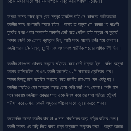
তাকে আমার সাথে শারীরিক সম্পর্কে লিপ্ত হবার পরামর্শ দিয়েছিল।
অমৃতা আমার কাছে চুদে খূবই সন্তুষ্ট হয়েছিল তাই সে চোদনের অভিজ্ঞতাটা
রজনীর সাথে ভাগাভাগি করতে চাইল। আমার ত অমৃতা কে চোদার পর পাঞ্জাবী
যুবতীর উপর একটা আলাদাই আকর্ষণ তৈরী হয়ে গেছিল তাই অমৃতা যে মুহুর্তে
আমায় রজনী কে চোদার প্রস্তাব দিল, আমি সাথে সাথেই রাজী হয়ে গেলাম।
রজনী প্রায় ৫’৮”লম্বা, সুন্দরী এবং অসাধারণ শারীরিক গঠনের অধিকারিণী ছিল।
রজনীর মাইগুলো বোধহয় অমৃতার মাইয়ের চেয়ে বেশী উন্নত ছিল। যদিও অমৃতা
আমায় জানিয়েছিল সে এবং রজনী দুজনেই ৩২বি সাইজের ব্রেসিয়ার পরে।
আমার কিন্তু মনে হয়েছিল অমৃতার চেয়ে রজনীর মাইগুলো যেন একটু বড়।
রজনীর পাছাটাও যেন অমৃতার পাছার চেয়ে বেশী ভারী এবং ফোলা। আমি মনে
মনে ভাবলাম রজনীকে চোদার সময় ওকে উলঙ্গ করে ওর সারা শরীরের সৌন্দর্য
পরীক্ষা করে দেখব, তখনই অমৃতার শরীরের সাথে তুলনা করতে পারব।
কয়েকদিন বাদেই রজনীর বাবা মা ও দাদা সারাদিনের জন্য বাড়ির বাহিরে গেল।
রজনী আমায় ওর বাড়ি নিয়ে যাবার জন্য অমৃতাকে অনুরোধ করল। অমৃতা আমায়