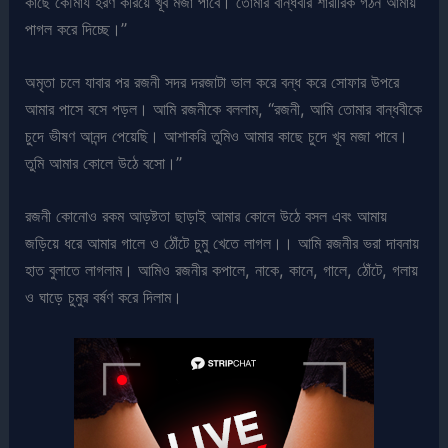
কাছে কৌমার্য হরণ করিয়ে খূব মজা পাবে। তোমার বান্ধবীর শারীরিক গঠন আমায়
পাগল করে দিচ্ছে।”
অমৃতা চলে যাবার পর রজনী সদর দরজাটা ভাল করে বন্ধ করে সোফার উপরে
আমার পাসে বসে পড়ল। আমি রজনীকে বললাম, “রজনী, আমি তোমার বান্ধবীকে
চুদে ভীষণ আনন্দ পেয়েছি। আশাকরি তুমিও আমার কাছে চুদে খূব মজা পাবে।
তুমি আমার কোলে উঠে বসো।”
রজনী কোনোও রকম আড়ষ্টতা ছাড়াই আমার কোলে উঠে বসল এবং আমায়
জড়িয়ে ধরে আমার গালে ও ঠোঁটে চুমু খেতে লাগল।। আমি রজনীর ভরা দাবনায়
হাত বুলাতে লাগলাম। আমিও রজনীর কপালে, নাকে, কানে, গালে, ঠোঁটে, গলায়
ও ঘাড়ে চুমুর বর্ষণ করে দিলাম।