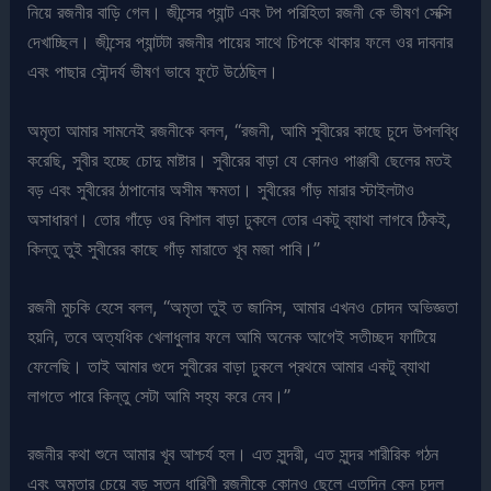
নিয়ে রজনীর বাড়ি গেল। জীন্সের প্যান্ট এবং টপ পরিহিতা রজনী কে ভীষণ সেক্সি
দেখাচ্ছিল। জীন্সের প্যান্টটা রজনীর পায়ের সাথে চিপকে থাকার ফলে ওর দাবনার
এবং পাছার সৌন্দর্য ভীষণ ভাবে ফুটে উঠেছিল।
অমৃতা আমার সামনেই রজনীকে বলল, “রজনী, আমি সুবীরের কাছে চুদে উপলব্ধি
করেছি, সুবীর হচ্ছে চোদু মাষ্টার। সুবীরের বাড়া যে কোনও পাঞ্জাবী ছেলের মতই
বড় এবং সুবীরের ঠাপানোর অসীম ক্ষমতা। সুবীরের গাঁড় মারার স্টাইলটাও
অসাধারণ। তোর গাঁড়ে ওর বিশাল বাড়া ঢুকলে তোর একটু ব্যাথা লাগবে ঠিকই,
কিন্তু তুই সুবীরের কাছে গাঁড় মারাতে খূব মজা পাবি।”
রজনী মুচকি হেসে বলল, “অমৃতা তুই ত জানিস, আমার এখনও চোদন অভিজ্ঞতা
হয়নি, তবে অত্যধিক খেলাধুলার ফলে আমি অনেক আগেই সতীচ্ছদ ফাটিয়ে
ফেলেছি। তাই আমার গুদে সুবীরের বাড়া ঢুকলে প্রথমে আমার একটু ব্যাথা
লাগতে পারে কিন্তু সেটা আমি সহ্য করে নেব।”
রজনীর কথা শুনে আমার খূব আশ্চর্য হল। এত সুন্দরী, এত সুন্দর শারীরিক গঠন
এবং অমৃতার চেয়ে বড় স্তন ধারিণী রজনীকে কোনও ছেলে এতদিন কেন চুদল