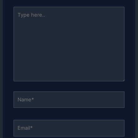
Type
here..
Name*
Email*