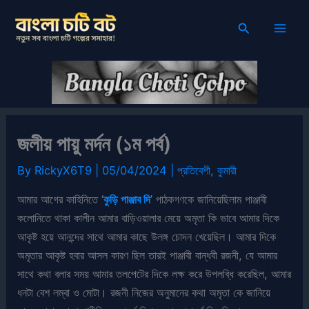
Skip
Search
to
content
জলীয় পায়ু মর্দন (১ম পর্ব)
By
RickyX6T9
|
05/04/2024
|
প্রতিবেশী
,
কুমারী
আমার আগের কাহিনিতে ‘
কুড়ি পাঞ্জাব দি
’ পাঠকগণকে জানিয়েছিলাম পাঞ্জাবী
কলোনিতে থাকা কালীন আমার বাড়িওয়ালার মেয়ে অমৃতা কি ভাবে আমার দিকে
আকৃষ্ট হয়ে আনন্দের সাথে আমার কাছে উলঙ্গ চোদন খেয়েছিল। আমার দিকে
অমৃতার আকৃষ্ট হবার আসল কারণ ছিল তারই পাঞ্জাবী বান্ধবী রজনী, যে আমার
সাথে কথা বলার সময় আমার তলপেটের দিকে লক্ষ করে উপলব্ধি করেছিল, আমার
ধনটা বেশ লম্বা ও মোটা। রজনী নিজের অনুমানের কথা অমৃতা কে জানিয়ে