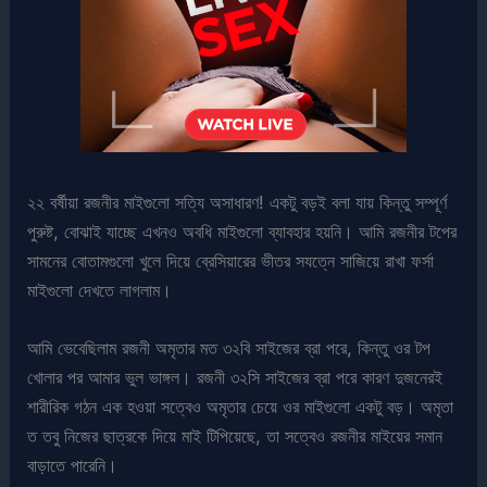
২২ বর্ষীয়া রজনীর মাইগুলো সত্যি অসাধারণ! একটু বড়ই বলা যায় কিন্তু সম্পূর্ণ
পুরুষ্ট, বোঝাই যাচ্ছে এখনও অবধি মাইগুলো ব্যাবহার হয়নি। আমি রজনীর টপের
সামনের বোতামগুলো খুলে দিয়ে ব্রেসিয়ারের ভীতর সযত্নে সাজিয়ে রাখা ফর্সা
মাইগুলো দেখতে লাগলাম।
আমি ভেবেছিলাম রজনী অমৃতার মত ৩২বি সাইজের ব্রা পরে, কিন্তু ওর টপ
খোলার পর আমার ভুল ভাঙ্গল। রজনী ৩২সি সাইজের ব্রা পরে কারণ দুজনেরই
শারীরিক গঠন এক হওয়া সত্বেও অমৃতার চেয়ে ওর মাইগুলো একটু বড়। অমৃতা
ত তবু নিজের ছাত্রকে দিয়ে মাই টিপিয়েছে, তা সত্বেও রজনীর মাইয়ের সমান
বাড়াতে পারেনি।