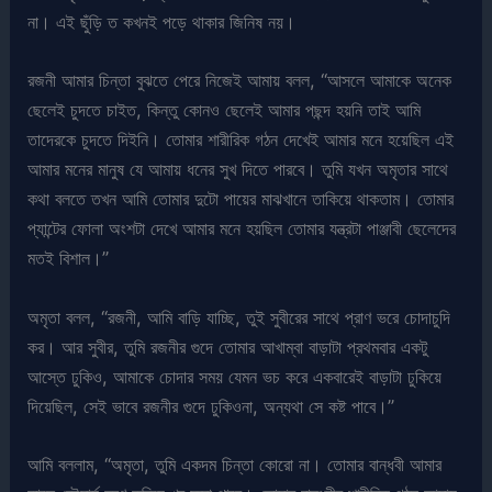
না। এই ছুঁড়ি ত কখনই পড়ে থাকার জিনিষ নয়।
রজনী আমার চিন্তা বুঝতে পেরে নিজেই আমায় বলল, “আসলে আমাকে অনেক
ছেলেই চুদতে চাইত, কিন্তু কোনও ছেলেই আমার পছন্দ হয়নি তাই আমি
তাদেরকে চুদতে দিইনি। তোমার শারীরিক গঠন দেখেই আমার মনে হয়েছিল এই
আমার মনের মানুষ যে আমায় ধনের সুখ দিতে পারবে। তুমি যখন অমৃতার সাথে
কথা বলতে তখন আমি তোমার দুটো পায়ের মাঝখানে তাকিয়ে থাকতাম। তোমার
প্যান্টের ফোলা অংশটা দেখে আমার মনে হয়ছিল তোমার যন্ত্রটা পাঞ্জাবী ছেলেদের
মতই বিশাল।”
অমৃতা বলল, “রজনী, আমি বাড়ি যাচ্ছি, তুই সুবীরের সাথে প্রাণ ভরে চোদাচুদি
কর। আর সুবীর, তুমি রজনীর গুদে তোমার আখাম্বা বাড়াটা প্রথমবার একটু
আস্তে ঢুকিও, আমাকে চোদার সময় যেমন ভচ করে একবারেই বাড়াটা ঢুকিয়ে
দিয়েছিল, সেই ভাবে রজনীর গুদে ঢুকিওনা, অন্যথা সে কষ্ট পাবে।”
আমি বললাম, “অমৃতা, তুমি একদম চিন্তা কোরো না। তোমার বান্ধবী আমার