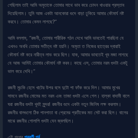
গেছিলাম তাই আমি অমৃতাকে তোমার সাথে ভাব করে চোদন খাওয়ার প্রস্তাব
দিয়েছিলাম। তুমি আজ একটা আনকোরা গুদে বাড়া ঢুকিয়ে আমার কৌমার্য নষ্ট
করবে। তোমার কেমন লাগছে?”
আমি বললাম, “রজনী, তোমার শারীরিক গঠন দেখে আমি ভাবতেই পারছিনা যে
এখনও অবধি তোমার সতীত্ব নষ্ট হয়নি। অমৃতা ত নিজের ছাত্রের দ্বারাই
কৌমার্য নষ্ট করে নারীত্ব লাভ করে ছিল। যাক, আমার ভাবতেই খূব মজা লাগছে
যে আজ আমিই তোমার কৌমার্য নষ্ট করব। কাছে এস, তোমার নরম গুদটা একটু
ভাল করে দেখি।”
রজনী মুচকি হেসে খাটের উপর বসে দুটো পা ফাঁক করে দিল। আমার মুখের
সামনে রজনীর মোমের মত নরম এবং তাজা গুদটা এসে গেল। হাল্কা বাদামী বালে
ঘরা রজনীর গুদটা খূবই সুন্দর! রজনীর গুদে একটা নতুন জিনিষ লক্ষ করলাম।
রজনীর বালগুলো ঠিক পানপাতা বা প্রেমের প্রতীকের মত সেট করা ছিল। বালের
মাঝে রজনীর গোলাপি গুদটা যেন জ্বলছিল।
এই গল্পের
পরবর্তী পর্ব