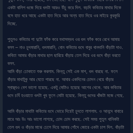
একটা বালিশ গুজে দিয়ে গুদটা আরও উঁচু করে দিল. বড়দি কবিতার মাথার দিকে
বসে হাত ধরে আছে একটা হাত দিয়ে আর অন্য হাত দিয়ে ওর মাইয়ে কুরকুরি
দিচ্ছে.
পুতুলও কবিতার পা দুটো ফাঁক করে যথাসম্ভব ওর গুদ ফাঁক করে রেখে আমায়
বলল – নাও চুদমারানি, গুদমারানি, বোন কবিতার গুদে বাবুর খানদানি বাঁড়াটা দাও.
কবিতা আমার বাঁড়ার মাথার ছাল ছারিয়ে বাঁড়ায় তেল দিয়ে ওর গুদে বাঁড়া ভরতে
বলল.
আমি বাঁড়া ঢোকাতে শুরু করলাম. কিন্তু সেই এক মাপ, গুদ বারছে না. ফলে
বাঁড়ার মাথাটুকু আর যেতে পারছে না. আবার একদিনের চোদন খেয়ে বাঁড়ার
স্বাস্থ্যও বেশ ভালো হয়েছে. একটু মোটাও হয়েছে আগের থেকে. আর কবিতার
গুদে চর্বি হওয়াতে গুদটা খুব ফুলে মোটা হয়েছে. কিন্তু গুদের খাঁজটা মজে গেছে.
আমি বাঁড়ার মাথাটা কবিতার গুদে ভোরে দিয়েই চুদতে লাগলাম. ও আনন্দে বাবারে
মারে আঃ উঃ আঃ ভালো লাগছে, চোদ চোদ করছে. সেই সময় পুতুল খানিকটা
তেল গুদ ও বাঁড়ার মাঝে ঢেলে দিয়ে আমার পোঁদে জোরে একটা চাপ দিল. বাঁড়াটা