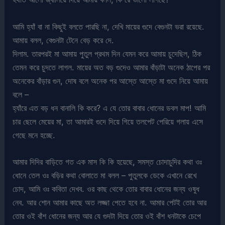
আমি হ্যাঁ বা না কিছুই বলতে পারছি না, দেখি মায়ের গুদে বেগুনটা ভরা রয়েছে.
আমায় বলল, বেগুনটা টেনে বেড় করে দে.
দিলাম. তারপরই মা আমায় পুতুল প্রথম দিন যেমন করে আমায় চুদেছিল, ঠিক
তেমন করে চুদতে লাগল. মায়ের অত বড় গুদেও আমার বাঁড়াটা অনেক ঠাপের পর
অনেকের বাঁড়ার গুন, দোষ বলে অনেক পর আস্তে আস্তে মা গুদে নিয়ে আমায়
বলে –
হ্যাঁরে এত বড় ধন বানালি কি করে? এ যে তোর বাবার ধোনের ডবল মাপ! আমি
চার ছেলে মেয়ের মা, তা আমারই গুদে দিয়ে গিয়ে তলপেট পেরিয়ে গলায় এসে
গেছে মনে হচ্ছে.
আমার দিদির বাড়িতে গত এক মাস কি কি হয়েছে, সমস্ত চোদাচুদির কথা ওঃ
ধোনে তেল ওঃ বড়ির কথা বোলাতে মা বলল – পুতুলকে ডেকে এখানে রেখে
চোদ, আমি ওঃ কবিতা দেখব. ওর কাছ থেকে তোর বাবার ধোনের জন্য ওষুধ
নেব. আর শোন আমার কাছে অত লজ্জা পেতে হবে না. আমার পেটই তোর আর
তোর ওই বাঁশ ধোনের জন্য আর যে গুদটা দিয়ে তোর ওই বাঁশ ধনটাকে চেপে