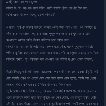
একটু আরও ওর গুদে ঢুকল.
কবিতা উঃ উঃ আঃ আঃ করে উঠল. আমি বাঁড়াটা ঠেসে রেখেছি ঠিক মত.
বড়দি ওকে জিজ্ঞেস করল, ভালো লাগছে?
ও বলল, হ্যাঁ খুব ভালো লাগছে. আমার গুদটা উনুন হয়ে গেছে. গুদ ফাটিয়ে দু
ফাঁক করে সব আগুন বেড় করে দাও. পুতুল পর পর দু বার খুব জোরে চাপ
দেওয়াতে আমার গোটা বাঁড়াটা কবিতার গুদে গেঁথে বসল.
কবিতা আঃ আঃ বলে চিৎকার করে অজ্ঞান হয়ে গেল. বড়দি পুতুলকে কবিতার
পোঁদের ফুটোয় হাত বোলাতে বলল. আর আমায় ওই অবস্থায় থাকতে বলে নিজে
কবিতার মাথায়, মুখে সামান্য জল দেওয়ার পর কবিতা দু চোখ মেলে তাকাল.
বাঁড়াটা কিন্তু আটকেই আছে. অনেকক্ষণ পর ধনটা নরম হল. এরপর বাঁড়াটা যেই
বেড় করেছি দেখি গুদ থেকে হোর হোর করে রক্ত বেড় হচ্ছে. আমি ভয় পেয়ে
গেলাম. সত্যি যদি গুদ ফেটে গিয়ে থাকে তো বিপদ হবে.
বড়দি আমায় সাহস দিয়ে বলল, ন্যাকড়া দিয়ে গুদটা চেপে ধর আর অন্য হাতে
গুদের চারদিকে আদর করে হাত বুলিয়ে ওর সেক্স তোল. ওর কিছুই হয়নি. তোর
ওই বাঁশের মত বাঁড়ার চোদন খেয়ে ওর কুমারী গুদের পর্দা ফেটে গেল. এবার আর