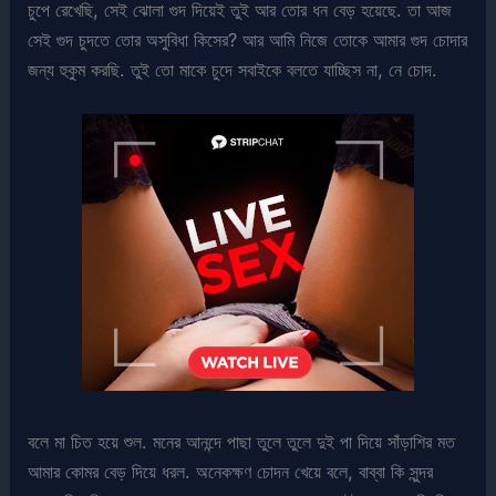
চুপে রেখেছি, সেই ঝোলা গুদ দিয়েই তুই আর তোর ধন বেড় হয়েছে. তা আজ
সেই গুদ চুদতে তোর অসুবিধা কিসের? আর আমি নিজে তোকে আমার গুদ চোদার
জন্য হুকুম করছি. তুই তো মাকে চুদে সবাইকে বলতে যাচ্ছিস না, নে চোদ.
বলে মা চিত হয়ে শুল. মনের আনন্দে পাছা তুলে তুলে দুই পা দিয়ে সাঁড়াশির মত
আমার কোমর বেড় দিয়ে ধরল. অনেকক্ষণ চোদন খেয়ে বলে, বাব্বা কি সুন্দর