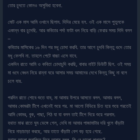
তোর চুদতে কোনও অসুবিধা হবেনা.
মোট এক মাস আমি ওখানে ছিলাম. দিদির মেয়ে হল. ওই এক মাসে পুতুলকে
একান্ন বার চুদেছি. আর কবিতার পর্দা ফাটা গুদ নিয়ে বাড়ি ফেরার সময় দিদি বলল
–
কবিতার মাসিকের ১৬ দিন পর মধু চোদা করবি. তার আগে চুদবি কিন্তু গুদে তোর
মধু ফেলবি না. তাহলে পেটে বাচ্চা এসে যাবে.
একদিন রাতে আমি ও কবিতা চোদাচুদি করছি, বাবার নাইট ডিউটি ছিল. ওই সময়
মা গুদে বেগুন নিয়ে রান্না ঘরে আসার সময় আমাদের দেখে কিন্তু কিছু না বলে
চলে যায়.
পরদিন রাতে শোবে শুতে যাব, মা আমায় উপরে আসতে বলল. আমায় বলল,
আমার কোমরটা টিপে এখানেই শুয়ে পর. মা আলো নিভিয়ে চিত হয়ে শুয়ে পরতেই
আমি কোমর, বুক, পাছা, পিঠ যা যা বলল তাই টিপে দিয়ে শুয়ে পরলাম.
হথাত মাঝ রাতে ঘুম ভেঙ্গে গেল, দেখি মা আমার পাজামাটার দরি খুলে বাঁড়াটা
নিয়ে নাড়াচাড়া করছে, আর তাতে বাঁড়াটা বেশ বড় হয়ে গেছে.
হথাত আলো জ্বালিয়ে দিয়ে আমায় বলল, কি রে ভালো লাগছে?