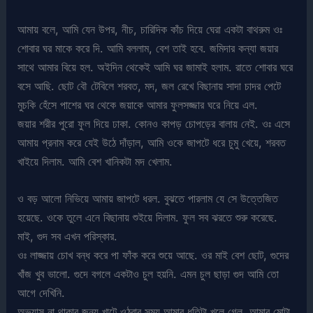
আমায় বলে, আমি যেন উপর, নীচ, চারিদিক কাঁচ দিয়ে ঘেরা একটা বাথরুম ওঃ
শোবার ঘর মাকে করে দি. আমি বললাম, বেশ তাই হবে. জমিদার কন্যা জয়ার
সাথে আমার বিয়ে হল. অইদিন থেকেই আমি ঘর জামাই হলাম. রাতে শোবার ঘরে
বসে আছি. ছোট বৌ টেবিলে শরবত, মদ, জল রেখে বিছানায় সাদা চাদর পেটে
মুচকি হেঁসে পাশের ঘর থেকে জয়াকে আমার ফুলসজ্জার ঘরে নিয়ে এল.
জয়ার শরীর পুরো ফুল দিয়ে ঢাকা. কোনও কাপড় চোপড়ের বালায় নেই. ওঃ এসে
আমায় প্রনাম করে যেই উঠে দাঁড়াল, আমি ওকে জাপটে ধরে চুমু খেয়ে, শরবত
খাইয়ে দিলাম. আমি বেশ খানিকটা মদ খেলাম.
ও বড় আলো নিভিয়ে আমায় জাপটে ধরল. বুঝতে পারলাম যে সে উত্তেজিত
হয়েছে. ওকে তুলে এনে বিছানায় শুইয়ে দিলাম. ফুল সব ঝরতে শুরু করেছে.
মাই, গুদ সব এখন পরিস্কার.
ওঃ লাজ্জায় চোখ বন্ধ করে পা ফাঁক করে শুয়ে আছে. ওর মাই বেশ ছোট, গুদের
খাঁজ খুব ভালো. গুদে বগলে একটাও চুল হয়নি. এমন চুল ছাড়া গুদ আমি তো
আগে দেখিনি.
অভ্যাস না থাকার জন্য খাটে ওঠবার সময় আমার ধুতিটা খুলে গেল. আমার মোটা