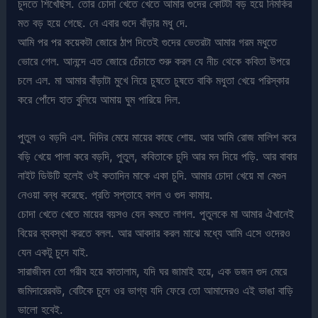
চুদতে শিখেছিস. তোর চোদা খেতে খেতে আমার গুদের কোটটা বড় হয়ে নিমকির
মত বড় হয়ে গেছে. নে এবার গুদে বাঁড়ার মধু দে.
আমি পর পর কয়েকটা জোরে ঠাপ দিতেই গুদের ভেতরটা আমার গরম মধুতে
ভোরে গেল. আনন্দে এত জোরে চেঁচাতে শুরু করল যে নীচ থেকে কবিতা উপরে
চলে এল. মা আমার বাঁড়াটা মুখে নিয়ে চুষতে চুষতে বাকি মধুতা খেয়ে পরিস্কার
করে পোঁদে হাত বুলিয়ে আমায় ঘুম পারিয়ে দিল.
পুতুল ও বড়দি এল. দিদির মেয়ে মায়ের কাছে শোয়. আর আমি রোজ মালিশ করে
বড়ি খেয়ে পালা করে বড়দি, পুতুল, কবিতাকে চুদি আর মন দিয়ে পড়ি. আর বাবার
নাইট ডিউটি হলেই ওই কতাদিন মাকে একা চুদি. আমার চোদা খেয়ে মা বেগুন
নেওয়া বন্ধ করেছে. প্রতি সপ্তাহে বগল ও গুদ কামায়.
চোদা খেতে খেতে মায়ের বয়সও যেন কমতে লাগল. পুতুলকে মা আমার ঐখানেই
বিয়ের ব্যবস্থা করতে বলল. আর আবদার করল মাঝে মধ্যে আমি এসে ওদেরও
যেন একটু চুদে যাই.
সারাজীবন তো গরীব হয়ে কাতালাম, যদি ঘর জামাই হয়ে, এক ডজন গুদ মেরে
জমিদারেরবউ, বেটিকে চুদে ওর ভাগ্য যদি ফেরে তো আমাদেরও এই ভাঙা বাড়ি
ভালো হবেই.