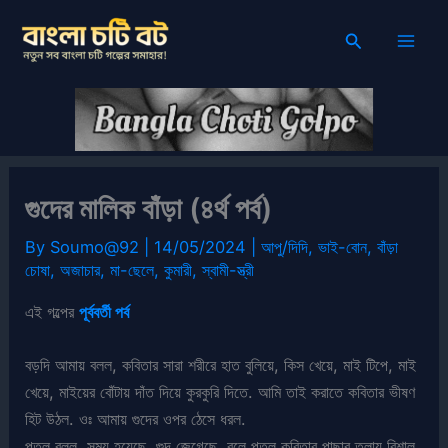
Skip
Search
to
content
গুদের মালিক বাঁড়া (৪র্থ পর্ব)
By
Soumo@92
|
14/05/2024
|
আপু/দিদি
,
ভাই-বোন
,
বাঁড়া
চোষা
,
অজাচার
,
মা-ছেলে
,
কুমারী
,
স্বামী-স্ত্রী
এই গল্পের
পূর্ববর্তী পর্ব
বড়দি আমায় বলল, কবিতার সারা শরীরে হাত বুলিয়ে, কিস খেয়ে, মাই টিপে, মাই
খেয়ে, মাইয়ের বোঁটায় দাঁত দিয়ে কুরকুরি দিতে. আমি তাই করাতে কবিতার ভীষণ
হিট উঠল. ওঃ আমায় গুদের ওপর ঠেসে ধরল.
পুতুল বলল, সময় হয়েছে, গুদ জেগেছে. বলে পুতুল কবিতার পাছার তলায় বিশাল