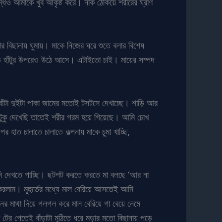
ধও আমাকে খুব আকৃষ্ট করে। নাক ঠেকিয়ে শরীরের ঘ্রাণ
র বিছানায় ঘুমায়। মাকে নিজের ঘরে শুতে বলার বিশেষ
 হাঁটুর উপরেও উঠে আসে। এটাইতো চাই। মায়ের সম্পদ
বোঁটা দুইটা পাকা জামের মতোই টসটসে দেখাচ্ছে। শাড়ি আর
টুকু দেখেছি তাতেই শরীর গরম হয়ে গিয়েছে। আমি চোখ
াত চালাতে চালাতে কল্পনায় মাকে চুমা খাচ্ছি,
ানি দেখতে পাচ্ছি। ছটপট করতে করতে মা বলছে ‘আর না
রু করলাম। মূহুর্তের মধ্যে মাল বেরিয়ে আসতেই আমি
ের মাথা দিয়ে গলগল করে মাল বেরিয়ে গা বেয়ে নেমে
র পেতেই বাঁড়াটা মুঠিতে ধরে মড়ার মতো বিছানায় পড়ে