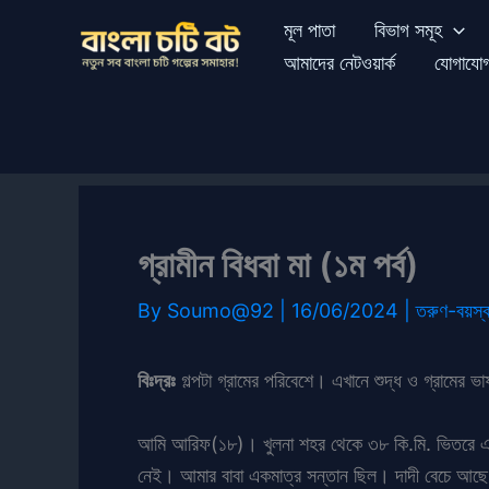
Skip
মূল পাতা
বিভাগ সমূহ
to
আমাদের নেটওয়ার্ক
যোগাযো
content
গ্রামীন বিধবা মা (১ম পর্ব)
By
Soumo@92
|
16/06/2024
|
তরুণ-বয়স্
বিঃদ্রঃ
গল্পটা গ্রামের পরিবেশে। এখানে শুদ্ধ ও গ্রামের ভ
আমি আরিফ(১৮)। খুলনা শহর থেকে ৩৮ কি.মি. ভিতরে একট
নেই। আমার বাবা একমাত্র সন্তান ছিল। দাদী বেচে আছে।