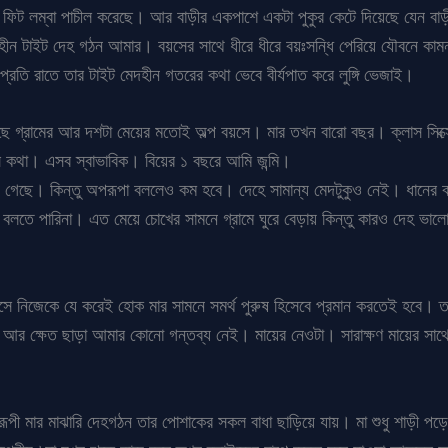
ফিট লম্বা পাচীল করেছে। আর বাড়ীর একপাশে একটা পুকুর কেটে দিয়েছে যেন বাড়
ন টাইট দেহ গঠন আমার। বয়সের সাথে ধীরে ধীরে বয়ঃসন্ধি পেরিয়ে যৌবনে কাম
রতি রাতে তার টাইট মেদহীন গতরের কথা ভেবে বীর্যপাত করে লুঙ্গি ভেজাই।
 গ্রামের আর দশটা মেয়ের মতোই অল্প বয়সে। মার তখন বারো বছর। ক্লাস সিক্সে
লে কথা। এসব স্বাভাবিক। বিয়ের ১ বছরে আমি জন্মি।
য়ে গেছে। কিন্তু অপরূপা বললেও কম হবে। দেহে সামান্য মেদটুকুও নেই। ধানের ব
বলতে পারিনা। এত মেয়ে চোখের সামনে গ্রামে ঘুরে বেড়ায় কিন্তু কারও দেহ ভালো
আসে নিজেকে যে করেই হোক মার সামনে সমর্থ পুরুষ হিসেবে প্রমান করতেই হবে। ত
আর ক্ষেত ছাড়া আমার কোনো গন্তব্য নেই। মায়ের নেওটা। সারাক্ষণ মায়ের সাথে
রূপী মার মাঝারি দেহগঠন তার পোশাকের সকল বাধা ছাড়িয়ে যায়। মা শুধু শাড়ী 