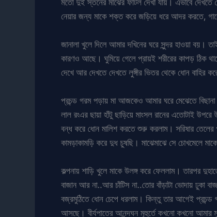
মতো দুই স্তনের মাঝের ফাটল দেখা যায়। এভাবে দেখতে দে
নেয়ার জন্য মাকে শক্ত করে জড়িয়ে ধরে আদর করতে, গালে
জানালা খুলে দিলে আমার দখিনের ঘরে সুন্দর হাওয়া বয়। ত
কারণও আছে। ঘুমিয়ে গেলে প্রায়ই শরীরের কাপড় ঠিক থ
দেখে আর দেখতে দেখতে লুঙ্গীর ভিতর থেকে ধোন বাহির ক
প্রচন্ড গরম পড়ায় মা আজকেও আমার ঘরে মেঝেতে বিছানা প
লাল রংএর ছায়া হাঁটু ছাড়িয়ে মাংসল রানের এতোটাই উপ
বন্ধ করে ধোন মালিশ করতে শুরু করলাম। সরিষার তেলের প্
কামড়াকামড়ি করে দুধ চুষছি। মাঝেমাঝে সে চোখমেলে মা
কল্পনায় শাড়ি খুলে মাকে উলঙ্গ করে ফেললাম। তারপর দু
বাজান আর না..আর চাঁটিস না..তোর বাঁড়াটা ভোদায় ঢুকা বাজ
বজ্রমুঠিতে ধোন চেপে ধরলাম। কিন্তু তার আগেই প্রচন্ড
আসছে। বীর্যপাতের আনন্দঘন মূহুর্তে কখনো কখনো আমার 