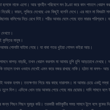
তা ছলকে নাকে এলো। আর শব্দহীন পরিবেশে মন ঠাণ্ডা করে কান পাতলে খেয়াল কর
নিয়েছি। কারন, লুকিয়ে দেখেছে এবং কিছুই বলেনি দেখে। এর মানে মা বিষয়টা স
িছানায় বালিশের নিচে রেখে দিই। শরীর আবার ঘেমে গেছে হাত মারার পরিশ্রমে। বা
ি দেখতে।
ই কুস্তির মানুষ।
 আমার পোলাটা ঘাইমা গেছে। যা বাবা গতর ধুইয়া গোসল কইরা আয়।
 সামনে কাপড় নাড়ছি, তখন খেয়াল করলাম মা আমায় চুপি চুপি আড়চোখে দেখছে। 
কি তাহলে তখন ওভাবে দেখেই এমন করে নজর রাখছে নাকি। হঠাত মা বলল- আয় 
ই অবাক হলাম। ততক্ষণাত গিয়ে মার কাছে দারালাম। মা আমার চেয়ে একটু লম্বা।
ড় তুলে দিল। এদিকে ধোন তার আকার পেয়ে গেছে মার ছোয়ায়। দাদি সামনে বল
 জন্য পিছন পিছন ঘুরঘুর করি। তরকারী কাটাকুটির সময় সামনে টুলে বসে বুকের দ