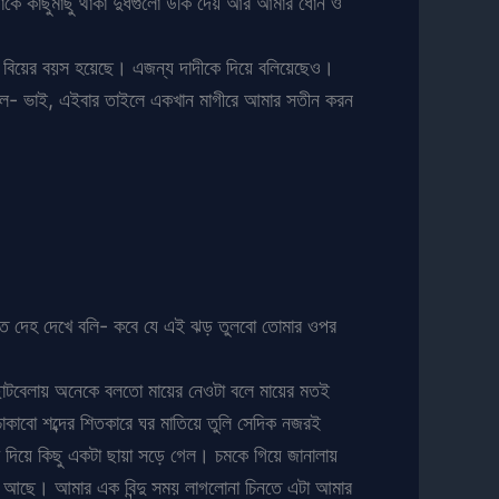
ফাকে কাছুমাছু থাকা দুধগুলো উকি দেয় আর আমার ধোন ও
লের বিয়ের বয়স হয়েছে। এজন্য দাদীকে দিয়ে বলিয়েছেও।
ি বলে- ভাই, এইবার তাইলে একখান মাগীরে আমার সতীন করন
মত্ত দেহ দেখে বলি- কবে যে এই ঝড় তুলবো তোমার ওপর
 ছোটবেলায় অনেকে বলতো মায়ের নেওটা বলে মায়ের মতই
াবো শব্দের শিতকারে ঘর মাতিয়ে তুলি সেদিক নজরই
দিয়ে কিছু একটা ছায়া সড়ে গেল। চমকে গিয়ে জানালায়
য়ে আছে। আমার এক বিন্দু সময় লাগলোনা চিনতে এটা আমার