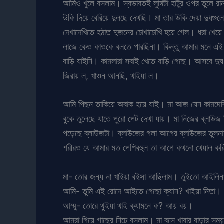
আমিও খুলে বসলাম। স্বভাবতই লুঙ্গিটা হাটুর ওপর তুল
উকি দিয়ে বেরিয়ে দুলছে দেখছি। মা তার উকি দেয়া দুধগুল
দেখাদেখিতে হঠাত দুজনের চোখাচোখি হয়ে গেল। ধরা খেয়
লাজে কেও কাওকে বলতে পারছিনা। কিন্তু আমার মনে এই ভ
বাড়ি যাইনি। কামলারা সবাই খেতে বাড়ি গেছে। আসবে দ
জিরায় ল, খাওন আনছি, খাইয়া ল।
আমি পিছন তাকিয়ে অবাক হয়ে যাই। মা আজ যেন কামদেব
বুকে তুলেছে যাতে পুরো পেট দেখা যায়। মা নিজের ব্ল
পড়েছে ব্লাউজটা। ব্লাউজের গলা আগের ব্লাউজের তুল
শরীরও যে আমার মত পেশিবহুল তা আগে কখনো খেয়াল করি
মা- তোর জন্য না খাইয়া বইসা আছিলাম। তুইতো আইল
আমি- তুমি এই রোদে আইতে গেছো ক্যান? খাইয়া নিতা
আম্মু- তোরে থুইয়া খাই ক্যামনে ক? আয় বয়।
আমরা গিয়ে গাছের নিচে বসলাম। মা বসে খাবার বাড়ার সময় 