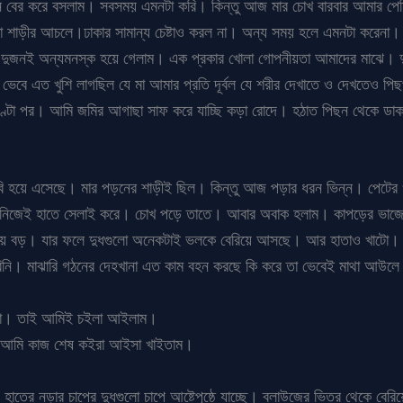
ে রান বের করে বসলাম। সবসময় এমনটা করি। কিন্তু আজ মার চোখ বারবার আমার 
ো শাড়ীর আচলে।ঢাকার সামান্য চেষ্টাও করল না। অন্য সময় হলে এমনটা করেনা। এর
ে দুজনই অন্যমনস্ক হয়ে গেলাম। এক প্রকার খোলা গোপনীয়তা আমাদের মাঝে। দু
েবে এত খুশি লাগছিল যে মা আমার প্রতি দূর্বল যে শরীর দেখাতে ও দেখতেও পিছ
ুঘণ্টা পর। আমি জমির আগাছা সাফ করে যাচ্ছি কড়া রোদে। হঠাত পিছন থেকে ড
ি হয়ে এসেছে। মার পড়নের শাড়ীই ছিল। কিন্তু আজ পড়ার ধরন ভিন্ন। পেটের
াউজ নিজেই হাতে সেলাই করে। চোখ পড়ে তাতে। আবার অবাক হলাম। কাপড়ের ভাজে
নায় বড়। যার ফলে দুধগুলো অনেকটাই ভলকে বেরিয়ে আসছে। আর হাতাও খাটো। 
নি। মাঝারি গঠনের দেহখানা এত কাম বহন করছে কি করে তা ভেবেই মাথা আউলে
িনা। তাই আমিই চইলা আইলাম।
। আমি কাজ শেষ কইরা আইসা খাইতাম।
হাতের নড়ার চাপের দুধগুলো চাপে আষ্টেপৃষ্ঠে যাচ্ছে। ব্লাউজের ভিতর থেকে বের