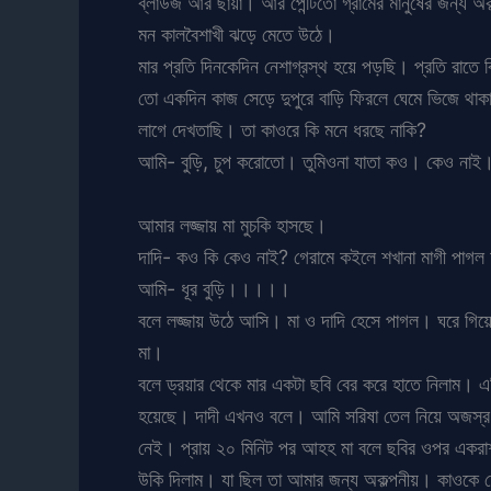
ব্লাউজ আর ছায়া। আর পেন্টিতো গ্রামের মানুষের জন্য 
মন কালবৈশাখী ঝড়ে মেতে উঠে।
মার প্রতি দিনকেদিন নেশাগ্রস্থ হয়ে পড়ছি। প্রতি রাতে
তো একদিন কাজ সেড়ে দুপুরে বাড়ি ফিরলে ঘেমে ভিজে থাকা
লাগে দেখতাছি। তা কাওরে কি মনে ধরছে নাকি?
আমি- বুড়ি, চুপ করোতো। তুমিওনা যাতা কও। কেও নাই
আমার লজ্জায় মা মুচকি হাসছে।
দাদি- কও কি কেও নাই? গেরামে কইলে শখানা মাগী পাগল
আমি- ধূর বুড়ি।।।।।
বলে লজ্জায় উঠে আসি। মা ও দাদি হেসে পাগল। ঘরে গিয়ে
মা।
বলে ড্রয়ার থেকে মার একটা ছবি বের করে হাতে নিলাম। 
হয়েছে। দাদী এখনও বলে। আমি সরিষা তেল নিয়ে অজস্র পি
নেই। প্রায় ২০ মিনিট পর আহহ মা বলে ছবির ওপর একরাশ
উকি দিলাম। যা ছিল তা আমার জন্য অকল্পনীয়। কাওকে দ