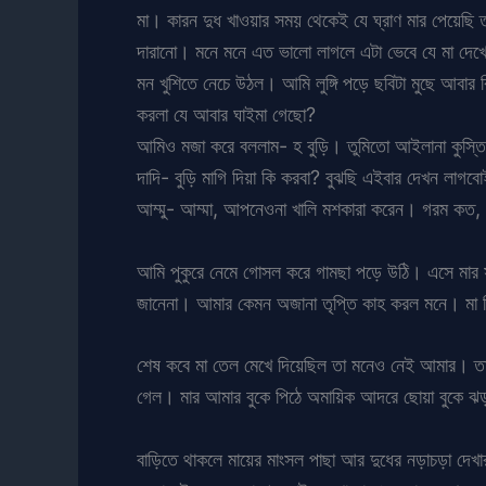
মা। কারন দুধ খাওয়ার সময় থেকেই যে ঘ্রাণ মার পেয়েছি 
দারানো। মনে মনে এত ভালো লাগলে এটা ভেবে যে মা দেখে 
মন খুশিতে নেচে উঠল। আমি লুঙ্গি পড়ে ছবিটা মুছে আবার ব
করলা যে আবার ঘাইমা গেছো?
আমিও মজা করে বললাম- হ বুড়ি। তুমিতো আইলানা কুস্ত
দাদি- বুড়ি মাগি দিয়া কি করবা? বুঝছি এইবার দেখন লাগবো
আম্মু- আম্মা, আপনেওনা খালি মশকারা করেন। গরম কত,
আমি পুকুরে নেমে গোসল করে গামছা পড়ে উঠি। এসে মার
জানেনা। আমার কেমন অজানা তৃপ্তি কাহ করল মনে। মা 
শেষ কবে মা তেল মেখে দিয়েছিল তা মনেও নেই আমার। তা
গেল। মার আমার বুকে পিঠে অমায়িক আদরে ছোয়া বুকে ঝ
বাড়িতে থাকলে মায়ের মাংসল পাছা আর দুধের নড়াচড়া দেখার