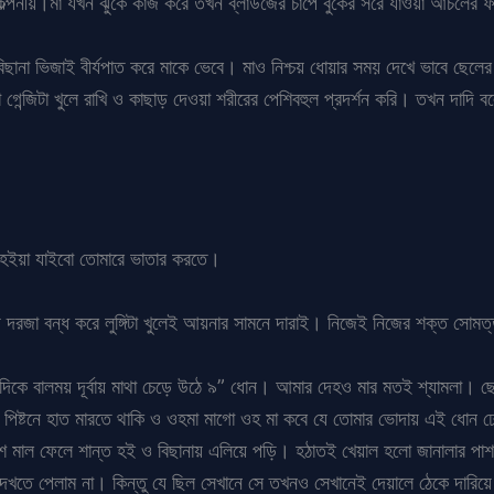
অকল্পনীয়।মা যখন ঝুকে কাজ করে তখন ব্লাউজের চাপে বুকের সরে যাওয়া আচলের 
 বিছানা ভিজাই বীর্যপাত করে মাকে ভেবে। মাও নিশ্চয় ধোয়ার সময় দেখে ভাবে ছে
 গেন্জিটা খুলে রাখি ও কাছাড় দেওয়া শরীরের পেশিবহুল প্রদর্শন করি। তখন দাদ
।
 হইয়া যাইবো তোমারে ভাতার করতে।
 দরজা বন্ধ করে লুঙ্গিটা খুলেই আয়নার সামনে দারাই। নিজেই নিজের শক্ত সো
এদিকে বালময় দূর্বায় মাথা চেড়ে উঠে ৯” ধোন। আমার দেহও মার মতই শ্যামলা।
ষ্টনে হাত মারতে থাকি ও ওহমা মাগো ওহ মা কবে যে তোমার ভোদায় এই ধোন ঢোক
 মাল ফেলে শান্ত হই ও বিছানায় এলিয়ে পড়ি। হঠাতই খেয়াল হলো জানালার পাশ 
েখতে পেলাম না। কিন্তু যে ছিল সেখানে সে তখনও সেখানেই দেয়ালে ঠেকে দারি