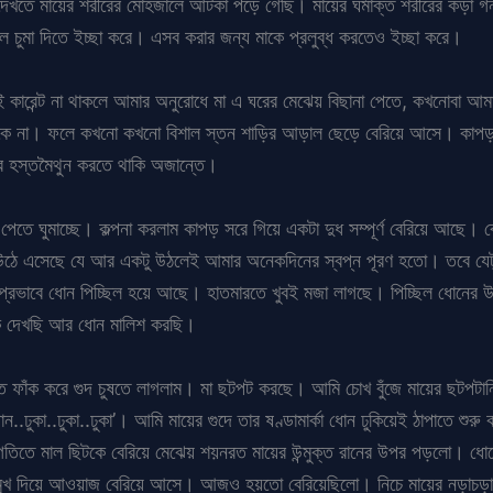
খতে মায়ের শরীরের মোহজালে আটকা পড়ে গেছি। মায়ের ঘর্মাক্ত শরীরের কড়া গন্
 চুমা দিতে ইচ্ছা করে। এসব করার জন্য মাকে প্রলুব্ধ করতেও ইচ্ছা করে।
াই কারেন্ট না থাকলে আমার অনুরোধে মা এ ঘরের মেঝেয় বিছানা পেতে, কখনোবা আমা
াকে না। ফলে কখনো কখনো বিশাল স্তন শাড়ির আড়াল ছেড়ে বেরিয়ে আসে। কাপড়
রে হস্তমৈথুন করতে থাকি অজান্তে।
েতে ঘুমাচ্ছে। কল্পনা করলাম কাপড় সরে গিয়ে একটা দুধ সম্পূর্ণ বেরিয়ে আছে। 
রে উঠে এসেছে যে আর একটু উঠলেই আমার অনেকদিনের স্বপ্ন পূরণ হতো। তবে যে
রভাবে ধোন পিচ্ছিল হয়ে আছে। হাতমারতে খুবই মজা লাগছে। পিচ্ছিল ধোনের উপর হ
কে দেখছি আর ধোন মালিশ করছি।
হাতে ফাঁক করে গুদ চুষতে লাগলাম। মা ছটপট করছে। আমি চোখ বুঁজে মায়ের ছটপট
ান..ঢুকা..ঢুকা..ঢুকা’। আমি মায়ের গুদে তার ষণ্ডামার্কা ধোন ঢুকিয়েই ঠাপাতে শু
 গতিতে মাল ছিটকে বেরিয়ে মেঝেয় শয়নরত মায়ের উন্মুক্ত রানের উপর পড়লো। ধোন
মুখ দিয়ে আওয়াজ বেরিয়ে আসে। আজও হয়তো বেরিয়েছিলো। নিচে মায়ের নড়াচড়া টে