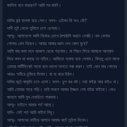
জানিনা মনে করছেন? আমি সব জানি।
দাদির কন্ঠ হালকা হয়ে গেল। বলল- এইসব কি কও বৌ?
দাদী তুই থেকে তুমিতে চলে এসেছে।
আম্মু- আপনেগো আমি নিজের চোখে ঠাপাঠাপি করতে দেখছি। গুদ কেলায়
পোলার ধোন নিছেন। আবার আমার জ্ঞান দেন কোন মুহে?
আমি মার কথা শুনে আকাশ থেকে পড়লাম। মা পিছন ফিরে আমাকে আশ্বাস
দিয়ে বলল যা বলছে তা সত্যি। আমিতো অবাক হয়ে গেলাম। কিন্তু এতে মাকে
চোদার সার্টিফিকেট পাবো বলে ভালো লাগতে শুরু করল। তাই ধোন মার পোদের
আরও গভীরে ঢুকিয়ে দিলাম। মা হা করে উঠল।
দাদির কন্ঠে কাকুতি চলে এলো। বলল- চুপ কর বউ। দয়া কইরা আর কইও না।
আমি তোমার পায়ে পড়ি। ভাই শুনলে আমার ইজ্জত শেষ হইয়া যাইবো। কেও
জানলে আমি মুখ দেহাইতে পারুমনা।
আম্মু- তাইলে আমার শর্ত আছে।
দাদি- যেই শর্ত আমি মাইনা নিমু।
আম্মু- আপনের নাতীরে আপনে আমার খাটে তুইলা দিবেন।