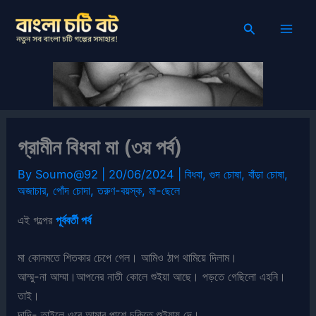
Skip
Search
to
content
গ্রামীন বিধবা মা (৩য় পর্ব)
By
Soumo@92
|
20/06/2024
|
বিধবা
,
গুদ চোষা
,
বাঁড়া চোষা
,
অজাচার
,
পোঁদ চোদা
,
তরুণ-বয়স্ক
,
মা-ছেলে
এই গল্পের
পূর্ববর্তী পর্ব
মা কোনমতে শিতকার চেপে গেল। আমিও ঠাপ থামিয়ে দিলাম।
আম্মু-না আম্মা।আপনের নাতী কোলে শুইয়া আছে। পড়তে গেছিলো এহনি।
তাই।
দাদি- তাইলে ওরে আমার পাশে চকিতে শুইয়ায় দে।