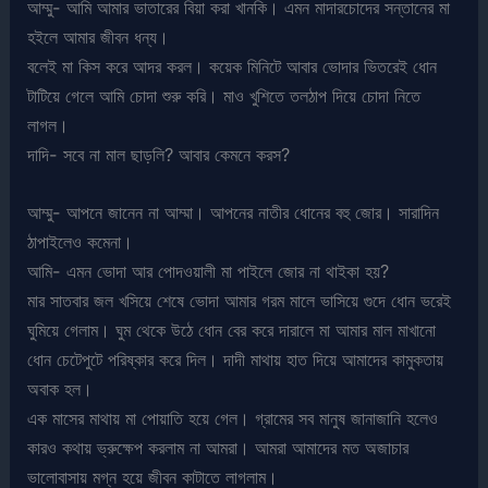
আম্মু- আমি আমার ভাতারের বিয়া করা খানকি। এমন মাদারচোদের সন্তানের মা
হইলে আমার জীবন ধন্য।
বলেই মা কিস করে আদর করল। কয়েক মিনিটে আবার ভোদার ভিতরেই ধোন
টাটিয়ে গেলে আমি চোদা শুরু করি। মাও খুশিতে তলঠাপ দিয়ে চোদা নিতে
লাগল।
দাদি- সবে না মাল ছাড়লি? আবার কেমনে করস?
আম্মু- আপনে জানেন না আম্মা। আপনের নাতীর ধোনের বহু জোর। সারাদিন
ঠাপাইলেও কমেনা।
আমি- এমন ভোদা আর পোদওয়ালী মা পাইলে জোর না থাইকা হয়?
মার সাতবার জল খসিয়ে শেষে ভোদা আমার গরম মালে ভাসিয়ে গুদে ধোন ভরেই
ঘুমিয়ে গেলাম। ঘুম থেকে উঠে ধোন বের করে দারালে মা আমার মাল মাখানো
ধোন চেটেপুটে পরিষ্কার করে দিল। দাদী মাথায় হাত দিয়ে আমাদের কামুকতায়
অবাক হল।
এক মাসের মাথায় মা পোয়াতি হয়ে গেল। গ্রামের সব মানুষ জানাজানি হলেও
কারও কথায় ভ্রুক্ষেপ করলাম না আমরা। আমরা আমাদের মত অজাচার
ভালোবাসায় মগ্ন হয়ে জীবন কাটাতে লাগলাম।