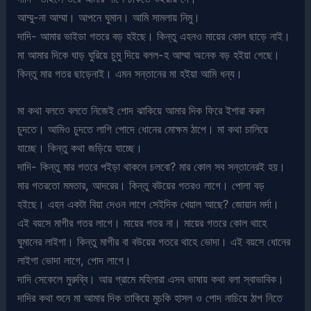
আম্মু-না আম্মা। আপনে ঘুমান। আমি সামলায় নিমু।
দাদি- আমার ভাইডা গতরে বড় হইছে। কিন্তু এহনও মায়ের কোল ছাড়ে নাই।
মা আমার দিকে ঘাড় ঘুরিয়ে চুমু দিয়ে বলল-হ আম্মা অনেক বড় হইয়া গেছে।
কিন্তু মার গতর ছাড়েনাই। এমন সন্তানের মা হইয়া আমি ধন্য।
মা কথা বলতে বলতে নিজেই পোদ ঝাকিয়ে আমার দিক ফিরে ইশারা করল
চুদতে। আমিও চুদতে লাগি পোদে ধোনের মোক্ষম ঠাপে। মা কথা চালিয়ে
যাচ্ছে। কিন্তু কথা জড়িয়ে যাচ্ছে।
দাদি- কিন্তু মার গতরে পইড়া থাকলে চলবো? মার কোল সব সন্তানেরই হয়।
মার গতরতো মমতার, আদরের। কিন্তু বউয়ের গতরও লাগে। পোলা বড়
হইছে। এহন একটা বিয়া দেওন লাগে সেইদিক খেয়াল আছে? জোয়ান মর্দা।
এই বয়সে মাগীর গতর লাগে। মায়ের গতর না। মায়ের গতরে কোল থাহে
ঘুমানের লাইগা। কিন্তু মাগীর বা বউয়ের গতরে থাহে ভোদা। এই বয়সে ধোনের
লাইগা ভোদা লাগে, পোদ লাগে।
দাদি সেকেলে মুরুব্বি। আর গ্রামে মহিলারা এসব ভাষায় কথা বলা স্বাভাবিক।
দাদির কথা শুনে মা আমার দিক তাকিয়ে মুচকি হাসল ও পোদ নাচিয়ে ঠাপ নিতে