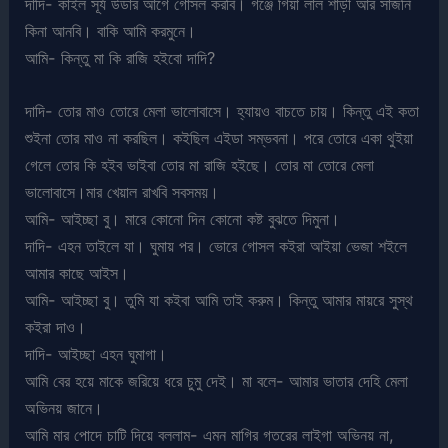
দাদি- কাইল সূর্য উডার আগে গোসল করবি। গঞ্জে গিয়া লাল শাড়ী আর সাজনি
কিনা আনবি। বাকি আমি করমুনে।
আমি- কিন্তু মা কি রাজি হইবো দাদি?
দাদি- তোর মাও তোরে মেলা ভালোবাসে। হ্যায়ও বাচতে চায়। কিন্তু এই কতা
শুইনা তোর মাও না করছিল। কইছিল এইডা সম্ভবনা। পরে তোরে একা থুইয়া
গেলে তোর কি হইব ভাইবা তোর মা রাজি হইছে। তোর মা তোরে মেলা
ভালোবাসে।মার খেয়াল রাখবি সবসময়।
আমি- আইচ্ছা বু। মারে কোনো দিন কোনো কষ্ট বুঝতে দিমুনা।
দাদি- এহন তাইলে যা। ঘুমায় পর। ভোরে গোসল কইরা আইয়া ভেজা শইলে
আমার কাছে আইস।
আমি- আইচ্ছা বু। তুমি যা কইবা আমি তাই করুম। কিন্তু আমার মায়রে সুস্থ
কইরা দাও।
দাদি- আইচ্ছা এহন ঘুমাগা।
আমি বের হয়ে মাকে জরিয়ে ধরে চুমু দেই। মা বলে- আমার ভাতার দেহি মেলা
অভিনয় জানে।
আমি মার পোদে চাটি দিয়ে বললাম- এমন মাগির গতরের লাইগা অভিনয় না,