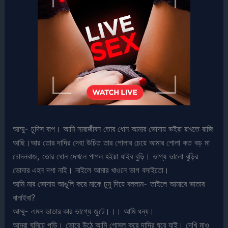
আম্মু- চুদিস বাপ। আমি সারাজীবন তোর ধোন আমার ভোদায় ভইরা রাখতে রাজি
আছি।আর তোর দাদির দেহা উচিত তার পোলার চেয়ে আমার পোলা কত বড় মা
চোদনবাজ, তোর ধোন দেখলে পাগল হইয়া যাইব বুড়ি। ভাগ্য ভালো বুড়ির
ভোদার এহন দশা নাই। নাইলে আমার খাওনে ভাগ বসাইতো।
আমি মার ভোদায় আঙুলি করে মাকে চুমু দিয়ে বললাম- তাইলে আমারে ভাতার
বানাইবা?
আম্মু- এমন ভাতার কার ভাগ্যে জুটে।।। আমি ধন্য।
আমরা ঘুমিয়ে পড়ি। ভোরে উঠে আমি গোসল করে দাদির ঘরে যাই। দেখি মাও