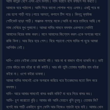
আমি কারেন্ট বেগে এসব এনে দিলাম। দাদি উঠানে বসে বলছিল সব করতে।
আমাকে ঘরে পাঠালো। আমি গিয়ে ভালো পোশাক পড়ে এলাম। একটু পরে মা
বের হলো শাড়ী পড়ে।পায়ে আলতা, কপালে টিপ পড়ে। কিন্তু ব্লাউজ
পেটিকোট ছাড়া শাড়ী। মারাত্মক লাগছে মাকে।আমি হা করে তাকিয়ে আছি।মা
লাজ দেখিয়ে মুখ লুকালো। আমরা দাদির সামনে বসলাম একসাথে।দাদিই
আমাদের বিয়ের কাজ করল। মানে আমাদের জিগ্যেস করল একে অপরের সাথে
রাজি কিনা। আর বিয়ে হয়ে গেল। বিয়ে পড়ানো শেষে দাদির পা ছুয়ে আমরা
আশির্বাদ নেই।
দাদি- এহন থেইকা তোরা জামাই বউ। আর মা বা বাজান বইলা ডাকবি না। ভাই
তোর বউরে নাম ধইরা বা বউ কইবি। আর বউ তুমি তোমার স্বামীর নাম ধইরা
কইবা না। ওগো কইয়া ডাকবা।
আমরা দাদির সামনেই একে অপরকে জরিয়ে ধরে ইংরেজদের মতো কিস করে
বসলাম।
দাদি- আরে আমার সামনেই বাসর করবি নাকি? যা ঘরে গিয়ে বাসর কর।
আমি- চুপ করোতো বুড়ি। আমার বউ আমি যেহানে খুশি চুদমু। তোমার কি?
বলেই মার শাড়ী একটানে খুলে ফেলি আর নিজেও ন্যাংটা হয়ে যাই। আমার ধোন