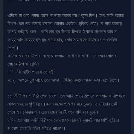
এদিকে মা শুয়ে ভোদা মেলে পা দুটো আমার কাধে তুলে দিল। আর আমি আমার
বিশাল ধোন মার চটচটে রসালো ভোদায় একঠাপে ঢুকিয়ে দেই। মা দাত কামড়ে
আমায় জড়িয়ে ধরল। আমি মার দুধ টিপতে টিপতে ঠাপাতে লাগলাম আর মা
আহহ আহ আহহহ চুদ চুদ মাদারচোদ, তোর মায়রে মন ভইরা চোদ খানকির
পোলা।
আমিও মার দুধ টিপে ও কামড়ে বললাম- হ খানকি মাগি। নে তোর পোলার
ধোনের ঠাপ খা রেন্ডি।
দাদি- কি গাইল পারোস তোরা?
আম্মু- আপনে চুপ থাহেনতো আম্মা। খিস্তি করলে আরও মজা লাগে ঠাপে।
১৫ মিনিট পর মা উঠে পোদ মেলে দিলে আমি পোদে ঠাপাতে লাগলাম ও থাপরাতে
লাগলাম মনের খুশি নিয়ে।কত রকমের পজিশন করে চুদলাম তার হিসাব নেই।
শেষে মার ভোদায় মাল ঢেলে ধোন ভরেই শুয়ে পড়ি মার বুকে।
দাদি- হায় হায় করলি কি? মার ভোদায় মাল ঢাললি ক্যান? আর মাগি তুইতো
জানোস পোয়াতি হইয়া যাইতে পারোস।