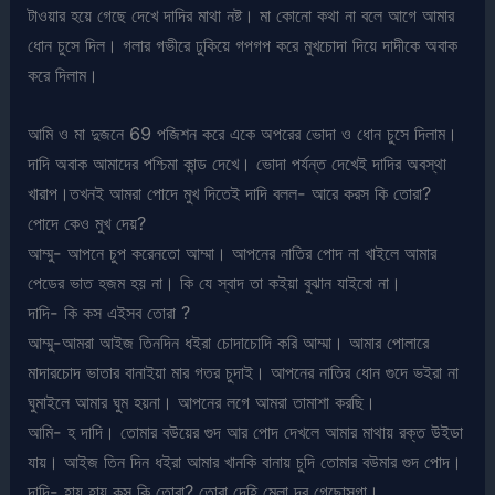
টাওয়ার হয়ে গেছে দেখে দাদির মাথা নষ্ট। মা কোনো কথা না বলে আগে আমার
ধোন চুসে দিল। গলার গভীরে ঢুকিয়ে গপগপ করে মুখচোদা দিয়ে দাদীকে অবাক
করে দিলাম।
আমি ও মা দুজনে 69 পজিশন করে একে অপরের ভোদা ও ধোন চুসে দিলাম।
দাদি অবাক আমাদের পশ্চিমা কান্ড দেখে। ভোদা পর্যন্ত দেখেই দাদির অবস্থা
খারাপ।তখনই আমরা পোদে মুখ দিতেই দাদি বলল- আরে করস কি তোরা?
পোদে কেও মুখ দেয়?
আম্মু- আপনে চুপ করেনতো আম্মা। আপনের নাতির পোদ না খাইলে আমার
পেডের ভাত হজম হয় না। কি যে স্বাদ তা কইয়া বুঝান যাইবো না।
দাদি- কি কস এইসব তোরা ?
আম্মু-আমরা আইজ তিনদিন ধইরা চোদাচোদি করি আম্মা। আমার পোলারে
মাদারচোদ ভাতার বানাইয়া মার গতর চুদাই। আপনের নাতির ধোন গুদে ভইরা না
ঘুমাইলে আমার ঘুম হয়না। আপনের লগে আমরা তামাশা করছি।
আমি- হ দাদি। তোমার বউয়ের গুদ আর পোদ দেখলে আমার মাথায় রক্ত উইডা
যায়। আইজ তিন দিন ধইরা আমার খানকি বানায় চুদি তোমার বউমার গুদ পোদ।
দাদি- হায় হায় কস কি তোরা? তোরা দেহি মেলা দূর গেছোসগা।