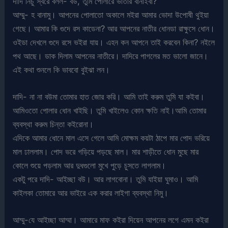
দাদি নিচু স্বরে বলল- বউ, তুমি পোলারে ভাতার বানাইবা?
আম্মু- হ বানামু। আপনের পোলাতো অকালে মইরা আমার ভোদা উপোষী থুইয়া
গেছে। আমার কি গুদে রস কাডেনা? আর আপনের নাতীর ধোনডা রাক্ষুসে ধোন।
ওইডা দেখলে গুদে রসে ভইরা যায়। এহন কন আপনে তাই করবেন কিনা? নইলে
পথ আছে। ডাক দিলাম আপনের নাতীরে। দাদিরে পাগলের মত ভালো জানে।
এই কথা শুনলে কি ভাববো বুইঝা লন।
দাদি- না না বউমা তোমার হাত জোর করি। আমি তাই করুম তুমি যা কইবা।
আমিওতো পোলার ধোন খাইছি। তুমি খাইলেও কোন ক্ষতি নাই।আমি তোমার
ব্যবস্থা করুম চিন্তা কইরোনা।
এদিকে আমার ধোনে মাল এসে গেলে আমি মোক্ষম কয়টা ঠাপে মার পোদ ভরিয়ে
মাল ঢাললাম। পোদ ভরে গড়িয়ে পড়ছে মাল। মার শাড়ীতে ধোন মুছে মার
কোলে শুয়ে পড়লাম আর দুধগুলো মুখে পুড়ে চুসতে লাগলাম।
একটু পরে দাদি- আইচ্ছা বউ। আর লাগবোনা। তুমি যাইয়া ঘুমাও। আমি
কাইলকা তোমারে আর ভাইরে এক করার লাইগা ব্যবস্থা নিমু।
আম্মু-যে আইচ্ছা আম্মা। আমারে মাফ কইরা দিয়েন আপনের লগে এমন কইরা