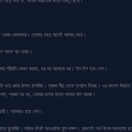
বটা খেয়ে নিও না, আমার বাচ্চাতার জন্য একটু রেখো।
বে? বোকা কোথাকার। তোমার মেয়ে মানেই আমার মেয়ে।
ত পচাত শব্দ হচ্ছে।
ার শরীরটা কেমন করছে, ধর ধর আমাকে ধর। ইস ইস হয়ে গেল।
ো ধরে জোর ঠাপান ঠাপাচ্ছি। প্রজ্ঞা নীচ থেকে তলঠাপ দিচ্ছে। ওর মাংসল ঊরুত
াম, প্রজ্ঞা ধর ধর, তোমার গুদের মধ্যে আমার মাল যাচ্ছে।
ে আছি। আমারও হয়ে গেল।
ঘোরে ঘুমোচ্ছি। মায়ার খটখট আওয়াজে ঘুম ভাঙ্গল। দুজনেই অর্ধ উলঙ্গ অবস্থায় 