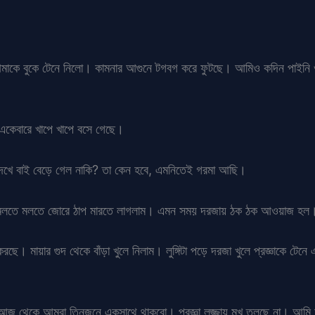
 আমাকে বুকে টেনে নিলো। কামনার আগুনে টগবগ করে ফুটছে। আমিও কদিন পাইনি 
একেবারে খাপে খাপে বসে গেছে।
েখে বাই বেড়ে গেল নাকি? তা কেন হবে, এমনিতেই গরমা আছি।
ুটি মলতে মলতে জোরে ঠাপ মারতে লাগলাম। এমন সময় দরজায় ঠক ঠক আওয়াজ হল। ম
 মায়ার গুদ থেকে বাঁড়া খুলে নিলাম। লুঙ্গিটা পড়ে দরজা খুলে প্রজ্ঞাকে টেনে
না, আজ থেকে আমরা তিনজনে একসাথে থাকবো। প্রজ্ঞা লজ্জায় মুখ তুলছে না। আ