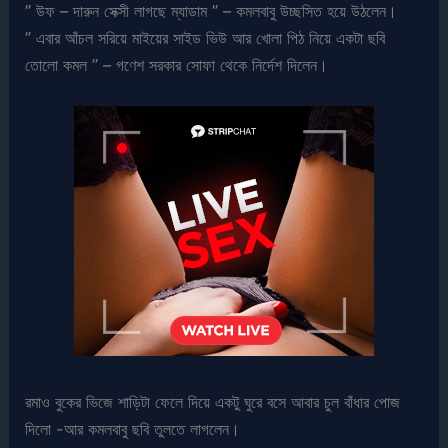
” উফ – দারুন সেক্সী লাগছে ম্যাডাম ” – কমলবাবু উচ্ছসিত হয়ে উঠলেন।
” এবার আঁচল সরিয়ে মাইয়ের সাইড ভিউ আর খোলা পিঠ নিয়ে একটা ছবি
তোলো কমল ” – গণেশ সরকার সোফা থেকে নির্দেশ দিলেন।
রমাও বুকের ভিজে শাড়িটা ফেলে দিয়ে একটু ঘুরে বসে আবার চুল বাঁধার পোজ
দিলো -আর কমলবাবু ছবি তুলতে লাগলেন।