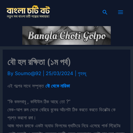
Skip
Search
to
content
বৌ হল রক্ষিতা (১ম পর্ব)
By
Soumo@92
|
25/03/2024
|
গৃহবধূ
এই গল্পের সাথে সম্পৃক্ত
বৌ থেকে নায়িকা
“কি কমলবাবু , কস্টিউম ঠিক আছে তো ?”
মেক-আপ রুম থেকে বেরিয়ে বুকের আঁচলটা ঠিক করতে করতে ডিরেক্টর কে
প্রশ্ন করলো রমা।
আজ সাধন রমাকে একটা অ্যাড ফিলমের শ্যুটিংয়ে নিয়ে এসেছে পার্ক স্ট্রিটের