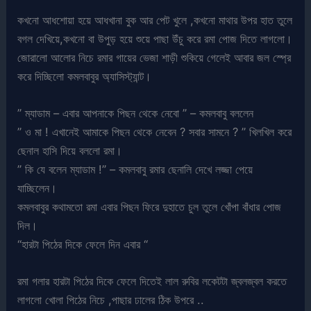
কখনো আধশোয়া হয়ে আধখানা বুক আর পেট খুলে ,কখনো মাথার উপর হাত তুলে
বগল দেখিয়ে,কখনো বা উপুড় হয়ে শুয়ে পাছা উঁচু করে রমা পোজ দিতে লাগলো।
জোরালো আলোর নিচে রমার গায়ের ভেজা শাড়ী শুকিয়ে গেলেই আবার জল স্প্রে
করে দিচ্ছিলো কমলবাবুর অ্যাসিস্ট্যান্ট।
” ম্যাডাম – এবার আপনাকে পিছন থেকে নেবো ” – কমলবাবু বললেন
” ও মা ! এখানেই আমাকে পিছন থেকে নেবেন ? সবার সামনে ? ” খিলখিল করে
ছেনাল হাসি দিয়ে বললো রমা।
” কি যে বলেন ম্যাডাম !” – কমলবাবু রমার ছেনালি দেখে লজ্জা পেয়ে
যাচ্ছিলেন।
কমলবাবুর কথামতো রমা এবার পিছন ফিরে দুহাতে চুল তুলে খোঁপা বাঁধার পোজ
দিল।
“হারটা পিঠের দিকে ফেলে দিন এবার “
রমা গলার হারটা পিঠের দিকে ফেলে দিতেই লাল রুবির লকেটটা জ্বলজ্বল করতে
লাগলো খোলা পিঠের নিচে ,পাছার ঢালের ঠিক উপরে ..