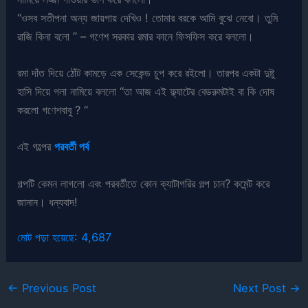
“ওসব সতীপনা অন্য জায়গায় দেখিও ! তোমার বরকে আমি বুঝে নেবো। তুমি
রাজি কিনা বলো ” – গণেশ সরকার রমার কানে ফিসফিস করে বললো।
রমা দাঁত দিয়ে ঠোঁট কামড়ে এক সেকেন্ড চুপ করে রইলো। তারপর একটা দুষ্টু
হাসি দিয়ে গলা নামিয়ে বললো “তা আজ এই ফ্ল্যাটের বেডরুমটাই বা কি দোষ
করলো গণেশবাবু ? “
এই গল্পের
পরবর্তী পর্ব
গল্পটি কেমন লাগলো এবং পরবর্তীতে কোন ক্যাটাগরির গল্প চান? কমেন্ট করে
জানান। ধন্যবাদ!
মোট পড়া হয়েছে:
4,687
←
Previous Post
Next Post
→