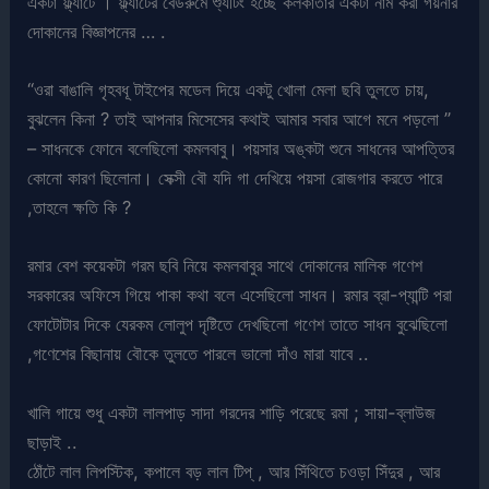
একটা ফ্ল্যাটে । ফ্ল্যাটের বেডরুমে শ্যুটিং হচ্ছে কলকাতার একটা নাম করা গয়নার
দোকানের বিজ্ঞাপনের … .
“ওরা বাঙালি গৃহবধূ টাইপের মডেল দিয়ে একটু খোলা মেলা ছবি তুলতে চায়,
বুঝলেন কিনা ? তাই আপনার মিসেসের কথাই আমার সবার আগে মনে পড়লো ”
– সাধনকে ফোনে বলেছিলো কমলবাবু। পয়সার অঙ্কটা শুনে সাধনের আপত্তির
কোনো কারণ ছিলোনা। সেক্সী বৌ যদি গা দেখিয়ে পয়সা রোজগার করতে পারে
,তাহলে ক্ষতি কি ?
রমার বেশ কয়েকটা গরম ছবি নিয়ে কমলবাবুর সাথে দোকানের মালিক গণেশ
সরকারের অফিসে গিয়ে পাকা কথা বলে এসেছিলো সাধন। রমার ব্রা-প্যান্টি পরা
ফোটোটার দিকে যেরকম লোলুপ দৃষ্টিতে দেখছিলো গণেশ তাতে সাধন বুঝেছিলো
,গণেশের বিছানায় বৌকে তুলতে পারলে ভালো দাঁও মারা যাবে ..
খালি গায়ে শুধু একটা লালপাড় সাদা গরদের শাড়ি পরেছে রমা ; সায়া-ব্লাউজ
ছাড়াই ..
ঠোঁটে লাল লিপস্টিক, কপালে বড় লাল টিপ্ , আর সিঁথিতে চওড়া সিঁদুর , আর