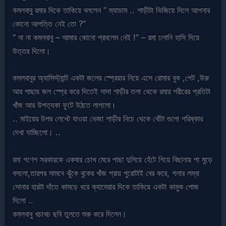
কমলবাবু রমার দিকে তাকিয়ে বললেন ” ম্যাডাম .. শাড়ীটা ভিজিয়ে দিলে আপনার
কোনো আপত্তি নেই তো ?”
” না না কমলবাবু – আমার কোনো প্রবলেম নেই !” – রমা ঢলানি হাসি দিয়ে
উত্তর দিলো।
কমলবাবুর অ্যাসিস্ট্যান্ট একটা জলের স্প্রেয়ার নিয়ে এসে রোমার বুক ,পেট ,উরু
আর পাছায় জল স্প্রে করে দিতেই সাদা শাড়ীর তলা থেকে রমার শরীরের প্রতিটা
খাঁজ আর উপত্যকা ফুটে উঠতে লাগলো।
.. মাইয়ের উপর লেপ্টে যাওয়া ভেজা শাড়ীর নিচে থেকে বোঁটা গুলো পরিষ্কার
দেখা যাচ্ছিলো। ..
রমা গণেশ সরকারকে একবার চোখ মেরে পাছা দুলিয়ে হেঁটে গিয়ে বিছানায় পা মুড়ে
বসলো,তারপর সামনে ঝুঁকে বুকের খাঁজ প্রায় পুরোটাই বের করে, গলার লম্বা
সোনার হারটা দাঁতে কামড়ে ধরে ক্যামেরার দিকে তাকিয়ে একটা কামুক পোজ
দিলো ..
কমলবাবু খচাখচ ছবি তুলতে শুরু করে দিলেন।