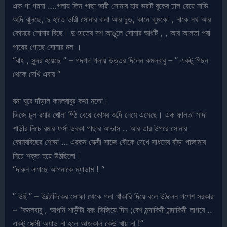
এক গা গয়না ….গলায় তিন গাছা ভারী সোনার হার ভরাট বুকের ঢাল বেয়ে নাভি
অব্দি ঝুলছে, দু হাতে ভারী সোনার বালা আর চুড়, কানে ঝুমকো , নাকে নথ আর
কোমরে সোনার বিছে। দু হাতের দশ আঙুলে সোনার আংটি , , আর আলতা পরা
পায়ের গোছে সোনার মল ।
“বাহ , সুন্দর হয়েছে ” – গদগদ গলায় উত্তর দিলেন কমলবাবু – ” একটু পিছন
থেকে দেখি এবার “
রমা ঘুরে দাঁড়াল কমলবাবুর কথা মতো।
ভিজে চুল রমার খোলা পিঠ বেয়ে কোমর অব্দি নেমে এসেছে। এক ফালতা সাদা
শাড়ীর নিচে রমার ফর্সা ডবকা পাছার আভাস .. আর তার উপরে সোনার
কোমরবিছের শোভা … এরকম সেক্সী সাজে বৌকে দেখে সাধনের বাঁড়া পাজামার
নিচে শক্ত হয়ে উঠছিলো।
“দারুন লাগছে আপনাকে ম্যাডাম ! “
” উহুঁ ” – উল্টোদিকের সোফা থেকে গলা খাঁকারি দিয়ে বলে উঠলেন গণেশ সরকার
– “কমলবাবু , আপনি শাড়ীটা বরং ভিজিয়ে দিন ;বেশ মন্দাকিনী মন্দাকিনী লাগবে ..
একটু সেক্সী অ্যাড না হলে আজকাল কেউ খায় না !”