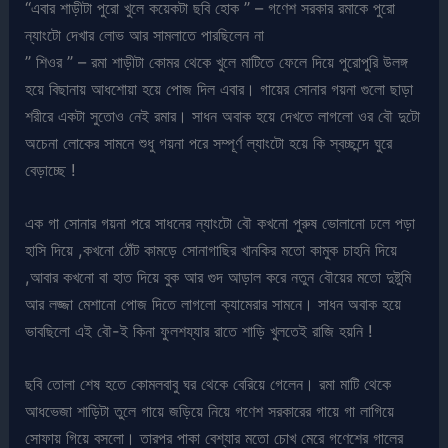
“এবার শাড়ীটা পুরো খুলে কয়েকটা ছবি হোক ” – গণেশ সরকার রমাকে পুরো
ন্যাংটো দেখার লোভ আর সামলাতে পারছিলেন না
” শিওর ” – রমা শাড়ীটা কোমর থেকে খুলে মাটিতে ফেলে দিয়ে পুরোপুরি উলঙ্গ
হয়ে বিছানায় আধশোয়া হয়ে পোজ দিল এবার। গায়ের সোনার গয়না গুলো ছাড়া
শরীরে একটা সুতোও নেই রমার। সাধন অবাক হয়ে দেখতে লাগলো ওর বৌ দুটো
অচেনা লোকের সামনে শুধু গয়না পরে সম্পূর্ণ ল্যাংটো হয়ে কি স্বচ্ছন্দে ঘুরে
বেড়াচ্ছে !
এক গা সোনার গয়না পরে সাধনের ন্যাংটো বৌ কখনো পুরুষ ভোলানো ঢলে পড়া
হাসি দিয়ে ,কখনো ঠোঁট কামড়ে সোনাগাছির খানকির মতো কামুক চাহনি দিয়ে
,আবার কখনো বা হাত দিয়ে বুক আর গুদ আড়াল করে নতুন বৌয়ের মতো দুষ্টুমি
আর লজ্জা মেশানো পোজ দিতে লাগলো ক্যামেরার সামনে। সাধন অবাক হয়ে
ভাবছিলো এই বৌ-ই কিনা ফুলশয্যার রাতে শাড়ি খুলতেই রাজি হয়নি !
ছবি তোলা শেষ হতে কোমলবাবু ঘর থেকে বেরিয়ে গেলেন। রমা মাটি থেকে
আধভেজা শাড়িটা তুলে গায়ে জড়িয়ে নিয়ে গণেশ সরকারের গায়ে গা লাগিয়ে
সোফায় গিয়ে বসলো। তারপর পাকা বেশ্যার মতো চোখ মেরে গণেশের গালের