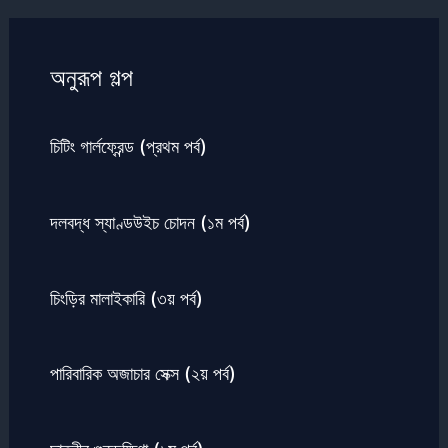
অনুরূপ গল্প
চিটিং গার্লফ্রেন্ড (প্রথম পর্ব)
দলবদ্ধ স্যাণ্ডউইচ চোদন (১ম পর্ব)
চিংড়ির মালাইকারি (৩য় পর্ব)
পারিবারিক অজাচার সেক্স (২য় পর্ব)