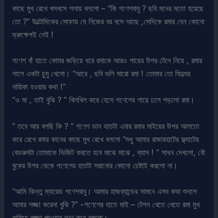
কাছে মুখ রেখে খসখসে গলায় বললো – “কি গণেশবাবু ? ছবি মনের মতো হয়েছে
তো ?” উল্টোদিকের সোফায় যে নিজের বর বসে আছে ,সেদিকে রমার যেন কোনো
ভ্রুক্ষেপই নেই !
গণেশ বাঁ হাতে কোমর জড়িয়ে ধরে রমাকে আরও গায়ের উপর টেনে নিয়ে , রমার
গালে একটা চুমু খেলো। “আরে , ছবি গুলি মারো রমা ! তোমার তো ফিল্মের
নায়িকা হওয়ার কথা !”
“ও মা , তাই বুঝি ? ” খিলখিল করে হেসে গণেশের গায়ে ঢলে পড়লো রমা।
” তবে আর বলছি কি ? ” গণেশ ডান হাতটা এবার রমার মাইয়ের উপর আলতো
করে রেখে রমার কানের কাছে মুখ রেখে বললো “শুধু আমার রাজারহাটের ফ্ল্যাটের
বেডরুমটা তোমাকে ভিজিট করতে হবে মাঝে মাঝে , ব্যাস ! ” সাধন দেখলো, বৌ
বুকের উপর থেকে গণেশের হাতটা সরানোর কোনো চেষ্টাই করলো না।
“আমি কিন্তু ম্যারেড গণেশবাবু। আমার হাজব্যান্ডের সামনে এসব কথা শুনলে
আমার লজ্জা করেনা বুঝি ?” -গণেশের হাতে মাই – টেপন খেতে খেতে রমা মুখ
নামিয়ে লজ্জা পাওয়ার ভাণ করে বললো।