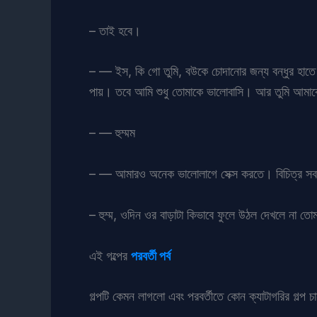
– তাই হবে।
– — ইস, কি গো তুমি, বউকে চোদানোর জন্য বন্ধুর হাত
পায়। তবে আমি শুধু তোমাকে ভালোবাসি। আর তুমি আমাকে চ
– — হুম্মম
– — আমারও অনেক ভালোলাগে সেক্স করতে। বিচিত্র সব 
– হুম্ম, ওদিন ওর বাড়াটা কিভাবে ফুলে উঠল দেখলে না ত
এই গল্পের
পরবর্তী পর্ব
গল্পটি কেমন লাগলো এবং পরবর্তীতে কোন ক্যাটাগরির গল্প চ