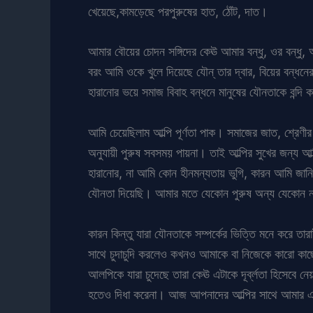
খেয়েছে,কামড়েছে পরপুরুষের হাত, ঠোঁট, দাত।
আমার বৌয়ের চোদন সঙ্গিদের কেঊ আমার বন্ধু, ওর বন্ধু, 
বরং আমি ওকে খুলে দিয়েছে যৌন্ তার দ্বার, বিয়ের বন্ধন
হারানোর ভয়ে সমাজ বিবাহ বন্ধনে মানুষের যৌনতাকে বন্দি ক
আমি চেয়েছিলাম আল্পি পূর্ণতা পাক। সমাজের জাত, শ্রেণীর 
অনুযায়ী পুরুষ সবসময় পায়না। তাই আল্পির সুখের জন্য আল
হারানোর, না আমি কোন হীনমন্যতায় ভুগি, কারন আমি জানি
যৌনতা দিয়েছি। আমার মতে যেকোন পুরুষ অন্য যেকোন নারী
কারন কিন্তু যারা যৌনতাকে সম্পর্কের ভিত্তি মনে করে তা
সাথে চুদাচুদি করলেও কখনও আমাকে বা নিজেকে কারো কাছে
আলপিকে যারা চুদেছে তারা কেঊ এটাকে দূর্ব্লতা হিসেবে ন
হতেও দিধা করেনা। আজ আপনাদের আল্পির সাথে আমার এক বন্