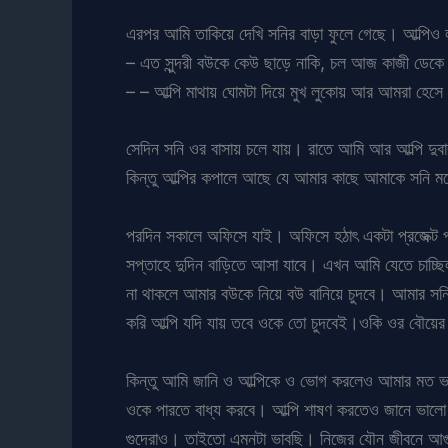
এরপর আমি তাকিয়ে দেখি সনির বাড়া ফুলে গেছে। আল্পিও ল
– এত সুন্দরী বউকে কেউ ছাড়ে নাকি, চল আজ কাজী ডেকে
– – আল্পি মাথায় ঘোমটা দিয়ে মুখ লুকোয় আর আমরা হেস
সেদিন সনি ওর বাসায় চলে যায়। রাতে আমি আর আল্পি দুবা
কিন্তু আল্পির কপালে আছে যে আমার কাছে আমাকে সনি মনে
পরদিন সকালে অফিসে যাই। অফিসে হঠাৎ একটা প্রজেক্ট প
সপ্তাহে দুদিন বাড়িতে আসা যাবে। এখন আমি যেতে চাচ্ছিল
না থাকলে আমার বউকে নিয়ে বউ বানিয়ে চুদবে। আমার সনি
করি আল্পি যদি যায় তবে ওকে তো চুদবেই।ওকি ওর বৌয়ের ম
কিন্তু আমি জানি ও আল্পিকে ও ভোগ করলেও আমার মত ভাল
ওকে পারতে বাধ্য করবে। আল্পি শাষণ করতেও জানে ভালো।
গুদেরাও। তাইতো এমনটা ভাবছি। নিজের যৌন জীবনে আগুন