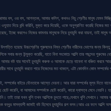
আমার বস, ওর বস, আগন্তক, আমার কলিগ, কখনও নিচু শ্রেণীর মানুষ যেমন মিস্ত্র
ের ওযুহাত দিয়ে বন্দি করিনি, মুক্ত করে দিয়েছি, ওকে অনুপ্রাণিত করেছি নিজে
রেছে, ইচ্ছে করলেও নিজের কামনার মানুষকে নিয়ে চুদাচুদি করা যায়না, তাই মানুষ
উৎপত্তি হয়েছে উচ্চশ্রেণির পুরুষদের নিম্ন শ্রেণীর নারীদের ভোগের জন্য কিন্তু
্পিকে সবার জন্য উন্মুক্ত করেছি, যাতে বিনা সংকোচে আল্পি তার পছন্দের পুরু
 আমার বউ যার সাথেই চুদাচুদি করুক ও আমাকে ছেড়ে যাবেনা না বঞ্চিত করবে স
র সাথে চুদাচুদি করতে পারে নিজেদের মত থাকলে, এটা কোনদিন কোন সম্পর্কের 
রাই, সম্পর্কের বাইরে যৌনতাকে আস্তে দেয়না। আর যারা সম্পর্কের মূল্য দিতে যা
 ছোট করেনি, বা আমাদের সম্পর্ককে ছোট করেনি, কারো দ্বাসত্ব মেনে নেয়নি। হয়
েয়নি। তাই তারা যখন খুশি তখন আল্পিকে চুদতে পারে,যেখানে খুশি সেখানে। আমার ব
ধুর মাসব্যাপী জামাই বউ হিসেবে চুদাচুদির গল্প বলব।আর এর ফলে আল্পি অস্থায়