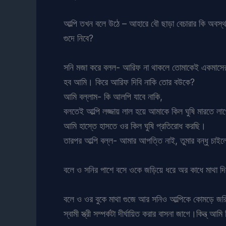
আল্পি তখন বলে উঠে – আহারে বৌ ছাড়া বেচারার কি অবস্থ
গুদে নিবে?
সনি মজা করে বলল- আরিফ না থাকলে তোমাকেই একমাসের জ
হব আমি। কিরে আরিফ দিবি নাকি তোর বউকে?
আমি বল্লাম- কি আলপি যাবে নাকি,
বলতেই আল্পি লজ্জায় লাল হয়ে আমাকে কিল ঘুষি মারতে লাগ্
আমি হাস্তে হাসতে ওর কিল ঘুষি প্রতিরোধ করছি।
তারপর আল্পি বল্ল- আমার আপত্তি নাই, তুমার বন্ধু চা
বলে ও সনির পাশে বসে ওকে জড়িয়ে ধরে অর কাধে মাথা 
বলে ও ওর বুকে মাথা গুজে আর সনিও আল্পিকে কোমড়ে জরি
স্বামী স্ত্রী সম্পর্কটা দীর্ঘায়িত করার বাসনা জাগে।কিন