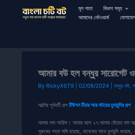
Skip
মূল পাতা
বিভাগ সমূহ
to
আমাদের নেটওয়ার্ক
যোগাযো
content
আমার বউ হল বন্ধুর সারোগেট ও
By
RickyX6T9
|
02/08/2024
|
বন্ধুর বউ
,
স
আল্পির পূর্ববর্তী গল্প
টিউশন টিচার আর বউয়ের চুদাচুদির গল্প
আমার নাম আরিফ। আমার বয়স ২৭.আমার বৌয়ের নাম আল্পি
পুরুষের শয্যা সঙ্গি হয়েছে, অনেকের সাথে চুদাচুদি করেছে