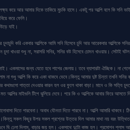
ক্ষ্য করে আর আমার দিকে তাকিয়ে মুচকি হাসে। একটু পর আল্পি বলে কি সনি ভা
 বিয়ে করে ফেলি।
ে উড়ে যাই।
র চুদাচুদি করি একবার আল্পিকে আমি সনি হিসেবে চুদি আর আরেকবার আল্পিকে সনি
 চুদা খাওয়া শুধু না, সরাসরি সনির, সনির বউ হিসেবে চোদন খাওয়ার। সেটাই ঘট
াই। একমাসের জন্য যেতে হবে পাশের জেলায়। তবে ব্যাপারটা ঐচ্ছিক। না গেলে
াম না শুধু আল্পি কি করে একা থাকবে ভেবে।কিন্তু আমার দুষ্ট চিন্তা তখনি সন
র কথাগুলো পাত্তা দেওয়ার কারন হল ওর ফুলে থাকা বাড়া। মানে ও কি সত্যি চুদ
ত আল্পির মাইগুলি টিপে ঝুলিয়ে দেবে। পরে কি ও আল্পিকে আবার ফিরে আসতে দি
োবাসা দিতে পারবেনা। অবাধ যৌনতা দিতে পারবে না। আল্পি আমারি থাকবে। ঠিক
কিন্তু সকল কিছুর উপর সকল প্রশ্নের উত্তর দিল আমার মাথা নয় বরং উত্থিত 
ে ঘি ঢেলা দিলাম, বাড়ার জয় হল। একসাথে দুটো কাজ হল। প্রমোশন প্লাস আমার