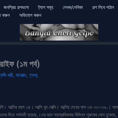
জনপ্রিয় গল্পগুলো
ট্যাগ সমূহ
লেখক/লেখিকা
গল্প লিখে পাঠান
গ করুন
অভিযোগ করুন
য়াইফ (১ম পর্ব)
্বামী-স্ত্রী
,
কাকোল্ড
,
গৃহবধূ
। আল্পির বয়স ২৪। আল্পি খুব সেক্সি। আল্পির দেহের মাপ ৩৪-৩০-৩৬.। আমা
, ওদের দিয়ে গর্ভবতী হয়েছে,।ওর গুদে সহস্রাধিকবার বিভিন্ন পুরুষের ধোন ঢুকেছে,