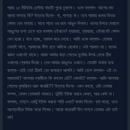
প্রায় ১৫ মিনিটের চেস্টায় বাড়াটা পুরো ঢুকলো। ওকে বল্লাম- আগের মত
ব্যাথা লাগছে কি? উত্তর দিলো- না, লাগছে না। তবে আমার গুদের ভিতর
কেমন যেন লাগছে। সাথে সাথে ওর গুদে আঙুল দিলাম। গুদের উপরে দেয়ালে
আঙুলের ডগা চেপে ধরে বললাম এইখানে? হ্যায়ায়া, হ্যায়ায়া, এইখানেই কেমন
যেন হচ্ছে। মনে হচ্ছে, প্রসাব করে দেবো। আমি ওকে বল্লাম- তোমার
দোহাই লাগে, প্রসাবের ফীল হলে আটকে রেখোনা। ওটা প্রসাব নয়। গুদের
ঝরনা ওখানেই থাকে। কারন আমার বাড়া পোদের ফুটোয় উপর থেকে ঠিক
ওখানের প্রেসার দিচ্ছে। দেখ আমার আঙুলও ওখানে। মেয়েটা অবাক হয়ে
বল্লো- তাই তো! ঠিকই তো বলেছেন আপনি। আমি হেসে বল্লাম- এই যে
ম্যাডাম!? আপনার স্বামীকে কি বলবেন এটা? কোনটা? বল্লাম- আমি আপনার
পোদের কুমারিত্ব হরন করেছি?? উত্তর দিলো- কেন বলবো, এটা তোমার
সম্পদ, কেবল তোমারই থাকবে। তুমিই ইউজ করবে কেবল, আর কেউ না।
বললাম, তাহলে একটু ইউজ করতে পারি এখন? জবাব দিলো- হ্যা করো, তবে
আস্তেধীরে ইউজ করো প্লিজ। আরো কয়েকটি দিন লাগবে তোমার এটা তাই
না!!