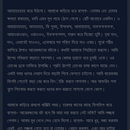
আহহহহহহহ করে উঠলো। আমাকে জড়িয়ে ধরে বল্লো- তোমার এত চোদার
ক্ষমতা বাবাহহহ, ভাবি এমন সুখ পায়ে ঠেলে গেলো। বেটি পচতাবে একদিন। ও
মায়ায়াহহহহহ, আহহহহহ, কি সুখহ, উম্মম্মম্ম, আহাহাহাহা, অফফফফফফ,
আয়াওয়াওয়াও, ওয়াওওও, উফফফসসস, দারুন করে দিচ্ছো তুমি। হ্যা দাও,
দাও, এভাবেই দাওওও, একেবারে সব শক্তি দিয়ে দাও এবার। পুরো শরীর
কাপিয়ে ঠাপাও আরেকজনের বউকে। কথাটা আমাকে শিহরিত্ত করলো। আমি
ঠাপের গভিরতা বাড়াতে লাগলাম। ওর কোমর দুহাতে ধরে চুদছি ওকে। ওর
চোখের দুকে তাকিয়ে ঠাপাচ্ছি। প্রতি ঠাপেই চোখের ভাষা বদলে যাচ্চে যেন।
একটা সময় গুদের দেয়াল দিয়ে বাড়াটা পিষে ফেলতে চাইলো। আমি কয়েকবার
ফিলটা পেতেই বাড়া বের করে ফিংারিং করতে লাগলাম। আর আফরিন গলা
খুলে শিতকার করতে করতে গুদের জল ঝরাতে লাগলো কেপে কেপে।
আমাকে জড়িয়ে রাখলো খানিক্টা সময়। তারপর কানের কাছে ফিসফিস করে
বল্লো- আরেকজনের বউ বলে কি মায়া দয়া করতে নেই নাকি? আমি লজ্জ্বা
পেলাম। আমার মুখ দেখে সেও হেসে দিলো। বল্লো- আরে ধুর, মজা করলাম
একটু, এত লজ্জ্বা পেতে হবে না তোমার। খেয়াল করলাম, এখন আর ভাইয়া