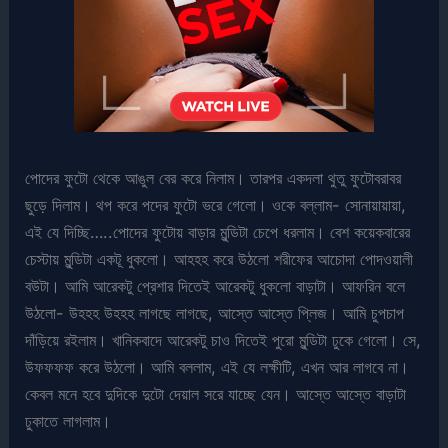
পোদের ফুটো থেকে আঙুল বের করে নিলাম। তারপর একদলা থুতু ফুটোবরাবর
ছুড়ে দিলাম। থপ করে পদের ফুটো ভরে গেলো। ওকে বল্লাম- সোনায়ায়ায়া,
এই যে দিচ্ছি…..পোদের ফুটোয় বাড়ার মুন্ডিটা চেপে ধরলাম। বেশ কয়েকবারের
চেস্টায় মুন্ডিটা একটূ ধুকলো। আহহহ করে উঠলো শরীফের আচোদা পোদওয়ালী
বউটা। আমি আরেকটু প্রেশার দিতেই আরেকটু ধুকলো বাড়াটা। আফরিন বলে
উঠলো- উহহহ উহহহ লাগছে লাগছে, আস্তে আস্তে প্লিজ। আমি চুপচাপ
দাঁড়িয়ে রইলাম। খানিকবাদে আরেকটু চাও দিতেই পুরো মুন্ডিটা ঢুকে গেলো। সে,
উফফফফ করে উঠলো। আমি বললাম, এই যে লক্ষীটি, এখন আর লাগবে না।
কেবল মনে হবে দুদিকে দুটো দেয়াল সরে যাচ্ছে যেন। আস্তে আস্তে বাড়াটা
ঢুকাতে লাগলাম।