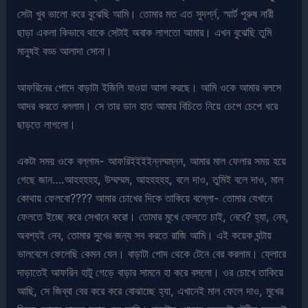
সেটা খুব ভালো করে বুঝেছি আমি। তোমার মত এত সুদর্শ্ন, স্মার্ট পুরুষ নারী
ছাড়া একলা কিভাবে থাকে সেটাই অবাক লাগতো আমার। এখন বুঝেছি তুমি
মানুষই বড্ড আলাদা সোনা।
আফরিনের পোদে বাড়াটা ইজিলি যাওয়া আসা করছে। আমি ওকে আমার বলসে
আদর করতে বললাম। সে তার ডান হাত আমার বিচিতে নিয়ে চেপে চেপে ধরে
ছাড়তে লাগলো।
একটা সময় ওকে বল্লাম- আফরিইইইইন্নম্মম্নন, আমার মাল ফেলার সময় হয়ে
গেছে জান….আহহহহহ, উম্মম্মম, আহহহহহ, বলে দাও, তুমিই বলে দাও, মাল
কোথায় ফেলবো???? আমার চোখের দিকে তাকিয়ে বল্লো- তোমার যেখানে
ফেলতে ইচ্ছে করে সেখানে করো। তোমার মুখে ফেলতে চাই, নেবে? হ্যা, নেব,
অবশ্যই নেব, তোমার সুখের জন্য সব করতে রাজি আমি। এই কয়েক ঘন্টায়
ভালবেসে ফেলেছি কেমন যেন। বাড়াটা পোদ থেকে টেনে বের করলাম। ফ্লোরে
দাড়াতেই আফরিন হাটু গেড়ে বাড়ার সামনে হা করে বসলো। ওর চোখে তাকিয়ে
আছি, সে জিব্বা বের করে করে বোঝাচ্ছে হ্যা, এখানেই মাল ফেলে দাও, মুখের