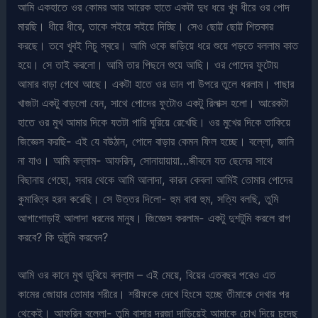
আমি একহাতে ওর কোমর আর আরেক হাতে একটা দুধ ধরে খুব ধীরে ওর পোদ
মারছি। ধীরে ধীরে, তাকে সইয়ে সইয়ে দিচ্ছি। সেও ছোট্ট ছোট্ট শিতকার
করছে। তবে খুবই নিচু স্বরে। আমি ওকে জড়িয়ে ধরে শুয়ে পড়তে বললাম কাত
হয়ে। সে তাই করলো। আমি তার পিছনে শুয়ে আছি। ওর পোদের ফুটোয়
আমার বাড়া গেথে আছে। একটা হাতে ওর ডান পা উপরে তুলে ধরলাম। পাছার
খাজটা একটু বাড়লো যেন, সাথে পোদের ফুটোও একটু রিলাক্স হলো। আরেকটা
হাতে ওর মুখ আমার দিকে যতটা পারি ঘুরিয়ে রেখেছি। ওর মুখের দিকে তাকিয়ে
জিজ্ঞেস করছি- এই যে বউঠান, পোদে বাড়ার কেমন ফিল হচ্ছে। বল্লো, জানি
না যাও। আমি বল্লাম- আফরিন, সোনায়ায়ায়া…জীবনে যত ছেলের সাথে
বিছানায় গেছো, সবার থেকে আমি আলাদা, কারন কেবলা আমিই তোমার পোদের
কুমারিত্ব হরন করেছি। সে উত্তর দিলো- হুম বাবা হুম, সত্যি বলছি, তুমি
আগাগোড়াই আলাদা ধরনের মানুষ। জিজ্ঞেস করলাম- একটু দুশটুমি করলে রাগ
করবে? কি দুষ্টুমি করবেন?
আমি ওর কানে মুখ ডুবিয়ে বল্লাম – এই মেয়ে, বিয়ের এতবছর পরেও এত
কামের জোয়ার তোমার শরীরে। শরীফকে দেখে হিংসে হচ্ছে তীমাকে দেখার পর
থেকেই। আফরিন বল্লো- তুমি বাসার দরজা দাড়িয়েই আমাকে চোখ দিয়ে চুদেছ