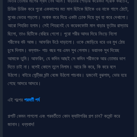
ভিতর তোমার মালের স্বাদ নেব আমি। বাড়াটার গোড়ায় কয়েকটা স্ট্রীক করতেই,
চিরিক চিরিক করে পুরো এককাপের মত মাল ছিটকে ছিটকে ওর নাকে গালে ঠোটে,
মুখের ভেতর পড়লো। অবাক করে দিয়ে একটা ঢোক দিয়ে মুখ হা করে দেখালো।
আরো শিহরিত হলাম। সেই শিহরনেই যে কয়েকফোটা মাল বাড়ার ফুটোর রাস্তায়
ছিলো, তাও ছিটিকে বেরিয়ে গেলো। পুরো শরীর আদর দিয়ে নিংড়ে নিলো
শরীফের বউ আজ। আফরিন উঠে দাড়ালো। ওকে জোড়িয়ে ধরে ওর মুখ ঠোয়
চুষে দিলাম। বল্লাম- পাচ বছর পর এমন সুখ পেলাম। ভয়ানক সুখ দিয়েছ
আমাকে তুমি। আফরিন, যে কদিন আছই সে কদিন শরীফকে আর তোমার ভাগ
দিতে চাই না। বলেই কোলে তুলে নিলাম। আরে কি করে, কি করে বলে
উঠলো। বাইরে সেন্ট্রির ঘন্টা বেজে উঠলো পাচবার। দুজনেই বুঝলাম, ভোর হয়ে
গেছে আদরে আদরে।
এই গল্পের
পরবর্তী পর্ব
গল্পটি কেমন লাগলো এবং পরবর্তীতে কোন ক্যাটাগরির গল্প চান? কমেন্ট করে
জানান। ধন্যবাদ!