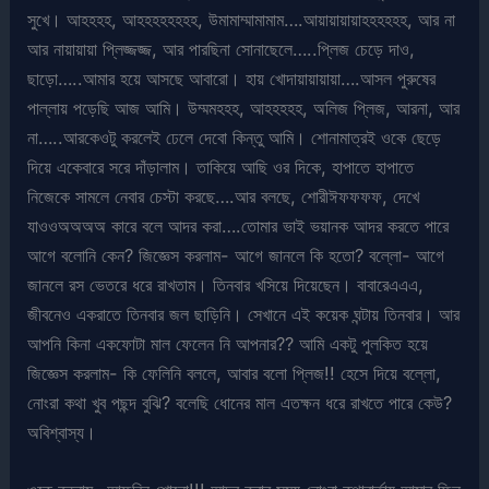
সুখে। আহহহহ, আহহহহহহহহ, উমামাম্মামামাম….আয়ায়ায়ায়াহহহহহহ, আর না
আর নায়ায়ায়া প্লিজ্জজ্জ, আর পারছিনা সোনাছেলে…..প্লিজ চেড়ে দাও,
ছাড়ো…..আমার হয়ে আসছে আবারো। হায় খোদায়ায়ায়ায়া….আসল পুরুষের
পাল্লায় পড়েছি আজ আমি। উম্মমহহহ, আহহহহহ, অলিজ প্লিজ, আরনা, আর
না…..আরকেওটু করলেই ঢেলে দেবো কিন্তু আমি। শোনামাত্রই ওকে ছেড়ে
দিয়ে একেবারে সরে দাঁড়ালাম। তাকিয়ে আছি ওর দিকে, হাপাতে হাপাতে
নিজেকে সামলে নেবার চেস্টা করছে….আর বলছে, শোরীঈফফফফ, দেখে
যাওওঅঅঅঅ কারে বলে আদর করা….তোমার ভাই ভয়ানক আদর করতে পারে
আগে বলোনি কেন? জিজ্ঞেস করলাম- আগে জানলে কি হতো? বল্লো- আগে
জানলে রস ভেতরে ধরে রাখতাম। তিনবার খসিয়ে দিয়েছেন। বাবারেএএএ,
জীবনেও একরাতে তিনবার জল ছাড়িনি। সেখানে এই কয়েক ঘন্টায় তিনবার। আর
আপনি কিনা একফোটা মাল ফেলেন নি আপনার?? আমি একটু পুলকিত হয়ে
জিজ্ঞেস করলাম- কি ফেলিনি বললে, আবার বলো প্লিজ!! হেসে দিয়ে বল্লো,
নোংরা কথা খুব পছন্দ বুঝি? বলেছি ধোনের মাল এতক্ষন ধরে রাখতে পারে কেউ?
অবিশ্বাস্য।