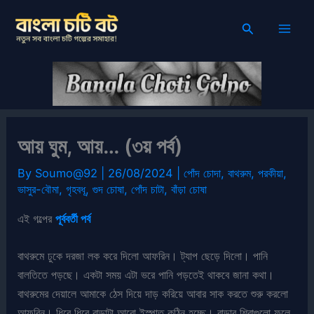
Skip
Search
to
content
আয় ঘুম, আয়… (৩য় পর্ব)
By
Soumo@92
|
26/08/2024
|
পোঁদ চোদা
,
বাথরুম
,
পরকীয়া
,
ভাসুর-বৌমা
,
গৃহবধূ
,
গুদ চোষা
,
পোঁদ চাটা
,
বাঁড়া চোষা
এই গল্পের
পূর্ববর্তী পর্ব
বাথরুমে ঢুকে দরজা লক করে দিলো আফরিন। ট্যাপ ছেড়ে দিলো। পানি
বালতিতে পড়ছে। একটা সময় এটা ভরে পানি পড়তেই থাকবে জানা কথা।
বাথরুমের দেয়ালে আমাকে ঠেস দিয়ে দাড় করিয়ে আবার সাক করতে শুরু করলো
আফরিন। ধিরে ধিরে বাড়াটা আরো ইস্পাত কঠিন হচ্ছে। বাড়ার শিরাগুলো ফুলে