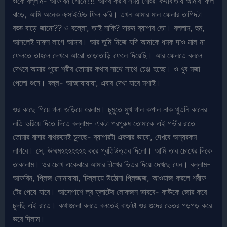
ওকে বল্লাম- আফরিন শোনো!!! আদর করার সময় নোংরা কথাবার্তায় আমার ফিল
বাড়ে, আমি অনেক এক্সাইটেড ফিল করি। তখন আমার মাল ফেলার তাগিদটা
বড্ড বাড়ে জানো?? ও বল্লো, তাই নাকি? দারুন ব্যাপার তো। বললাম, হুম,
আসলেই দারুন লাগে আমার। আর তুমি নিজে যদি আমাকে ধমক দাও মাল না
ফেলতে তাহলে দেখবে আরো তাড়াতাড়ি ফেলে দিয়েছি। আর ফেলতে বললে
দেখবে আমার পুরো শরীর তোমার কথার সাথে সাথে চেঞ্জ হচ্ছে। ও খুব মজা
পেলো শুনে। বল্ল- আচ্ছায়ায়ায়া, এবার দেখা যাবে মশাই।
ওর কাছে গিয়ে গলা জড়িয়ে ধরলাম। চুমুতে মুখ গাল কপাল নাক থুতনি কানের
লতি ভরিয়ে দিতে দিতে বল্লাম- একটা পরপুরুষ তোমাকে এই গভীর রাতে
তোমার বাসার বাথরুমেই চুদছে- ব্যাপারটা একবার ভাবো, দেখবে অন্যরকম
লাগবে। সে, উম্মমহহহহহহহ করে প্রতিউত্তর দিলো। আমি তার চোখের দিকে
তাকালাম। ওর চোখ একেবারে আমার চীখের ভিতর দিয়ে দেখছে যেন। বল্লাম-
আফরিন, প্লিজ সোনায়ায়া, চিল্লায়ে উঠোনা প্লিজ্জজ, আওয়াজ করলে শরীফ
টের পেয়ে যাবে। আসেপাশে ল্র ফ্লাটের লোকজন ভাববে- কাউকে জোর করে
চুদছি এই রাতে। কথাগুলো বলতে বলতেই বাড়াটা ওর গুদের ভেতর পড়পড় করে
ভরে দিলাম।