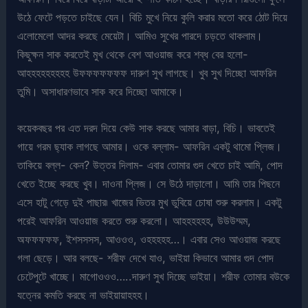
উঠে ফেটে পড়তে চাইছে যেন। বিচি মুখে নিয়ে কুলি করার মতো করে ঠোট দিয়ে
এলোমেলো আদর করছে মেয়েটা। আমিও সুখের পারদে চড়তে থাকলাম।
কিছুক্ষন সাক করতেই মুখ থেকে বেশ আওয়াজ করে শব্ধ বের হলো-
আহহহহহহহহহ উফফফফফফফ দারুণ সুখ লাগছে। খুব সুখ দিচ্ছো আফরিন
তুমি। অসাধারণভাবে সাক করে দিচ্ছো আমাকে।
কয়েকবছর পর এত দরদ দিয়ে কেউ সাক করছে আমার বাড়া, বিচি। ভাবতেই
গায়ে গরম ছ্যাক লাগছে আমার। ওকে বল্লাম- আফরিন একটু থামো প্লিজ।
তাকিয়ে বল্ল- কেন? উত্তর দিলাম- এবার তোমার গুদ খেতে চাই আমি, পোদ
খেতে ইচ্ছে করছে খুব। দাওনা প্লিজ। সে উঠে দাড়ালো। আমি তার পিছনে
এসে হাটু গেড়ে দুই পাছার৷ খাজের ভিতর মুখ ডুবিয়ে চোষা শুরু করলাম। একটু
পরেই আফরিন আওয়াজ করতে শুরু করলো। আহহহহহহ, উউউম্মম,
অফফফফফ, ইশসসসস, আওওও, ওহহহহহ…। এবার সেও আওয়াজ করছে
গলা ছেড়ে। আর বলছে- শরীফ দেখে যাও, ভাইয়া কিভাবে আমার গুদ পোদ
চেটেপুটে খাচ্ছে। মাগোওওও…..দারুণ সুখ দিচ্ছে ভাইয়া। শরীফ তোমার বউকে
যত্নের কমতি করছে না ভাইয়ায়াহহহ।