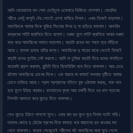
আমি মেয়েয়াতার গুদ পোদ চেটেচুষে একেবারে ভিজিয়ে ফেললাম। মেয়েটার
শরীরে একটু কাপুনি টের পেতেই চোশা থামিয়ে দিলাম। এবার নিজেই দাড়ালাম।
আফরিনকে আমার দিকে ঘুরিয়ে সিংকের উপর দু পা ছড়িয়ে বসালাম। আফরিন
বাথ্রুমের লাইট জ্বালিয়ে দিতে বল্লো। দরজা খুলে লাইট জ্বালিয়ে আবার দরজা
বন্ধ করে আফরিনের সামনে দাড়ালাম। বাড়াটা রডের মত শক্ত হয়ে দাঁড়িয়ে
আছে। হালকা দুলছে হাটার জন্য। আফরিনের দু পায়ের মাঝে যেতেই নিজেই
বাড়াটা গুদের ফুটোয় সেট করলো। আমি না ঢুকিয়া বাড়াটা দিয়ে গুদের পাপড়িতে
কয়েকটা স্ল্যাপ করলাম, মুন্ডিটা দিয়ে ক্লিটোরিস ঘষে দিতে থাকলাম। আর চেয়ে
রইলাম আফরিনের চোখের দিকে। এক বাচ্চার মা কামার্ত অসহায় দৃষ্টিতে আমার
চোখে তাকিয়ে আছে। শ্বাস প্রশ্বাসের গতিতে বুক ওঠানামা করছে, নাক লাল
হয়ে ফুলে উঠছে বারবার। ডানহাতের বৃদ্ধা আর তর্জনী দিয়ে ওর ডান স্তনের
নিপলটা আলতো করে মুচড়ে দিতে থাকলাম।
সেও মুচড়ে উঠতে লাগলো সুখে। এবার বাম দুধ মুখে পুরে নিলাম যতটা পারি।
তারপর জোরে দু ঠোঠের প্রশের দিয়ে কামড়ে ধরে বাচ্চাদের দুধ খাওয়ার মত
খেতে থাকলাম। কয়েক সেকেন্ডেই শরীফের বউ আফরিনের মাথা ঘুরে গেলো