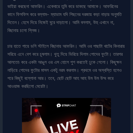
ভাইয়া করছেনা আফরিন। একেবারে তুমি করে ডাকছে আমাকে। আফরিনের
কানে ফিসফিস করে বল্লাম- ম্যাডাম যদি পিছনের দরজায় কড়া নাড়ার অনুমতি
দিতেন। হেসে দিয়ে নিজেই ঘুরে দাড়ালো। আমি বললাম, উহু এখানে না,
বিছানায় চলো প্লিজ।
চার হাতে পায়ে ডগি স্টাইলে বিছানায় আফরিন। আমি ওর পাছাটা খাটের কিনারায়
সরিয়ে এনে বেশ করে চূষলাম। থুতু দিয়ে ভিরিয়ে দিলাম পোদের ফুটো। তারপর
আলতো৷ করে একটা আঙুল ওর এস হোলে পুশ করতেই ঢুকে গেলো। কিছুক্ষন
নাড়িয়ে পোদের ফুটোর মাসল একটু নরম করলাম। প্রথমে ওর অস্বস্তি হলেও
পরে কিছুই বল্লোনা আর। তবে, ছোট ছোট আহ আহ উম উম উম্ম করে
আওয়াজ করছিলো মেয়েটা।