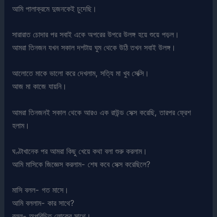
আমি পালাক্রমে দুজনকেই চুদেছি।
সারারাত চোদার পর সবাই একে অপরের উপরে উলঙ্গ হয়ে শুয়ে পড়ল।
আমরা তিনজন যখন সকাল দশটায় ঘুম থেকে উঠি তখন সবাই উলঙ্গ।
আলোতে মাকে ভালো করে দেখলাম, সত্যি মা খুব সেক্সি।
আজ মা কাজে যায়নি।
আমরা তিনজনই সকাল থেকে আরও এক রাউন্ড সেক্স করেছি, তারপর ফ্রেশ
হলাম।
ঘণ্টাখানেক পর আমরা কিছু খেয়ে কথা বলা শুরু করলাম।
আমি মাসিকে জিজ্ঞেস করলাম- শেষ কবে সেক্স করেছিলে?
মাসি বলল- গত মাসে।
আমি বললাম- কার সাথে?
বলল- অপরিচিত লোকের সাথে।