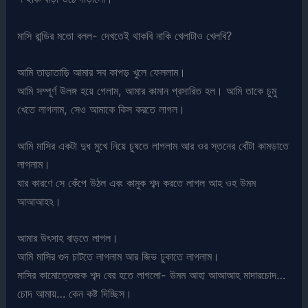
মাসি রান্ডির মতো বলল- দেখতেই থাকবি নাকি খেলাটাও খেলবি?
আমি তাড়াতাড়ি আমার সব কাপড় খুলে ফেললাম।
আমি সম্পূর্ণ উলঙ্গ হয়ে গেলাম, আমার কামান প্রসারিত হল। আমি তাকে চুমু
খেতে লাগলাম, সেও আমাকে কিস করতে লাগল।
আমি মাসির একটা দুধ মুখে নিয়ে চুষতে লাগলাম আর ওর স্তনের বোঁটা কামড়াতে
লাগলাম।
যার কারণে সে কেঁপে উঠল এবং কামুক শব্দ করতে লাগল আহ ওহ উমম
আআআহঽ।
আমার উৎসাহ বাড়তে লাগল।
আমি মাসির গুদ চাটতে লাগলাম আর জিভ ঢুকাতে লাগলাম।
মাসির কামোত্তেজক শব্দ বের হতে লাগলো- উমম আহা আআআহ মাদারচোদ…
চোদ আমায়… কেন কষ্ট দিচ্ছিস।