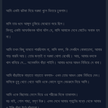
আমি একটা ঝটকা দিয়ে দরজা খুলে ভিতরে ঢুকলাম।
মাসি তার গুদে আঙ্গুল ঢুকিয়ে মেঝেতে শুয়ে ছিল।
কিন্তু একটা আশ্চর্যজনক ঘটনা ঘটল যে, মাসি আমাকে দেখে মোটেও অবাক হল
না।
আমি তখন কিছু ভাবতে পারছিলাম না, মাসি বলল, কি দেখছিস বোকাচোদা, আমার
গাড় মারবি আয়। তোর জন্যই ত দরজা খোলা রেখেছি। আয়, আমার গুদকে
খাল বানিয়ে দে… অনেকদিন বাঁড়া পাইনি। আমার গুদের আগুন নিভিয়ে দে বাবা।
আমি বাঁড়াটাকে নাড়াতে নাড়াতে বললাম- এখন তোর আগুন রোজ নিভিয়ে দেব।
মাসিকে চুমু খেতে খেতে আমি ওকে কোলে তুলে বেডরুমে নিয়ে আসি।
আমি ওকে বিছানায় ফেলে দিয়ে ওর শরীরের দিকে তাকালাম।
বড় মাই, গোল পাছা, মসৃণ উরু। এসব দেখে আমার প্যান্টের মধ্যে থেকে আমার
৭ ইঞ্চি বাঁড়া উঠে দাঁড়ালো।