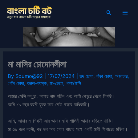
Skip
Search
to
content
মা মাসির চোদোনলীলা
By
Soumo@92
|
17/07/2024
|
গুদ চোষা
,
বাঁড়া চোষা
,
অজাচার
,
পোঁদ চোদা
,
তরুণ-বয়স্ক
,
মা-ছেলে
,
খালা/মাসি
আমার সেক্সি বন্ধুরা, আমার নাম শচীন এবং আমি বেলুরে থেকে লিখছি।
আমি ১৯ বছর বয়সী যুবক আর মোটা বাড়ার অধিকারী।
আমি, আমার মা শিবানী আর আমার মাসি শালিনী আমার বাড়িতে থাকি।
মা ৩৯ বছর বয়সী, বড় দুধ আর গোল পাছার সঙ্গে একটি মাগী ফিগারের মহিলা।