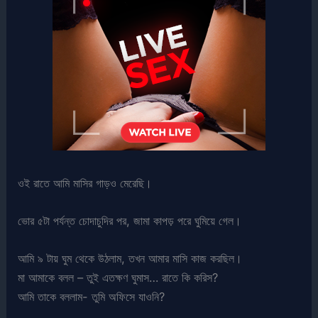
ওই রাতে আমি মাসির গাড়ও মেরেছি।
ভোর ৫টা পর্যন্ত চোদাচুদির পর, জামা কাপড় পরে ঘুমিয়ে গেল।
আমি ৯ টায় ঘুম থেকে উঠলাম, তখন আমার মাসি কাজ করছিল।
মা আমাকে বলল – তুই এতক্ষণ ঘুমাস… রাতে কি করিস?
আমি তাকে বললাম- তুমি অফিসে যাওনি?