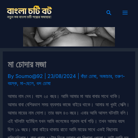
Skip
Search
to
content
মা চোদার মজা
By
Soumo@92
|
23/08/2024
|
বাঁড়া চোষা
,
অজাচার
,
তরুণ-
বয়স্ক
,
মা-ছেলে
,
গুদ চোষা
আমার নাম দেব। বয়স ২৫ বছর। আমি আমার মা আর বাবার সাথে থাকি।
আমার বাবা বেশিরভাগ সময় ব্যবসার কাজে বাইরে থাকে। আমার মা খুবই সেক্সি।
আমার মায়ের নাম দোলা। তার বয়স ৪৩ বছর। এবার আমি আসল ঘটনাটা বলি।
এই ঘটনাটা ঘটেছিল যখন আমি কলেজের প্রথম বর্ষে পড়ি। তখন আমার বয়স
ছিল ১৯ বছর। বাবা বাইরে থাকায় রাতে আমি মায়ের সাথে একই বিছানায়
ঘুমিয়েছিলাম। রাত প্রায় ১২টার দিকে আমার খুব পিপাসা পেলো। তাই আমি ঘুম