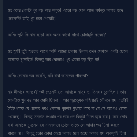
মাঃ তোর ধোনটা খুব বড় আর শক্ত! এতো বড় ধোন আজ পর্যন্ত আমার গুদে
ঢোকেনি! তাই খুব মজা পেয়েছি!
আমিঃ তুমি কি বাবা ছাড়া আর অন্য কারো সাথে চোদাচুদি করেছ?
মাঃ হ্যাঁ! তুই হওয়ার আগে আমি আমরা ঢাকায় ছিলাম তখন সেখানে একটা ছেলে
আমাকে চুদেছিল! কিন্তু তার ধোনটাও খুব একটা বড় ছিল না!
আমিঃ তোমার ভয় করেনি, যদি বাবা জানতেন পারতো?
মাঃ কীভাবে জানবে? ওই ছেলেটা তো আমাকে মাত্র দু-তিনবার চুদেছিল। তার
ধোনটাও খুব বড় আর মোটা ছিলনা। আর প্রত্যেক মহিলারই যৌবনে গুদ এতটাই
টাইট থাকে যে চোদার পরও কোনো পুরুষই বুঝতে পারে না যে সে আগেও চোদা
খেয়েছে। কিন্তু সন্তান হওয়ার পর তার গুদ কিছুটা ঢিলে হয়ে যায়। আর তোর
বাবা আমাকে চুদলেও সে এমনভাবে চোদে তাতে সে আমার গুদ ঢিলা করতে
পারবে না। কিন্তু তোর চোদা খেয়ে আমার মনে হচ্ছে আমার গুদ অবশ্যই ঢিলা