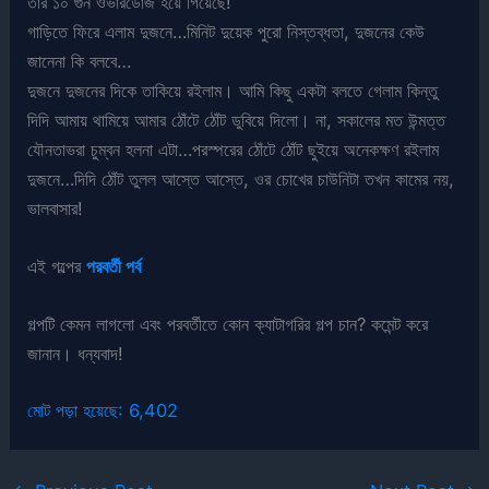
তার ১০ গুন ওভারডোজ হয়ে গিয়েছে!
গাড়িতে ফিরে এলাম দুজনে…মিনিট দুয়েক পুরো নিস্তব্ধতা, দুজনের কেউ
জানেনা কি বলবে…
দুজনে দুজনের দিকে তাকিয়ে রইলাম। আমি কিছু একটা বলতে গেলাম কিন্তু
দিদি আমায় থামিয়ে আমার ঠোঁটে ঠোঁট ডুবিয়ে দিলো। না, সকালের মত উন্মত্ত
যৌনতাভরা চুম্বন হলনা এটা…পরস্পরের ঠোঁটে ঠোঁট ছুইয়ে অনেকক্ষণ রইলাম
দুজনে…দিদি ঠোঁট তুলল আস্তে আস্তে, ওর চোখের চাউনিটা তখন কামের নয়,
ভালবাসার!
এই গল্পের
পরবর্তী পর্ব
গল্পটি কেমন লাগলো এবং পরবর্তীতে কোন ক্যাটাগরির গল্প চান? কমেন্ট করে
জানান। ধন্যবাদ!
মোট পড়া হয়েছে:
6,402