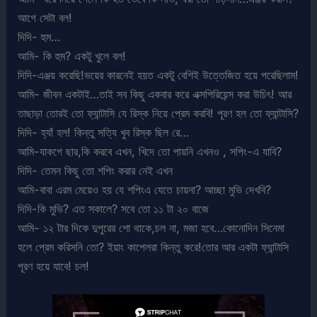
আগে সেটা বল!
দিদি- হুম…
আমি- কি হুম? একটু খুলে বল!
দিদি-এঞ্জয় করেছি!ভয়ের কারনেই হয়ত একটু বেশিই উত্তেজিত হয়ে পরেছিলাম!
আমি- জীবন একটাই…তাই সব কিছু একবার করে এক্সপিরিয়েন্স করা উচিৎ! আর
তাছাড়া তোরই তো ফ্যান্টাসি যে রিস্ক নিয়ে প্রেম করবি! পূরণ হল তো ফ্যান্টাসি?
দিদি- হ্যাঁ হল! কিন্তু সত্যি খুব রিস্ক ছিল রে…
আমি-যাকগে ছার,কি করবে এখন, খিদে তো পায়নি এখনও , সপিং-এ যাবি?
দিদি- তেমন কিছু তো শপিং করার নেই এখন
আমি-বাবা এরম মেয়েও হয় যে শপিংএ যেতে চায়না? আচ্ছা মুভি দেখবি?
দিদি-কি মুভি? এত সকালে? সবে তো ১১ টা ২০ বাজে
আমি- ১২ টার দিকে দুপুরের শো থাকে,চল না, মজা হবে…কোনোদিন সিনেমা
হলে প্রেম করিসনি তো? ইয়াং কাপেলরা কিন্তু করে!তোর আর একটা ফ্যান্টাসি
পূরণ হয়ে যাবে! চল!