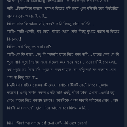
আমি- ধুস! সো আনরোম্যান্টিক!ভিক্টোরিয়া কি লোকে প্যালেস দেখতে যায়
নাকি…ভিক্টোরিয়ার বাগানে ঝোপের ভিতরে যদি ছাতা খুলে বসিসনি তবে ভিক্টোরিয়া
যাওয়ার কোনও মানেই নেই…
দিদি- আজ কি আমরা তাই করব? আমি কিন্তু ছাতা আনিনি…
আমি- আমি এনেছি, বড় ছাতা! বাইরে থেকে কেউ কিচ্ছু বুঝতে পারবে না ভিতরে
কি চলছে!
দিদি- কেউ কিছু বলবে না তো?
আমি-কে কি বলবে…শুধু কি আমরাই ছাতা নিয়ে বসব নাকি… ছাতার মেলা দেখবি
পুরো পার্ক জুড়ে! পুলিস এসে ঝামেলা করে মাঝে মাঝে , তবে সেটাই তো মজা…
ধরা পড়ার ভয় নিয়ে যদি প্রেম না করব তাহলে তো বাড়িতেই সব করতাম…ভয়
পাস না কিছু হবে না…
ভিক্টোরিয়ার বাইরে ব্রেকফাস্ট সেরে, বাগানের টিকিট কেটে ভিতরে ঢুকলাম
দুজনে। একটু সকাল সকাল এসছি তাই একটু ফাঁকা ফাঁকা এখনো…একটা বড়
দেখে গাছের নিচে বসলাম দুজনে। ডানদিকে একটা মাঝারি সাইজের ঝোপ , বাম
দিকটা আর সামনেটা ছাতা দিয়ে আড়াল করে দিলাম আমি…
দিদি- ভীষণ ভয় লাগছে রে! চেনা কেউ যদি দেখে ফেলে!