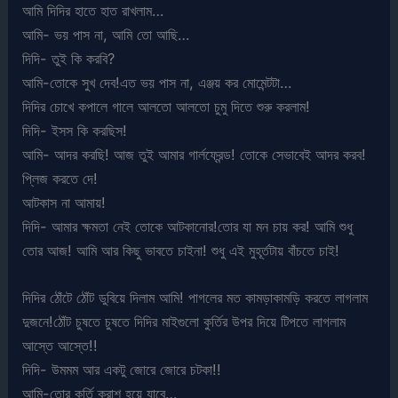
আমি দিদির হাতে হাত রাখলাম…
আমি- ভয় পাস না, আমি তো আছি…
দিদি- তুই কি করবি?
আমি-তোকে সুখ দেব!এত ভয় পাস না, এঞ্জয় কর মোমেন্টটা…
দিদির চোখে কপালে গালে আলতো আলতো চুমু দিতে শুরু করলাম!
দিদি- ইসস কি করছিস!
আমি- আদর করছি! আজ তুই আমার গার্লফ্রেন্ড! তোকে সেভাবেই আদর করব!
প্লিজ করতে দে!
আটকাস না আমায়!
দিদি- আমার ক্ষমতা নেই তোকে আটকানোর!তোর যা মন চায় কর! আমি শুধু
তোর আজ! আমি আর কিছু ভাবতে চাইনা! শুধু এই মুহূর্তটায় বাঁচতে চাই!
দিদির ঠোঁটে ঠোঁট ডুবিয়ে দিলাম আমি! পাগলের মত কামড়াকামড়ি করতে লাগলাম
দুজনে!ঠোঁট চুষতে চুষতে দিদির মাইগুলো কুর্তির উপর দিয়ে টিপতে লাগলাম
আস্তে আস্তে!!
দিদি- উমমম আর একটু জোরে জোরে চটকা!!
আমি-তোর কুর্তি ক্রাশ হয়ে যাবে…