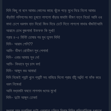
দিদি কিছু না বলে আমার কোলের কাছে ঝুঁকে পড়ে মুখে নিয়ে নিলো আমার
বাঁড়াটা! ললিপপের মত চুষতে লাগলো বাঁড়ার মাথাটা ভীষণ যত্ন নিয়ে! আমি ওর
মাথা চেপে ধরলাম হাত দিয়ে! জিভ দিয়ে চেটে দিতে লাগলো মাথার খাঁজটা!আমি
আরামে চোখ বুজলাম! উফফফ কি সুখ!!
প্রায় ৪-৫ মিনিট চোষার পর মুখ তুলল দিদি!
দিদি- আরাম পেলি??
আমি- ভীষণ রে!ভীষণ সুখ পেলাম!
দিদি- এবার আমায় সুখ দে!
আমি- কিভাবে সুখ চাস বল!
দিদি- আঙ্গুল কর আমায়!
দিদি নিজেই প্যান্ট খুলে প্যান্টি সহ নামিয়ে দিলো প্রায় হাঁটু অব্দি! পা ফাঁক করে
ধরল নিজের!
আমি মধ্যমাটা ঘষতে লাগলাম গুদের মুখে!
দিদি- দুটো আঙ্গুল ঢোকা!
মধ্যমা আর অনামিকা দুটো একসাথে ঢুকিয়ে দিলাম দিদির গভিরে!ভিজে চপচপে