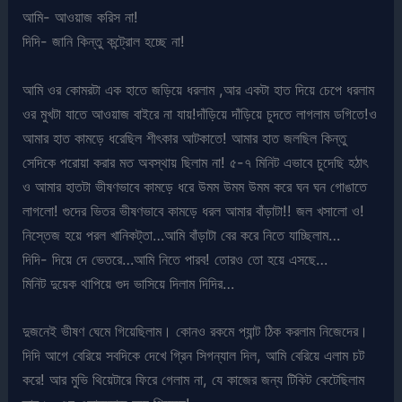
আমি- আওয়াজ করিস না!
দিদি- জানি কিন্তু কন্ট্রোল হচ্ছে না!
আমি ওর কোমরটা এক হাতে জড়িয়ে ধরলাম ,আর একটা হাত দিয়ে চেপে ধরলাম
ওর মুখটা যাতে আওয়াজ বাইরে না যায়!দাঁড়িয়ে দাঁড়িয়ে চুদতে লাগলাম ডগিতে!ও
আমার হাত কামড়ে ধরেছিল শীৎকার আটকাতে! আমার হাত জলছিল কিন্তু
সেদিকে পরোয়া করার মত অবস্থায় ছিলাম না! ৫-৭ মিনিট এভাবে চুদেছি হঠাৎ
ও আমার হাতটা ভীষণভাবে কামড়ে ধরে উমম উমম উমম করে ঘন ঘন গোঙাতে
লাগলো! গুদের ভিতর ভীষণভাবে কামড়ে ধরল আমার বাঁড়াটা!! জল খসালো ও!
নিস্তেজ হয়ে পরল খানিকট্তা…আমি বাঁড়াটা বের করে নিতে যাচ্ছিলাম…
দিদি- দিয়ে দে ভেতরে…আমি নিতে পারব! তোরও তো হয়ে এসছে…
মিনিট দুয়েক থাপিয়ে গুদ ভাসিয়ে দিলাম দিদির…
দুজনেই ভীষণ ঘেমে গিয়েছিলাম। কোনও রকমে প্যান্ট ঠিক করলাম নিজেদের।
দিদি আগে বেরিয়ে সবদিকে দেখে গ্রিন সিগন্যাল দিল, আমি বেরিয়ে এলাম চট
করে! আর মুভি থিয়েটারে ফিরে গেলাম না, যে কাজের জন্য টিকিট কেটেছিলাম