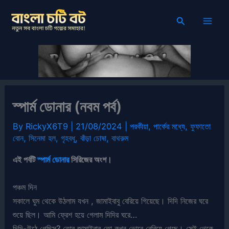
Skip
Search
to
content
স্পার্ম ডোনার (নবম পর্ব)
By
RickyX6T9
|
21/08/2024
|
পরকীয়া
,
পার্কের মধ্যে
,
ফুফাতো
বোন
,
সিনেমা হল
,
গৃহবধূ
,
বাঁড়া চোষা
,
বাথরুম
এই পর্বটি
স্পার্ম ডোনার
সিরিজের অংশ।
পঞ্চম দিন
সকালে ঘুম থেকে উঠলাম যখন , জামাইবাবু বেরিয়ে গিয়েছে। দিদি নিজের ঘরে
শুয়ে ছিল। আমি ফ্রেশ হয়ে গেলাম দিদির ঘরে…
দিদি-উঠে গেছিস? তোর জামাইবাবু তো কখন ভোরে বেরিয়ে গেছে। সেই থেকে