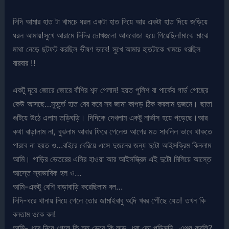
দিদি আমার হাত টা খামচে ধরল একটা হাত দিয়ে আর একটা হাত দিয়ে জড়িয়ে
ধরল আমায়!সুখে আরামে দিদির চোখগুলো আধবোজা হয়ে গিয়েছিল!মাঝে মাঝে
মাথা নেড়ে ছটফট করছিল ভীষণ ভাবে! সুখে আমার হাতটাকে খামচে ধরছিল
বারবার !!
একটু দূরে জোরে জোরে বাঁশির শব্দ পেলাম! হয়ত পুলিশ বা পার্কের গার্ড গোছের
কেউ আসছে…মুহূর্তে হাত বের করে সব জামা কাপড় ঠিক করলাম দুজনে। ছাতা
গুটিয়ে উঠে এলাম তড়িঘড়ি। দিদিকে দেখলাম একটু নার্ভাস হয়ে পড়েছে।আর
কথা বাড়ালাম না, বুঝলাম আবার ফিরে গেলেও আগের মত সাবলিল ভাবে থাকতে
পারবে না হয়ত ও…বাইরে বেরিয়ে এসে দুজনের জন্য দুটো আইসক্রিম কিনলাম
আমি। গাড়ির ভেতরের এসির হাওয়া আর আইসস্ক্রিম এই দুটো মিলিয়ে আস্তে
আস্তে স্বাভাবিক হল ও…
আমি-একটু বেশি বাড়াবাড়ি করেছিলাম বল…
দিদি-ধরে থানায় নিয়ে গেলে তোর জামাইবাবু অব্দি খবর পৌঁছে যেত! তখন কি
বলতাম ওকে বল!
আমি- ধরে নিয়ে গেলে কি হত ভেবে কি লাভ, ধরা তো পড়িসনি…এঞ্জয় করলি?