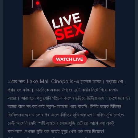
১২টার সময় Lake Mall Cinepolis-এ ঢুকলাম আমরা। দুপুরের শো ,
প্রায় হল ফাঁকা। ডানদিকে একদম উপরের দুটো কর্নার সিটে গিয়ে বসলাম
আমরা। সারা হলে শুধু গোটা পাঁচেক কাপেল ছড়িয়ে ছিটিয়ে বসে। দেখে মনে হল
আমরা বাদে সব কাপেলই স্কুল-কলেজে পরার বয়েসি।মিনিট দুয়েক বিভিন্ন
বিরক্তিকর অ্যাড চলার পর আলো নিভিয়ে মুভি শুরু হল। যদিও মুভি দেখতে
কেউ আসেনি সেটা স্পষ্ট!আমাদের সোজাসুজি ৩টে রো আগে বসা একটা
কাপেলকে দেখলাম মুভি শুরু হতেই চুমুর খেলা শুরু করে দিয়েছে!