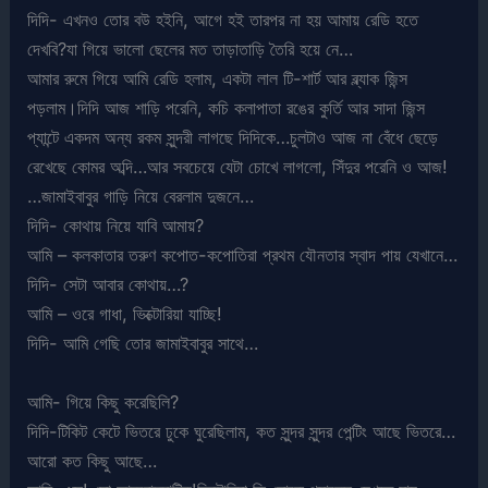
দিদি- এখনও তোর বউ হইনি, আগে হই তারপর না হয় আমায় রেডি হতে
দেখবি?যা গিয়ে ভালো ছেলের মত তাড়াতাড়ি তৈরি হয়ে নে…
আমার রুমে গিয়ে আমি রেডি হলাম, একটা লাল টি-শার্ট আর ব্ল্যাক জিন্স
পড়লাম।দিদি আজ শাড়ি পরেনি, কচি কলাপাতা রঙের কুর্তি আর সাদা জিন্স
প্যান্টে একদম অন্য রকম সুন্দরী লাগছে দিদিকে…চুলটাও আজ না বেঁধে ছেড়ে
রেখেছে কোমর অব্দি…আর সবচেয়ে যেটা চোখে লাগলো, সিঁদুর পরেনি ও আজ!
…জামাইবাবুর গাড়ি নিয়ে বেরলাম দুজনে…
দিদি- কোথায় নিয়ে যাবি আমায়?
আমি – কলকাতার তরুণ কপোত-কপোতিরা প্রথম যৌনতার স্বাদ পায় যেখানে…
দিদি- সেটা আবার কোথায়…?
আমি – ওরে গাধা, ভিক্টোরিয়া যাচ্ছি!
দিদি- আমি গেছি তোর জামাইবাবুর সাথে…
আমি- গিয়ে কিছু করেছিলি?
দিদি-টিকিট কেটে ভিতরে ঢুকে ঘুরেছিলাম, কত সুন্দর সুন্দর পেন্টিং আছে ভিতরে…
আরো কত কিছু আছে…