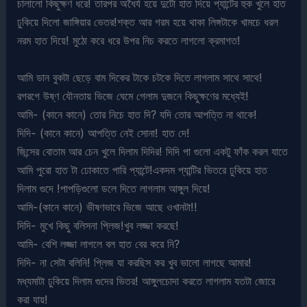
চালালো কিছুক্ষণ ধরে! তারপর অধৈর্য হয়ে দুটো হাত দিয়ে প্যান্টের হুক খুলে হাত
ঢুকিয়ে দিলো জাঙ্গিয়ার ভেতর!শক্ত আর গরম হয়ে থাকা লিঙ্গটাকে খামচে ধরল
নরম হাত দিয়ে! মুঠো করে ধরে উপর নিচ করতে লাগলো ক্রমাগত!
আমি ডান বুকটা ছেড়ে বাম দিকের টাকে চটকে দিতে লাগলাম সাথে সাথে!
রগরগে উষ্ণ যৌনতায় ভিজে ঘেমে গেলাম দুজনে কিছুক্ষণের মধ্যেই!
আমি- (কানে কানে) তোর নিচে হাত দি? যদি তোর আপত্তি না থাকে!
দিদি- (কানে কানে) আপত্তি নেই সোনা! হাত দে!
জিন্সের বোতাম আর চেন খুলে দিলাম দিদির! দিদি পা গুলো একটু ফাঁক করল যাতে
আমি পুরো হাত টা ঢোকাতে পারি প্যান্টে!একদম প্যান্টির ভিতরে ঢুকিয়ে হাত
দিলাম গুদে !পাপড়িগুলো ডলে দিতে লাগলাম আঙ্গুল দিয়ে!
আমি-(কানে কানে) ভীষণভাবে ভিজে আছে ওখানটা!!
দিদি- মুখে কিছু বলিসনা প্লিজ!খুব লজ্জা করছে!
আমি- বেশি লজ্জা লাগলে বল হাত বের করে নি?
দিদি- না সেটা বলিনি! প্লিজ যা করছিস কর খুব ভালো লাগছে আমার!
মধ্যমাটা ঢুকিয়ে দিলাম গুদের ভিতর! আঙ্গুলচোদা করতে লাগলাম যতটা জোরে
করা যায়!