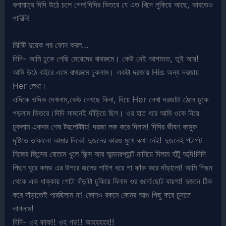
বলামাত্র দিদি উঠে চলে গেল!দিদির ভিতরে যে এত খিদে লুকিয়ে আছে, ভাবতেও
পারিনি!
মিনিট দুয়েক পর ফোন করল…
দিদি- আমি ঢুকে গেছি মেয়েদের বাথরুমে। কেউ নেই আপাতত, তুই আয়!
আমি উঠে বাইরে এসে বাথরুমে ঢুকলাম। একটা দরজায় His অন্য দরজায়
Her লেখা।
এদিকে ওদিক দেখলাম,কেউ দেখছে কিনা, দিয়ে Her লেখা দরজাটা ঠেলে ঢুকে
পড়লাম ভিতরে।দিদি সামনেই দাঁড়িয়ে ছিল। ওর হাত ধরে আমি ওকে নিয়ে
ঢুকলাম একদম শেষ টয়লেটটায়! দরজা লক করে দিলাম! দিদির ভীষণ কামুক
দৃষ্টিতে তাকালো আমার দিকে! দুজনের কারও মুখে কথা নেই! দুজনেই পটাপট
নিজের জিন্সের বোতাম খুলে জিন্স আর আন্ডারপ্যান্ট নামিয়ে দিলাম হাঁটু অব্দি!দিদি
পিছন ঘুরে কমড এর উপরে জলের পাইপ ধরে পা ফাঁক করে দাঁড়ালো! আমি পিছন
থেকে এক ধাক্কায় গোটা বাঁড়াটা ঢুকিয়ে দিলাম ওর গুদে!ছোট যায়গা! দুজনে ঠিক
করে দাঁড়াতেই পারছিলাম না! কোনও রকমে কোমর আগু পিছু করে চুদতে
লাগলাম!
দিদি- ওহ ফাক!! ওহ গড!! আহহহহহ!!