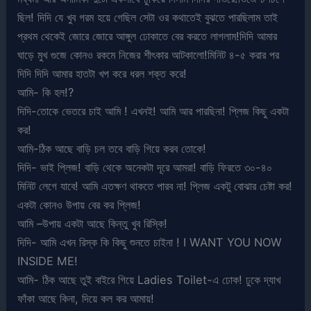
ছিল! দিদি যে খুব গরম হয়ে গেছিল সেটা ওর কথাতেই বুঝতে পারছিলাম তাই
প্রথম থেকেই জোরে জোরে আঙ্গুল ঢোকাতে বের করতে লাগলাম!দিদি আমার
ঘাড়ে মুখ গুজে কোনও রকমে নিজের শীৎকার আটকালো!মিনিট ৪-৫ করার পর
দিদি দিদি আমার হাতটা খপ করে ধরল শক্ত করে!
আমি- কি হল!?
দিদি-তোকে ভেতরে চাই আমি ! এখনই! আমি আর পারছিনা! প্লিজ কিছু একটা
কর!
আমি-ঠিক আছে বাড়ি চল তবে বাড়ি গিয়ে করব তোকে!
দিদি- ভাই প্লিজ! বাড়ি থেকে অনেকটা দূরে আমরা! বাড়ি ফিরতে ৩০-৪০
মিনিট লেগে যাবে! আমি এতক্ষণ থাকতে পারব না! প্লিজ একটু বোঝার চেষ্টা কর!
একটা কোনও উপায় বের কর প্লিজ!
আমি –উপায় একটা আছে কিন্তু খুব রিস্কি!
দিদি- আমি এখন রিস্ক কি কিছু শুনতে চাইনা ! I WANT YOU NOW
INSIDE ME!
আমি- ঠিক আছে তুই বাইরে গিয়ে Ladies Toilet-এ ঢোক! ঢুকে দ্যাখ
ফাঁকা আছে কিনা, দিয়ে কল কর আমায়!