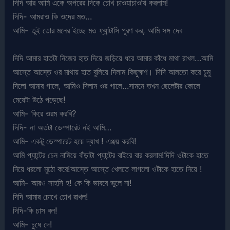
দিদি আর আমি একে অপরের দিকে চোখ চাওয়াচাওয়ি করলাম!
দিদি- আমরাও কি ওদের মত…
আমি- তুই তোর মনের ইচ্ছে মত ফ্যান্টাসি পূরণ কর, আমি সঙ্গ দেব
দিদি আমার হাতটা নিজের হাত দিয়ে জড়িয়ে ধরে আমার কাঁধে মাথা রাখল…আমি
আস্তে আস্তে ওর মাথায় হাত বুলিয়ে দিলাম কিছুক্ষণ। দিদি আলতো করে চুমু
দিলো আমার গালে, আমিও দিলাম ওর গালে…সামনে তখন ছেলেটার কোলে
মেয়েটা উঠে পড়েছে!
আমি- কিরে ওরম করবি?
দিদি- না অতটা ডেস্পারেট নই আমি…
আমি- একটু ডেস্পারেট হয়ে দ্যাখ ! এঞ্জয় করবি!
আমি প্যান্টের চেন নামিয়ে বাঁড়াটা প্যান্টের বাইরে বার করলাম!দিদি ওটাকে হাতে
নিয়ে ধরলো মুঠো করে!আস্তে আস্তে খেলতে লাগলো ওটাকে হাতে নিয়ে !
আমি- আরও সাহসি হ! কে কি ভাববে ভুলে না!
দিদি আমার চোখে চোখ রাখল!
দিদি-কি চাস বল!
আমি- চুষে দে!