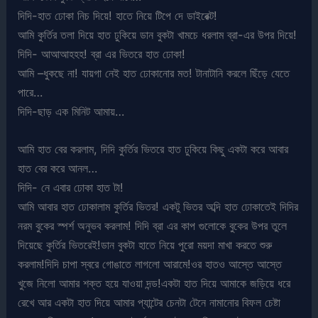
দিদি-হাত ঢোকা নিচ দিয়ে! হাতে নিয়ে টিপে দে ডাইরেক্ট!
আমি কুর্তির তলা দিয়ে হাত ঢুকিয়ে ডান বুকটা খামচে ধরলাম ব্রা-এর উপর দিয়ে!
দিদি- আআআহহহ! ব্রা এর ভিতরে হাত ঢোকা!
আমি –ধুকছে না! যায়গা নেই হাত ঢোকানোর মত! টানাটানি করলে ছিঁড়ে যেতে
পারে…
দিদি-ছাড় এক মিনিট আমায়…
আমি হাত বের করলাম, দিদি কুর্তির ভিতরে হাত ঢুকিয়ে কিছু একটা করে আবার
হাত বের করে আনল…
দিদি- নে এবার ঢোকা হাত টা!
আমি আবার হাত ঢোকালাম কুর্তির ভিতর! একটু ভিতর অব্দি হাত ঢোকাতেই দিদির
নরম বুকের স্পর্শ অনুভব করলাম! দিদি ব্রা এর কাপ গুলোকে বুকের উপর তুলে
দিয়েছে কুর্তির ভিতরেই!ডান বুকটা হাতে নিয়ে পুরো ময়দা মাখা করতে শুরু
করলাম!দিদি চাপা স্বরে গোঙাতে লাগলো আরামে!ওর হাতও আস্তে আস্তে
খুজে নিলো আমার শক্ত হয়ে যাওয়া দন্ড!একটা হাত দিয়ে আমাকে জড়িয়ে ধরে
রেখে আর একটা হাত দিয়ে আমার প্যান্টের চেনটা টেনে নামানোর বিফল চেষ্টা