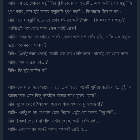
আমি- বা রে…আমার ফ্যান্টাসির বুঝি কোনও দাম নেই…আজ আমি তোর ফ্যান্টাসি
পূরণ করব ,কাল তুই আমার ফ্যান্টাসি পূরণ করবি… কি ভালো ডিল না বল…
দিদি- তোর ফ্যান্টাসি…মানে তোর বউ হব আমি?আলাদা কি করব তার জন্য?
এমনিতেই তো তোর সাথে সেক্স করছি রোজ!
আমি- সময় মত সব জানতে পারবি…এখন আপাতত রেডি হবি , নাকি এক রাউন্ড
হয়ে যাবে সকাল সকাল ?
দিদি- (একটু লজ্জা পেয়ে) অমনি শুরু হয়ে গেলি বল্ল…রাতেই তো তোর রুমে…
আমি- আমার রুমে কি…?
দিদি- কি তুই জানিস না?
আমি-কে জানে মনে পরছে না তো…আমি তো এসেই ঘুমিয়ে পর্রেছিলাম…তুই কি
আমার রুমে এসে কিছু করেছিস আমার সাথে ঘুমের ঘোরে?
দিদি-ঘুমের ঘোরে!?এতক্ষণ ধরে লাগিয়ে এখন সাধু সাজছিস!?
আমি- একটু না হয় লাগলাম তোর পিছনে…তুই তো আমার “হবু বউ”…
দিদি-(লজ্জা পেয়ে) যা পালা এখান থেকে, আমি রেডি হই…
আমি- কেন পালাব কেন? আমার সামনেই রেডি হ…