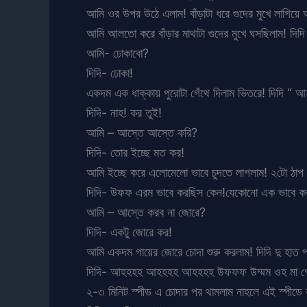
আমি ওর উপর উঠে এলাম! বাঁড়াটা ধরে গুদের মুখে লাগিয়ে
আমি আলতো করে বাঁড়ার মাথাটা গুদের মুখে ঘসছিলাম! দিদি
আমি- ঢোকাবো?
দিদি- ঢোকা!
একদম এক ধাক্কায় পুরোটা গেঁথে দিলাম ভিতরে! দিদি “
দিদি- নাহ! কর তুই!
আমি – আস্তে আস্তে করি?
দিদি- তোর ইচ্ছে মত কর!
আমি ইচ্ছে করে এলোমেলো ভাবে চুদতে লাগলাম! ২টো ঠা
দিদি- উফফ এরম ভাবে করছিস কেন!যেকোনো এক ভাবে ক
আমি – আস্তে করব না জোরে?
দিদি- একটু জোরে কর!
আমি একদম গায়ের জোরে চোদা শুরু করলাম! দিদি দু হাত 
দিদি- আহহহহ আহহহহ আহহহহ উফফফ উম্মম ওহ মা গো
২-৩ মিনিট স্পীড এ চোদার পর থামলাম নাহলে এই স্পীডে 