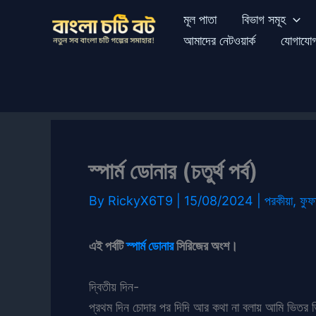
Skip
মূল পাতা
বিভাগ সমূহ
to
আমাদের নেটওয়ার্ক
যোগাযো
content
স্পার্ম ডোনার (চতুর্থ পর্ব)
By
RickyX6T9
|
15/08/2024
|
পরকীয়া
,
ফুফ
এই পর্বটি
স্পার্ম ডোনার
সিরিজের অংশ।
দ্বিতীয় দিন-
প্রথম দিন চোদার পর দিদি আর কথা না বলায় আমি ভিতর 