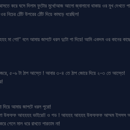
 আসতে করে ঘসে দিলাম ফুটোর মুখে!আজ আলো জ্বালানো থাকায় ওর মুখ দেখতে পাচ্ছ
 ওর নিচের ঠোঁট উপরের ঠোঁট দিয়ে কামড়ে ধরেছিল!
 আহহহ মা গো!” বলে আমায় জাপটে ধরল দুটো পা দিয়ে! আমি একদম ওর কানের কাছ
প জরে, ৫-৬ টা ঠাপ আস্তে ! আবার ৩-৪ তে ঠাপ জোরে দিয়ে ২-৩ তে আস্তে!
র!
পা দিয়ে আমায় জাপটে ধরল পুরো!
 উফফফ আহহহহ ভাইরে!! ও গড ! আহহহ আহহহ উফফফফ আম্মম ইসসস আহহহ উ
করে গেলে মাল ধরে রাখতে পারতাম না!