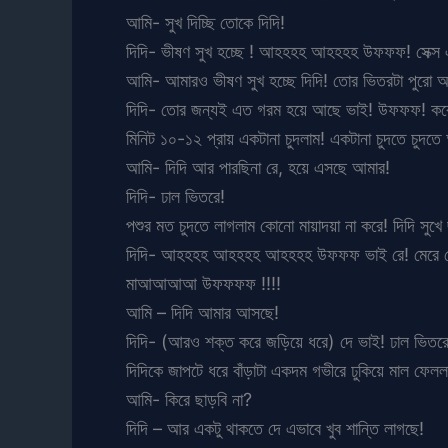
আমি- সুখ দিচ্ছি তোকে দিদি!
দিদি- ভীষণ সুখ হচ্ছে ! আহহহহ আহহহহ উফফফ! সেক্স
আমি- আমারও ভীষণ সুখ হচ্ছে দিদি! তোর ভিতরটা পুরো 
দিদি- তোর জন্যই এত গরম হয়ে আছে ভাই! উফফফ! করে য
মিনিট ১০-১২ প্রায় একটানা চুদলাম! একটানা চুদতে চুদতে
আমি- দিদি আর পারছিনা রে, হয়ে এসছে আমার!
দিদি- ঢাল ভিতরে!
পশুর মত চুদতে লাগলাম কোনো মায়াদয়া না করে! দিদি সুখ
দিদি- আহহহহ আহহহহ আহহহহ উফফফ ভাই রে! মেরে ফেল
মাআআআআ উফফফফ !!!!
আমি – দিদি আমার আসছে!
দিদি- (আরও শক্ত করে জড়িয়ে ধরে) দে ভাই! ঢাল ভিতরে!
দিদিকে জাপটে ধরে বাঁড়াটা একদম গভীরে ঢুকিয়ে মাল ফেল
আমি- কিরে ছাড়বি না?
দিদি – আর একটু থাকতে দে এভাবে খুব শান্তি লাগছে!