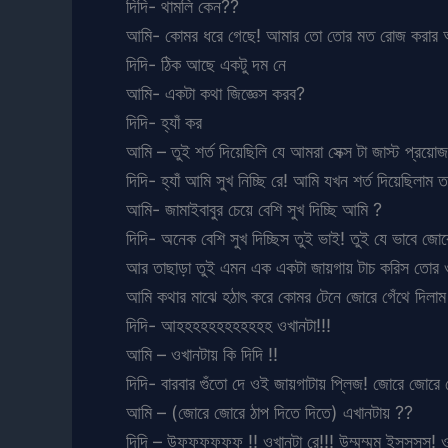
দিদি- থামলি কেন??
আমি- কোমর ধরে গেছে! আমার তো তোর মত রোজ করার অ
দিদি- ঠিক আছে একটু দম নে
আমি- একটা কথা জিজ্ঞেস করব?
দিদি- হ্যাঁ কর
আমি – তুই শর্ত দিয়েছিলি যে আমরা সেক্স টা জাস্ট প্
দিদি- হ্যাঁ আমি সুখ নিচ্ছি রে! আমি যখন শর্ত দিয়েছিল
আমি- জামাইবাবুর চেয়ে বেশি সুখ দিচ্ছি আমি ?
দিদি- অনেক বেশি সুখ দিচ্ছিস তুই ভাই! তুই যে ভাবে 
আর তাছাড়া তুই এমন এক একটা জায়গায় টাচ করিস তোর ওট
আমি কথার মাঝে হঠাৎ করে কোমর টেনে জোরে গেঁথে দিলাম
দিদি- আহহহহহহহহহহহহ ওখানটা!!!
আমি – ওখানটায় কি দিদি !!
দিদি- বারবার গুঁতো দে ওই জায়গাটায় প্লিজ! জোরে জোরে দ
আমি – (জোরে জোরে ঠাপ দিতে দিতে) এখানটায় ??
দিদি – উফফফফফফ !! ওখানটা রে!!! উম্মম্মম ইসসসস! 