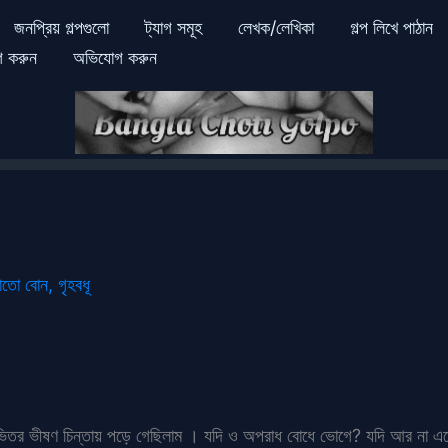
জনপ্রিয় গল্পগুলো
ট্যাগ সমূহ
লেখক/লেখিকা
গল্প লিখে পাঠান
গ করুন
অভিযোগ করুন
াতো বোন
,
গৃহবধূ
ভিতর ভীষণ চিন্তায় পড়ে গেছিলাম । যদি ও অপরাধ বোধে ভোগে? যদি আর না এগো