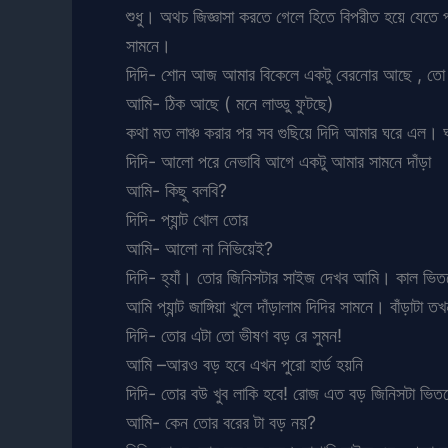
শুধু। অথচ জিজ্ঞাসা করতে গেলে হিতে বিপরীত হয়ে যেতে
সামনে।
দিদি- শোন আজ আমার বিকেলে একটু বেরনোর আছে , তো 
আমি- ঠিক আছে ( মনে লাড্ডু ফুটছে)
কথা মত লাঞ্চ করার পর সব গুছিয়ে দিদি আমার ঘরে এল। 
দিদি- আলো পরে নেভাবি আগে একটু আমার সামনে দাঁড়া
আমি- কিছু বলবি?
দিদি- প্যান্ট খোল তোর
আমি- আলো না নিভিয়েই?
দিদি- হ্যাঁ। তোর জিনিসটার সাইজ দেখব আমি। কাল ভিতর
আমি প্যান্ট জাঙ্গিয়া খুলে দাঁড়ালাম দিদির সামনে। বাঁড়াট
দিদি- তোর এটা তো ভীষণ বড় রে সুমন!
আমি –আরও বড় হবে এখন পুরো হার্ড হয়নি
দিদি- তোর বউ খুব লাকি হবে! রোজ এত বড় জিনিসটা ভিতর
আমি- কেন তোর বরের টা বড় নয়?