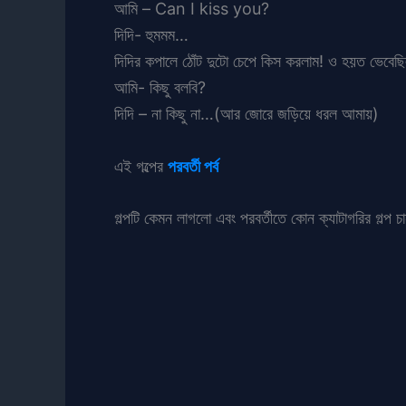
আমি – Can I kiss you?
দিদি- হুমমম…
দিদির কপালে ঠোঁট দুটো চেপে কিস করলাম! ও হয়ত ভেবে
আমি- কিছু বলবি?
দিদি – না কিছু না…(আর জোরে জড়িয়ে ধরল আমায়)
এই গল্পের
পরবর্তী পর্ব
গল্পটি কেমন লাগলো এবং পরবর্তীতে কোন ক্যাটাগরির গল্প চ