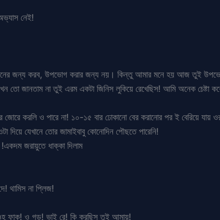
ভ্যাস নেই!
রয়োজনের জন্য করব, উপভোগ করার জন্য নয়। কিন্তু আমার মনে হয় আজ তুই উপভো
াম তখন তো জানতাম না তুই এরম একটা জিনিস লুকিয়ে রেখেছিস! আমি অনেক চেষ্টা 
জোরে জোরে করলি ও পারে না! ১০-১৫ বার ঢোকানো বের করানোর পর ই বেরিয়ে যায় 
া দিয়ে যেখানে তোর জামাইবাবু কোনোদিন পৌছতে পারেনি!
 !একদম জরায়ুতে ধাক্কা দিলাম
ে! থামিস না প্লিজ!
ওহ ফাক! ও গড! ভাই রে! কি করছিস তুই আমায়!