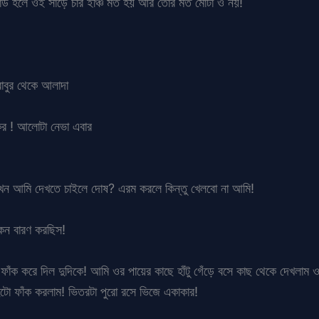
ার্ড হলে ওই সাড়ে চার ইঞ্চি মত হয় আর তোর মত মোটা ও নয়!
বাবুর থেকে আলাদা
কর ! আলোটা নেভা এবার
এখন আমি দেখতে চাইলে দোষ? এরম করলে কিন্তু খেলবো না আমি!
েন বারণ করছিস!
 পা ফাঁক করে দিল দুদিকে! আমি ওর পায়ের কাছে হাঁটু গেঁড়ে বসে কাছ থেকে দেখলাম ও
ুটো ফাঁক করলাম! ভিতরটা পুরো রসে ভিজে একাকার!