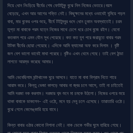
দিয়ে ধোন নিংড়িয়ে বীর্যের শেষ ফোটাটুকু বুঝে নিল নিজের ভেতরে।বয়স
বেড়েছে, এখন আর আগের শক্তি নেই। কিছুক্ষনের মধ্যে ওভাবেই ঘুমিয়ে পড়ল
বাবা, মার বুকের ওপর শুয়ে, বীর্যে টইটুম্বুর গুদে ধোন ঢুকান অবস্থাতেই। চরম
তৃপ্ত মা বাবাকে পরম যত্নে নিজের সাথে চেপে ধরে চোখ বুজে রইল। যেনো
কতকাল পরে এমন যৌন সুখ পেয়েছে। কত কত যুগ পরে জরায়ুতে বাবার গরম
টাটকা বীর্যের ছোয়া পেয়েছে। এদিকে আমি ক্যামেরা অফ করে দিলাম । বৃষ্টি
জল বেশ ভালো ভাবেই মাথা পরেছে। বৃষ্টিও এখন থেমে গেছে। তাই বেশ ঠান্ডা
লাগতে আরম্ভ করেছে আমার।
আমি ভেবেছিলাম ঘন্টাখানেক ঘুরে আসবে। যাতে মা বাবা বিশ্রাম নিতে পারে
আরাম করে। কিন্তু ভেজা কাপড়ে আবার না জ্বর চলে আসে, তাই না চাইতেই
আমি দরজা নক করলাম। দরজার শব্দ শুনে মা চমকে উঠলো। নিজের ওপরে শুয়ে
থাকা বাবাকে ডাকলেন- এই ওঠো, মনে হয় দেবু চলে এসেছে। তারাতারি ওঠো।
বুঝে গেলে কেলেঙ্কারি হয়ে যাবে।
কিন্ত বাবার ওঠার কোনো নিশানা নেই। নাক ডেকে গভীর ঘুমে হারিয়ে গেছে।