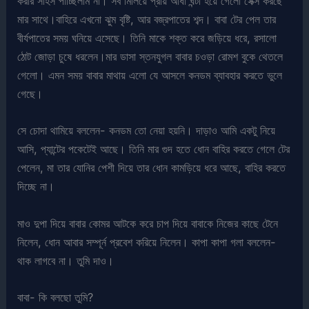
করার সাহস পাচ্ছিলাম না। সব মিলিয়ে প্রায় আধা ঘন্টা হয়ে গেলো সেক্স করছে
মার সাথে।বাহিরে এখনো ঝুম বৃষ্টি, আর বজ্রপাতের শব্দ। বাবা টের পেল তার
বীর্যপাতের সময় ঘনিয়ে এসেছে। তিনি মাকে শক্ত করে জড়িয়ে ধরে, রসালো
ঠোট জোড়া চুষে ধরলেন।মার ডাসা স্তনযুগল বাবার চওড়া রোমশ বুকে থেতলে
গেলো। এমন সময় বাবার মাথায় এলো যে আসলে কনডম ব্যাবহার করতে ভুলে
গেছে।
সে চোদা থামিয়ে বললেন- কনডম তো নেয়া হয়নি। দাড়াও আমি একটু নিয়ে
আসি, প্যান্টের পকেটেই আছে। তিনি মার গুদ হতে ধোন বাহির করতে গেলে টের
পেলেন, মা তার যোনির পেশী দিয়ে তার ধোন কামড়িয়ে ধরে আছে, বাহির করতে
দিচ্ছে না।
মাও দুপা দিয়ে বাবার কোমর আটকে করে চাপ দিয়ে বাবাকে নিজের কাছে টেনে
নিলেন, ধোন আবার সম্পূর্ন প্রবেশ করিয়ে নিলেন। কাপা কাপা গলা বললেন-
থাক লাগবে না। তুমি দাও।
বাবা- কি বলছো তুমি?