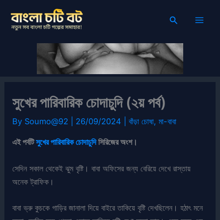
Skip
Search
to
content
সুখের পারিবারিক চোদাচুদি (২য় পর্ব)
By
Soumo@92
|
26/09/2024
|
বাঁড়া চোষা
,
মা-বাবা
এই পর্বটি
সুখের পারিবারিক চোদাচুদি
সিরিজের অংশ।
সেদিন সকাল থেকেই ঝুম বৃষ্টি। বাবা অফিসের জন্য বেরিয়ে দেখে রাস্তায়
অনেক ট্রাফিক।
বাবা ভ্রু কুচকে গাড়ির জানালা দিয়ে বাইরে তাকিয়ে বৃষ্টি দেখছিলেন। হঠাৎ মনে