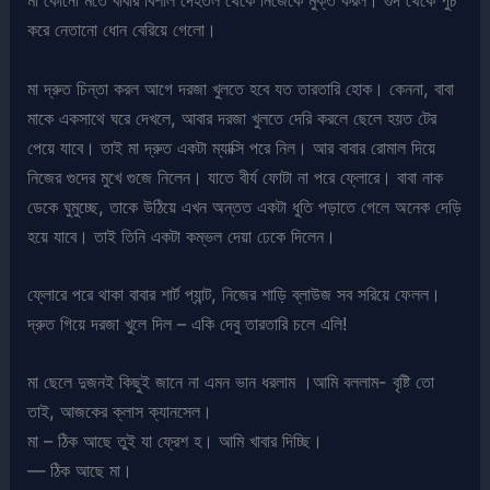
মা কোনো মতে বাবার বিশাল দেহতল থেকে নিজেকে মুক্ত করল। গুদ থেকে পুচ
করে নেতানো ধোন বেরিয়ে গেলো।
মা দ্রুত চিন্তা করল আগে দরজা খুলতে হবে যত তারতারি হোক। কেননা, বাবা
মাকে একসাথে ঘরে দেখলে, আবার দরজা খুলতে দেরি করলে ছেলে হয়ত টের
পেয়ে যাবে। তাই মা দ্রুত একটা ম্যাক্সি পরে নিল। আর বাবার রোমাল দিয়ে
নিজের গুদের মুখে গুজে নিলেন। যাতে বীর্য ফোটা না পরে ফ্লোরে। বাবা নাক
ডেকে ঘুমুচ্ছে, তাকে উঠিয়ে এখন অন্তত একটা ধুতি পড়াতে গেলে অনেক দেড়ি
হয়ে যাবে। তাই তিনি একটা কম্ভল দেয়া ঢেকে দিলেন।
ফ্লোরে পরে থাকা বাবার শার্ট প্যান্ট, নিজের শাড়ি ব্লাউজ সব সরিয়ে ফেলল।
দ্রুত গিয়ে দরজা খুলে দিল – একি দেবু তারতারি চলে এলি!
মা ছেলে দুজনই কিছুই জানে না এমন ভান ধরলাম ।আমি বললাম- বৃষ্টি তো
তাই, আজকের ক্লাস ক্যানসেল।
মা – ঠিক আছে তুই যা ফ্রেশ হ। আমি খাবার দিচ্ছি।
— ঠিক আছে মা।