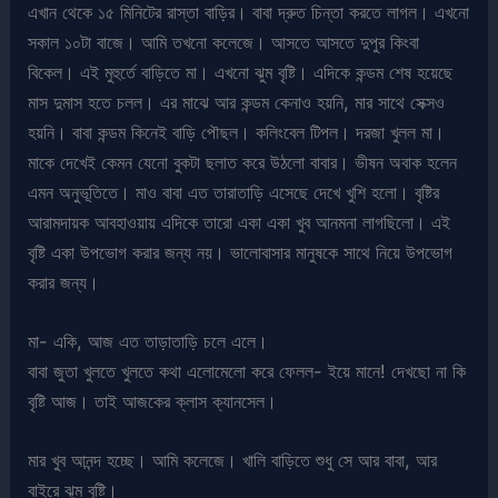
এখান থেকে ১৫ মিনিটের রাস্তা বাড়ির। বাবা দ্রুত চিন্তা করতে লাগল। এখনো
সকাল ১০টা বাজে। আমি তখনো কলেজে। আসতে আসতে দুপুর কিংবা
বিকেল। এই মুহুর্তে বাড়িতে মা। এখনো ঝুম বৃষ্টি। এদিকে কন্ডম শেষ হয়েছে
মাস দুমাস হতে চলল। এর মাঝে আর কন্ডম কেনাও হয়নি, মার সাথে সেক্সও
হয়নি। বাবা কন্ডম কিনেই বাড়ি পৌছল। কলিংবেল টিপল। দরজা খুলল মা।
মাকে দেখেই কেমন যেনো বুকটা ছলাত করে উঠলো বাবার। ভীষন অবাক হলেন
এমন অনুভূতিতে। মাও বাবা এত তারাতাড়ি এসেছে দেখে খুশি হলো। বৃষ্টির
আরামদায়ক আবহাওয়ায় এদিকে তারো একা একা খুব আনমনা লাগছিলো। এই
বৃষ্টি একা উপভোগ করার জন্য নয়। ভালোবাসার মানুষকে সাথে নিয়ে উপভোগ
করার জন্য।
মা- একি, আজ এত তাড়াতাড়ি চলে এলে।
বাবা জুতা খুলতে খুলতে কথা এলোমেলো করে ফেলল- ইয়ে মানে! দেখছো না কি
বৃষ্টি আজ। তাই আজকের ক্লাস ক্যানসেল।
মার খুব আনন্দ হচ্ছে। আমি কলেজে। খালি বাড়িতে শুধু সে আর বাবা, আর
বাইরে ঝুম বৃষ্টি।