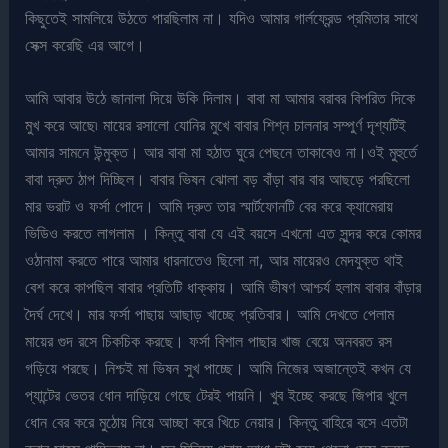
কিছুতেই সামলিয়ে উঠতে পারছিলাম না। যদিও আমার গার্লফ্রেন্ড প্রমিতার সাথে
সেক্স করেছি এর আগে।
আমি আবার উঠে জানালা দিয়ে উকি দিলাম। বাবা মা আমার বরাবর বিপরিত দিকে
মুখ করে আছে৷ মায়ের রসালো যোনির মুখে বাবার শিশ্ন চালনার সম্পুর্ণ দৃশ্যটিই
আমার সামনে উন্মুক্ত। আর বাবা মা হঠাত ঘুরে পেছনে তাকাবেও না।ওই মুহুর্তে
বাবা দ্রুত ঠাপ দিচ্ছিল। বাবার ভিষন ঝোলা বড় বাঁড়া বার বার আছড়ে পরছিলো
মার ভরাট ও ফর্সা পোদে। আমি দ্রুত তার স্মার্টফোনটি বের করে ক্যামেরায়
ভিডিও করতে লাগলাম । কিন্তু বাবা যে এই বয়সে এখনো এত সুন্দর করে কোমর
ওঠানামা করতে পারে আমার ধারনাতেও ছিলো না, আর মায়েরও মেদযুক্ত থাই
বেশ করে কাপছিল বাবার প্রতিটি ধাক্কায়। আমি ভীষণ আশ্চর্য হলাম বাবার বাঁড়ার
দৈর্ঘ দেখে। মার ফর্সা পাছায় আছাড় খাচ্ছে প্রতিবার। আমি দেখতে পেলাম
মায়ের গুদ রসে চিকচিক করছে। ফর্সা বিশাল পাছার খাজ বেয়ে অনবরত রস
গড়িয়ে পরছে। নিশ্চই মা ভিষন সুখ পাচ্ছে। আমি নিজের অজান্তেই কখন যে
প্যান্টের ভেতর ধোন দাড়িয়ে গেছে টেরই পায়নি। খুব ইচ্ছে করছে জিপার খুলে
ধোন বের করে মুঠোয় নিয়ে আচ্ছা করে খিচে নেয়ার। কিন্তু বাহিরে বসে এতটা