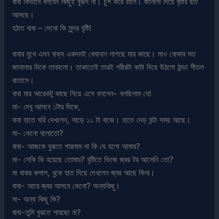
বাবা কিভাবে বলবেন কিছুই বুঝল না। চুপ করে রইল। জানালা দিয়ে বৃষ্টির ছাট
আসছে।
হঠাত বাবা – দেখো কি সুন্দর বৃষ্টি!
বাবার মুখে এমন বাক্য একদমই বেমানান লাগছে মার কাছে। মাও বোকার মত
জানালার দিকে তাকালো। তাকাতেই তারই শরীরটা কাটা দিয়ে উঠলো ঠান্ডা শীতল
বাতাসে।
বাবা মার আরেকটু কাছে গিয়ে এসে বললেন- বলছিলাম যে!
মা- দেবু আসবে ১টার দিকে,
বাবা হাতে ঘরি দেখলেন, সাড়ে ১১ টা বাজে। হাতে দেড় ঘন্টা সময় আছে।
মা- কেনো বলোতো?
বাবা- আজকে বুঝতে পারলাম না কি যে হলো আমার?
মা- সেকি কি হয়েছে তোমার? বৃষ্টিতে ভিজে জ্বর টর আসেনি তো?
মা বাবার কপাল, বুকে হাত দিয়ে দেখলেন জ্বর আছে কিনা।
বাবা- আরে জ্বর আসবে কেনো? অন্যকিছু।
মা- অন্য কিছু কি?
বাবা-তুমি বুঝতে পারছো না?