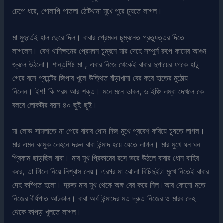
চেপে ধরে, গোলাপি পাতলা ঠোটখানা মুখে পুরে চুষতে লাগল।
মা মুহুর্তেই হাল ছেরে দিল। বাবার প্রেমঘন চুম্বনেত প্রত্যুত্তর দিতে
লাগলেন। বেশ খানিক্ষনের প্রেমঘন চুম্বনে মার দেহে সম্পুর্ন রুপে কামের আগুন
জ্বলে উঠলো। শান্তশিষ্ট মা , এবার নিজে থেকেই বাবার দুপায়ের ফাকে হাটু
গেরে বসে প্যান্টের জিপার খুলে উত্থিত বাঁড়াখানা বের করে হাতের মুঠোয়
নিলেন। ইশ! কি গরম আর শক্ত। মনে মনে ভাবল, ৬ ইঞ্চি লম্বা দেখলে কে
বলবে লোকটার বয়স ৪০ ছুই ছুই।
মা লোভ সামলাতে না পেরে বাবার ধোন নিজ মুখে প্রবেশ করিয়ে চুষতে লাগল।
মার এমন কামুক লেহনে দরুন বাবা উন্মাদ হয়ে যেতে লাগল। মার মুখে ঘন ঘন
প্রিকাম ছাড়ছিল বাবা। মার মুখ প্রিকামের রসে ভরে উঠলে বাবার ধোন বাহির
করে, তা গিলে নিয়ে নিশ্বাস নেয়। এরপর মা ঝোলা বিচিদুইটা মুখে নিতেই বাবার
দেহ কম্পিত হলো। দ্রুত মার মুখ থেকে অঙ্গ বের করে নিল।আর কোনো মতে
নিজের বীর্যপাত আটকাল। বাবা অর্ধ উন্মাদের মত দ্রুত নিজের ও মারব দেহ
থেকে কাপড় খুলতে লাগল।