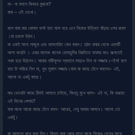
মা- না বললে কিকরে বুঝবো?
বাবা – এই দেখো।
বলে বাবা মার কোমল ফর্সা হাত খানা ধরে এনে নিজের উত্থিত বাঁড়ার ওপর রাখল
।মা চমকে উঠল।
মা একই সাথে লাজুক এবং কামতারিত বোধ করল। হঠাৎ বাবার থেকে এমনটি
আশা করেনি । এবার মাসেক খানেক চোদাচুদির বিরতিতে থাকায় মাও অল্পতেই
গরম হয়ে উঠলেন। আবার নারীসুলভ স্বভাবে সাড়াও দিল না লজ্জায়।–ইশ! বলে
হাত টা সরিয়ে নিল মা, মুখ লুকাল লজ্জায়।বাবা মা কাছে টেনে বললেন- এই,
আসো না একটু কাছে।
মার ভেতরটা কাছে ঠিকই আসতে চাইছে, কিন্তু মুখে বলল- এই না, কি করছো
এই দিনের বেলায়?
বাবা মাকে আরো কাছে টেনে বলল- আরেহ, দেবু আবার আসবে। আসো তো
একটু।
মা আলতো করে বাধা দিল। কিন্তু বাবা জোর হাতে মাকে নিজের দেহের সাথে