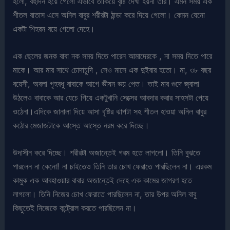
হলো, বহুদিন হয়ে গেলো এভাবে তাকিয়ে বৃষ্টি দেখা হয়না তার। এমন সময় এক
শীতল বাতাস এসে অনিল বাবুর শরীরটা ঠান্ডা করে দিয়ে গেলো। কেমন যেনো
একটা শিহরন বয়ে গেলো দেহে।
এক ছেলের জনক বাবা নক সময় দিতে পারেন আমাদেরকে , না সময় দিতে পারে
মাকে। আর মার সাথে চোদাচুদি , সেও মাসে এক দুইবার হতো। মা, ৩৮ বছর
বয়েসী, অবলা গৃহবধু বাবাকে আগে ভীষন ভয় পেত। তাই মার গুদে জ্বালা
উঠলেও বাবাকে আর যেচে গিয়ে একটুখানি সেক্সের আবদার করার সাহসটা পেয়ে
ওঠেনা।এদিকে জানালা দিয়ে আসা বৃষ্টির ঝাপটা সহ শীতল হাওয়া অনিল বাবুর
কঠোর মেজাজটাকে আস্তে আস্তে নরম করে দিচ্ছে।
উদাসীন করে দিচ্ছে। শরীরটা অজান্তেই গরম হতে লাগলো। তিনি বুঝতে
পারলেন না কেনো! না চাইতেও তিনি তার চোখ ফেরাতে পারছিলেন না। এরকম
কামুক এক আবহাওয়ার বাবার অজান্তেই দেহে এক কামের জাগরণ হতে
লাগলো। তিনি নিজের চোখ ফেরাতে পারছিলেন না, তার উপর অনিল বাবু
কিছুতেই নিজেকে কন্ট্রোল করতে পারছিলেন না।