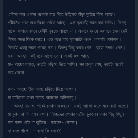
এদিকে বাবা এখনো পকেটে হাত দিয়ে উত্থিত বাঁড়া মুঠোয় নিয়ে আছে।
শরীরটাও গরম হয়ে ভিষন তেঁতে আছে। এই মুহুর্তেই সঙ্গম করা উচিৎ। কিন্তু
মাকে কিভাবে বলবে সেটাই বুঝতে পারছে না। এভাবে সময়ে অসময়ে সেক্স সেই
বিয়ের শুরুর দিকে করত। এত বছর পরে ব্যাপারটা এখন একদমই বেমানান।
নিজেই একটু লজ্জা পাচ্ছে বাবা। কিন্তু কিছু করার নেই। হাতে সময়ও নেই।
বাবা- আচ্ছা একটু ঘরে আসো তো। একটু কথা আছে।
মা- আচ্ছা দারাও, ভাতটা চড়িয়ে দিয়ে আসি। সব রান্না শেষ, ভাতটা হলেই
হয়ে গেলো।
বাবা- আচ্ছে ঠিক আছে চড়িয়ে দিয়ে আসো।
মা যাচ্ছিলো তখন আবার থামালেন অনিলবাবু।
— আচ্ছা দাড়াও, পরেই চড়াও একবারে। একটু আসো আগে ঘরে কথা আছে।
মা বুঝল না কি এমন কথা। নিজেদের শোবার ঘরটায় ঢুকলেন বাবার পিছু পিছু।
বাবা বসল খাটে পা ঝুলিয়ে। বললেন- বোসো।
মা বসল পাশে। – বলো কি বলবে?