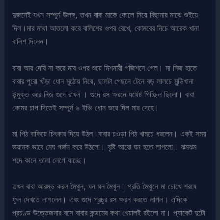
দুজনেই যখন সম্পুর্ন উলঙ্গ, তখন বাবা মাকে কোলে নিয়ে বিছানার মাঝে শুইয়ে
দিল।মার মাথা আতলো করে বালিশের ওপর রেখে, কোমরের নিচে আরেক খানা
বালিশ দিলেন।
বাবা আর দেরি না করে মার ওপর শুয়ে মিশনারী পজিশনে গেল। মা নিজ হাতে
বাবার পুরো খাঁড়া ধোন মুঠোয় নিয়ে, ছালটা পেছনে টেনে বড় লালচে মুন্ডিখানা
উন্মুক্ত করে নিজ গুদে রাখল । গুদে রস ক্ষরনে যথেষ্ট পিচ্ছিল ছিলো। বাবা
কোমর চাপ দিতেই সম্পুর্ন ৬ ইঞ্চি ধোন ভরে দিল মার দেহে।
মা পিঠ বাকিয়ে চিৎকার দিয়ে উঠল।বাবার চওড়া পিঠ খামচে ধরলেন। একই সময়
ভয়ানক ভাবে মেঘ গর্জন করে উঠলো। বৃষ্টি আরো ঘন হতে লাগলো। ঝমঝম
শব্দে কানে তালা লেগে যাচ্ছে।
তখন বাবা আরম্ভ করল মৈথুন, ঘন ঘন মৈথুন। প্রতি মৈথুনে মা চোখে শরষে
ফুল দেখতে লাগলেন। এবং গুদে প্রচুর রস ক্ষরন করতে লাগল। এদিকে
প্রচণ্ড উত্তেজনার বসে বাবার কন্ডমের কথা খেয়ালই রইলো না। প্যাকেট দুটো