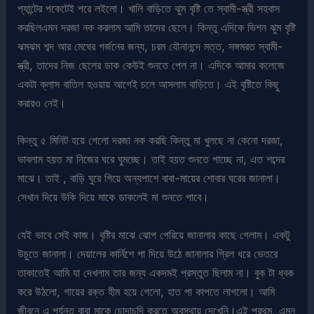
প্যান্টের পকেটেই পরে লইলো। খালি বাড়িতে ঝুম বৃষ্টি তে স্বামী-স্ত্রী সহবাস
করছিলএমন দরজা নক করলাম আমি তাদের ছেলে। কিন্তু এদিকে ভিশন ঝুম বৃষ্টি
ঝমঝম শব্দ আর মেঘের গর্জনের জন্য, চরম যৌনানন্দে মত্ত, সঙ্গমরত স্বামী-
স্ত্রী, তাদের নিজ ছেলের ডাক কেউই শুনতে পেল না। এদিকে আমার কলেজে
একটা ক্লাস বাতিল হওয়ায় আগেই চলে আসলাম বাড়িতে। এই বৃষ্টিতে কিছু
করারও নেই।
কিন্তু ৫ মিনিট হয়ে গেলো দরজা নক করছি কিন্তু মা খুলছে না কেনো দরজা,
ভাবলাম হয়ত মা নিজের ঘরে ঘুমচ্ছে। তাই হয়ত শুনতে পাচ্ছে না, এত শব্দের
মাঝে। তাই , বাড়ি ঘুরে গিয়ে অন্যপাশে বাবা-মায়ের শোবার ঘরের জানালা।
সেখান দিয়ে উকি দিয়ে মাকে ডাকলেই মা শুনতে পাবে।
যেই ভাবে সেই কাজ। বৃষ্টির মাঝে ঝোপ পেরিয়ে জানালার কাছে গেলাম। একটু
উচুতে জানালা। দেয়ালের কার্নিশে পা দিয়ে উঠে জানালার গ্রিল ধরে ভেতরে
তাকাতেই আমি যা দেখলাম তার জন্য একদমই প্রস্তুত ছিলাম না। বুক টা ধ্বক
করে উঠলো, গায়ের রক্ত হীম হয়ে গেলো, হাত পা কাপতে লাগলো। আমি
জীবনে এ পর্যন্ত বাবা মাকে চোদাচুদি করতে অবস্থায় দেখেনি।এই প্রথম, এমন