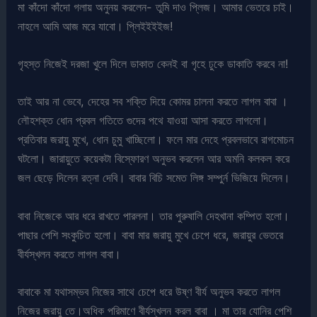
মা কাঁদো কাঁদো গলায় অনুনয় করলেন- তুমি দাও প্লিজ। আমার ভেতরে চাই।
নাহলে আমি আজ মরে যাবো। প্লিইইইইজ!
গৃহস্ত নিজেই দরজা খুলে দিলে ডাকাত কেনই বা গৃহে ঢুকে ডাকাতি করবে না!
তাই আর না ভেবে, দেহের সব শক্তি দিয়ে কোমর চালনা করতে লাগল বাবা ।
লৌহশক্ত ধোন প্রবল গতিতে গুদের পথে যাওয়া আসা করতে লাগলো।
প্রতিবার জরায়ু মুখে, ধোন চুমু খাচ্ছিলো। ফলে মার দেহে প্রবলভাবে রাগমোচন
ঘটলো। জারায়ুতে কয়েকটা বিস্ফোরণ অনুভব করলেন আর অমনি কলকল করে
জল ছেড়ে দিলেন রত্না দেবি। বাবার বিচি সমেত লিঙ্গ সম্পুর্ন ভিজিয়ে দিলেন।
বাবা নিজেকে আর ধরে রাখতে পারলনা। তার পুরুষালি দেহখানা কম্পিত হলো।
পাছার পেশি সংকুচিত হলো। বাবা মার জরায়ু মুখে চেপে ধরে, জরায়ুর ভেতরে
বীর্যস্খলন করতে লাগল বাবা।
বাবাকে মা যথাসম্ভব নিজের সাথে চেপে ধরে উষ্ণ বীর্য অনুভব করতে লাগল
নিজের জরায়ু তে।অধিক পরিমাণে বীর্যস্খলন করল বাবা । মা তার যোনির পেশি