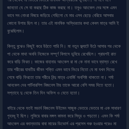
জানতো যে সে যা করছে ঠিক কাজ করছে না। তবুও আংকেল দের সঙ্গে এমন
ভাবে সব নোংরা বিষয়ে জড়িয়ে গেছিলো যে মার এসব ছেড়ে বেরিয়ে আসবার
কোনো উপায় ছিল না। তার এই মানষিক অস্থিরতার কথা কেবল মাত্র আমি ই
বুঝেছিলাম।
কিন্তু বুঝেও কিছুই করে উঠতে পারি নি। মা নতুন ফ্ল্যাটে উঠে আসার পর থেকে
পা থেকে মাথা অবধি নিজেকে সম্পূর্ণ বিলাসে ডুবিয়ে রেখেছিল। প্রায়শই রাত
করে বাড়ি ফিরত। কাজের বাহানায় আংকেল রা মা কে নানা ভাবে ব্যাস্ত রেখে
তার শরীরের যাবতীয় জীবন শক্তি এমন ভাবে নিংরে নিতো যে মা যখন দিনের
শেষে বাড়ি ফিরতো তার শরীরে বিন্দু মাত্র এনার্জি অবশিষ্ঠ থাকতো না। শর্মা
আনকেল দের পার্টনারশিপ বিজনেস টায় তাকে আরো বেশি সময় দিতে হতো।
সপ্তাহে দু থেকে তিন দিন অফিস ও যেতে হতো।
বাইরে থেকে যতই মডার্ন বিজনেস উইমেন সাজুক ভেতরে ভেতরে মা এক সাধারণ
গৃহবধূ ই ছিল। লুকিয়ে বাবার মঙ্গল কামনা করে সিদূর ও পড়তো। এমন কি শর্মা
আংকেল এর বদান্যতায় বাবা মায়ের ডিভোর্স এর প্রসেস শুরু হওয়ার পরেও মা