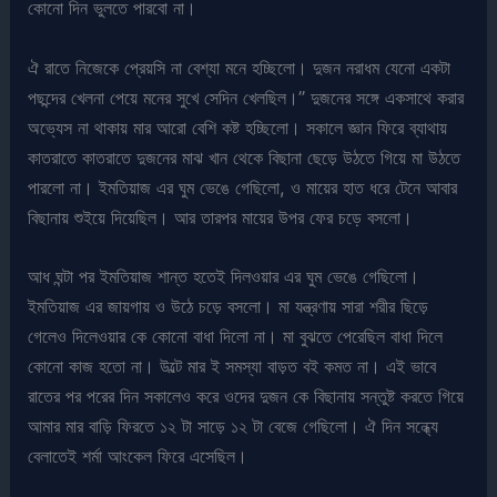
কোনো দিন ভুলতে পারবো না।
ঐ রাতে নিজেকে প্রেয়সি না বেশ্যা মনে হচ্ছিলো। দুজন নরাধম যেনো একটা
পছন্দের খেলনা পেয়ে মনের সুখে সেদিন খেলছিল।” দুজনের সঙ্গে একসাথে করার
অভ্যেস না থাকায় মার আরো বেশি কষ্ট হচ্ছিলো। সকালে জ্ঞান ফিরে ব্যাথায়
কাতরাতে কাতরাতে দুজনের মাঝ খান থেকে বিছানা ছেড়ে উঠতে গিয়ে মা উঠতে
পারলো না। ইমতিয়াজ এর ঘুম ভেঙে গেছিলো, ও মায়ের হাত ধরে টেনে আবার
বিছানায় শুইয়ে দিয়েছিল। আর তারপর মায়ের উপর ফের চড়ে বসলো।
আধ ঘন্টা পর ইমতিয়াজ শান্ত হতেই দিলওয়ার এর ঘুম ভেঙে গেছিলো।
ইমতিয়াজ এর জায়গায় ও উঠে চড়ে বসলো। মা যন্ত্রণায় সারা শরীর ছিড়ে
গেলেও দিলেওয়ার কে কোনো বাধা দিলো না। মা বুঝতে পেরেছিল বাধা দিলে
কোনো কাজ হতো না। উল্টে মার ই সমস্যা বাড়ত বই কমত না। এই ভাবে
রাতের পর পরের দিন সকালেও করে ওদের দুজন কে বিছানায় সন্তুষ্ট করতে গিয়ে
আমার মার বাড়ি ফিরতে ১২ টা সাড়ে ১২ টা বেজে গেছিলো। ঐ দিন সন্ধ্যে
বেলাতেই শর্মা আংকেল ফিরে এসেছিল।