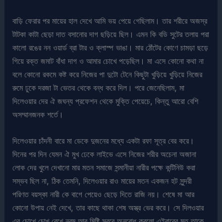
বাড়ি ফেরার পর মায়ের হাল দেখে আমি ভয় পেয়ে গেছিলাম। তার শরীরে অজস্র
টাটকা কাটা ছেড়া দাত বসানোর দাগ ছড়িয়ে ছিল। এমন কি বডি সুটের তলায় পরা
কালো রঙের নন ওয়ার্ড ব্রা টার ও ক্লাস্প ভাঙা। মার ঠোঁটের কোণে চামড়া ছড়ে
গিয়ে রক্ত জমাট বাঁধা দাগ ও আমার চোখে পড়েছিল। মা এসে কোনো কথা না
বলে কোনো রকমে কষ্ট করে নিজের পা দুটো টেনে কিছুটা খুড়িয়ে খুড়িয়ে নিজের
রুমে ঢুকে দরজা টা ভেতর থেকে বন্ধ করে দিল। পরে জেনেছিলাম, মা
দিলেওয়ার দের ঐ জঘন্য প্রফেশন থেকে মুক্তি পেয়েচে, কিন্তু আরো বেশি
অসম্মানজনক শর্তে।
দিলেওয়ার চাঁদনী বারে মা ডেকে দুজনের মধ্যে একটা রফা সূত্র বের করে।
দিনের পর দিন যেমন ঐ মুখ ঢেকে লাইভে এসে নিজের শরীর অচেনা অজানা
লোক দের খুলে দেখানো মার মতন সমাজে সন্মানীয়া নারীর পক্ষে কন্টিনিউ করা
সম্ভব ছিল না, ঠিক তেমনি, দিলেওয়ার রাও মায়ের মতন একজন হট সুন্দরী
পরিণত বয়স্কা নারী কে বাগে পেয়েও ছেড়ে দিতে রাজি নয়। শেষে মা আর
কোনো উপায় নেই দেখে, তার কাছে থাকা শেষ অস্ত্র ভের করে। সে দিলওয়ার
এর চোখে চোখ রেখে নরম আর মিষ্টি স্বরে অনুরোধ করলো এইবারের মত তাকে