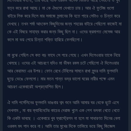
দিলেওয়ার বললো, তার কাছে নাকি এরকম অনেক ভিডিও আছে সেগুলো ও খুব
যত্ন করে রাখা আছে। মা কে ঐগুলো দেখাতে চায়। আর ঐ ফুটেজ গুলো
বাইরে লিক করে দিলে মার সমাজে সন্মানের কি হতে পারে সেটাও ও চিন্তা করে
দেখছে। তখন শর্মা আংকেল কিছুদিনের জন্য শহরের বাইরে গেছিলো কাজেই মা
কে এই বিষয়ে সাহায্য করার জন্য কিছু ছিল না। ওদের ক্রমাগত মেসেজ আর
কলে মা ভয় পেয়ে চিন্তা শক্তি হারিয়ে ফেলছিলো।
মা বুঝে গেছিল সে কত বড় ফাদে সে পরে গেছে। এখন দিলেওয়ার তাকে নিয়ে
খেলছে। ওদের এই আচরণে যদিও মা ভীষন রকম চটে গেছিলো ঐ দিলেওয়ার
আর কেয়ামত এর উপর। ফোন রেখে টেবিলের সামনে রাখা সুন্দর দামি ফুলদানি
ছুড়ে ভেঙে ফেললো। মার মতন শান্ত ভদ্র ভালো ঘরের নারীর পক্ষে এমন
আচরণ একেবারেই অপ্রত্যাশিত ছিল।
ঐ দামি পর্সেলিনের ফুলদানি ভাঙবার শব্দ শুনে আমি আমার ঘর থেকে ছুটে এসে
দেখলাম , মা বার ক্যাবিনেটের কাচের দেরাজ খুলে এক পেগ ভদকা খেতে খেতে
কি একটা ভাবছে । একেবারে খুব ফ্রাস্ট্রেশন না হলে মা সাধারণত দিনের বেলা
ওরকম মদ পান করে না। আমি তার মুখের দিকে তাকিয়ে ভয়ে কিছু জিজ্ঞেস