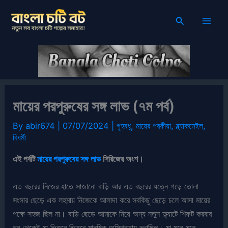
Skip
Search
to
content
মায়ের পরপুরুষের সঙ্গ লাভ (৭ম পর্ব)
By
abir674
|
07/07/2024
|
গৃহবধূ
,
মায়ের পরকীয়া
,
ব্ল্যাকমেইল
,
বিধর্মী
এই পর্বটি
মায়ের পরপুরুষের সঙ্গ লাভ
সিরিজের অংশ।
এত বছরের নিজের হাতে সাজানো বাড়ি আর এত বছরের যত্নে গড়ে তোলা
সংসার ছেড়ে এক লহমায় নিজেকে আলাদা করে সবকিছু ছেড়ে চলে আসা মায়ের
পক্ষে সহজ ছিল না। বাড়ি ছেড়ে আমাকে নিয়ে অন্য নতুন ফ্ল্যাটে শিফট করবার
পর থেকেই মা ভিতরে ভিতরে মানষিক অস্থিরতায় ভুগছিল। মা মনে মনে