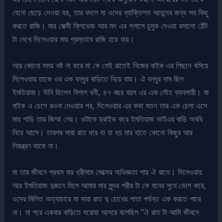
যেনো ছেড়ে দেওয়া হয়, তার বদলে মা ওদের ব্যাক্তিগত আনন্দের জন্য সব কিছু
করতে রাজি। মার সেক্সী ক্লিভেজ আর মদ এর গ্লাসে চুমুক দেওয়া রসালো ঠোঁট
টা দেখে দিলেওয়ার মার প্রস্তাবে রাজি হয়ে যায়।
আর কোনো সময় নষ্ট না করে মা কে সেই রাতেই নিজের বাইক এর পিছনে বসিয়ে
দিলেওয়ার তাকে ওর এক বন্ধুর বাড়িতে নিয়ে যায়। ঐ বন্ধুর নাম ছিল
ইমতিয়াজ। উনি ছিলেন বিশাল ধনী, ৪৭ বছর বয়স এর এক লৌহ ব্যাবসায়ী। মা
বাইক এ চেপে রওনা দেওয়ার পর, দিলেওয়ার এর কথা মতন তার এক চেলা এসে
মার গাড়ি তার জিম্মা নেয়। ওটাকে ড্রাইভ করে ইমতিয়াজ ভাইএর বাড়ি অবধি
নিয়ে আসে। তারপর সারা রাত ধরে যা যা হয় মার হাতে কোনো কিছুর আর
নিয়ন্ত্রণ থাকে না।
মা তার জীবনে প্রথম বার থ্রীসাম সেক্সের অভিজ্ঞতা পায় ঐ রাতে। দিলেওয়ার
আর ইমতিয়াজ দুজনে মিলে আমার মার সুন্দর শরীর টা কে মনের সুখে ভোগ করে,
ওদের মিলিত অত্যাচারে মা সারা রাত দু চোখের পাতা পর্যন্ত এক করতে পারে
না। মা পরে একবার বাড়িতে ঘরোয়া আসরে বলেছিল “ঐ রাত টা আমি জীবনে