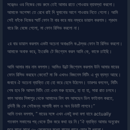
সত্ত্বেও ওর নিজের বেড রুমে তেই আমার রাতে শোওয়ার ব্যাবস্থা করলো।
আমাকে অপেক্ষা তে রেখে রাই দি ঘুমানোর আগে শাওয়ার নিতে গেলো। আমি
সেই ফাঁকে নিজের স্মার্ট ফোন টা বার করে মার নম্বরে ডায়াল করলাম। প্রথম
বারে রিং বেজে গেলো, মা ফোন রিসিভ করলো না।
২য় বার ডায়াল করলাম একটা অচেনা অবাঙালি কণ্ঠস্বর ফোন টা রিসিভ করলো।
আমাকে অবাক করে, ইংরেজি টে জিগ্যেস করল আমি কে, কাকে চাইছি।
আমি আমার মার নাম বললাম। আমিও উল্টে জিগ্যেস করলাম উনি আমার মায়ের
ফোন রিসিভ করছেন কেনো? মা কি এখনও বিজনেস মিটিং এ খুব ব্যস্ত আছে।
জবাবে ঐ অচেনা ব্যাক্তি হো হো করে হেসে উঠলেন। তারপর বললেন, মিটিং
শেষ হবে কি আসল মিটিং তো এখন শুরু হয়েছে, হা হা হা, সারা রাত চলবে।
কাল আবার সিঙ্গাপুর থেকে আমাদের বিগ বস আসছেন ডিল ফাইনাল করতে,
নন্দিনী জি কে সেইজন্য আগামী কাল ও অন ডিউটি লাগবে।”
আমি তখন বললাম, ” মায়ের সঙ্গে এখন একটু কথা বলা যাবে actually
গতকাল সকালের পর্ থেকে ঠিক করে কথা হয় নি।“ঐ ব্যাক্তি আমার অনুরোধ
শুনে সাথে সাথে ৩০ সেকেন্ডের মধ্যে মায়ের কানে ফোন টা ধরলো।