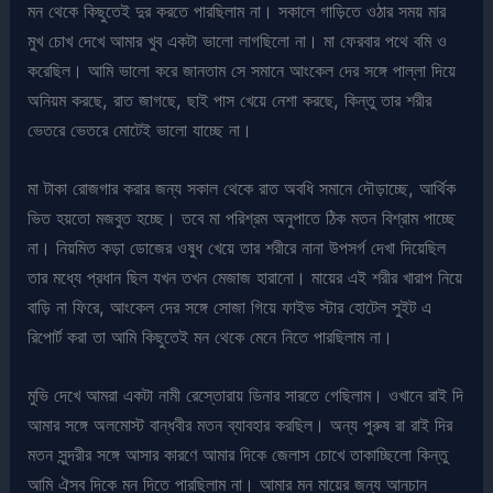
মন থেকে কিছুতেই দুর করতে পারছিলাম না। সকালে গাড়িতে ওঠার সময় মার
মুখ চোখ দেখে আমার খুব একটা ভালো লাগছিলো না। মা ফেরবার পথে বমি ও
করেছিল। আমি ভালো করে জানতাম সে সমানে আংকেল দের সঙ্গে পাল্লা দিয়ে
অনিয়ম করছে, রাত জাগছে, ছাই পাস খেয়ে নেশা করছে, কিন্তু তার শরীর
ভেতরে ভেতরে মোটেই ভালো যাচ্ছে না।
মা টাকা রোজগার করার জন্য সকাল থেকে রাত অবধি সমানে দৌড়াচ্ছে, আর্থিক
ভিত হয়তো মজবুত হচ্ছে। তবে মা পরিশ্রম অনুপাতে ঠিক মতন বিশ্রাম পাচ্ছে
না। নিয়মিত কড়া ডোজের ওষুধ খেয়ে তার শরীরে নানা উপসর্গ দেখা দিয়েছিল
তার মধ্যে প্রধান ছিল যখন তখন মেজাজ হারানো। মায়ের এই শরীর খারাপ নিয়ে
বাড়ি না ফিরে, আংকেল দের সঙ্গে সোজা গিয়ে ফাইভ স্টার হোটেল সুইট এ
রিপোর্ট করা তা আমি কিছুতেই মন থেকে মেনে নিতে পারছিলাম না।
মুভি দেখে আমরা একটা নামী রেস্তোরায় ডিনার সারতে গেছিলাম। ওখানে রাই দি
আমার সঙ্গে অলমোস্ট বান্ধবীর মতন ব্যাবহার করছিল। অন্য পুরুষ রা রাই দির
মতন সুন্দরীর সঙ্গে আসার কারণে আমার দিকে জেলাস চোখে তাকাচ্ছিলো কিন্তু
আমি ঐসব দিকে মন দিতে পারছিলাম না। আমার মন মায়ের জন্য আনচান