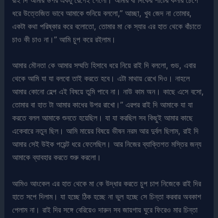
রাই দি আমার উপর একটু রেগেই গেলো। আমার বা দিকের শার্টের কলার চেপে
ধরে উত্তেজিত ভাবে আমাকে শুনিয়ে বললো,” আচ্ছা, খুব জেদ না তোমার,
একটা কথা পরিষ্কার করে বলোতো, তোমার মা কে স্যার এর হাত থেকে বাঁচাতে
চাও কী চাও না।” আমি চুপ করে রইলাম।
আমার মৌনতা কে আমার সম্মতি হিসাবে ধরে নিয়ে রাই দি বললো, গুড, এবার
থেকে আমি যা যা বলবো তাই করতে হবে। এটা মাথায় রেখে দিও। নাহলে
আমার কোনো হেল্প এই বিষয়ে তুমি পাবে না। নাউ কাম অন। কাছে এসে বসো,
তোমার বা হাত টা আমার কাধের উপর রাখো।” এরপর রাই দি আমাকে যা যা
করতে বলল আমাকে শুনতে হয়েছিল। যা যা করছিল সব কিছুই আমার কাছে
একেবারে নতুন ছিল। আমি মায়ের বিষয়ে ভীষন নরম আর দুর্বল ছিলাম, রাই দি
আমার সেই উইক পয়েন্ট ধরে ফেলেছিল। আর নিজের ব্যাক্তিগত মস্তির জন্য
আমাকে ব্যাবহার করতে শুরু করলো।
আমিও আংকেল এর হাত থেকে মা কে উদ্ধার করতে চুপ চাপ নিজেকে রাই দির
হাতে সপে দিলাম। যা হচ্ছে ঠিক হচ্ছে না ভুল হচ্ছে সে চিন্তা করবার অবকাশ
পেলাম না। রাই দির সঙ্গে বেরিয়েও দারুন সব জায়গায় ঘুরে ফিরেও মার চিন্তা