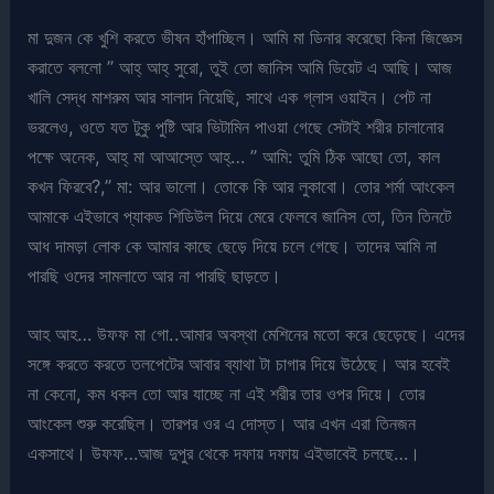
মা দুজন কে খুশি করতে ভীষন হাঁপাচ্ছিল। আমি মা ডিনার করেছো কিনা জিজ্ঞেস
করাতে বললো ” আহ্ আহ্ সুরো, তুই তো জানিস আমি ডিয়েট এ আছি। আজ
খালি সেদ্ধ মাশরুম আর সালাদ নিয়েছি, সাথে এক গ্লাস ওয়াইন। পেট না
ভরলেও, ওতে যত টুকু পুষ্টি আর ভিটামিন পাওয়া গেছে সেটাই শরীর চালানোর
পক্ষে অনেক, আহ্ মা আআস্তে আহ্… ” আমি: তুমি ঠিক আছো তো, কাল
কখন ফিরবে?,” মা: আর ভালো। তোকে কি আর লুকাবো। তোর শর্মা আংকেল
আমাকে এইভাবে প্যাকড শিডিউল দিয়ে মেরে ফেলবে জানিস তো, তিন তিনটে
আধ দামড়া লোক কে আমার কাছে ছেড়ে দিয়ে চলে গেছে। তাদের আমি না
পারছি ওদের সামলাতে আর না পারছি ছাড়তে।
আহ আহ… উফফ মা গো..আমার অবস্থা মেশিনের মতো করে ছেড়েছে। এদের
সঙ্গে করতে করতে তলপেটের আবার ব্যাথা টা চাগার দিয়ে উঠেছে। আর হবেই
না কেনো, কম ধকল তো আর যাচ্ছে না এই শরীর তার ওপর দিয়ে। তোর
আংকেল শুরু করেছিল। তারপর ওর এ দোস্ত। আর এখন এরা তিনজন
একসাথে। উফফ…আজ দুপুর থেকে দফায় দফায় এইভাবেই চলছে…।