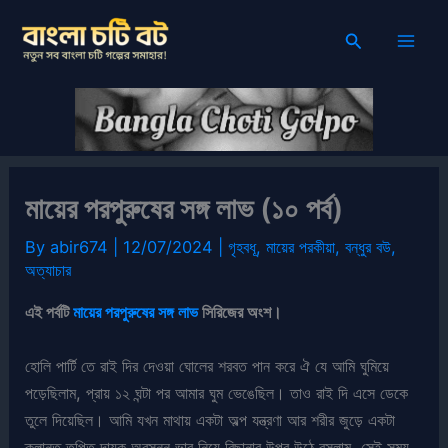
Skip
Search
to
content
মায়ের পরপুরুষের সঙ্গ লাভ (১০ পর্ব)
By
abir674
|
12/07/2024
|
গৃহবধূ
,
মায়ের পরকীয়া
,
বন্ধুর বউ
,
অত্যাচার
এই পর্বটি
মায়ের পরপুরুষের সঙ্গ লাভ
সিরিজের অংশ।
হোলি পার্টি তে রাই দির দেওয়া ঘোলের শরবত পান করে ঐ যে আমি ঘুমিয়ে
পড়েছিলাম, প্রায় ১২ ঘন্টা পর আমার ঘুম ভেঙেছিল। তাও রাই দি এসে ডেকে
তুলে দিয়েছিল। আমি যখন মাথায় একটা অল্প যন্ত্রণা আর শরীর জুড়ে একটা
ক্লান্ত তৃপ্তি দায়ক অবসন্ন ভাব নিয়ে বিছানার উপর উঠে বসলাম, সেই সময়