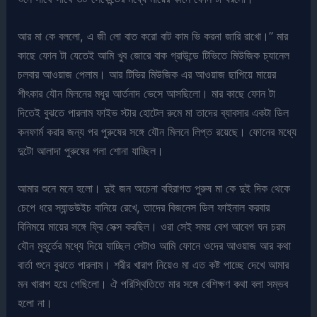
আর মা কে বললো, এ জী লো বাত করো বাট কাম ভি করনা জারি রাখো।” মার
কাছে ফোন টা যেতেই আমি খুব জোরে বাক গ্রাউন্ডে টিভিতে মিউজিক চ্যানেল
চলবার আওয়াজ পেলাম। আর টিভির মিউজিক এর আওয়াজ ছাপিয়ে মায়ের
শীৎকার যৌন মিলনের মধুর আর্তনাদ ভেসে আসছিলো। মার কাছে ফোন টা
দিতেই বুঝতে পারলাম ফাইভ স্টার হোটেল রুমে মা তাদের ব্যাবসার একটা ডিল
কনফার্ম করার জন্য পর পুরুষের সঙ্গে যৌন মিলনে লিপ্ত রয়েছে। ফোনের মধ্যে
দুটো আলাদা পুরুষের গলা শোনা যাচ্ছিল।
আমার শুনে মনে হলো। দুই জন অচেনা বহিরাগত পুরুষ মা কে দুই দিক থেকে
চেপে ধরে স্যান্ডউইচ বানিয়ে রেখে, তাদের বিজনেস ডিল ফাইনাল করবার
বিনিময়ে মায়ের সঙ্গে ফ্রি সেক্স করছিল। ওরা সেই সময় বেশ আবেগ ঘন চরম
যৌন মুহূর্তের মধ্যে দিয়ে যাচ্ছিল সেটাও আমি ফোনে ওদের আওয়াজ আর কথা
বার্তা শুনে বুঝতে পারলাম। শরীর খারাপ নিয়েও মা এত কষ্ট পাচ্ছে দেখে আমার
মন খারাপ হয়ে গেছিলো। ঐ পরিস্থিতিতে মার সঙ্গে বেশিক্ষণ কথা বলা সম্ভব
হলো না।