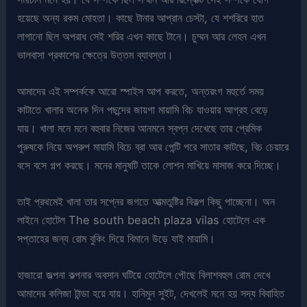
হয়েছে অন্য রকম মোহতা। কাছে টানার আপ্রান চেস্টা, যে শশরিরে হাত
লাগানো ছিল অপরাধ সেই শরির এখন কাছে টানে। চুম্মন আর লেহন এখন
ভালবাসা প্রকাশের ক্ষেত্রে উত্তম ব্যাবস্তা।
আমাদের এই সম্পর্ককে আরো স্পাইস আপ করতে, অন্তরংগ মহুর্তে সময়
কাটাতে খালার অনেক দিন পছন্দের জায়গা মায়ামি বিচ যাওয়ার আগ্রহ বেড়ে
যায়। খালা মনে মনে বহুবার নিজের আনমনে স্বপ্ন দেখেছে তার প্রেমিক
পুরুষকে নিয়ে অপরুপ মায়ামি বিচে ব্রা আর পেন্টি পরে সাতার কাটছে, বিচ চেয়ারে
বসে বসে গল্প করছে। মনের মানুষটি তাকে লোশন মাখিয়ে মাসাজ করে দিচ্ছে।
তাই প্রথমেই খালা তার সপ্নের জগতে আত্মতুষ্টির বিকল্প কিছু পাচ্ছেনা। অন
লাইনে হোটেল The south beach plaza vilas হোটেলে এক
সপ্তাহের জন্য রোম বুকিং দিয়ে বিমানে উড়ে যাই মায়ামি।
হাজারো জল্পনা কল্পনার অবসান ঘটিয়ে হোটেলে পৌছে বিলাশবহুল রোম দেখে
আমাদের কলিজা টান্ডা হয়ে যায়। হানিমুন সুইট, দেখলেই মনে হয় সদ্য বিবাহিত