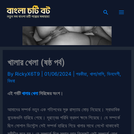
Skip
Search
to
content
খালার খেলা (ষষ্ঠ পর্ব)
By
RickyX6T9
|
01/06/2024
|
পরকীয়া
,
খালা/মাসি
,
ভিনদেশী
,
বিধবা
এই পর্বটি
খালার খেলা
সিরিজের অংশ।
আমাদের সম্পর্ক নতুন এক গতিপথের সুরু রাস্তায় মোড় নিয়েছে। স্বাভাবিক
বন্ডেজগুলি হারিয়ে গেছে। দূরত্বের পরিধি ক্রমশ ক্ষমে গিয়েছে। যে সম্পর্কে
ছিল সোশাল ডিস্টেন্স সেই সম্পর্ক হারিয়ে গিয়ে খালার সাথে লেপ্টে থাকাকেই
সমীচীন মনে হয়। যে সম্পর্কে ছিল সম্মান আর রিস্ফেক্ট সেই সম্পর্কে যোগ