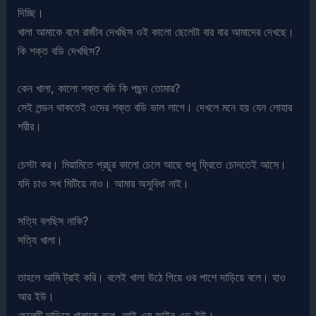
দিচ্ছি।
খালা আমাকে বলে রাজীব দেখছিস ওই কালো ছেলেটা বার বার আমাদের দেখছে।
কি শক্ত বডি দেখছিস?
কেন খালা, কালো শক্ত বডি কি পছন্দ তোমার?
সেই লন্ডন থাকতেই ওদের শক্ত বডি ভাল লাগে। দেখলে মনে হয় যেন লোহার
শরীর।
চেস্টা কর। মিয়ামিতে প্রচুর কালো চেলে আছে শুধু ফ্রিতে চোদতেই আসে।
যদি চাও সখ মিটিয়ে নাও। আমার অসুবিধা নাই।
সত্যি বলছিস নাকি?
সত্যি খালা।
তাহলে আমি ট্রাই করি। বলেই খালা উঠে গিয়ে ওর পাশে দাড়িয়ে বলে। হাও
আর ইউ।
ছেলেটি দাড়িয়ে খালাকে বলে, আই এম ফাইন এন্ড ইউ।