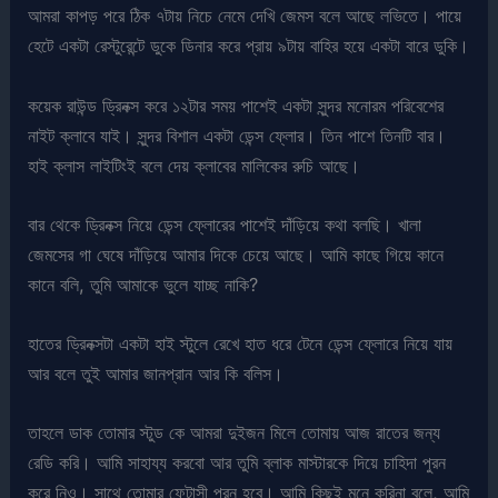
আমরা কাপড় পরে ঠিক ৭টায় নিচে নেমে দেখি জেমস বলে আছে লভিতে। পায়ে
হেটে একটা রেস্টুরেন্টে ডুকে ডিনার করে প্রায় ৯টায় বাহির হয়ে একটা বারে ডুকি।
কয়েক রাউন্ড ড্রিনক্স করে ১২টার সময় পাশেই একটা সুন্দর মনোরম পরিবেশের
নাইট ক্লাবে যাই। সুন্দর বিশাল একটা ডেন্স ফ্লোর। তিন পাশে তিনটি বার।
হাই ক্লাস লাইটিংই বলে দেয় ক্লাবের মালিকের রুচি আছে।
বার থেকে ড্রিনক্স নিয়ে ডেন্স ফ্লোরের পাশেই দাঁড়িয়ে কথা বলছি। খালা
জেমসের গা ঘেষে দাঁড়িয়ে আমার দিকে চেয়ে আছে। আমি কাছে গিয়ে কানে
কানে বলি, তুমি আমাকে ভুলে যাচ্ছ নাকি?
হাতের ড্রিনক্সটা একটা হাই স্টুলে রেখে হাত ধরে টেনে ডেন্স ফ্লোরে নিয়ে যায়
আর বলে তুই আমার জানপ্রান আর কি বলিস।
তাহলে ডাক তোমার স্টুড কে আমরা দুইজন মিলে তোমায় আজ রাতের জন্য
রেডি করি। আমি সাহায্য করবো আর তুমি ব্লাক মাস্টারকে দিয়ে চাহিদা পুরন
করে নিও। সাথে তোমার ফেন্টাসী পুরন হবে। আমি কিছুই মনে করিনা বলে, আমি