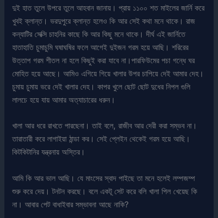
দুই হাত তুলে উপরে তুলে আহবান জানায়। প্রায় ১১০০ শত মাইলের জার্নি করে
খুবই ক্লান্ত। ভরদুপুরে ক্লান্ত হলেও কি আর সেই কথা মনে থাকে। রাজ
কন্যাটির সেক্সি চাহনির কাছে কি আর কিছু মনে থাকে। দীর্ঘ এই জার্নিতে
হাতাহাতি চুমাচুমি ঘষাঘষির ফলে আগেই দুইজন গরম হয়ে আছি। শরিরের
উত্তাপ গরম শীতল না হলে কিছুই করা যাবে না।পারফিউমের পচা গন্ধে ঘর
মোহিত হয়ে আছে। আমিও এগিয়ে গিয়ে খালার উপর চাপিয়ে দেই আমার দেহ।
চুমায় চুমায় ভরে দেই খালার দেহ। কাপর খুলে ছোট ছোট দুধের নিপল গুলি
লালচে হয়ে যায় আমার অত্যাচারের ধরুন।
খালা আর ধরে রাখতে পারছেনা। তাই বলে, রাজীব আর দেরী করা সম্ভব না।
তারাতারী করে লাগাইয়া ঠান্ডা কর। সেই প্লেইন থেকেই গরম হয়ে আছি।
কিটকিটানির যন্ত্রনায় অস্তির।
আমি কি আর ভাল আছি। যে মাংসের স্বাদ পাইছে তা মনে হলেই লম্পজম্প
শুরু করে দেয়। টনটন করছে। বলে একটূ সেট করে বলি খালা পিল খেয়েছ কি
না। আবার পেট বাধাইবার সম্ভাবনা আছে নাকি?