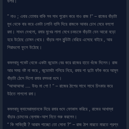
উপর।
” নাও ; এবার তোমার বাকি সব সাধ পুরোন করে নাও রাজ !” – রাজের বাঁড়াটা
মুখ থেকে বার করে একটা ঢলানি হাসি দিয়ে রাজকে আবার চোখ মেরে বললো
রমা। সাধন দেখলো, রমার মুখের লালা মেখে চকচকে বাঁড়াটা যেন আরো বড়ো
হয়ে উঠেছে চোষন খেয়ে। বাঁড়ার লাল মুন্ডিটা বেরিয়ে এসেছে বাইরে , আর
শিরাগুলো ফুলে উঠেছে।
কমলবাবু পকেট থেকে একটা কন্ডোম বের করে রাজের হাতে গুঁজে দিলেন। রাজ
আর সময় নষ্ট না করে , কন্ডোমটা গলিয়ে নিয়ে, রমার পা দুটো ফাঁক করে আমূল
বাঁড়াটা ঠেসে দিলো রমার রসভরা গুদে।
“আআআআ …. উহঃ মা গো ! ” – রাজের ঠাপের সাথে সাথে চিৎকার করে
উঠতে লাগলো রমা।
কমলবাবু ক্যামেরাম্যানকে দিয়ে রমার গুদে ফোকাস করিয়ে , রাজের আখাম্বা
বাঁড়ার চোদনের ক্লোজ-আপ নিতে শুরু করলেন।
” কি সাবিত্রী ? আরাম পাচ্ছো তো সোনা ?” – রাজ ঠাপ মারতে মারতে প্রশ্ন