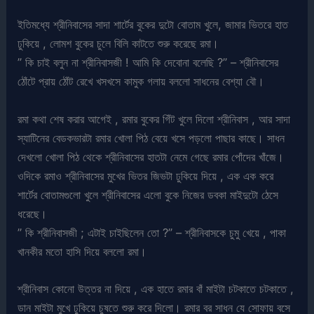
ইতিমধ্যে শ্রীনিবাসের সাদা শার্টের বুকের দুটো বোতাম খুলে, জামার ভিতরে হাত
ঢুকিয়ে , লোমশ বুকের চুলে বিলি কাটতে শুরু করেছে রমা।
” কি চাই বলুন না শ্রীনিবাসজী ! আমি কি দেবোনা বলেছি ?” – শ্রীনিবাসের
ঠোঁটে প্রায় ঠোঁট রেখে খসখসে কামুক গলায় বললো সাধনের বেশ্যা বৌ।
রমা কথা শেষ করার আগেই , রমার বুকের গিঁট খুলে দিলো শ্রীনিবাস , আর সাদা
স্যাটিনের বেডকভারটা রমার খোলা পিঠ বেয়ে খসে পড়লো পাছার কাছে। সাধন
দেখলো খোলা পিঠ থেকে শ্রীনিবাসের হাতটা নেমে গেছে রমার পোঁদের খাঁজে।
ওদিকে রমাও শ্রীনিবাসের মুখের ভিতর জিভটা ঢুকিয়ে দিয়ে , এক এক করে
শার্টের বোতামগুলো খুলে শ্রীনিবাসের এলো বুকে নিজের ডবকা মাইদুটো ঠেসে
ধরেছে।
” কি শ্রীনিবাসজী ; এটাই চাইছিলেন তো ?” – শ্রীনিবাসকে চুমু খেয়ে , পাকা
খানকীর মতো হাসি দিয়ে বললো রমা।
শ্রীনিবাস কোনো উত্তর না দিয়ে , এক হাতে রমার বাঁ মাইটা চটকাতে চটকাতে ,
ডান মাইটা মুখে ঢুকিয়ে চুষতে শুরু করে দিলো। রমার বর সাধন যে সোফায় বসে