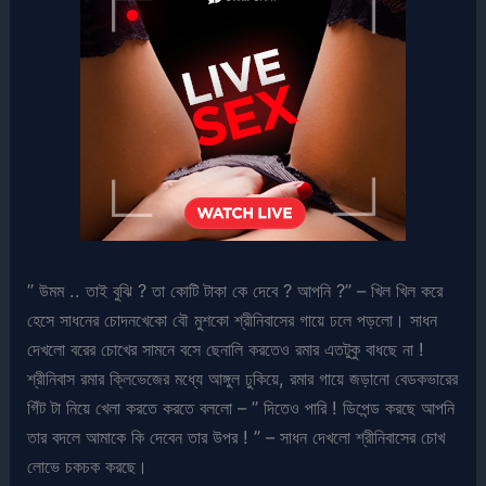
” উমম .. তাই বুঝি ? তা কোটি টাকা কে দেবে ? আপনি ?” – খিল খিল করে
হেসে সাধনের চোদনখেকো বৌ মুশকো শ্রীনিবাসের গায়ে ঢলে পড়লো। সাধন
দেখলো বরের চোখের সামনে বসে ছেনালি করতেও রমার এতটুকু বাধছে না !
শ্রীনিবাস রমার ক্লিভেজের মধ্যে আঙ্গুল ঢুকিয়ে, রমার গায়ে জড়ানো বেডকভারের
গিঁট টা নিয়ে খেলা করতে করতে বললো – ” দিতেও পারি ! ডিপেন্ড করছে আপনি
তার বদলে আমাকে কি দেবেন তার উপর ! ” – সাধন দেখলো শ্রীনিবাসের চোখ
লোভে চকচক করছে।