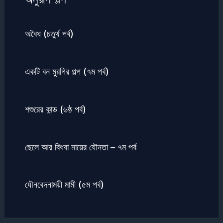
অবৈধ (চতুর্থ পর্ব)
একটি বন মুরগির গল্প (৭ম পর্ব)
শশুরের কান্ড (৬ষ্ঠ পর্ব)
ছেলে আর বিধবা মায়ের যৌনতা – ৭ম পর্ব
যৌনবেদনাময়ী মামী (৫ম পর্ব)