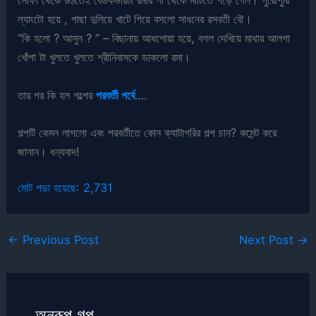
সোফা থেকে উঠতেই বেডকভারটা রমার গা থেকে মাটিতে পড়ে গেল। পুরোপুরি
ল্যাংটো হয়ে , পাছা দুলিয়ে খাটে গিয়ে বসলো সাধনের রসবতী বৌ।
“কি হলো ? আসুন ? ” – বিছানায় আধশোয়া হয়ে, বগল দেখিয়ে মাথার আলগা
খোঁপা টা খুলতে খুলতে শ্রীনিবাসকে ডাকলো রমা।
তার পর কি হল গল্পের
পরবর্তী পর্বে
….
গল্পটি কেমন লাগলো এবং পরবর্তীতে কোন ক্যাটাগরির গল্প চান? কমেন্ট করে
জানান। ধন্যবাদ!
মোট পড়া হয়েছে:
2,731
←
Previous Post
Next Post
→
অনুরূপ গল্প