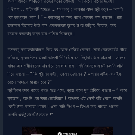
ফ্যাদা গড়িয়ে পড়ছিলো রাজের ধনের গোড়ায় , ঘন কালো বালের মধ্যে।
” উফফ .. ফাটাফাটি হয়েছে … সাধনবাবু ; আপনার এমন স্ত্রী রত্ন – আপনি
তো ভাগ্যবান লোক ! ” – কমলবাবু সাধনের পাশে সোফায় বসে বললেন। রমা
ততক্ষনে বিছানায় উঠে বসে বেডকভারটা বুকের উপর জড়িয়ে নিয়েছে, আর
রাজকে কমলবাবু অন্য ঘরে পাঠিয়ে দিয়েছেন।
কমলবাবু ক্যামেরাম্যানকে নিয়ে ঘর থেকে বেরিয়ে যেতেই, সাদা বেডকভারটা গায়ে
জড়িয়ে, বুকের উপর একটা আলগা গিঁট বেঁধে রমা বিছানা থেকে নামলো। তারপর
সাধন আর শ্রীনিবাসের মাঝখানে সোফায় বসে , শ্রীনিবাসকে একটা ঢলানি হাসি
দিয়ে বললো – ” কি শ্রীনিবাসজী , কেমন দেখলেন ? আপনার হাউস-ওয়াইফ
রোলে আমাকে মানাবে তো ?”
শ্রীনিবাস রমার গায়ের কাছে সরে এসে, প্রায় গালে মুখ ঠেকিয়ে বললো – ” আরে
ম্যাডাম , আপনি তো স্টার মেটেরিয়াল ! আপনার এই সেক্সী বডি থেকে আপনি
কোটি টাকা কামাতে পারেন ! ওসব সানি লিওন – ফিওন আর পাত্তা পাবেনা
আপনি একটু মার্কেটে নামলে !”