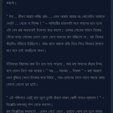
করলো।
” উম .. ভীষণ আরাম পাচ্ছি রাজ … এমন আরাম আমার বর কোনোদিন আমাকে
দেয়নি … থেমো না প্লিজ ! ” – সাবিত্রীর ডায়লগটা শুনে সাধনের মনে হলো
ওটা যেন রমা সাধনকেই উদ্দেশ্য করে বললো। একঘর লোকের সামনে নিজের
বৌকে অন্য লোকের চোদন খেতে দেখে সাধনের রাগ হচ্ছিলো না ; বরং নিজের
বাঁড়াটাও দাঁড়িয়ে উঠছিলো। আজ রাতে রমাকে বাড়ি নিয়ে গিয়ে কিভাবে ঠাপাবে
মনে মনে তাই ভাবছিলো সাধন।
ইতিমধ্যে বিছানায় রাজ চিৎ হয়ে শুয়ে পড়েছে , আর রমা সাধনের বাঁড়ার উপর
বসে চোদন নিতে শুরু করেছে। ” আঃ … আঃআঃ .. উমমম ” – রমা আরামে
চোখ বুজিয়ে ফেলে চিৎকার করে উঠছে , আর চোদনের তালে তালে নাচছে রমার
থোলো থোলো দুধ দুটো।
” এই পজিশনে একটু হাত তুলে চুলটা বাঁধলে দারুন সেক্সী লাগবে ম্যাডাম ! ” –
ডিরেক্টর কমলবাবু পাশ থেকে বললেন।
রমা ডিরেক্টরের কথামতো , চোদন খেতে খেতে , দুহাতে খোলা চুল তুলে মাথায়