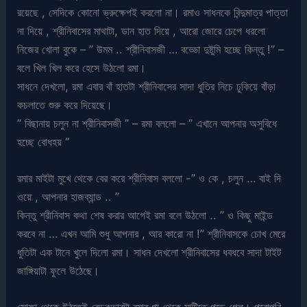
রয়েছে , সেদিকে কোনো ভ্রুক্ষেপই করলো না। রমাও সাধনকে বিন্দুমাত্র পাত্তা
না দিয়ে , শ্রীনিবাসের মাথাটা, ডান হাত দিয়ে , আরো জোরে চেপে ধরলো
নিজের খোলা বুকে – ” উমম .. শ্রীনিবাসজী … বড্ডো দুষ্টুমি হচ্ছে কিন্তু !” –
বলে খিল খিল করে হেসে উঠলো রমা।
সাধনে দেখলো, রমা এবার বাঁ হাতটা শ্রীনিবাসের সাদা ধুতির নিচে ঢুকিয়ে বাঁড়া
কচলাতে শুরু করে দিয়েছে।
” বিছানায় চলুন না শ্রীনিবাসজী ” – রমা বললো – ” এখানে আপনার অসুবিধে
হচ্ছে বোধহয় “
রমার মাইটা মুখে থেকে বের করে শ্রীনিবাস বললো -” ও কে , চলুন … বাই দি
ওয়ে , আপনার হাজব্যান্ড .. ”
কিন্তু শ্রীনিবাস কথা শেষ করার আগেই রমা বলে উঠলো .. ” ও কিছু মাইন্ড
করবে না … এখন আমি শুধু আপনার , আর কারো না !” শ্রীনিবাসকে চোখ মেরে
ধুতিটা এক টানে খুলে দিলো রমা। সাধন দেখলো শ্রীনিবাসের ধবধবে সাদা টাইট
জাঙ্গিয়াটা ফুলে উঠেছে।