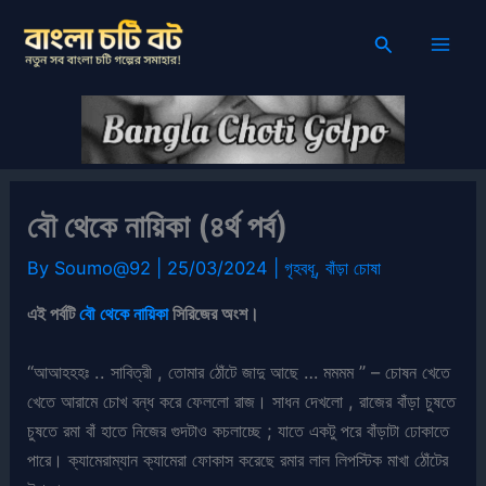
Skip
Search
to
content
বৌ থেকে নায়িকা (৪র্থ পর্ব)
By
Soumo@92
|
25/03/2024
|
গৃহবধূ
,
বাঁড়া চোষা
এই পর্বটি
বৌ থেকে নায়িকা
সিরিজের অংশ।
“আআহহহঃ .. সাবিত্রী , তোমার ঠোঁটে জাদু আছে … মমমম ” – চোষন খেতে
খেতে আরামে চোখ বন্ধ করে ফেললো রাজ। সাধন দেখলো , রাজের বাঁড়া চুষতে
চুষতে রমা বাঁ হাতে নিজের গুদটাও কচলাচ্ছে ; যাতে একটু পরে বাঁড়াটা ঢোকাতে
পারে। ক্যামেরাম্যান ক্যামেরা ফোকাস করেছে রমার লাল লিপস্টিক মাখা ঠোঁটের