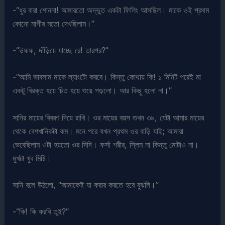
-“ধুর বারা শোননা! আমারতো অদ্ভুত একটা ফিলিং আসছিল। মাকে ওই প্রথম
কোনো মাগীর মতো দেখছিলাম।”
-“উফফ, দাঁড়িয়ে যাচ্ছে রে! তারপর?”
-“আমি ভাবলাম মাকে ল্যাংটো করবে। কিন্তু কোথায় কি! ১ মিনিট পরেই মা
একটু বিরক্ত হয়ে চিত হয়ে শুয়ে পড়লো। আর কিছু হলো না।”
সানির মায়ের বিবরণ দিয়ে রাখি। ওর মায়ের বয়স তখন ৩৯, যেটা আমার মায়ের
থেকে বেশখানিকটা কম। মনে পরে যখন প্রথম ওর বাড়ি যাই; আমারা
ভেবেছিলাম ওটা হয়তো ওর দিদি। ফর্সা শরীর, স্লিম না কিন্তু মোটাও না।
মুখটা খুব মিষ্টি।
সানি বলে উঠলো, “আমাকেই যা করার করতে হবে বুঝলি।”
-“কি! কি করবি তুই?”