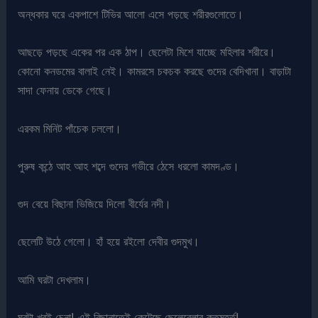
অন্ধকার ঘরে একপাশে টিভির আলো এসে পড়ছে শরীরগুলোতে।
আছড়ে পড়ছে একের পর এক ঠাপ। ছেলেটা মিশে যাচ্ছে মহিলার শরীরে।
কোনো কনডমের বালাই নেই। কামরসে চকচক করছে গুদের বেদিখানা। বাড়াটা
সাদা ফেনায় ডেকে গেছে।
এরকম মিনিট পাঁচেক চললো।
পুরুষ কন্ঠে আহ আহ শব্দে গুদের গভীরে ঠেসে ধরলো কামদণ্ড।
গুদ বেয়ে বিছানা ভিজিয়ে দিলো বীর্যের নদী।
ছেলেটি উঠে গেলো। হাঁ হয়ে রইলো দেবীর গুদমুখ।
আমি ঘরটা দেখলাম।
ঘরটা খুবই চেনা! এই বিছানাতেই কেটেছে ছেলেবেলার কতমুহূর্ত!