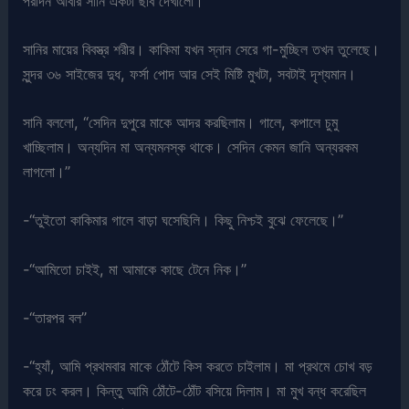
পরদিন আবার সানি একটা ছবি দেখালো।
সানির মায়ের বিবস্ত্র শরীর। কাকিমা যখন স্নান সেরে গা-মুচ্ছিল তখন তুলেছে।
সুন্দর ৩৬ সাইজের দুধ, ফর্সা পোদ আর সেই মিষ্টি মুখটা, সবটাই দৃশ্যমান।
সানি বললো, “সেদিন দুপুরে মাকে আদর করছিলাম। গালে, কপালে চুমু
খাচ্ছিলাম। অন্যদিন মা অন্যমনস্ক থাকে। সেদিন কেমন জানি অন্যরকম
লাগলো।”
-“তুইতো কাকিমার গালে বাড়া ঘসেছিলি। কিছু নিশ্চই বুঝে ফেলেছে।”
-“আমিতো চাইই, মা আমাকে কাছে টেনে নিক।”
-“তারপর বল”
-“হ্যাঁ, আমি প্রথমবার মাকে ঠোঁটে কিস করতে চাইলাম। মা প্রথমে চোখ বড়
করে ঢং করল। কিন্তু আমি ঠোঁটে-ঠোঁট বসিয়ে দিলাম। মা মুখ বন্ধ করেছিল