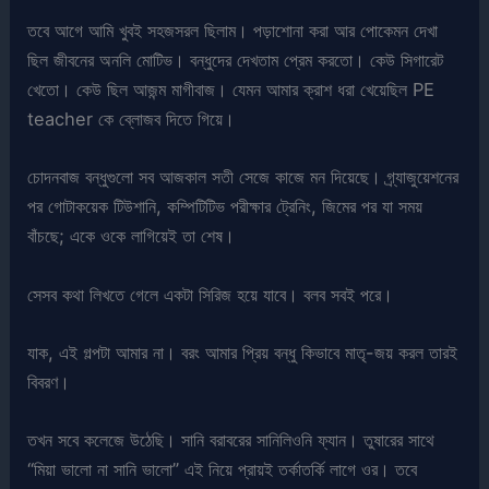
তবে আগে আমি খুবই সহজসরল ছিলাম। পড়াশোনা করা আর পোকেমন দেখা
ছিল জীবনের অনলি মোটিভ। বন্ধুদের দেখতাম প্রেম করতো। কেউ সিগারেট
খেতো। কেউ ছিল আজন্ম মাগীবাজ। যেমন আমার ক্রাশ ধরা খেয়েছিল PE
teacher কে ব্লোজব দিতে গিয়ে।
চোদনবাজ বন্ধুগুলো সব আজকাল সতী সেজে কাজে মন দিয়েছে। গ্র্যাজুয়েশনের
পর গোটাকয়েক টিউশানি, কম্পিটিটিভ পরীক্ষার ট্রেনিং, জিমের পর যা সময়
বাঁচছে; একে ওকে লাগিয়েই তা শেষ।
সেসব কথা লিখতে গেলে একটা সিরিজ হয়ে যাবে। বলব সবই পরে।
যাক, এই গল্পটা আমার না। বরং আমার প্রিয় বন্ধু কিভাবে মাতৃ-জয় করল তারই
বিবরণ।
তখন সবে কলেজে উঠেছি। সানি বরাবরের সানিলিওনি ফ্যান। তুষারের সাথে
“মিয়া ভালো না সানি ভালো” এই নিয়ে প্রায়ই তর্কাতর্কি লাগে ওর। তবে