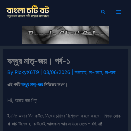
Skip
Search
to
content
বন্ধুর মাতৃ-জয়। পর্ব-১
By
RickyX6T9
|
03/06/2026
|
অজাচার
,
মা-ছেলে
,
মা-বাবা
এই পর্বটি
বন্ধুর মাতৃ-জয়
সিরিজের অংশ।
Hi, আমার নাম পিকু।
ইদানিং আমার দিন কাটছে নিজের চরিত্র বিশ্লেষণ করতে করতে। মিলফ হোক
বা কচি টিনেজার, কাউকেই আজকাল আর এড়িয়ে যেতে পারছি না!