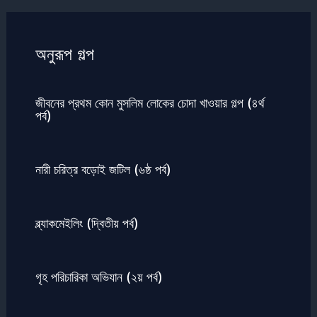
অনুরূপ গল্প
জীবনের প্রথম কোন মুসলিম লোকের চোদা খাওয়ার গল্প (৪র্থ
পর্ব)
নারী চরিত্র বড়োই জটিল (৬ষ্ঠ পর্ব)
ব্ল্যাকমেইলিং (দ্বিতীয় পর্ব)
গৃহ পরিচারিকা অভিযান (২য় পর্ব)