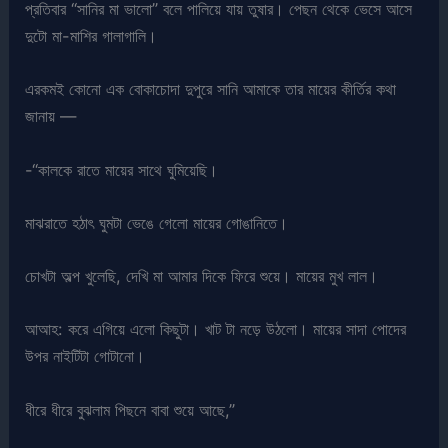
প্রতিবার “সানির মা ভালো” বলে পালিয়ে যায় তুষার। পেছন থেকে ভেসে আসে
দুটো মা-মাশির গালাগালি।
এরকমই কোনো এক বোকাচোদা দুপুরে সানি আমাকে তার মায়ের কীর্তির কথা
জানায় —
-“কালকে রাতে মায়ের সাথে ঘুমিয়েছি।
মাঝরাতে হঠাৎ ঘুমটা ভেঙে গেলো মায়ের গোঙানিতে।
চোখটা অল্প খুলেছি, দেখি মা আমার দিকে ফিরে শুয়ে। মায়ের মুখ লাল।
আআহ: করে এগিয়ে এলো কিছুটা। খাট টা নড়ে উঠলো। মায়ের সাদা পোদের
উপর নাইটিটা গোটানো।
ধীরে ধীরে বুঝলাম পিছনে বাবা শুয়ে আছে,”