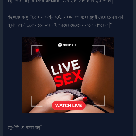
রঘু-“উফ..বাবু কি বলবো আপনাকে…মনে হলো স্বর্গ দর্শন হয়ে গেলো|”
শঙ্করের কাকু-“তোর ও ভাগ্য বটে…ওরকম বড় ঘরের সুন্দরী মেয়ে চোদার সুখ
প্রথম পেলি…তোর তো আর এই গ্রামের মেয়েদের ভালো লাগবে না|”
রঘু-“কি যে বলেন বাবু”