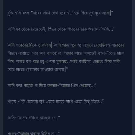
বুড়ি মাসি বলল-“মায়ের সাথে দেখা হবে না..নিচে গিয়ে মুখ ধুয়ে এসো|”
আমি ঘর থেকে বেরোতেই, পিছন থেকে শংকরের ডাক শুনলাম-“অভি…”
আমি শংকরের দিকে তাকালাম| আমি আজ মনে মনে ভেবে রেখেছিলাম শঙ্করের
পিছনে লাগাতে এবার আর কাদবো না| আমার কাছে আসতেই বলল-“তোর মাকে
নিয়ে আমার বাবা আর রঘু এখনো ঘুমাচ্ছে..সবাই বলছিলো ভোরের দিকে নাকি
তোর মায়ের চেচানোর আওয়াজ শুনেছে|”
আমি কথা পাত্তা না দিয়ে বললাম-“আমার খিদে পেয়েছে…”
শংকর -“কি ছেলেরে তুই..তোর মায়ের সাথে এতো কিছু ঘটছে..”
আমি-“আমার বাবাকে আসতে দে..”
শংকর-“আমার বাবাকে চিনিস না…”