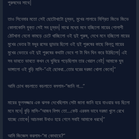
পুরুষদের সাথে|
তাও সিনেমার মতো সেই ছোটোখাটো চুম্বন, মুখের লালায়ে মিশ্রিত জিভে জিভে
কোলাকোলি যুক্ত সেই সব চুম্বন| মাঝে মধ্যে মনে হচ্ছিলো মায়ের গোলাপী
ঠোটখানা যেনো কামড়ে চেটে খাচ্ছিলো ওই দুই পুরুষ, দেখে মনে হচ্ছিলো মায়ের
মুখের ভেতর টা মধুর রসের ভান্ডার ছিলো ওই দুই পুরুষের কাছে কিন্তু মায়ের
মুখের ভেতরে ওই দুই পুরুষের কথাটা ভেবে গা টা ঘিন ঘিন করে উঠছিলো| এই
সব ভাবতে ভাবতে কখন যে ঘুমিয়ে পড়েছিলাম তার খেয়াল নেই| আমাকে ঘুম
ভাঙ্গালো ওই বুড়ি মাসি-“এই ছোকরা..তোর ঘরের দরজা খোলা কেনো|”
আমি চোখ কচলাতে কচলাতে বললাম-“জানি না…”
মায়ের ফুলসজ্জার এক ঝলক দেখেছিলাম সেটা জানা জানি হয়ে যাওয়ার ভয় ছিলো
মনে মনে| বুড়ি মাসি-“আজব বিপদ তো…কেউ এরকম ভাবে দরজা খুলে রেখে
যাচ্ছে তোকে| আচমকা উধাও হয়ে গেলে সবাই আমাকে ধরবে|”
আমি জিজ্ঞেস করলাম-“মা কোথায়ে?”