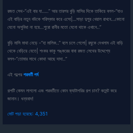
রজত সেথ-“এই বার যা…..” আর তারপর বুড়ি মাসির দিকে তাকিয়ে বলল-“যাও
এই বাড়ির নতুন বউকে পরিস্কার করে এসো|…সাড়া দুপুর খেয়াল রাখবে…কোনো
যেনো অসুবিধা না হয়ে…পুরো রানীর মতো যেনো থাকে এখানে..”
বুড়ি মাসি মাথা নেড়ে -“হা মালিক..” বলে চলে গেলো| রঘুকে দেখলাম এই বাড়ি
থেকে বেড়িয়ে যেতে| শংকর কাকু শঙ্করের বাবা রজত সেথের উদ্দেশ্যে
বলল-“তোমার সাথে কোথা আছে দাদা..”
এই গল্পের
পরবর্তী পর্ব
গল্পটি কেমন লাগলো এবং পরবর্তীতে কোন ক্যাটাগরির গল্প চান? কমেন্ট করে
জানান। ধন্যবাদ!
মোট পড়া হয়েছে:
4,351