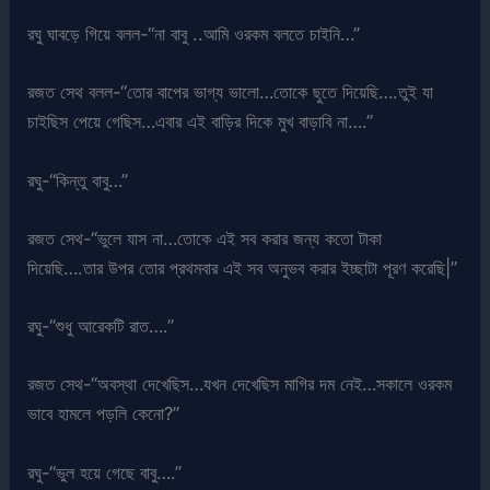
রঘু ঘাবড়ে গিয়ে বলল-“না বাবু ..আমি ওরকম বলতে চাইনি…”
রজত সেথ বলল-“তোর বাপের ভাগ্য ভালো…তোকে ছুতে দিয়েছি….তুই যা
চাইছিস পেয়ে গেছিস…এবার এই বাড়ির দিকে মুখ বাড়াবি না….”
রঘু-“কিন্তু বাবু…”
রজত সেথ-“ভুলে যাস না…তোকে এই সব করার জন্য কতো টাকা
দিয়েছি….তার উপর তোর প্রথমবার এই সব অনুভব করার ইচ্ছাটা পূরণ করেছি|”
রঘু-“শুধু আরেকটি রাত….”
রজত সেথ-“অবস্থা দেখেছিস…যখন দেখেছিস মাগির দম নেই…সকালে ওরকম
ভাবে হামলে পড়লি কেনো?”
রঘু-“ভুল হয়ে গেছে বাবু….”