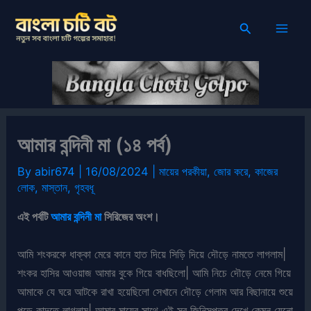
Skip
Search
to
content
আমার বন্দিনী মা (১৪ পর্ব)
By
abir674
|
16/08/2024
|
মায়ের পরকীয়া
,
জোর করে
,
কাজের
লোক
,
মাস্তান
,
গৃহবধূ
এই পর্বটি
আমার বন্দিনী মা
সিরিজের অংশ।
আমি শংকরকে ধাক্কা মেরে কানে হাত দিয়ে সিড়ি দিয়ে দৌড়ে নামতে লাগলাম|
শংকর হাসির আওয়াজ আমার বুকে গিয়ে বাধছিলো| আমি নিচে দৌড়ে নেমে গিয়ে
আমাকে যে ঘরে আটকে রাখা হয়েছিলো সেখানে দৌড়ে গেলাম আর বিছানায়ে শুয়ে
পড়ে কাদতে লাগলাম| আমার মায়ের সাথে এই সব জিনিসপত্র দেখে কেমন যেনো