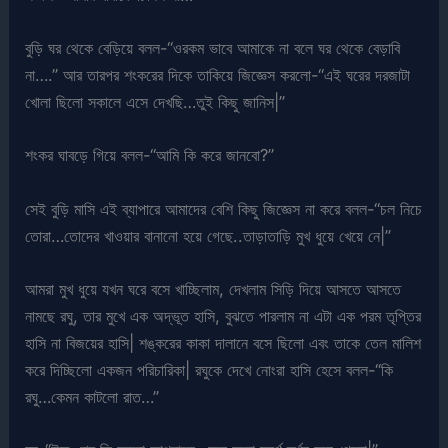
বুড়ি ঘর থেকে বেড়িয়ে বলল-“ওরকম ভাবে আমাকে না বলে ঘর থেকে বেড়াবি
না….” আর তারপর শংকরের দিকে তাকিয়ে জিজ্ঞেস করলো-“এই ঘরের দরজাটা
খোলা ছিলো সকালে এসে দেখছি…তুই কিছু জানিস|”
শংকর ঘাবড়ে গিয়ে বলল-“আমি কি করে জানবো?”
সেই বুড়ি মাসি এই ব্যাপারে আমাদের বেশি কিছু জিজ্ঞেস না করে বলল-“চল নিচে
তোরা…তোদের খাওয়ার বানানো হয়ে গেছে..তাড়াতাড়ি মুখ ধুয়ে খেয়ে নে|”
আমরা মুখ ধুয়ে যখন ঘরে বসে খাচ্ছিলাম, দেখলাম সিড়ি দিয়ে আসতে আসতে
নামছে রঘু, তার মুখে এক অদ্ভূত হাসি, বুঝতে পারলাম না এটা এক পরম তৃপ্তির
হাসি না বিজয়ের হাসি| শঙ্করের কাকা দালানে বসে ছিলো এবং তাকে তেল মালিশ
করে দিচ্ছিলো একজন পরিচারিকা| রঘুকে দেখে নোংরা হাসি হেসে বলল-“কি
রঘু…কেমন কাটলো রাত…”