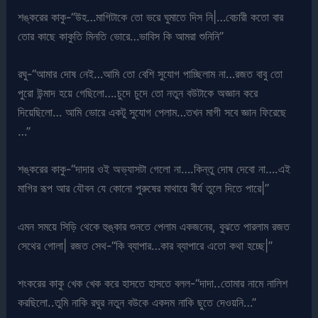
শঙ্করের কাকু-“উহ…মাগিটাকে তো ভরে ঘুমাতে দিস নি|…বেচারী কতো বার
তোর কাছে কাকুতি মিনতি ভোরে…ভাবিস কি আমরা শুনিনি”
রঘু-“আমার দোষ নেই…আমি তো বেশি সুযোগ পাচ্ছিলাম না…রজত বাবু তো
পুরো উন্মাদ হয়ে গেছিলো….চুদে চুদে তো নতুন বউটাকে অজ্ঞান করে
দিয়েছিলো… আমি ভোরে একটু সুযোগ পেলাম…তখন মাগী সবে জ্ঞান ফিরেছে
…”
শঙ্করের কাকু-“দাদার ওই অভ্যাসটা গেলো না….কিন্তু দোষ দেবো না….এই
মাগির রূপ আর যৌবন যে কোনো পুরুষের মাথায়ে বীর্য তুলে দিতে পারে|”
এমন সময়ে সিড়ি থেকে হুঙ্কার শুনতে পেলাম একজনের, বুঝতে পারলাম রজত
সেথের গোলা| রজত সেথ-“কি ব্যাপার…কার ব্যাপারে এতো কথা হচ্ছে|”
শংকরের কাকু খেক খেক করে হাসতে হাসতে বলল-“দাদা..তোমার নামে নালিশ
করছিলো..তুমি নাকি রঘুর নতুন বউকে একদম নাকি ছুতে দেওয়নি…”