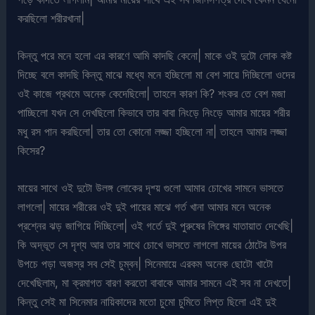
করছিলো শরীরখানা|
কিন্তু পরে মনে হলো এর কারণে আমি কাদছি কেনো| মাকে ওই দুটো লোক কষ্ট
দিচ্ছে বলে কাদছি কিন্তু মাঝে মধ্যে মনে হচ্ছিলো মা বেশ সায়ে দিচ্ছিলো ওদের
ওই কাজে প্রথমে অনেক কেদেছিলো| তাহলে কারণ কি? শংকর তে বেশ মজা
পাচ্ছিলো যখন সে দেখছিলো কিভাবে তার বাবা নিংড়ে নিংড়ে আমার মায়ের শরীর
মধু রস পান করছিলো| তার তো কোনো লজ্জা হচ্ছিলো না| তাহলে আমার লজ্জা
কিসের?
মায়ের সাথে ওই দুটো উলঙ্গ লোকের দৃশ্য় গুলো আমার চোখের সামনে ভাসতে
লাগলো| মায়ের শরীরের ওই দুই পায়ের মাঝে গর্ত খানা আমার মনে অনেক
প্রশ্নের ঝড় জাগিয়ে দিচ্ছিলো| ওই গর্তে দুই পুরুষের লিঙ্গের যাতায়াত দেখেছি|
কি অদ্ভূত সে দৃশ্য আর তার সাথে চোখে ভাসতে লাগলো মায়ের ঠোটের উপর
উপচে পড়া অজস্র সব সেই চুম্বন| সিনেমায়ে এরকম অনেক ছোটো খাটো
দেখেছিলাম, মা ক্রমাগত বারণ করতো বাবাকে আমার সামনে এই সব না দেখতে|
কিন্তু সেই মা সিনেমার নায়িকাদের মতো চুমো চুমিতে লিপ্ত ছিলো এই দুই