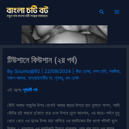
Skip
Search
to
content
টিউশানে ফিউশান (২য় পর্ব)
By
Soumo@92
|
22/09/2024
|
বাঁড়া চোষা
,
বগল চাটা
,
পরকীয়া
,
তরুণ-বয়স্ক
,
ছাত্র/ছাত্রীর মা
,
গৃহবধূ
,
গুদ চোষা
এই গল্পের
পূর্ববর্তী পর্ব
বৌদি আমার প্যান্টের উপর থেকেই আবার বাড়ার উপরে হাত বুলাতে লাগল, আমি
বৌদির দুই বাহুকে দু’হাতে ধরে ওকে উপরে তুলে আনলাম, ওর ঘাড়ে-গর্দনে চুমু
খেতে খেতে ওর দুদের উপর হাত লাগিয়ে ওর ব্লাউজের হুঁক গুলো পটাপট খুলে
দিলাম । ডানহাতে ওর ব্লাউজটা টানতে থাকলাম, আর বাম হাতে ওর সায়ার