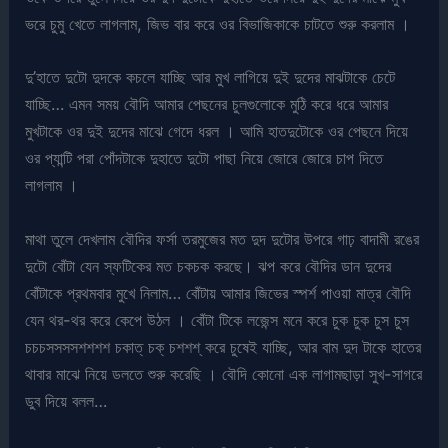
ভরে চুমু খেতে লাগলাম, জিভ বার করে ওর বিভাজিকাকে চাটতে শুরু করলাম ।
দু’হাতে দুটো দুদকে কচলে যাচ্ছি আর মুখ লাগিয়ে দুই দুদের মাঝটাকে চেটে
যাচ্ছি… এমন সময় বৌদি আমার পেছনের চুলগুলোকে মুঠি করে ধরে আমার
মুখটাকে ওর দুই দুদের মাঝে গেদে ধরল । আমি হাতদুটোকে ওর পেছনে দিয়ে
ওর প্যান্টি পরা পোঁদটাকে দুহাতে দুটো পাছা নিয়ে জোরে জোরে চাপ দিতে
লাগলাম ।
মাথা তুলে দেখলাম বৌদির ফর্সা তরমুজের মত দুদ দুটোর উপরে গাঢ় বাদামী রঙের
দুটো বোঁটা যেন স্ফটিকের মত চকচক করছে। ঝপ করে বৌদির ডান দুদের
বোঁটাকে প্রথমবার মুখে নিলাম… বোঁটায় আমার জিভের স্পর্শ পাওয়া মাত্র বৌদি
যেন থর-থর করে কেপে উঠল । বোঁটা টিকে লজেন্স মনে করে চুক চুক চুস চুস
চচচসসসসশশশশ চকাত্ চক্ চশশশ্ করে চুষেই যাচ্ছি, আর বাম দুদ টাকে হাতের
থাবার মাঝে নিয়ে ডলতে শুরু করেছি । বৌদি কোনো এক লাগামছাড়া সুখ-সাগরে
ডুব দিয়ে বলল…