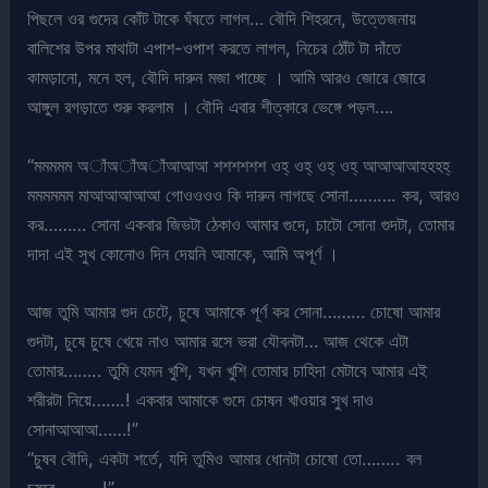
পিছলে ওর গুদের কোঁট টাকে ঘঁষতে লাগল… বৌদি শিহরনে, উত্তেজনায়
বালিশের উপর মাথাটা এপাশ-ওপাশ করতে লাগল, নিচের ঠোঁট টা দাঁতে
কামড়ানো, মনে হল, বৌদি দারুন মজা পাচ্ছে । আমি আরও জোরে জোরে
আঙ্গুল রগড়াতে শুরু করলাম । বৌদি এবার শীত্কারে ভেঙ্গে পড়ল….
“মমমমম অাঁঅাঁঅাঁআআআ শশশশশশ ওহ্ ওহ্ ওহ্ ওহ্ আআআআহহহহ্
মমমমমম মাআআআআআ গোওওওও কি দারুন লাগছে সোনা………. কর, আরও
কর……… সোনা একবার জিভটা ঠেকাও আমার গুদে, চাটো সোনা গুদটা, তোমার
দাদা এই সুখ কোনোও দিন দেয়নি আমাকে, আমি অপূর্ণ ।
আজ তুমি আমার গুদ চেটে, চুষে আমাকে পূর্ণ কর সোনা……… চোষো আমার
গুদটা, চুষে চুষে খেয়ে নাও আমার রসে ভরা যৌবনটা… আজ থেকে এটা
তোমার…….. তুমি যেমন খুশি, যখন খুশি তোমার চাহিদা মেটাবে আমার এই
শরীরটা নিয়ে…….! একবার আমাকে গুদে চোষন খাওয়ার সুখ দাও
সোনাআআআ……!”
“চুষব বৌদি, একটা শর্তে, যদি তুমিও আমার ধোনটা চোষো তো…….. বল
চুষবে……….!”