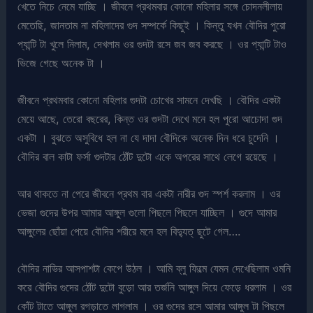
খেতে নিচে নেমে যাচ্ছি । জীবনে প্রথমবার কোনো মহিলার সঙ্গে চোদনলীলায়
মেতেছি, জানতাম না মহিলাদের গুদ সম্পর্কে কিছুই । কিন্তু যখন বৌদির পুরো
প্যান্টি টা খুলে নিলাম, দেখলাম ওর গুদটা রসে জব জব করছে । ওর প্যান্টি টাও
ভিজে গেছে অনেক টা ।
জীবনে প্রথমবার কোনো মহিলার গুদটা চোখের সামনে দেখছি । বৌদির একটা
মেয়ে আছে, তেরো বছরের, কিন্ত ওর গুদটা দেখে মনে হল পুরো আচোদা গুদ
একটা । বুঝতে অসুবিধে হল না যে দাদা বৌদিকে অনেক দিন ধরে চুদেনি ।
বৌদির বাল কাটা ফর্সা গুদটার ঠোঁট দুটো একে অপরের সাথে লেগে রয়েছে ।
আর থাকতে না পেরে জীবনে প্রথম বার একটা নারীর গুদ স্পর্শ করলাম । ওর
ভেজা গুদের উপর আমার আঙ্গুল গুলো পিছলে পিছলে যাচ্ছিল । গুদে আমার
আঙ্গুলের ছোঁয়া পেয়ে বৌদির শরীরে মনে হল বিদ্যুত্ ছুটে গেল….
বৌদির নাভির আসপাশটা কেপে উঠল । আমি ব্লু ফিল্মে যেমন দেখেছিলাম ওমনি
করে বৌদির গুদের ঠোঁট দুটো বুড়ো আর তর্জনি আঙ্গুল দিয়ে ফেড়ে ধরলাম । ওর
কোঁট টাতে আঙ্গুল রগড়াতে লাগলাম । ওর গুদের রসে আমার আঙ্গুল টা পিছলে