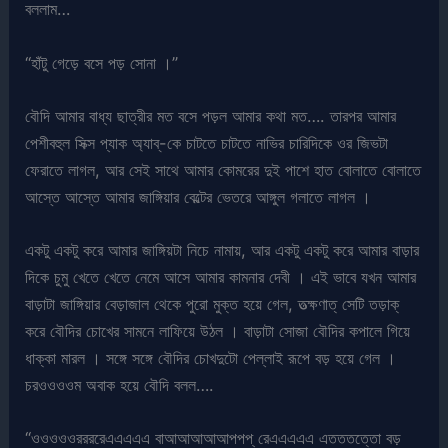
বললাম…
“হাঁটু গেড়ে বসে পড় সোনা ।”
বৌদি আমার বাধ্য ছাত্রীর মত বসে পড়ল আমার কথা মত…. তারপর আমার
পেশীবহুল সিক্স প্যাক অ্যাব্-কে চাটতে চাটতে নাভির চারিদিকে ওর জিভটা
ফেরাতে লাগল, আর সেই সাথে আমার কোমরের দুই পাশে হাত বোলাতে বোলাতে
আস্তে আস্তে আমার জাঙ্গিয়ার বেল্টের ভেতরে আঙ্গুল গলাতে লাগল ।
একটু একটু করে আমার জাঙ্গিয়টা নিচে নামায়, আর একটু একটু করে আমার বাড়ার
দিকে চুমু খেতে খেতে নেমে আসে আমার কামনার দেবী । এই ভাবে যখন আমার
বাড়াটা জাঙ্গিয়ার বেড়াজাল থেকে পুরো মুক্ত হয়ে গেল, তত্ক্ষণাত্ সেটি তড়াক্
করে বৌদির চোখের সামনে লাফিয়ে উঠল । বাড়াটা সোজা বৌদির কপালে গিয়ে
ধাক্কা মারল । সঙ্গে সঙ্গে বৌদির চোখদুটো পেল্লাই রূপে বড় হয়ে গেল ।
চরওওওওম অবাক হয়ে বৌদি বলল….
“ওওওওওররররেএএএএএ বাআআআআআপপপ্ রেএএএএএ এতততত্তো বড়