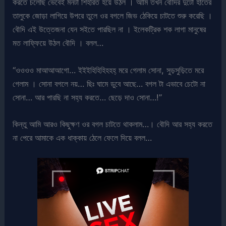
করতে চলেছি ভেবেই মনটা শিহরিত হয়ে উঠল । আমি তখন বৌদির দুটো হাতের
তালুকে জোড়া লাগিয়ে উপরে তুলে ওর বগলে জিভ ঠেকিয়ে চাটতে শুরু করেছি ।
বৌদি এই উত্তেজনা যেন সইতে পারছিল না । ইলেকট্রিক শক লাগা মানুষের
মত লাফ্ফিয়ে উঠল বৌদি । বলল…
“ওওওও মাআআআগো… ইইইহিহিহিহহহ্ মরে গেলাম সোনা, সুড়সুড়িতে মরে
গেলাম । সোনা বগলে নয়… ছিঃ ঘামে ডুবে আছে… বগল টা এভাবে চেটো না
সোনা… আর পারছি না সহ্য করতে… ছেড়ে দাও সোনা…!”
কিন্তু আমি আরও কিছুক্ষণ ওর বগল চাটতে থাকলাম…। বৌদি আর সহ্য করতে
না পেরে আমাকে এক ধাক্কায় ঠেলে ফেলে দিয়ে বলল…