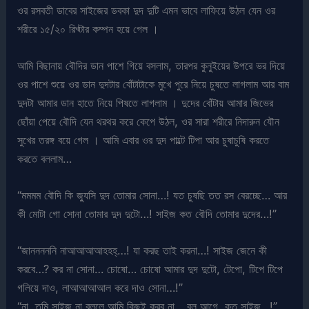
ওর রসবতী ডাবের সাইজের ডবকা দুদ দুটি এমন ভাবে লাফিয়ে উঠল যেন ওর
শরীরে ১৫/২০ রিখ্টার কম্পন হয়ে গেল ।
আমি বিছানায় বৌদির ডান পাশে গিয়ে বসলাম, তারপর কুনুইয়ের উপরে ভর দিয়ে
ওর পাশে শুয়ে ওর ডান দুদটার বোঁটাটাকে মুখে পুরে নিয়ে চুষতে লাগলাম আর বাম
দুদটা আমার ডান হাতে নিয়ে পিষতে লাগলাম । দুদের বোঁটায় আমার জিভের
ছোঁয়া পেয়ে বৌদি যেন থরথর করে কেপে উঠল, ওর সারা শরীরে নিদারুন যৌন
সুখের তরঙ্গ বয়ে গেল । আমি এবার ওর দুদ পাল্টে টিপা আর চুষাচুষি করতে
করতে বললাম…
“মমমম বৌদি কি জ্যুসি দুদ তোমার সোনা…! যত চুষছি তত রস বেরচ্ছে… আর
কী মোটা গো সোনা তোমার দুদ দুটো…! সাইজ কত বৌদি তোমার দুদের…!”
“জানননননি নাআআআআহহহ্…! যা করছ তাই করনা…! সাইজ জেনে কী
করবে…? কর না সোনা… চোষো… চোষো আমার দুদ দুটো, টেপো, টিপে টিপে
গলিয়ে দাও, লাআআআআল করে দাও সোনা…!”
“না, তুমি সাইজ না বললে আমি কিছুই করব না… বল আগে, কত সাইজ…!”