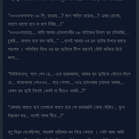
“ওওওওফফফফ্ ৩৬ সি, হয়েছে…? মনে শান্তি হয়েছে…? এবার চোষো,
নাহলে ভালো হবে না বলে দিচ্ছি…!”
“ওওওওহহহহহ্… আমি আমার চোদনদেবীর ৩৬ সাইজের বিশাল দুদ চটকাচ্ছি…
চুষছি… মাতাল হয়ে যাব আমি…” …বলেই আবার ওর দুদ দুটোর উপরে হুমড়ে
পড়লাম । সর্বশক্তি দিয়ে ওর দুদ দুটোকে টিপে ধরতেই বৌদি ককিয়ে উঠে
বলল…
“উউউফফফ্, গলে গেল রে… ওরে হারামজাদা, আমার দুদ দুটোকে থেঁতলে দিলে
রে… মাআআআ গোওওও… মরে গেলাম… ওরে চোদনবাজ ঢ্যামনা আমার…
কেবল দুদ দুটো নিয়েই খেলবি না নীচেও নামবি…?”
“কোথায় নামতে হবে তোমাকে বলতে হবে গো গুদমারানি সোনা বৌঠান… মুখে
উচ্চারণ কর… তবেই নামব নীচে…!”
ব্লু ফিল্মে দেখেছিলাম, নায়কটা নায়িকার গুদ নিয়ে খেলছে । সেটা আজ আমি