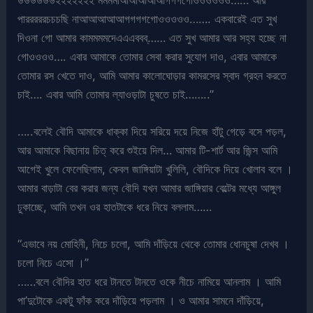
পারররররচচচছি নাআআআআআগগগগগোওওওওও……. একবারেই এত সুখ
দিওনা গো আমার কামমমমদেএএএববব্…… এত সুখ আমার আর সহ্য হচ্ছে না
গোওওওও…. এবার আমাকে তোমার সেবা করার সুযোগ দাও, এবার আমাকে
তোমার রস খেতে দাও, আমি আমার কালোঘোড়ার কামরসের স্বাদ গ্রহন করতে
চাই…. এবার আমি তোমার ল্যাওড়াটা চুষতে চাই……..”
…..বলেই বৌদি আমাকে ধাক্কা দিয়ে সরিয়ে দয়ে নিজে হাঁটু গেড়ে বসে পড়ল,
আর আমাকে বিছানায় চিত্ করে শুইয়ে দিল… আমার টি-শার্ট আর জিন্স আমি
আগেই খুলে ফেলেছিলাম, কেবল জাঙ্গিয়াটা খুলিলি, বৌদিকে দিয়ে খোলাব বলে ।
আমার বাড়াটা বের করার জন্য বৌদি যখন আমার জাঙ্গিয়ার বেল্টের মধ্যে আঙ্গুল
ঢুকাচ্ছে, আমি তখন ওর হাতটাকে ধরে নিয়ে বললাম……
“এভাবে নয় মোহিনী, নিচে চলো, আমি দাঁড়িয়ে থেকে তোমার ধোনচুষা দেখব ।
চলো নিচে এসো ।”
……বলে বৌদির হাত ধরে টানতে টানতে ওকে নীচে নামিয়ে আনলাম । আমি
পা’দুটোকে একটু ফাঁক করে দাঁড়িয়ে পড়লাম । ও আমার সামনে দাঁড়িয়ে,