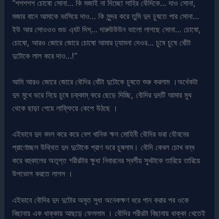
“শশশশশ চোষো সোনা… কি মজাই না দিচ্ছো সাহির বৌদিকে… দাও সোনা,
মজার বানে আমাকে ভাসিয়ে দাও… কি সুন্দর করে তুমি দুদ চুষতে পার সোনা…
ইউ আর সোওওও গুড এ্যট দিস্… দারুউউউন ভালো লাগছে সোনা… চোষো,
চোষো, আরও জোরে জোরে চোষো আমার ঢ্যামনা দেওর… চুষে চুষে বোঁটা
দুটোকে লাল করে দাও…!”
আমি আরও জোরে জোরে বৌদির বোঁটা দুটোকে চুষতে শুরু করলাম ।অর্ধেকটা
দুদ মুখে ভরে নিয়ে চুষে চক্কাম্ করে ছেড়ে দিচ্ছি, বৌদির দুদটি আমার মুখ
থেকে ছাড়া পেয়ে লাফ্ফিয়ে কেপে উঠছে ।
এইভাবে দুদ বদল করে করে বেশ খানিক ক্ষন মোহিনী বৌদির ভরা যৌবনের
প্রাণোচ্ছল উথ্থিত দুদ দুটোকে প্রাণ ভরে চুষলাম। বৌদি কেবল চোখ বন্ধ
করে বহুকালের অতৃপ্ত শরীরটার ক্ষুধা নিবারনের স্বর্গীয় সুখটাকে তারিয়ে তারিয়ে
উপভোগ করতে লাগল ।
এইভাবে বৌদির দুদ দুটোর অমৃত সুধা অনেকক্ষণ ধরে পান করার পর ওকে
বিছানায় এক ধাক্কায় আছড়ে ফেললাম । বৌদির শরীরটা বিছানায় ধাক্কা খেতেই