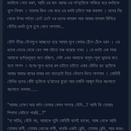
গুদটাকে গেদে ধরল, আমি ওর জাং বরাবর ওর পা’দুটোকে পাকিয়ে ধরে গুদটাকে
খুলে নিলাম । তারপর জিভ বের করে ওর গুদটা চাটতে শুরু করলাম । গুদের নিচ
থেকে উপর পর্যন্ত চেটে চেটে ওর গুদের কামরস আর আমার লালরস মিশিয়ে
বৌদির গুদটা চুষে চুষে খেতে লাগলাম…
বৌদি তীব্র যৌনসুখে আচ্ছন্ন হয়ে আমার মুখে কোমর ঠেঁসে ঠেঁসে ধরল । ওর
গুদের ভেতর থেকে যেন গঙ্গা বইতে শুরু করেছে তখন । যে গুদটা এক সময়
আমাকে দুর্গন্ধযুক্ত মনে হচ্ছিল, সেটা এখন আমাকে অমৃত-সুধা ভান্ডার মনে
হতে লাগল । মনের সুখে গুদের রস চাটতে চাটতে এবার বৌদির দুদ দুটোকে
আবার আমার বাঘের থাবার মত হাতদুটো দিয়ে থেঁতলে দিতে লাগলাম । মোহিনী
বৌদির দুদের বোঁটা দুটোকে দু’হাতের বুড়ো আর তর্জনি আঙ্গুল দিয়ে কচলাতে
কচলাতে বললাম……
“আমার চোষণ আর মর্দন তোমার কেমন লাগছে বৌদি…? আমি কি তোমার
পিপাসা মেটাতে পারছি…?”
“না সাহির, বৌদি নয়, আমাকে তুমি মোহিনী বলেই ডাকো, আজ থেকে আমি
তোমার মাগী, তোমার ধোনের দাসী, খানকি একটা রেন্ডি, তোমার রেন্ডি, আর কারও