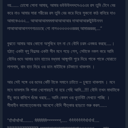
নয়…… চোষো সোনা আমার, আমার গুউউউদদদদেএএএর রস তুমি টেনে বের
করে নাও আমার সারা শরীরের রস তুমি বের করে দিয়ে সুকনো কাঠ বানিয়ে দাও
আমাকেএএএ… আআআআমমমমাআআআআর দাআআআরুউ়ুউউননন
লাআআআআগগগগচচচছে গো নাগওওওওওওরররর্ আমাররররর্….”
বুঝতে আমার আর কোনো অসুবিধে হল না যে বৌদি চরম এনজয় করছে….।
হঠাত্ একটা ব্লু ফিল্মের একটা সীন মনে পড়ে গেল, সেটাকে নকল করে আমি
বৌদির গুদে আমার ডান হাতের মধ্যমা আঙ্গুলটা পুরে দিয়ে পাকে পাকে ঘোরাতে
লাগলাম, বাম হাত দিয়ে ওর ডান মাইটাকে চটকাতে থাকলাম ।
আর সেই সঙ্গে ওর গুদের কোঁট টাকে সমানে চাটতে – চুষতে থাকলাম । মনে
মনে ভাবলাম কি পাকা খেলোয়ড়ই না হয়ে গেছি আমি…!!! বৌদি তখন মাথাটাকে
উঁচু করে বালিশে গুঁজে ধরছে… আমি কেবল ওর থুতনিটা দেখতে পাচ্ছি ।
সীমাহীন কামোত্তেজনার আবেশে বৌদি শীত্কার ছাড়তে শুরু করল……
“হাঁআঁআঁআঁ…….. মঁমঁমঁমঁমঁমঁম্শ্শ্শ্শ্শ্শ্….. গঁগঁগঁগঁগঁগঁগঁঅঁঅঁঅঁ….
উউউউউউইইইইইইই মমমমাআআআআআগগগগোওওওওওও…… আর