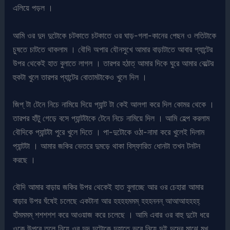
এলিয়ে পড়ল ।
আমি ওর দুদ দুটোকে চটকাতে চটকাতে ওর ঘাড়-গলা-কানের পেছন ও লতিটাকে
চুষতে চাটতে থাকলাম । বৌদি অপার যৌনসুখে আমার বাড়াটাতে আবার প্যান্টের
উপর থেকেই হাত বুলাতে লাগল । তারপর হঠাত্ আমার দিকে ঘুরে আমার বেল্টের
হুকটা খুলে তারপর প্যান্টের বোতামটাকেও খুলে দিল ।
জিপ্ টা টেনে নিচে নামিয়ে দিয়ে প্যান্ট টা কেই আলগা করে দিল কোমর থেকে ।
তারপর হাঁটু গেড়ে বসে প্যান্টটাকে টেনে নিচে নামিয়ে দিল । আমি হেল্প করলাম
বৌদিকে প্যান্টটা পুরে খুলে দিতে । পা-দুটোকে ওঠা-নামা করে খুলেই দিলাম
প্যান্টটা । আমার জকির ভেতরে দুমড়ে থাকা বিস্ফারিত ধোনটা তখন টনটন
করছে ।
বৌদি আমার বাড়ায় জকির উপর থেকেই হাত বুলাচ্ছে আর ওর চেহারা আমার
বাড়ার উপর ঘঁষেই চলেছে একটানা আর হহহহমমম্ হহহননন্ আআআহহহহ্
হাঁমমমম্ শশশশশ করে আওয়াজ করে চলেছে । আমি এবার ওর বাহু দুটো ধরে
ওকে উপরে তুলে নিয়ে ওর দুদ দুটোকে দুহাতে ভরে নিয়ে দুই দুদের মাঝে মুখ