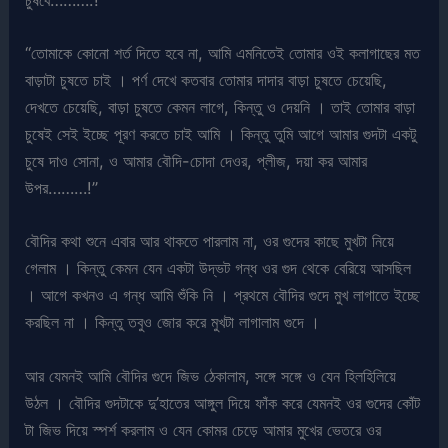
“তোমাকে কোনো শর্ত দিতে হবে না, আমি এমনিতেই তোমার ওই কলাগাছের মত
বাড়াটা চুষতে চাই । পর্ণ দেখে কতবার তোমার দাদার বাড়া চুষতে চেয়েছি,
দেখতে চেয়েছি, বাড়া চুষতে কেমন লাগে, কিন্তু ও দেয়নি । তাই তোমার বাড়া
চুষেই সেই ইচ্ছে পূরণ করতে চাই আমি । কিন্তু তুমি আগে আমার গুদটা একটু
চুষে দাও সোনা, ও আমার বৌদি-চোদা দেওর, প্লীজ, দয়া কর আমার
উপর………!”
বৌদির কথা শুনে এবার আর থাকতে পারলাম না, ওর গুদের কাছে মুখটা নিয়ে
গেলাম । কিন্তু কেমন যেন একটা উদ্ভট গন্ধ ওর গুদ থেকে বেরিয়ে আসছিল
। আগে কখনও এ গন্ধ আমি শুঁকি নি । প্রথমে বৌদির গুদে মুখ লাগাতে ইচ্ছে
করছিল না । কিন্তু তবুও জোর করে মুখটা লাগালাম গুদে ।
আর যেমনই আমি বৌদির গুদে জিভ ঠেকালাম, সঙ্গে সঙ্গে ও যেন হিলহিলিয়ে
উঠল । বৌদির গুদটাকে দু’হাতের আঙ্গুল দিয়ে ফাঁক করে যেমনই ওর গুদের কোঁট
টা জিভ দিয়ে স্পর্শ করলাম ও যেন কোমর চেড়ে আমার মুখের ভেতরে ওর