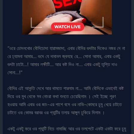
“ওরে চোদনখোর বৌদিচোদা হারামজাদা, এবার বৌদির গুদটার দিকেও নজর দে না
রে ঢ্যামনা আমার… গুদে যে দাবানল জ্বলছে রে… সোনা আমার, এবার একটু
গুদটা চাটো…! আমার লক্ষীটি… আর কষ্ট দিও না… এবার একটু তৃপ্তি দাও
সোনা…!”
বৌদির এই আকুতি দেখে আর থামতে পারলাম না… আমি বৌদিকে এভাবেই কষ্ট
দিয়ে ওর মুখ থেকে সব নোংরা কথা শুনতে চেয়েছিলাম । সেই ইচ্ছে পূরণ
হওয়ায় আমি এবার ওর জাং-এর পাশে বসে ওর নাভি-কোমরে চুমু খেয়ে চাটতে
চাটতে ওর কোমর বরাবর ওর প্যান্টির তলায় আঙ্গুল ঢুকিয়ে দিলাম ।
একটু একটু করে ওর প্যান্টি নিচে নামাচ্ছি আর ওর তলপেটে একটা একটা করে চুমু