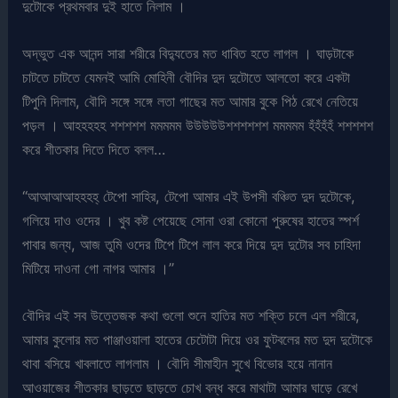
দুটোকে প্রথমবার দুই হাতে নিলাম ।
অদ্ভুত এক আনন্দ সারা শরীরে বিদ্যুতের মত ধাবিত হতে লাগল । ঘাড়টাকে
চাটতে চাটতে যেমনই আমি মোহিনী বৌদির দুদ দুটোতে আলতো করে একটা
টিপুনি দিলাম, বৌদি সঙ্গে সঙ্গে লতা গাছের মত আমার বুকে পিঠ রেখে নেতিয়ে
পড়ল । আহহহহহ শশশশশ মমমমম উউউউউশশশশশশ মমমমম হঁহঁহঁহঁ শশশশশ
করে শীতকার দিতে দিতে বলল…
“আআআআহহহহ্ টেপো সাহির, টেপো আমার এই উপসী বঞ্চিত দুদ দুটোকে,
গলিয়ে দাও ওদের । খুব কষ্ট পেয়েছে সোনা ওরা কোনো পুরুষের হাতের স্পর্শ
পাবার জন্য, আজ তুমি ওদের টিপে টিপে লাল করে দিয়ে দুদ দুটোর সব চাহিদা
মিটিয়ে দাওনা গো নাগর আমার ।”
বৌদির এই সব উত্তেজক কথা গুলো শুনে হাতির মত শক্তি চলে এল শরীরে,
আমার কুলোর মত পাঞ্জাওয়ালা হাতের চেটোটা দিয়ে ওর ফুটবলের মত দুদ দুটোকে
থাবা বসিয়ে খাবলাতে লাগলাম । বৌদি সীমাহীন সুখে বিভোর হয়ে নানান
আওয়াজের শীতকার ছাড়তে ছাড়তে চোখ বন্ধ করে মাথাটা আমার ঘাড়ে রেখে