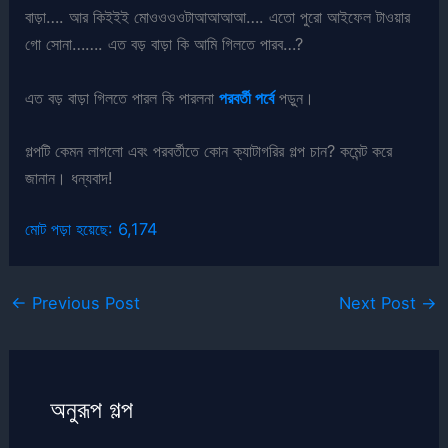
বাড়া…. আর কিইইই মোওওওওটাআআআআ…. এতো পুরো আইফেল টাওয়ার
গো সোনা……. এত বড় বাড়া কি আমি গিলতে পারব…?
এত বড় বাড়া গিলতে পারল কি পারলনা
পরবর্তী পর্বে
পড়ুন।
গল্পটি কেমন লাগলো এবং পরবর্তীতে কোন ক্যাটাগরির গল্প চান? কমেন্ট করে
জানান। ধন্যবাদ!
মোট পড়া হয়েছে:
6,174
←
Previous Post
Next Post
→
অনুরূপ গল্প