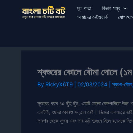
Skip
মূল পাতা
বিভাগ সমূহ
to
আমাদের নেটওয়ার্ক
যোগাযো
content
শ্বশুরের কোলে বৌমা দোলে (১ম 
By
RickyX6T9
|
02/03/2024
|
শ্বশুর-বৌমা
সুজয়ের বয়স ৪৫ ছুঁই ছুঁই, একটি ভালো কোম্পানিতে উচ্চ প
একটাই, ওদের কোনও সন্তান নেই। নিজের একমাত্র ভাইপো 
তারপর থেকে সুজয় এবং তার স্ত্রী দুজনে মিলে রমেনকে ন