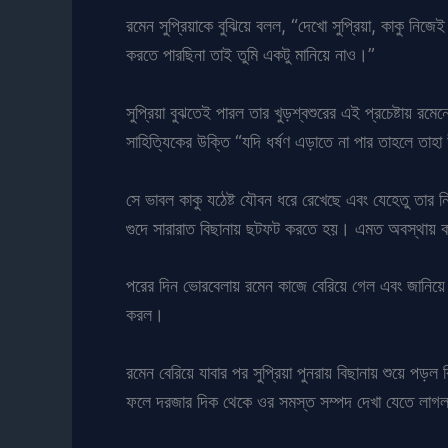
রমেন সুপ্রিয়াকে বুঝিয়ে বলল, “দেখো সুপ্রিয়া, কাকু
করতে পারছিনা তাই তুমি একটু মানিয়ে নাও।”
সুপ্রিয়া বুঝতেই পারল তার খুড়শ্বশুরের এই প্রচেষ্টা
সাহিত্যিকের উক্তি “যদি ধর্ষণ এড়াতে না পার তাহলে তা
সে ভাবল কাকু যঠেষ্ট যৌবন ধরে রেখেছে এবং যেহেতু তার
গুদে সারারাত বিছানায় ছটফট করতে হয়। এমত অবস্থায় কা
পরের দিন ভোরবেলায় রমেন কাজে বেরিয়ে গেল এবং জানিয়ে 
করল।
রমেন বেরিয়ে যাবার পর সুপ্রিয়া পুনরায় বিছানায় শুয়ে পড়ল 
ফলে দরজার দিক থেকে ওর সমস্ত সম্পদ দেখা যেতে লাগ