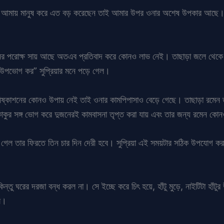
 নিজেই আমায় মানুষ করে এত বড় করেছেন তাই আমার উপর ওনার অশেষ উপকার আছে।
য় রমেনের পরোক্ষ সায় আছে অতএব প্রতিবাদ করে কোনও লাভ নেই। তাছাড়া জলে থে
হা উপভোগ কর” সুপ্রিয়ার মনে পড়ে গেল।
 নিষ্কাশনের কোনও উপায় নেই তাই ওনার কামপিপাসাও বেড়ে গেছে। তাছাড়া রমেন 
কুর সঙ্গ ভোগ করে দুজনেরই কামবাসনা তৃপ্ত করা যায় এবং তার জন্য রমেন কো
গেল তার ফিরতে তিন চার দিন দেরী হবে। সুপ্রিয়া এই সময়টার সঠিক উপযোগ করা
কিন্তু ঘরের দরজা বন্ধ করল না। সে ইচ্ছে করে চিৎ হয়ে, হাঁটু মুড়ে, নাইটিটা হাঁ
ল।