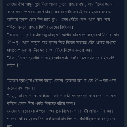
ঘোষের বাঁড়া আমূল মুখে নিয়ে আবার চুষতে লাগলো রমা , আর নিজের গুদের
রসের স্বাদ পেল ঘোষের বাঁড়ায়। এক মিনিটের মধ্যেই ঘোষ হড়হর করে ঘন
আঠালো ফ্যাদা ঢেলে দিল রমার মুখে। রমার ঠোঁটের কোন থেকে গাল বেয়ে
গড়িয়ে পড়তে লাগলো মিস্টার ঘোষের বির্য্যরস।
“আআহ … দ্যাট ওয়াজ ওয়ান্ডারফুল ! আপনি আরাম পেয়েছেন তো মিস্টার ঘোষ
?” – মুখ থেকে আঙ্গুলে করে ফ্যাদা নিয়ে নিজের মাইয়ের বোঁটা গুলোয় মাখাতে
মাখাতে পাক্কা খানকীর মত চোখ নাচিয়ে জিগ্গেস করলো রমা।
“উফ , মিসেস ব্যানার্জি – আই নেভার হ্যাড বেটার সেক্স দ্যান দ্যাট ইন মাই
লাইফ ! “
“তাহলে ব্যাঙ্কের লোনের জন্যে কোনো প্রবলেম হবে না তো ?” – রমা এবার
কাজের কথা পাড়ল।
“ওহ , নো নো – কোনো চিন্তা নেই – আমি সব ব্যবস্থা করে দেব ” – ঘোষ
বালিশে হেলান দিয়ে একটা সিগারেট ধরিয়ে বলল।
ঘোষের দু পায়ের মাঝে শুয়ে , ওর বুকে নিজের নগ্ন দেহটা এলিয়ে দিল রমা।
তারপর ঘোষের হাতের সিগারেটে একটা টান দিল – সোনাগাছির পাকা বেশ্যাদের
মত ।