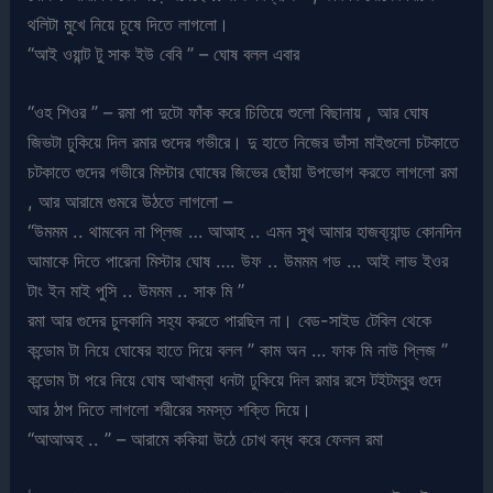
থলিটা মুখে নিয়ে চুষে দিতে লাগলো।
“আই ওয়ান্ট টু সাক ইউ বেবি ” – ঘোষ বলল এবার
“ওহ শিওর ” – রমা পা দুটো ফাঁক করে চিতিয়ে শুলো বিছানায় , আর ঘোষ
জিভটা ঢুকিয়ে দিল রমার গুদের গভীরে। দু হাতে নিজের ডাঁসা মাইগুলো চটকাতে
চটকাতে গুদের গভীরে মিস্টার ঘোষের জিভের ছোঁয়া উপভোগ করতে লাগলো রমা
, আর আরামে গুমরে উঠতে লাগলো –
“উমমম .. থামবেন না প্লিজ … আআহ .. এমন সুখ আমার হাজব্য্যান্ড কোনদিন
আমাকে দিতে পারেনা মিস্টার ঘোষ …. উফ .. উমমম গড … আই লাভ ইওর
টাং ইন মাই পুসি .. উমমম .. সাক মি ”
রমা আর গুদের চুলকানি সহ্য করতে পারছিল না। বেড-সাইড টেবিল থেকে
কন্ডোম টা নিয়ে ঘোষের হাতে দিয়ে বলল ” কাম অন … ফাক মি নাউ প্লিজ ”
কন্ডোম টা পরে নিয়ে ঘোষ আখাম্বা ধনটা ঢুকিয়ে দিল রমার রসে টইটম্বুর গুদে
আর ঠাপ দিতে লাগলো শরীরের সমস্ত শক্তি দিয়ে।
“আআঅহ .. ” – আরামে ককিয়া উঠে চোখ বন্ধ করে ফেলল রমা