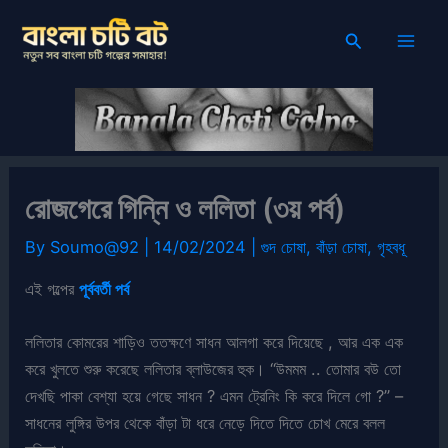
Skip
Search
to
content
রোজগেরে গিন্নি ও ললিতা (৩য় পর্ব)
By
Soumo@92
|
14/02/2024
|
গুদ চোষা
,
বাঁড়া চোষা
,
গৃহবধূ
এই গল্পের
পূর্ববর্তী পর্ব
ললিতার কোমরের শাড়িও ততক্ষণে সাধন আলগা করে দিয়েছে , আর এক এক
করে খুলতে শুরু করেছে ললিতার ব্লাউজের হুক। “উমমম .. তোমার বউ তো
দেখছি পাকা বেশ্যা হয়ে গেছে সাধন ? এমন ট্রেনিং কি করে দিলে গো ?” –
সাধনের লুঙ্গির উপর থেকে বাঁড়া টা ধরে নেড়ে দিতে দিতে চোখ মেরে বলল