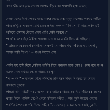
রমার ঠোঁট আর বুকে তখনও ঘোষের বাঁড়ার রস মাখামাখি হয়ে রয়েছে।
সোফা থেকে উঠে শোবার ঘরের দরজা থেকে রমার ছাড়া লালপাড় গরদের শাড়িটা
গায়ে জড়িয়ে সাধনকে চোখ মেরে ললিতা বলল – ” কি গো ? আমাকে কি এই
শাড়িতে তোমার বৌয়ের চেয়ে বেশি সেক্সি লাগবে ?”
পা ফাঁক করে বাঁড়া ঠাটিয়ে সোফায় বসে সাধন একটা সিগারেট খাচ্ছিল।
“তোমাকে যে কোনো পোশাকে দেখলেই যে আমার বাঁড়া দাঁড়িয়ে যায় সোনা ,
আমার সানি লিওন ” – সাধন উত্তর দেয়
একটা দুষ্টু হাসি দিয়ে ,ললিতা শাড়িটা নিয়ে বাথরুমে ঢুকে গেল। একটু পরে সাধন
শুনতে পেল বাথরুম থেকে শাওয়ারের শব্দ
“সা – ধন ” – বাথরুম থেকে ললিতার ডাক শুনে সাধন সিগারেট তা ফেলে
বাথরুমে ঢুকলো
ললিতা সাদা শাড়িটা গায়ে আলগা করে জড়িয়ে শাওয়ারের নিচে দাঁড়িয়ে। জলের
ধারায় ভিজে শাড়িটা লেপ্টে গেছে ললিতার শরীরে , আর ফুটে উঠেছে দেহের
প্রতিটা উপত্যকা ওই ভিজে শাড়ির নিচে থেকে। ডবকা দু খানা মাই ,নাভি