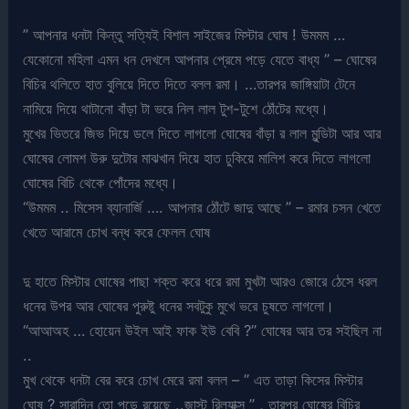
” আপনার ধনটা কিন্তু সত্যিই বিশাল সাইজের মিস্টার ঘোষ ! উমমম …
যেকোনো মহিলা এমন ধন দেখলে আপনার প্রেমে পড়ে যেতে বাধ্য ” – ঘোষের
বিচির থলিতে হাত বুলিয়ে দিতে দিতে বলল রমা। …তারপর জাঙ্গিয়াটা টেনে
নামিয়ে দিয়ে থাটানো বাঁড়া টা ভরে নিল লাল টুশ-টুশে ঠোঁটের মধ্যে।
মুখের ভিতরে জিভ দিয়ে ডলে দিতে লাগলো ঘোষের বাঁড়া র লাল মুন্ডিটা আর আর
ঘোষের লোমশ উরু দুটোর মাঝখান দিয়ে হাত ঢুকিয়ে মালিশ করে দিতে লাগলো
ঘোষের বিচি থেকে পোঁদের মধ্যে।
“উমমম .. মিসেস ব্যানার্জি …. আপনার ঠোঁটে জাদু আছে ” – রমার চসন খেতে
খেতে আরামে চোখ বন্ধ করে ফেলল ঘোষ
দু হাতে মিস্টার ঘোষের পাছা শক্ত করে ধরে রমা মুখটা আরও জোরে ঠেসে ধরল
ধনের উপর আর ঘোষের পুরুষ্টু ধনের সবটুকু মুখে ভরে চুষতে লাগলো।
“আআঅহ … হোয়েন উইল আই ফাক ইউ বেবি ?” ঘোষের আর তর সইছিল না
..
মুখ থেকে ধনটা বের করে চোখ মেরে রমা বলল – ” এত তাড়া কিসের মিস্টার
ঘোষ ? সারাদিন তো পড়ে রয়েছে ..জাস্ট রিল্যাক্স ” , তারপর ঘোষের বিচির