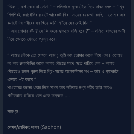
“উফ .. রাগ কোর না সোনা ” – ললিতাকে বুকে টেনে নিয়ে সাধন বলল – ” খুব
শিগগিরই রুনাবৌদির ফ্ল্যাটে আরেকটা থ্রি -সামের ব্যবস্থা করছি – তোমার আর
রুনাবৌদির শরীরের সব খিদে আমি মিটিয়ে দেব সেই দিন ”
” আর তোমার বউ ? সে কি বরকে ছাড়তে রাজি হবে ?” – ললিতা সাধনের ধনটা
নিয়ে খেলতে খেলতে প্রশ্ন করে।
” আমার বৌকে তো দেখলে আজ ; তুমি বরং তোমার বরকে নিয়ে এস। তোমার
বর আর রুনাবৌদির বরকে আমার বৌয়ের সাথে শুতে পাঠিয়ে দেব – আমার
বৌয়েরও দুজন পুরুষ নিয়ে থ্রি-সামের অনেকদিনের শখ – তাই ও ব্যাপারটা
এনজয় -ই করবে ”
শাওয়ারের জলের ধারার নিচে সাধন আর ললিতার নগ্ন শরীর দুটো আরও
গভীরভাবে জড়িয়ে ধরল একে অন্যকে ….
সমাপ্ত।
লেখক/লেখিকা: সাধন
(Sadhon)