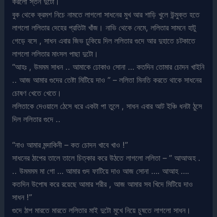
করলো স্তন দুটো।
বুক থেকে ক্রমশ নিচে নামতে লাগলো সাধনের মুখ আর শাড়ি খুলে উন্মুক্ত হতে
লাগলো ললিতার দেহের প্রতিটা খাঁজ। নাভি থেকে নেমে, ললিতার সামনে হাটু
গেড়ে বসে , সাধন এবার জিভ ঢুকিয়ে দিল ললিতার গুদে আর দুহাতে চটকাতে
লাগলো ললিতার মাংসল পাছা দুটো।
“আহঃ , উমমম সাধন .. আমাকে ঢোকাও সোনা … কতদিন তোমার চোদন খাইনি
.. আজ আমার গুদের তেষ্টা মিটিয়ে দাও ” – ললিতা মিনতি করতে থাকে সাধনের
চোষণ খেতে খেতে।
ললিতাকে দেওয়ালে ঠেসে ধরে একটা পা তুলে , সাধন এবার আট ইঞ্চি ধনটা ঠুসে
দিল ললিতার গুদে ..
“নাও আমার মন্দাকিনী – কত চোদন খাবে খাও !”
সাধনের ঠাপের তালে তালে চিত্কার করে উঠতে লাগলো ললিতা – ” আআঅহ .
.. উমমমম মা গো … আমার গুদ ফাটিয়ে দাও আজ সোনা …. আআহ ….
কতদিন উপোষ করে রয়েছে আমার শরীর , আজ আমার সব খিদে মিটিয়ে দাও
সাধন !”
গুদে ঠাপ মারতে মারতে ললিতার মাই দুটো মুখে নিয়ে চুষতে লাগলো সাধন।