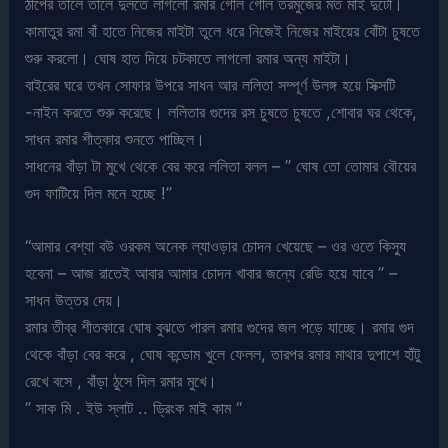
ঠাপের তালে তালে দুলতে লাগলো রমার গোল গোল তরমুজের মত মাই দুটো।
কামাতুর রমা বাঁ হাতে নিজের মাইটা তুলে ধরে নিজেই নিজের মাইয়ের বোঁটা চুষতে
শুরু করলো। ঘোষ হাত দিয়ে চটকাতে লাগলো রমার অন্য মাইটা।
বাইরের ঘরে তখন সোফার উপরে সাধন আর ললিতা সম্পূর্ণ উলঙ্গ হয়ে সিক্সটি
-নাইন করতে শুরু করেছে। ললিতার গুদের রস চুষতে চুষতে ,শোবার ঘর থেকে,
সাধন রমার শীত্কার শুনতে পাচ্ছিল।
সাধনের বাঁড়া টা মুখে থেকে বের করে ললিতা বলল – ” ঘোষ তো তোমার বৌয়ের
গুদ ফাটিয়ে দিল মনে হচ্ছে !”
“আমার বেশ্যা বউ ওরকম অনেক ল্যাওড়ার চোদন খেয়েছে – ওর ওতে কিস্যু
হবেনা – আজ রাতেই আবার আমার চোদন খাবার জন্যে রেডি হয়ে যাবে ” –
সাধন উত্তর দেয়।
রমার তীব্র শীতকারে ঘোষ বুঝতে পারল রমার গুদের জল পড়ে যাচ্ছে। রমার গুদ
থেকে বাঁড়া বের করে , ঘোষ কন্ডোম খুলে ফেলল, তারপর রমার মাথার দুপাশে হাঁটু
রেখে বসে , বাঁড়া ঠুসে দিল রমার মুখে।
” সাক মি . ইউ স্লাট .. ড্রিংক মাই কাম “