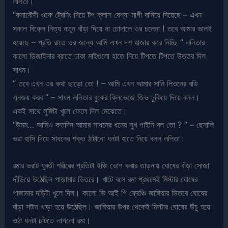
ললিতা।
“রুনাবৌদী ওকে ট্রেনিং দিয়ে টপ ক্লাস বেশ্যা মাগী বানিয়ে দিয়েছে – এখন
সকাল বিকেল নিত্য নতুন বাঁড়া দিয়ে না চোদালে ওর চলেনা ! তবে আমার ভালই
হয়েছে – প্রতি রাতে ওর জন্যে আমি এখন দশ হাজার করে নিচ্ছি ” ললিতার
কালো ডিজাইনার ব্রাতে ঢাকা মাইগুলো হাতে নিয়ে টিপতে টিপতে উত্তর দিল
সাধন।
” তবে এখন ওর কথা ছাড়ো তো ! – আমি এখন আমার সানি লিওনের বডি
এনজয় করব ” – সাধন ললিতার বুকের ক্লিভেজে জিভ ঢুকিয়ে দিয়ে বলল।
একই সাথে লুঙ্গিটা খুলে ফেলে দিল মেঝেতে।
“উমম… আমিও কতদিন আমার সাধনের ধনের সুখ পাইনি বল তো ? ” – ছেনালি
ভরা হাসি দিয়ে সাধনের শক্ত ঠাটানো ধনটা হাতে নিয়ে বলল ললিতা।
রমার ভরাট যুবতী শরীরের প্রতিটা ইঞ্চি ভোগ করার তাড়নায় ঘোষের বাঁড়া সোজা
দাঁড়িয়ে উঠেছিল পাজামার ভিতরে। খাটে বসে রমা প্রথমেই মিস্টার ঘোষের
পাজামার দড়িটা খুলে দিল। কালো ভি আই পি ফ্রেঞ্চি জাঙ্গিয়ার ভিতরে ঘোষের
বাঁড়া সটান খাড়া হয়ে উঠেছিল। জাঙ্গিয়ার উপর থেকেই মিস্টার ঘোষের উঁচু হয়ে
ওঠা ধনটা চাটতে লাগলো রমা।