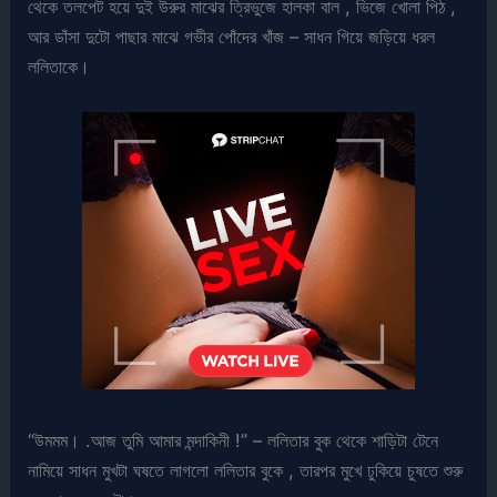
থেকে তলপেট হয়ে দুই উরুর মাঝের ত্রিভুজে হালকা বাল , ভিজে খোলা পিঠ ,
আর ডাঁসা দুটো পাছার মাঝে গভীর পোঁদের খাঁজ – সাধন গিয়ে জড়িয়ে ধরল
ললিতাকে।
“উমমম। .আজ তুমি আমার মন্দাকিনী !” – ললিতার বুক থেকে শাড়িটা টেনে
নামিয়ে সাধন মুখটা ঘষতে লাগলো ললিতার বুকে , তারপর মুখে ঢুকিয়ে চুষতে শুরু