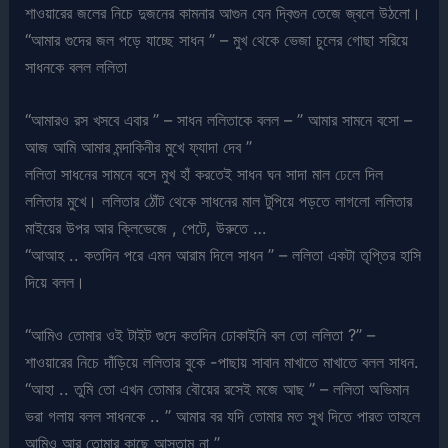
শাওয়ারের জলের নিচে দুজনের কামনার আগুন যেন দ্বিগুন তেজে জ্বলে উঠলো।
“আমার গুদের জল পড়ে যাচ্ছে সাধন ” – মুখ থেকে ভেজা চুলের গোছা সরিয়ে
সাধনকে বলল ললিতা
“আমারও রস খসবে এবার ” – সাধন ললিতাকে বলল – ” আমার সামনে বসো –
আজ আমি আমার মন্দাকিনীর মুখে ফ্যাদা দেব ”
ললিতা সাধনের সামনে বসে মুখ হাঁ করতেই সাধন ঘন সাদা মাল ঢেলে দিল
ললিতার মুখে। ললিতার ঠোঁট থেকে সাধনের মাল টুপিয়ে পড়তে লাগলো ললিতার
মাইয়ের উপর আর ক্লিভেজে , পেটে, উরুতে …
“আআহ .. কতদিন পরে এমন আরাম দিলে সাধন ” – ললিতা একটা তৃপ্তির হাসি
দিয়ে বলল।
“আমিও তোমার ওই টাইট গুদে কতদিন ঢোকাইনি বল তো ললিতা ?” –
শাওয়ারের নিচে দাঁড়িয়ে ললিতার বুকে -পাছায় সাবান মাখাতে মাখাতে বলল সাধন.
“আহা .. তুমি তো এখন তোমার বৌয়ের রসেই মজে আছ ” – ললিতা অভিমান
ভরা গলায় বলল সাধনকে .. ” আমার বর যদি তোমার মত সুখ দিতে পারত তাহলে
আমিও আর তোমার কাছে আসতাম না ”